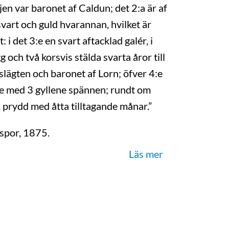
jen var baronet af Caldun; det 2:a är af
 svart och guld hvarannan, hvilket är
 det 3:e en svart aftacklad galér, i
 och två korsvis stälda svarta åror till
slägten och baronet af Lorn; öfver 4:e
elke med 3 gyllene spännen; rundt om
, prydd med åtta tilltagande månar.”
gspor, 1875.
örner, 2021-05-10.
Läs mer