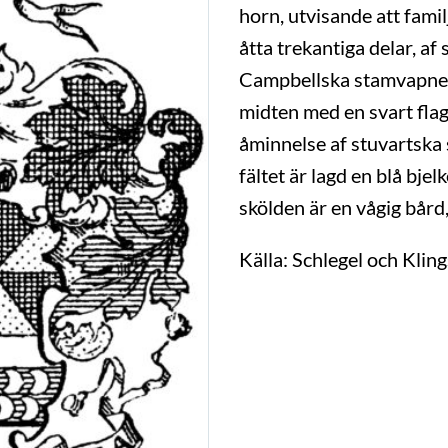
horn, utvisande att famil
åtta trekantiga delar, af
Campbellska stamvapnet: i
midten med en svart flagg
åminnelse af stuvartska 
fältet är lagd en blå bj
skölden är en vågig bård
Källa: Schlegel och Klin
Transkription: Göran M