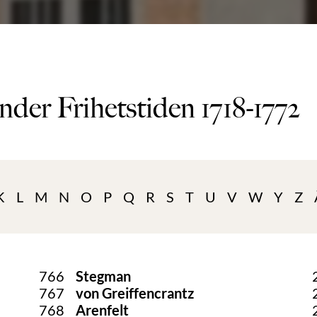
nder Frihetstiden 1718-1772
K
L
M
N
O
P
Q
R
S
T
U
V
W
Y
Z
766
Stegman
767
von Greiffencrantz
768
Arenfelt