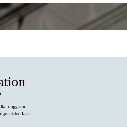
ation
?
dlar noggrann
gna tider. Tack