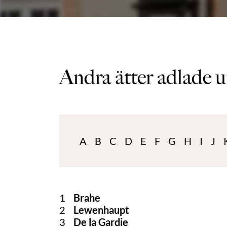
Andra ätter adlade u
A
B
C
D
E
F
G
H
I
J
1
Brahe
2
Lewenhaupt
3
De la Gardie