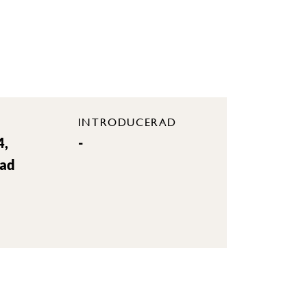
INTRODUCERAD
4,
-
rad