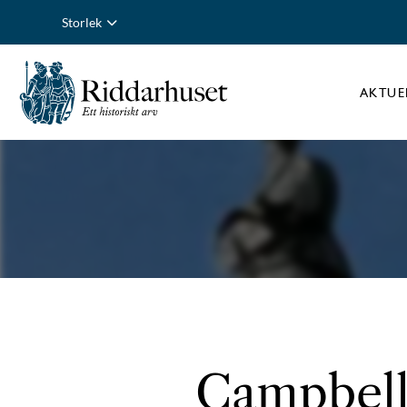
Storlek
AKTUE
Campbell 