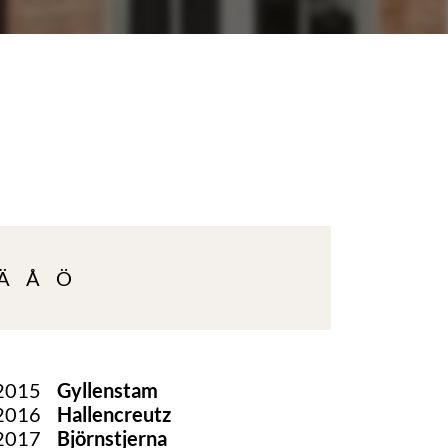
Ä
Å
Ö
2015
Gyllenstam
2016
Hallencreutz
2017
Björnstjerna