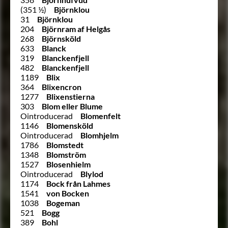
(351 ½)
Björnklou
31
Björnklou
204
Björnram af Helgås
268
Björnsköld
633
Blanck
319
Blanckenfjell
482
Blanckenfjell
1189
Blix
364
Blixencron
1277
Blixenstierna
303
Blom eller Blume
Ointroducerad
Blomenfelt
1146
Blomensköld
Ointroducerad
Blomhjelm
1786
Blomstedt
1348
Blomström
1527
Blosenhielm
Ointroducerad
Blylod
1174
Bock från Lahmes
1541
von Bocken
1038
Bogeman
521
Bogg
389
Bohl