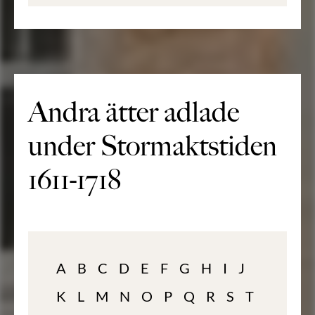
Andra ätter adlade
under Stormaktstiden
1611-1718
A
B
C
D
E
F
G
H
I
J
K
L
M
N
O
P
Q
R
S
T