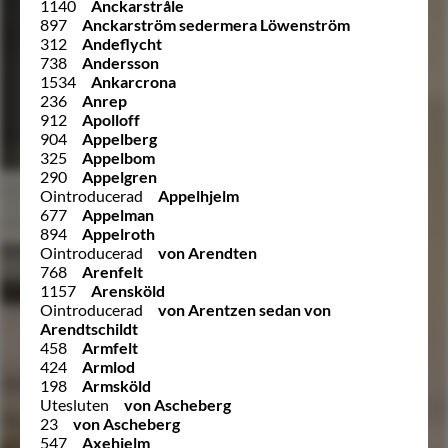
1140
Anckarstråle
897
Anckarström sedermera Löwenström
312
Andeflycht
738
Andersson
1534
Ankarcrona
236
Anrep
912
Apolloff
904
Appelberg
325
Appelbom
290
Appelgren
Ointroducerad
Appelhjelm
677
Appelman
894
Appelroth
Ointroducerad
von Arendten
768
Arenfelt
1157
Arensköld
Ointroducerad
von Arentzen sedan von
Arendtschildt
458
Armfelt
424
Armlod
198
Armsköld
Utesluten
von Ascheberg
23
von Ascheberg
547
Axehielm