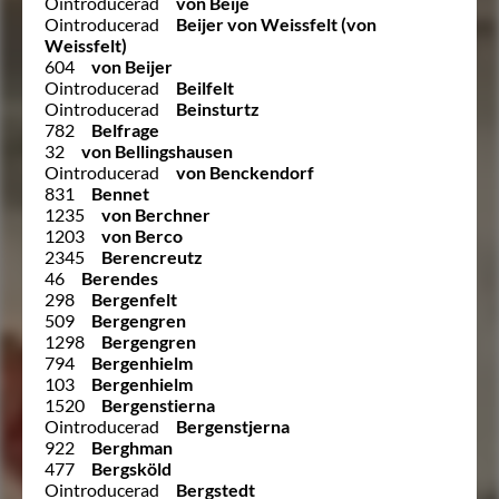
Ointroducerad
von Beije
Ointroducerad
Beijer von Weissfelt (von
Weissfelt)
604
von Beijer
Ointroducerad
Beilfelt
Ointroducerad
Beinsturtz
782
Belfrage
32
von Bellingshausen
Ointroducerad
von Benckendorf
831
Bennet
1235
von Berchner
1203
von Berco
2345
Berencreutz
46
Berendes
298
Bergenfelt
509
Bergengren
1298
Bergengren
794
Bergenhielm
103
Bergenhielm
1520
Bergenstierna
Ointroducerad
Bergenstjerna
922
Berghman
477
Bergsköld
Ointroducerad
Bergstedt