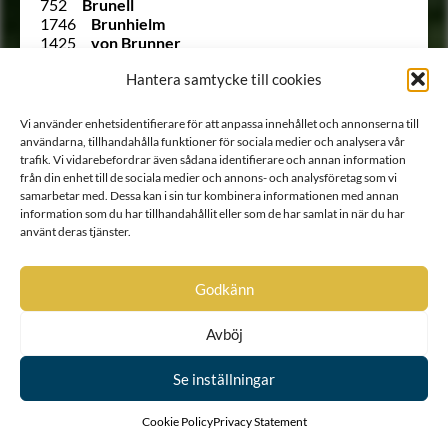
752
Brunell
1746
Brunhielm
1425
von Brunner
1312
Brunsköld
Hantera samtycke till cookies
1503
von Bruse
1055
Bråkenhielm
288
Bråkenhusen
Vi använder enhetsidentifierare för att anpassa innehållet och annonserna till
392
Bråkensköld
användarna, tillhandahålla funktioner för sociala medier och analysera vår
954
Bråkensköld
trafik. Vi vidarebefordrar även sådana identifierare och annan information
932
von Brömssen
från din enhet till de sociala medier och annons- och analysföretag som vi
345
Bröstfelt
samarbetar med. Dessa kan i sin tur kombinera informationen med annan
878
Buchner
information som du har tillhandahållit eller som de har samlat in när du har
68
von Buchwaldt
använt deras tjänster.
98
von Budberg
1448
Bunge
Godkänn
126
Bure
614
Burensköld
116
Burensköld
Avböj
Ointroducerad
von Burghausen
560
von Burghausen
Se inställningar
1478
von Burguer
1296
von Burman
Ointroducerad
Burmeister
Cookie Policy
Privacy Statement
Ointroducerad
Burmeister