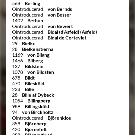
568
Berling
Ointroducerad
von Bernds
Ointroducerad
von Besser
1402
Bethun
Ointroducerad
von Bewert
Ointroducerad
Bidal (d’Asfeld) (Asfeld)
Ointroducerad
Bidal de Corteviel
29
Bielke
28
Bielkenstierna
1169
von Bilang
1466
Bilberg
137
Bildstein
1078
von Bildsten
678
Bildt
470
Bilesköld
238
Bille
28
Bille af Dybeck
1054
Billingberg
989
Billingsköld
94
von Birckholtz
Ointroducerad
Björenklou
359
Björnberg
420
Björnefelt
358
Björnhufvud