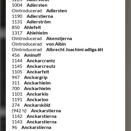
1004
Adlersten
Ointroducerad
Adlersten
1190
Adlerstierna
1131
Adlerström
850
Ahlefelt
1317
Ahlehielm
Ointroducerad
Akenstjerna
Ointroducerad
von Albin
Ointroducerad
Albrecht Joachimi adliga ätt
456
Aminoff
1144
Anckarcrantz
1145
Anckarcreutz
1105
Anckarfelt
947
Anckargrip
311
Anckarhielm
700
Anckarhielm
1101
Anckarklo
1191
Anckarloo
274
Anckarsköld
(942 ½)
Anckarstierna
1142
Anckarstierna
1143
Anckarstierna
96
Anckarstierna