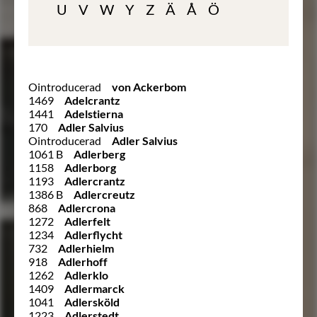
U
V
W
Y
Z
Ä
Å
Ö
Ointroducerad
von Ackerbom
1469
Adelcrantz
1441
Adelstierna
170
Adler Salvius
Ointroducerad
Adler Salvius
1061 B
Adlerberg
1158
Adlerborg
1193
Adlercrantz
1386 B
Adlercreutz
868
Adlercrona
1272
Adlerfelt
1234
Adlerflycht
732
Adlerhielm
918
Adlerhoff
1262
Adlerklo
1409
Adlermarck
1041
Adlersköld
1223
Adlerstedt