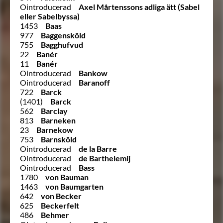
Ointroducerad
Axel Mårtenssons adliga ätt (Sabel
eller Sabelbyssa)
1453
Baas
977
Baggensköld
755
Bagghufvud
22
Banér
11
Banér
Ointroducerad
Bankow
Ointroducerad
Baranoff
722
Barck
(1401)
Barck
562
Barclay
813
Barneken
23
Barnekow
753
Barnsköld
Ointroducerad
de la Barre
Ointroducerad
de Barthelemij
Ointroducerad
Bass
1780
von Bauman
1463
von Baumgarten
642
von Becker
625
Beckerfelt
486
Behmer