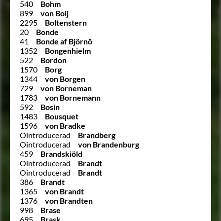
540
Bohm
899
von Boij
2295
Boltenstern
20
Bonde
41
Bonde af Björnö
1352
Bongenhielm
522
Bordon
1570
Borg
1344
von Borgen
729
von Borneman
1783
von Bornemann
592
Bosin
1483
Bousquet
1596
von Bradke
Ointroducerad
Brandberg
Ointroducerad
von Brandenburg
459
Brandskiöld
Ointroducerad
Brandt
Ointroducerad
Brandt
386
Brandt
1365
von Brandt
1376
von Brandten
998
Brase
695
Brask