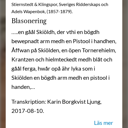
Stiernstedt & Klingspor, Sveriges Ridderskaps och
Adels Wapenbok, (1857-1879).
Blasonering
…..en gåål Skiöldh, der vthi en bögdh
bewepnadt arm medh en Pistool i handhen,
Åffwan på Skiölden, en öpen Tornerehielm,
Krantzen och hielmteckedt medh blåt och
gåål ferga, hwår opå ähr lyka som i
Skiölden en bögdh arm medh en pistool i
handen,…
Transkription: Karin Borgkvist Ljung,
2017-08-10.
Läs mer