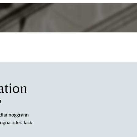
ation
?
dlar noggrann
gna tider. Tack