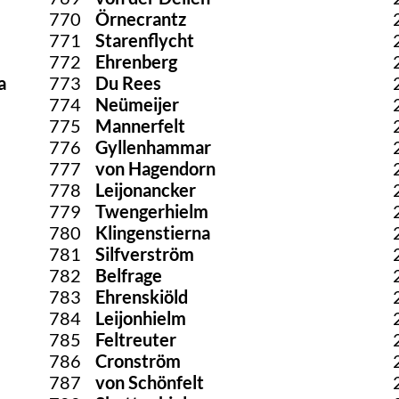
770
Örnecrantz
771
Starenflycht
772
Ehrenberg
a
773
Du Rees
774
Neümeijer
775
Mannerfelt
776
Gyllenhammar
777
von Hagendorn
778
Leijonancker
779
Twengerhielm
780
Klingenstierna
781
Silfverström
782
Belfrage
783
Ehrenskiöld
784
Leijonhielm
785
Feltreuter
786
Cronström
787
von Schönfelt