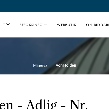
LLT
BESÖKSINFO
WEBBUTIK
OM RIDDAR
Minerva
von Holden
n - Adlig - Nr.