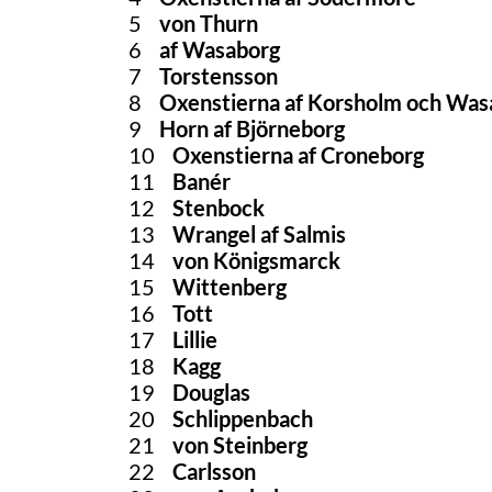
5
von Thurn
6
af Wasaborg
7
Torstensson
8
Oxenstierna af Korsholm och Was
9
Horn af Björneborg
10
Oxenstierna af Croneborg
11
Banér
12
Stenbock
13
Wrangel af Salmis
14
von Königsmarck
15
Wittenberg
16
Tott
17
Lillie
18
Kagg
19
Douglas
20
Schlippenbach
21
von Steinberg
22
Carlsson