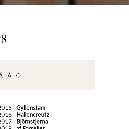
18
Ä
Å
Ö
2015
Gyllenstam
2016
Hallencreutz
2017
Björnstjerna
2018
af Forselles