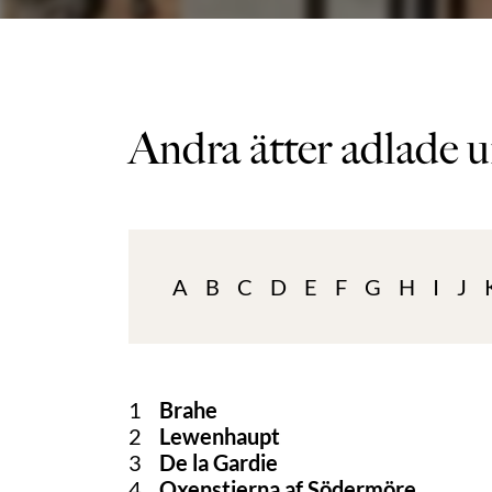
Andra ätter adlade u
A
B
C
D
E
F
G
H
I
J
1
Brahe
2
Lewenhaupt
3
De la Gardie
4
Oxenstierna af Södermöre