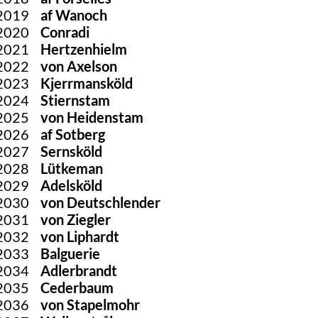
2019
af Wanoch
2020
Conradi
2021
Hertzenhielm
2022
von Axelson
2023
Kjerrmansköld
2024
Stiernstam
2025
von Heidenstam
2026
af Sotberg
2027
Sernsköld
2028
Lütkeman
2029
Adelsköld
2030
von Deutschlender
2031
von Ziegler
2032
von Liphardt
2033
Balguerie
2034
Adlerbrandt
2035
Cederbaum
2036
von Stapelmohr