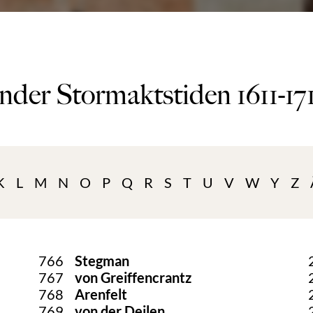
nder Stormaktstiden 1611-17
K
L
M
N
O
P
Q
R
S
T
U
V
W
Y
Z
766
Stegman
767
von Greiffencrantz
768
Arenfelt
769
von der Deilen