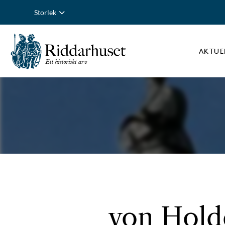
Storlek
AKTUE
von Holde