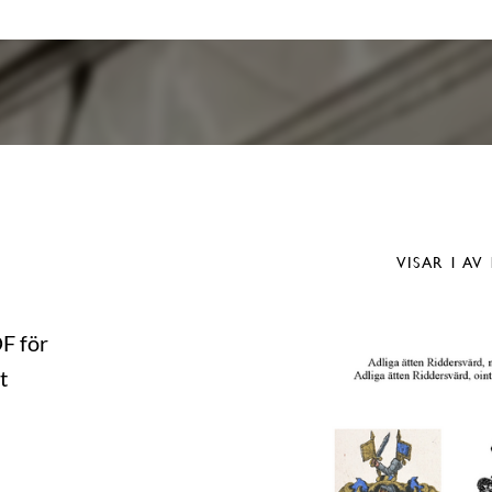
VISAR
1
AV 
DF för
t