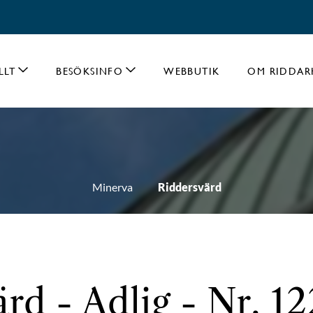
LLT
BESÖKSINFO
WEBBUTIK
OM RIDDAR
Minerva
Riddersvärd
rd - Adlig - Nr. 1