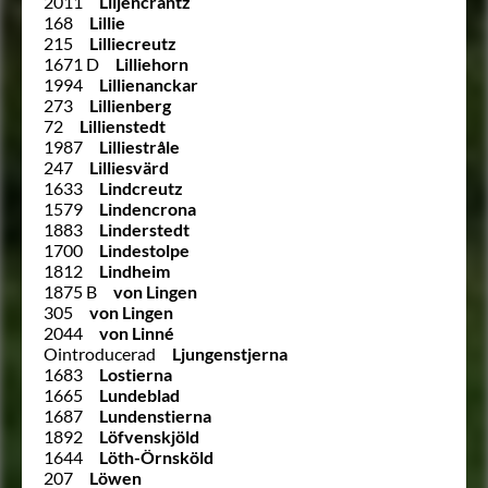
2011
Liljencrantz
168
Lillie
215
Lilliecreutz
1671 D
Lilliehorn
1994
Lillienanckar
273
Lillienberg
72
Lillienstedt
1987
Lilliestråle
247
Lilliesvärd
1633
Lindcreutz
1579
Lindencrona
1883
Linderstedt
1700
Lindestolpe
1812
Lindheim
1875 B
von Lingen
305
von Lingen
2044
von Linné
Ointroducerad
Ljungenstjerna
1683
Lostierna
1665
Lundeblad
1687
Lundenstierna
1892
Löfvenskjöld
1644
Löth-Örnsköld
207
Löwen