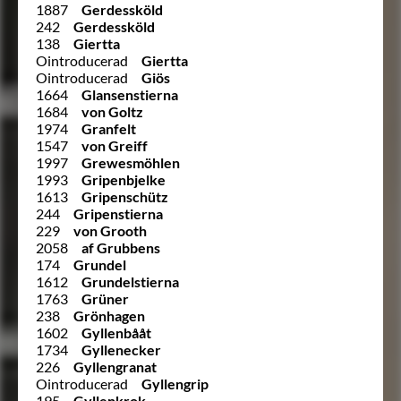
1887
Gerdessköld
242
Gerdessköld
138
Giertta
Ointroducerad
Giertta
Ointroducerad
Giös
1664
Glansenstierna
1684
von Goltz
1974
Granfelt
1547
von Greiff
1997
Grewesmöhlen
1993
Gripenbjelke
1613
Gripenschütz
244
Gripenstierna
229
von Grooth
2058
af Grubbens
174
Grundel
1612
Grundelstierna
1763
Grüner
238
Grönhagen
1602
Gyllenbååt
1734
Gyllenecker
226
Gyllengranat
Ointroducerad
Gyllengrip
195
Gyllenkrok