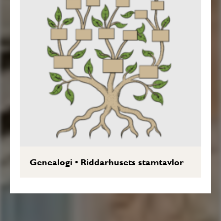
Genealogi
•
Riddarhusets stamtavlor