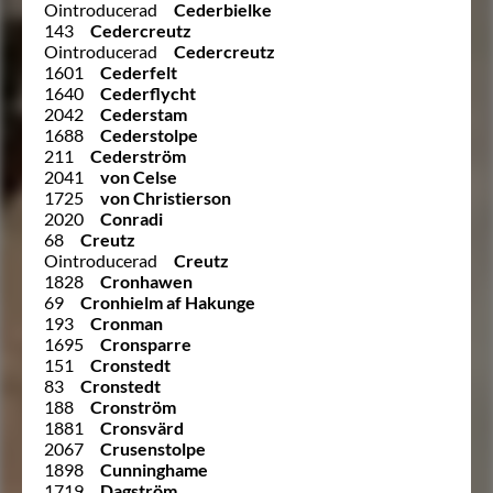
Ointroducerad
Cederbielke
143
Cedercreutz
Ointroducerad
Cedercreutz
1601
Cederfelt
1640
Cederflycht
2042
Cederstam
1688
Cederstolpe
211
Cederström
2041
von Celse
1725
von Christierson
2020
Conradi
68
Creutz
Ointroducerad
Creutz
1828
Cronhawen
69
Cronhielm af Hakunge
193
Cronman
1695
Cronsparre
151
Cronstedt
83
Cronstedt
188
Cronström
1881
Cronsvärd
2067
Crusenstolpe
1898
Cunninghame
1719
Dagström