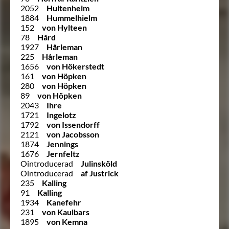
2052
Hultenheim
1884
Hummelhielm
152
von Hylteen
78
Hård
1927
Hårleman
225
Hårleman
1656
von Hökerstedt
161
von Höpken
280
von Höpken
89
von Höpken
2043
Ihre
1721
Ingelotz
1792
von Issendorff
2121
von Jacobsson
1874
Jennings
1676
Jernfeltz
Ointroducerad
Julinsköld
Ointroducerad
af Justrick
235
Kalling
91
Kalling
1934
Kanefehr
231
von Kaulbars
1895
von Kemna