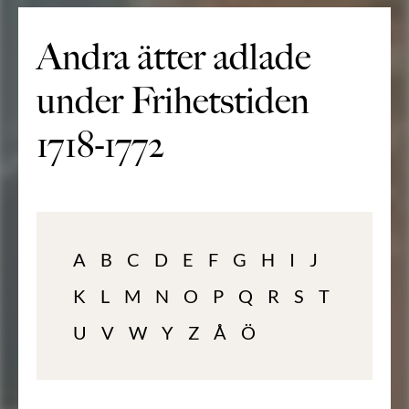
Andra ätter adlade
under Frihetstiden
1718-1772
A
B
C
D
E
F
G
H
I
J
K
L
M
N
O
P
Q
R
S
T
U
V
W
Y
Z
Å
Ö