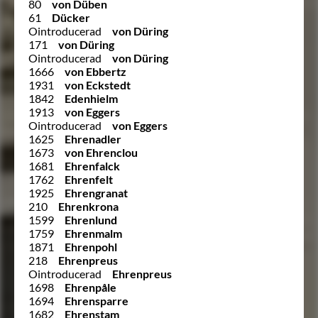
80
von Düben
61
Dücker
Ointroducerad
von Düring
171
von Düring
Ointroducerad
von Düring
1666
von Ebbertz
1931
von Eckstedt
1842
Edenhielm
1913
von Eggers
Ointroducerad
von Eggers
1625
Ehrenadler
1673
von Ehrenclou
1681
Ehrenfalck
1762
Ehrenfelt
1925
Ehrengranat
210
Ehrenkrona
1599
Ehrenlund
1759
Ehrenmalm
1871
Ehrenpohl
218
Ehrenpreus
Ointroducerad
Ehrenpreus
1698
Ehrenpåle
1694
Ehrensparre
1682
Ehrenstam