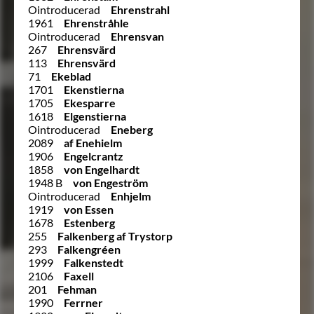
Ointroducerad
Ehrenstrahl
1961
Ehrenstråhle
Ointroducerad
Ehrensvan
267
Ehrensvärd
113
Ehrensvärd
71
Ekeblad
1701
Ekenstierna
1705
Ekesparre
1618
Elgenstierna
Ointroducerad
Eneberg
2089
af Enehielm
1906
Engelcrantz
1858
von Engelhardt
1948 B
von Engeström
Ointroducerad
Enhjelm
1919
von Essen
1678
Estenberg
255
Falkenberg af Trystorp
293
Falkengréen
1999
Falkenstedt
2106
Faxell
201
Fehman
1990
Ferrner