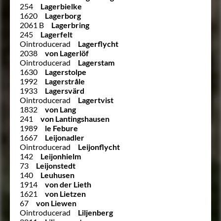
254
Lagerbielke
1620
Lagerborg
2061 B
Lagerbring
245
Lagerfelt
Ointroducerad
Lagerflycht
2038
von Lagerlöf
Ointroducerad
Lagerstam
1630
Lagerstolpe
1992
Lagerstråle
1933
Lagersvärd
Ointroducerad
Lagertvist
1832
von Lang
241
von Lantingshausen
1989
le Febure
1667
Leijonadler
Ointroducerad
Leijonflycht
142
Leijonhielm
73
Leijonstedt
140
Leuhusen
1914
von der Lieth
1621
von Lietzen
67
von Liewen
Ointroducerad
Liljenberg