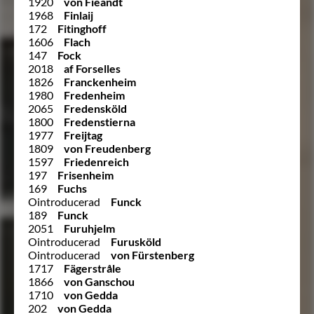
1920
von Fieandt
1968
Finlaij
172
Fitinghoff
1606
Flach
147
Fock
2018
af Forselles
1826
Franckenheim
1980
Fredenheim
2065
Fredensköld
1800
Fredenstierna
1977
Freijtag
1809
von Freudenberg
1597
Friedenreich
197
Frisenheim
169
Fuchs
Ointroducerad
Funck
189
Funck
2051
Furuhjelm
Ointroducerad
Furusköld
Ointroducerad
von Fürstenberg
1717
Fägerstråle
1866
von Ganschou
1710
von Gedda
202
von Gedda