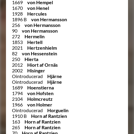
1669
von Hempel
1670
von Henel
1928
Hercules
1896 B
von Hermansson
256
von Hermansson
90
von Hermansson
272
Hermelin
1853
Hertell
2021
Hertzenhielm
82
von Hessenstein
250
Hierta
2012
Hiort af Ornäs
2002
Hisinger
Ointroducerad
Hjärne
Ointroducerad
Hjärne
1689
Hoenstierna
1794
von Hofsten
2104
Holmcreutz
1966
von Holmer
Ointroducerad
Horguelin
1910 B
Horn af Rantzien
163
Horn af Rantzien
265
Horn af Rantzien
70
Horn af Rantzien