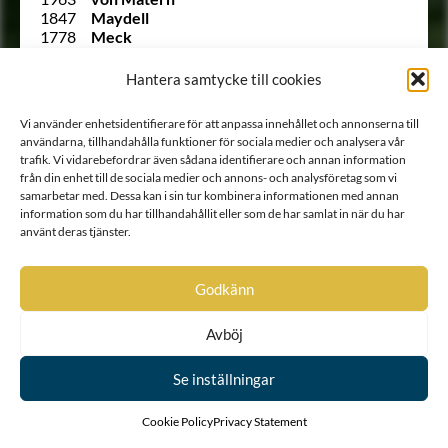
1847
Maydell
1778
Meck
1607
Meldercreutz
Ointroducerad
von Mentzer
Hantera samtycke till cookies
Ointroducerad
Molnstjerna
2141
von Moltzer
Vi använder enhetsidentifierare för att anpassa innehållet och annonserna till
1960 B
Montgomery
användarna, tillhandahålla funktioner för sociala medier och analysera vår
Ointroducerad
Moore
trafik. Vi vidarebefordrar även sådana identifierare och annan information
Ointroducerad
Morgane (O’Morugh)
från din enhet till de sociala medier och annons- och analysföretag som vi
1873
von Morian
samarbetar med. Dessa kan i sin tur kombinera informationen med annan
1868
Morman
information som du har tillhandahållit eller som de har samlat in när du har
1796
Munsterhjelm
använt deras tjänster.
1663
Möhlman
1876
Möllerheim
1712
von Nackreij
Godkänn
1844
von Nerés
Ointroducerad
von Neügebauer
Avböj
1806
von Nolcken
223
von Nolcken
1814
Nordenadler
Se inställningar
1985
Nordenankar
1804
Nordenborg
Cookie Policy
Privacy Statement
1891
Nordencrantz