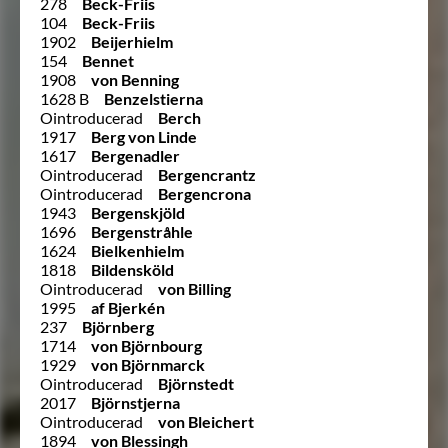
278
Beck-Friis
104
Beck-Friis
1902
Beijerhielm
154
Bennet
1908
von Benning
1628 B
Benzelstierna
Ointroducerad
Berch
1917
Berg von Linde
1617
Bergenadler
Ointroducerad
Bergencrantz
Ointroducerad
Bergencrona
1943
Bergenskjöld
1696
Bergenstråhle
1624
Bielkenhielm
1818
Bildensköld
Ointroducerad
von Billing
1995
af Bjerkén
237
Björnberg
1714
von Björnbourg
1929
von Björnmarck
Ointroducerad
Björnstedt
2017
Björnstjerna
Ointroducerad
von Bleichert
1894
von Blessingh