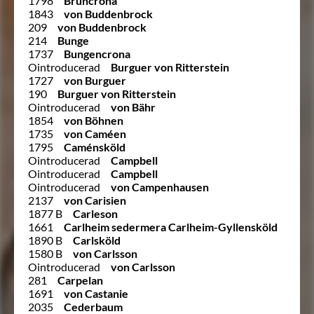
1798
Bruncrona
1843
von Buddenbrock
209
von Buddenbrock
214
Bunge
1737
Bungencrona
Ointroducerad
Burguer von Ritterstein
1727
von Burguer
190
Burguer von Ritterstein
Ointroducerad
von Bähr
1854
von Böhnen
1735
von Caméen
1795
Caménsköld
Ointroducerad
Campbell
Ointroducerad
Campbell
Ointroducerad
von Campenhausen
2137
von Carisien
1877 B
Carleson
1661
Carlheim sedermera Carlheim-Gyllensköld
1890 B
Carlsköld
1580 B
von Carlsson
Ointroducerad
von Carlsson
281
Carpelan
1691
von Castanie
2035
Cederbaum