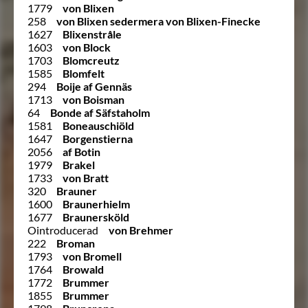
1779
von Blixen
258
von Blixen sedermera von Blixen-Finecke
1627
Blixenstråle
1603
von Block
1703
Blomcreutz
1585
Blomfelt
294
Boije af Gennäs
1713
von Boisman
64
Bonde af Säfstaholm
1581
Boneauschiöld
1647
Borgenstierna
2056
af Botin
1979
Brakel
1733
von Bratt
320
Brauner
1600
Braunerhielm
1677
Braunersköld
Ointroducerad
von Brehmer
222
Broman
1793
von Bromell
1764
Browald
1772
Brummer
1855
Brummer