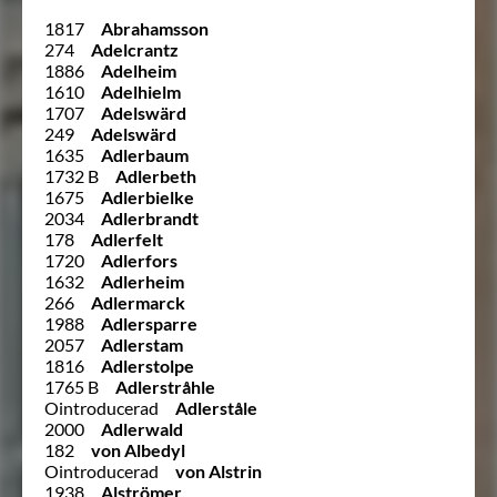
1817
Abrahamsson
274
Adelcrantz
1886
Adelheim
1610
Adelhielm
1707
Adelswärd
249
Adelswärd
1635
Adlerbaum
1732 B
Adlerbeth
1675
Adlerbielke
2034
Adlerbrandt
178
Adlerfelt
1720
Adlerfors
1632
Adlerheim
266
Adlermarck
1988
Adlersparre
2057
Adlerstam
1816
Adlerstolpe
1765 B
Adlerstråhle
Ointroducerad
Adlerståle
2000
Adlerwald
182
von Albedyl
Ointroducerad
von Alstrin
1938
Alströmer