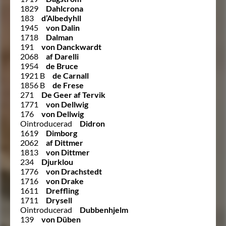
1829
Dahlcrona
183
d’Albedyhll
1945
von Dalin
1718
Dalman
191
von Danckwardt
2068
af Darelli
1954
de Bruce
1921 B
de Carnall
1856 B
de Frese
271
De Geer af Tervik
1771
von Dellwig
176
von Dellwig
Ointroducerad
Didron
1619
Dimborg
2062
af Dittmer
1813
von Dittmer
234
Djurklou
1776
von Drachstedt
1716
von Drake
1611
Dreffling
1711
Drysell
Ointroducerad
Dubbenhjelm
139
von Düben