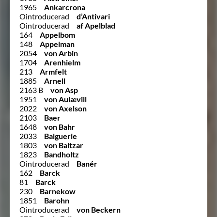
1965
Ankarcrona
Ointroducerad
d’Antivari
Ointroducerad
af Apelblad
164
Appelbom
148
Appelman
2054
von Arbin
1704
Arenhielm
213
Armfelt
1885
Arnell
2163 B
von Asp
1951
von Aulævill
2022
von Axelson
2103
Baer
1648
von Bahr
2033
Balguerie
1803
von Baltzar
1823
Bandholtz
Ointroducerad
Banér
162
Barck
81
Barck
230
Barnekow
1851
Barohn
Ointroducerad
von Beckern