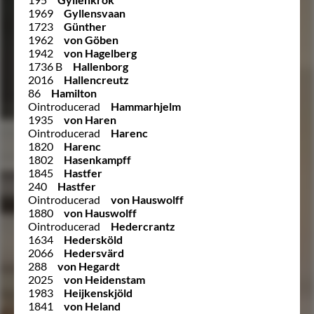
1969
Gyllensvaan
1723
Günther
1962
von Göben
1942
von Hagelberg
1736 B
Hallenborg
2016
Hallencreutz
86
Hamilton
Ointroducerad
Hammarhjelm
1935
von Haren
Ointroducerad
Harenc
1820
Harenc
1802
Hasenkampff
1845
Hastfer
240
Hastfer
Ointroducerad
von Hauswolff
1880
von Hauswolff
Ointroducerad
Hedercrantz
1634
Hedersköld
2066
Hedersvärd
288
von Hegardt
2025
von Heidenstam
1983
Heijkenskjöld
1841
von Heland