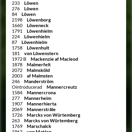
233
Löwen
276
Löwen
84
Löwen
2198
Löwenborg
1660
Löweneck
1791
Löwenhielm
224
Löwenhielm
87
Löwenhielm
1758
Löwenhult
181
von Löwenstern
1972 B
Mackenzie af Macleod
1878
Malmerfelt
2072
Malmsköld
2003
af Malmsten
246
Manderström
Ointroducerad
Mannercreutz
1584
Mannercrona
277
Mannerheim
1907
Mannerhierta
2069
Mannerstråle
1726
Marcks von Würtemberg
263
Marcks von Würtemberg
1769
Marschalck
1963
von Matérn