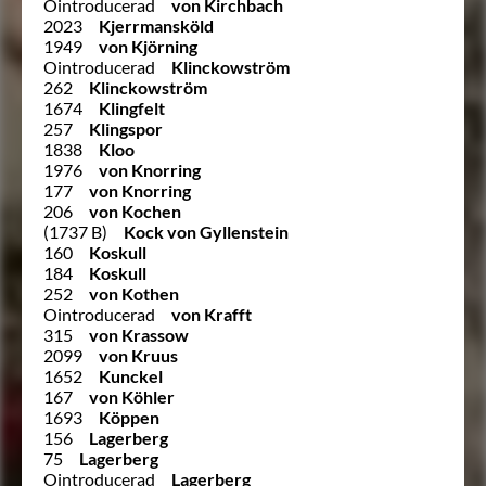
Ointroducerad
von Kirchbach
2023
Kjerrmansköld
1949
von Kjörning
Ointroducerad
Klinckowström
262
Klinckowström
1674
Klingfelt
257
Klingspor
1838
Kloo
1976
von Knorring
177
von Knorring
206
von Kochen
(1737 B)
Kock von Gyllenstein
160
Koskull
184
Koskull
252
von Kothen
Ointroducerad
von Krafft
315
von Krassow
2099
von Kruus
1652
Kunckel
167
von Köhler
1693
Köppen
156
Lagerberg
75
Lagerberg
Ointroducerad
Lagerberg