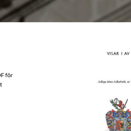
VISAR
1
AV
DF för
t