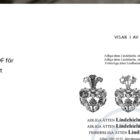
VISAR
1
AV
DF för
t