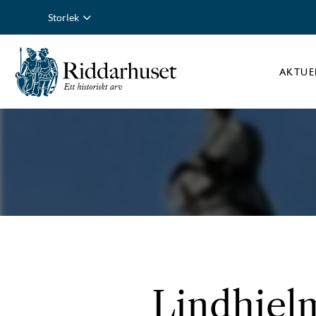
Storlek
AKTUE
Lindhielm