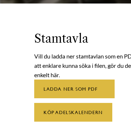
Stamtavla
Vill du ladda ner stamtavlan som en P
att enklare kunna söka i filen, gör du de
enkelt här.
LADDA NER SOM PDF
KÖP ADELSKALENDERN