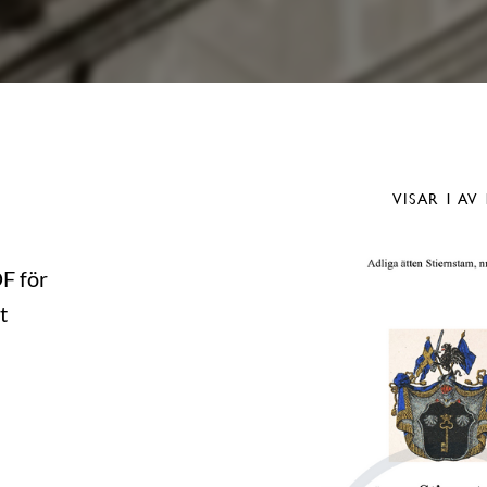
VISAR
1
AV 
DF för
t