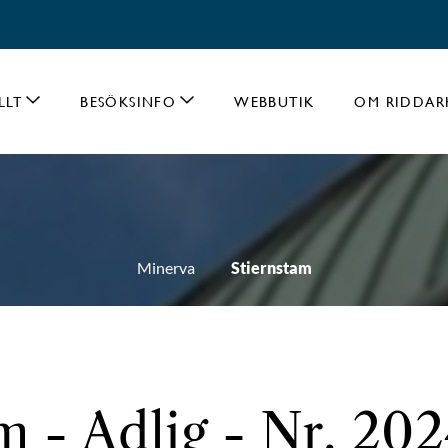
LLT
BESÖKSINFO
WEBBUTIK
OM RIDDAR
Minerva
Stiernstam
m - Adlig - Nr. 20