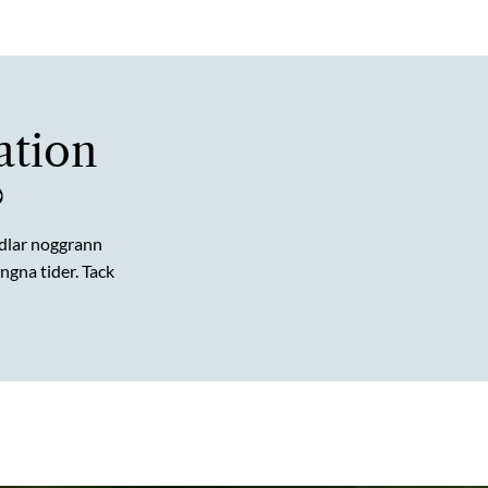
ation
?
dlar noggrann
gna tider. Tack
nvändarna,
fordrar även
 och annons-
ationen med
r använt