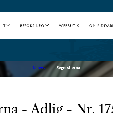
LLT
BESÖKSINFO
WEBBUTIK
OM RIDDAR
Minerva
Segerstierna
rna - Adlig - Nr. 1