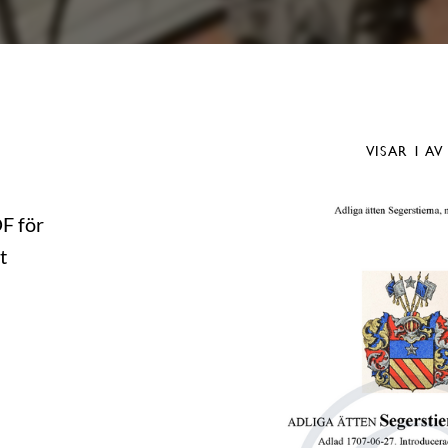
VISAR
1
AV
DF för
t