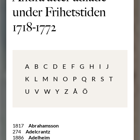
under Frihetstiden
1718-1772
A
B
C
D
E
F
G
H
I
J
K
L
M
N
O
P
Q
R
S
T
U
V
W
Y
Z
Å
Ö
1817
Abrahamsson
274
Adelcrantz
1886
Adelheim