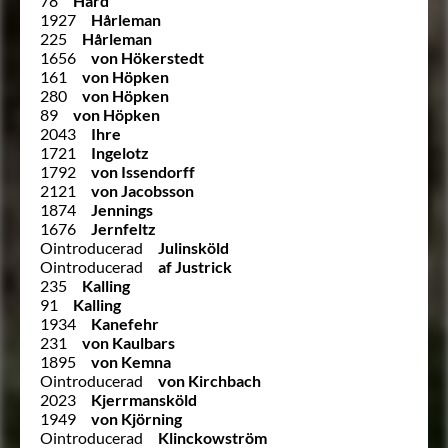
78
Hård
1927
Hårleman
225
Hårleman
1656
von Hökerstedt
161
von Höpken
280
von Höpken
89
von Höpken
2043
Ihre
1721
Ingelotz
1792
von Issendorff
2121
von Jacobsson
1874
Jennings
1676
Jernfeltz
Ointroducerad
Julinsköld
Ointroducerad
af Justrick
235
Kalling
91
Kalling
1934
Kanefehr
231
von Kaulbars
1895
von Kemna
Ointroducerad
von Kirchbach
2023
Kjerrmansköld
1949
von Kjörning
Ointroducerad
Klinckowström