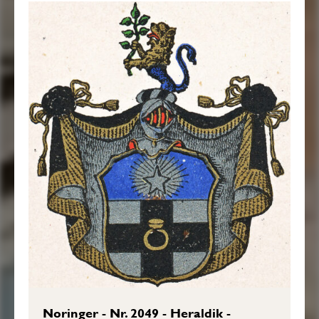
upstiger, hållande i Högra Ramen en Grön
Lindegren. Hjelmtäcket är Swart, fodrat
med Silfwer, Kantat och upbundit med
Gyllende Frantsar och Tofsade Snören.
Aldeles som det samma med sina rätta och
egenteliga Färgor här hos afmålat finnes.”
Sköldebrevet i original, Nordiska museet.
Transkription: Göran Mörner, 2017-11-
10.
Noringer - Nr. 2049 - Heraldik -