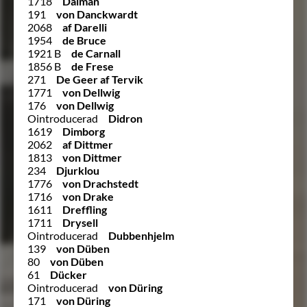
1718
Dalman
191
von Danckwardt
2068
af Darelli
1954
de Bruce
1921 B
de Carnall
1856 B
de Frese
271
De Geer af Tervik
1771
von Dellwig
176
von Dellwig
Ointroducerad
Didron
1619
Dimborg
2062
af Dittmer
1813
von Dittmer
234
Djurklou
1776
von Drachstedt
1716
von Drake
1611
Dreffling
1711
Drysell
Ointroducerad
Dubbenhjelm
139
von Düben
80
von Düben
61
Dücker
Ointroducerad
von Düring
171
von Düring