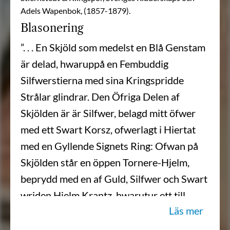
Adels Wapenbok, (1857-1879).
Blasonering
”. . . En Skjöld som medelst en Blå Genstam
är delad, hwaruppå en Fembuddig
Silfwerstierna med sina Kringspridde
Strålar glindrar. Den Öfriga Delen af
Skjölden är är Silfwer, belagd mitt öfwer
med ett Swart Korsz, ofwerlagt i Hiertat
med en Gyllende Signets Ring: Ofwan på
Skjölden står en öppen Tornere-Hjelm,
beprydd med en af Guld, Silfwer och Swart
wriden Hjelm Krantz, hwarutur ett till
Läs mer
Höger sig wändande och Genbandewjs
Guld och Swart skiftande Leyon till Hälften