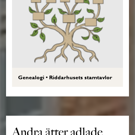
Genealogi
•
Riddarhusets stamtavlor
Andra ätter adlade