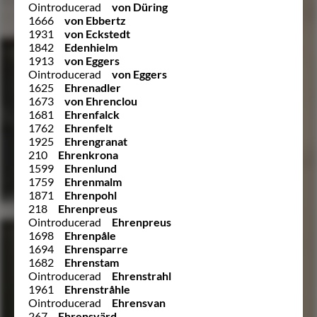
Ointroducerad
von Düring
1666
von Ebbertz
1931
von Eckstedt
1842
Edenhielm
1913
von Eggers
Ointroducerad
von Eggers
1625
Ehrenadler
1673
von Ehrenclou
1681
Ehrenfalck
1762
Ehrenfelt
1925
Ehrengranat
210
Ehrenkrona
1599
Ehrenlund
1759
Ehrenmalm
1871
Ehrenpohl
218
Ehrenpreus
Ointroducerad
Ehrenpreus
1698
Ehrenpåle
1694
Ehrensparre
1682
Ehrenstam
Ointroducerad
Ehrenstrahl
1961
Ehrenstråhle
Ointroducerad
Ehrensvan
267
Ehrensvärd