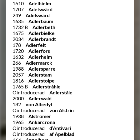
1610
Adelhielm
1707
Adelswärd
249
Adelswärd
1635
Adlerbaum
1732 B
Adlerbeth
1675
Adlerbielke
2034
Adlerbrandt
178
Adlerfelt
1720
Adlerfors
1632
Adlerheim
266
Adlermarck
1988
Adlersparre
2057
Adlerstam
1816
Adlerstolpe
1765 B
Adlerstråhle
Ointroducerad
Adlerståle
2000
Adlerwald
182
von Albedyl
Ointroducerad
von Alstrin
1938
Alströmer
1965
Ankarcrona
Ointroducerad
d’Antivari
Ointroducerad
af Apelblad
164
Appelbom