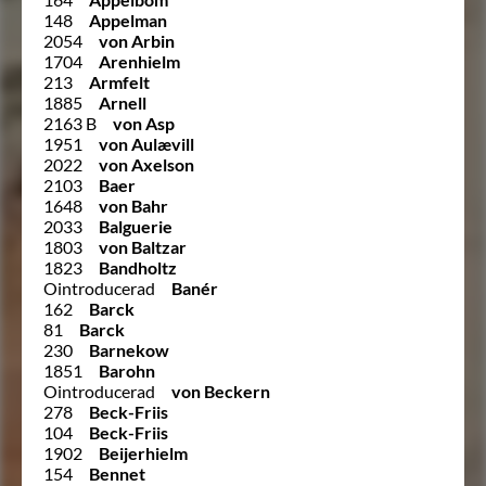
148
Appelman
2054
von Arbin
1704
Arenhielm
213
Armfelt
1885
Arnell
2163 B
von Asp
1951
von Aulævill
2022
von Axelson
2103
Baer
1648
von Bahr
2033
Balguerie
1803
von Baltzar
1823
Bandholtz
Ointroducerad
Banér
162
Barck
81
Barck
230
Barnekow
1851
Barohn
Ointroducerad
von Beckern
278
Beck-Friis
104
Beck-Friis
1902
Beijerhielm
154
Bennet