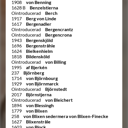
1908
von Benning
1628 B
Benzelstierna
Ointroducerad
Berch
1917
Berg von Linde
1617
Bergenadler
Ointroducerad
Bergencrantz
Ointroducerad
Bergencrona
1943
Bergenskjöld
1696
Bergenstråhle
1624
Bielkenhielm
1818
Bildensköld
Ointroducerad
von Billing
1995
af Bjerkén
237
Björnberg
1714
von Björnbourg
1929
von Björnmarck
Ointroducerad
Björnstedt
2017
Björnstjerna
Ointroducerad
von Bleichert
1894
von Blessingh
1779
von Blixen
258
von Blixen sedermera von Blixen-Finecke
1627
Blixenstråle
1603
von Block