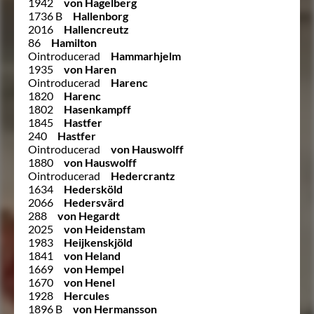
1942
von Hagelberg
1736 B
Hallenborg
2016
Hallencreutz
86
Hamilton
Ointroducerad
Hammarhjelm
1935
von Haren
Ointroducerad
Harenc
1820
Harenc
1802
Hasenkampff
1845
Hastfer
240
Hastfer
Ointroducerad
von Hauswolff
1880
von Hauswolff
Ointroducerad
Hedercrantz
1634
Hedersköld
2066
Hedersvärd
288
von Hegardt
2025
von Heidenstam
1983
Heijkenskjöld
1841
von Heland
1669
von Hempel
1670
von Henel
1928
Hercules
1896 B
von Hermansson