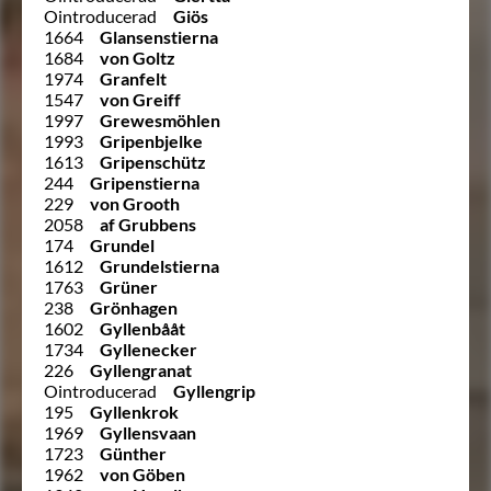
Ointroducerad
Giös
1664
Glansenstierna
1684
von Goltz
1974
Granfelt
1547
von Greiff
1997
Grewesmöhlen
1993
Gripenbjelke
1613
Gripenschütz
244
Gripenstierna
229
von Grooth
2058
af Grubbens
174
Grundel
1612
Grundelstierna
1763
Grüner
238
Grönhagen
1602
Gyllenbååt
1734
Gyllenecker
226
Gyllengranat
Ointroducerad
Gyllengrip
195
Gyllenkrok
1969
Gyllensvaan
1723
Günther
1962
von Göben