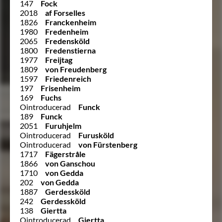
147
Fock
2018
af Forselles
1826
Franckenheim
1980
Fredenheim
2065
Fredensköld
1800
Fredenstierna
1977
Freijtag
1809
von Freudenberg
1597
Friedenreich
197
Frisenheim
169
Fuchs
Ointroducerad
Funck
189
Funck
2051
Furuhjelm
Ointroducerad
Furusköld
Ointroducerad
von Fürstenberg
1717
Fägerstråle
1866
von Ganschou
1710
von Gedda
202
von Gedda
1887
Gerdessköld
242
Gerdessköld
138
Giertta
Ointroducerad
Giertta