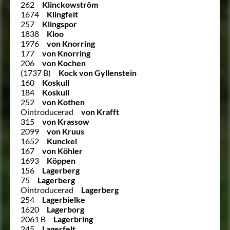
262
Klinckowström
1674
Klingfelt
257
Klingspor
1838
Kloo
1976
von Knorring
177
von Knorring
206
von Kochen
(1737 B)
Kock von Gyllenstein
160
Koskull
184
Koskull
252
von Kothen
Ointroducerad
von Krafft
315
von Krassow
2099
von Kruus
1652
Kunckel
167
von Köhler
1693
Köppen
156
Lagerberg
75
Lagerberg
Ointroducerad
Lagerberg
254
Lagerbielke
1620
Lagerborg
2061 B
Lagerbring
245
Lagerfelt