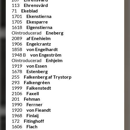
113
Ehrensvärd
71
Ekeblad
1701
Ekenstierna
1705
Ekesparre
1618
Elgenstierna
Ointroducerad
Eneberg
2089
af Enehielm
1906
Engelcrantz
1858
von Engelhardt
1948 B
von Engeström
Ointroducerad
Enhjelm
1919
von Essen
1678
Estenberg
255
Falkenberg af Trystorp
293
Falkengréen
1999
Falkenstedt
2106
Faxell
201
Fehman
1990
Ferrner
1920
von Fieandt
1968
Finlaij
172
Fitinghoff
1606
Flach