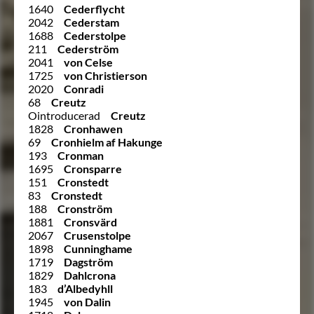
1640
Cederflycht
2042
Cederstam
1688
Cederstolpe
211
Cederström
2041
von Celse
1725
von Christierson
2020
Conradi
68
Creutz
Ointroducerad
Creutz
1828
Cronhawen
69
Cronhielm af Hakunge
193
Cronman
1695
Cronsparre
151
Cronstedt
83
Cronstedt
188
Cronström
1881
Cronsvärd
2067
Crusenstolpe
1898
Cunninghame
1719
Dagström
1829
Dahlcrona
183
d’Albedyhll
1945
von Dalin