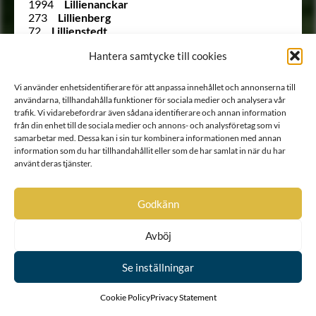
1994
Lillienanckar
273
Lillienberg
72
Lillienstedt
1987
Lilliestråle
Hantera samtycke till cookies
247
Lilliesvärd
1633
Lindcreutz
1579
Lindencrona
Vi använder enhetsidentifierare för att anpassa innehållet och annonserna till
1883
Linderstedt
användarna, tillhandahålla funktioner för sociala medier och analysera vår
1700
Lindestolpe
trafik. Vi vidarebefordrar även sådana identifierare och annan information
1812
Lindheim
från din enhet till de sociala medier och annons- och analysföretag som vi
1875 B
von Lingen
samarbetar med. Dessa kan i sin tur kombinera informationen med annan
1875 A
von Lingen
information som du har tillhandahållit eller som de har samlat in när du har
305
von Lingen
använt deras tjänster.
2044
von Linné
Ointroducerad
Ljungenstjerna
Godkänn
1683
Lostierna
1665
Lundeblad
1687
Lundenstierna
Avböj
1892
Löfvenskjöld
1644
Löth-Örnsköld
Se inställningar
207
Löwen
233
Löwen
276
Löwen
Cookie Policy
Privacy Statement
84
Löwen