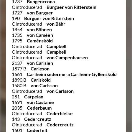
1737
Bungencrona
Ointroducerad
Burguer von Ritterstein
1727
von Burguer
190
Burguer von Ritterstein
Ointroducerad
von Bähr
1854
von Böhnen
1735
von Caméen
1795
Caménsköld
Ointroducerad
Campbell
Ointroducerad
Campbell
Ointroducerad
von Campenhausen
2137
von Carisien
1877 B
Carleson
1661
Carlheim sedermera Carlheim-Gyllensköld
1890 B
Carlsköld
1580 B
von Carlsson
Ointroducerad
von Carlsson
281
Carpelan
1691
von Castanie
2035
Cederbaum
Ointroducerad
Cederbielke
143
Cedercreutz
Ointroducerad
Cedercreutz
1601
Cederfelt