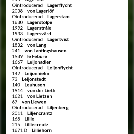
Ointroducerad
Lagerflycht
2038
von Lagerlöf
Ointroducerad
Lagerstam
1630
Lagerstolpe
1992
Lagerstråle
1933
Lagersvärd
Ointroducerad
Lagertvist
1832
von Lang
241
von Lantingshausen
1989
le Febure
1667
Leijonadler
Ointroducerad
Leijonflycht
142
Leijonhielm
73
Leijonstedt
140
Leuhusen
1914
von der Lieth
1621
von Lietzen
67
von Liewen
Ointroducerad
Liljenberg
2011
Liljencrantz
168
Lillie
215
Lilliecreutz
1671 D
Lilliehorn