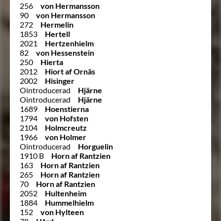
256
von Hermansson
90
von Hermansson
272
Hermelin
1853
Hertell
2021
Hertzenhielm
82
von Hessenstein
250
Hierta
2012
Hiort af Ornäs
2002
Hisinger
Ointroducerad
Hjärne
Ointroducerad
Hjärne
1689
Hoenstierna
1794
von Hofsten
2104
Holmcreutz
1966
von Holmer
Ointroducerad
Horguelin
1910 B
Horn af Rantzien
163
Horn af Rantzien
265
Horn af Rantzien
70
Horn af Rantzien
2052
Hultenheim
1884
Hummelhielm
152
von Hylteen