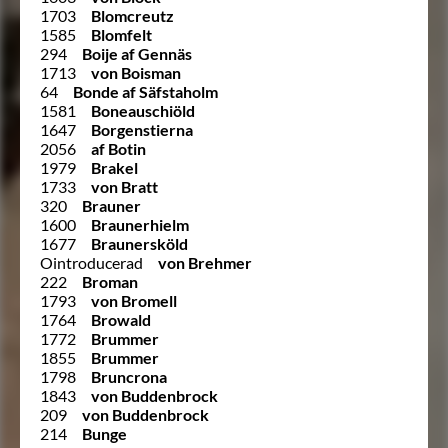
1703
Blomcreutz
1585
Blomfelt
294
Boije af Gennäs
1713
von Boisman
64
Bonde af Säfstaholm
1581
Boneauschiöld
1647
Borgenstierna
2056
af Botin
1979
Brakel
1733
von Bratt
320
Brauner
1600
Braunerhielm
1677
Braunersköld
Ointroducerad
von Brehmer
222
Broman
1793
von Bromell
1764
Browald
1772
Brummer
1855
Brummer
1798
Bruncrona
1843
von Buddenbrock
209
von Buddenbrock
214
Bunge