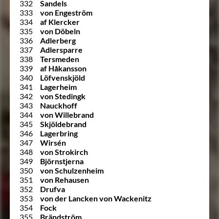
332
Sandels
333
von Engeström
334
af Klercker
335
von Döbeln
336
Adlerberg
337
Adlersparre
338
Tersmeden
339
af Håkansson
340
Löfvenskjöld
341
Lagerheim
342
von Stedingk
343
Nauckhoff
344
von Willebrand
345
Skjöldebrand
346
Lagerbring
347
Wirsén
348
von Strokirch
349
Björnstjerna
350
von Schulzenheim
351
von Rehausen
352
Drufva
353
von der Lancken von Wackenitz
354
Fock
355
Brändström