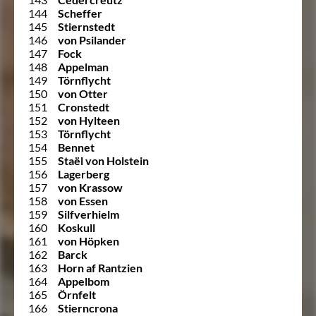
144
Scheffer
145
Stiernstedt
146
von Psilander
147
Fock
148
Appelman
149
Törnflycht
150
von Otter
151
Cronstedt
152
von Hylteen
153
Törnflycht
154
Bennet
155
Staël von Holstein
156
Lagerberg
157
von Krassow
158
von Essen
159
Silfverhielm
160
Koskull
161
von Höpken
162
Barck
163
Horn af Rantzien
164
Appelbom
165
Örnfelt
166
Stierncrona