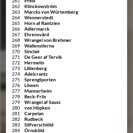
261
Preis
262
Klinckowström
263
Marcks von Würtemberg
264
Wennerstedt
265
Horn af Rantzien
266
Adlermarck
267
Ehrensvärd
268
Wrangel von Brehmer
269
Wallenstierna
270
Sinclair
271
De Geer af Tervik
272
Hermelin
273
Lillienberg
274
Adelcrantz
275
Sprengtporten
276
Löwen
277
Mannerheim
278
Beck-Friis
279
Wrangel af Sauss
280
von Höpken
281
Carpelan
282
Rudbeck
283
Silfverschiöld
284
Örnsköld