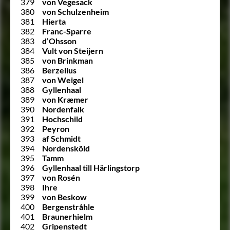
379
von Vegesack
380
von Schulzenheim
381
Hierta
382
Franc-Sparre
383
d’Ohsson
384
Vult von Steijern
385
von Brinkman
386
Berzelius
387
von Weigel
388
Gyllenhaal
389
von Kræmer
390
Nordenfalk
391
Hochschild
392
Peyron
393
af Schmidt
394
Nordensköld
395
Tamm
396
Gyllenhaal till Härlingstorp
397
von Rosén
398
Ihre
399
von Beskow
400
Bergenstråhle
401
Braunerhielm
402
Gripenstedt