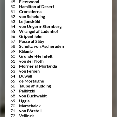
49
Fleetwood
50
Hamilton af Deserf
51
Cronstierna
52
von Scheiding
53
Leijonsköld
54
von Ungern-Sternberg
55
Wrangel af Ludenhof
56
Gripenhielm
57
Posse af Säby
58
Schultz von Ascheraden
59
Rålamb
60
Grundel-Helmfelt
61
von der Noth
62
Mörner af Morlanda
63
von Fersen
64
Duwall
65
de Mortaigne
66
Taube af Kudding
67
Palbitzki
68
von Buchwaldt
69
Uggla
70
Marschalck
71
von Börstell
72
Vellingk