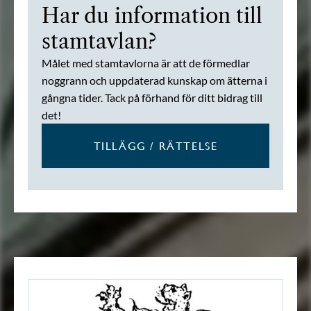
Har du information till
stamtavlan?
Målet med stamtavlorna är att de förmedlar
noggrann och uppdaterad kunskap om ätterna i
gångna tider. Tack på förhand för ditt bidrag till
det!
TILLÄGG / RÄTTELSE