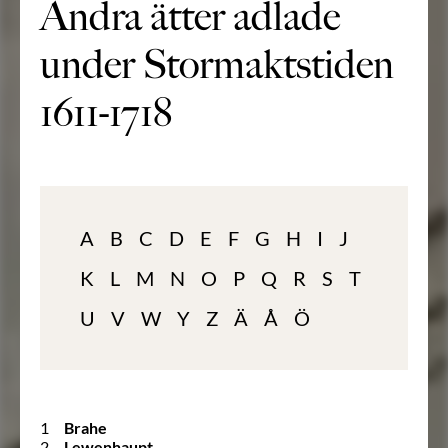
Andra ätter adlade
under Stormaktstiden
1611-1718
A
B
C
D
E
F
G
H
I
J
K
L
M
N
O
P
Q
R
S
T
U
V
W
Y
Z
Ä
Å
Ö
1
Brahe
2
Lewenhaupt