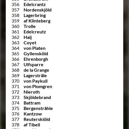
356
Edelcrantz
357
Nordenskjöld
358
Lagerbring
359
af Klinteberg
360
Trolle
361
Edelcreutz
362
Haij
363
Coyet
364
von Platen
365
Gyllensköld
366
Ehrenborgh
367
Ulfsparre
368
de la Grange
369
Lagerstråle
370
von Paykull
371
von Plomgren
372
Nieroth
373
Skjöldebrand
374
Battram
375
Bergenstråhle
376
Kantzow
377
Reuterskiöld
378
af Tibell