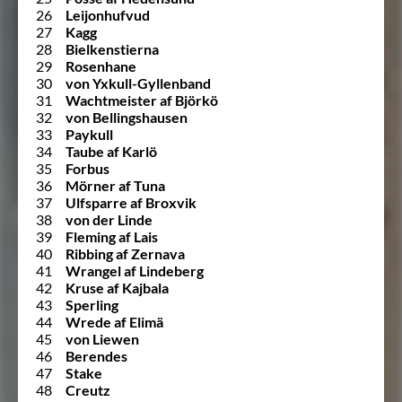
26
Leijonhufvud
27
Kagg
28
Bielkenstierna
29
Rosenhane
30
von Yxkull-Gyllenband
31
Wachtmeister af Björkö
32
von Bellingshausen
33
Paykull
34
Taube af Karlö
35
Forbus
36
Mörner af Tuna
37
Ulfsparre af Broxvik
38
von der Linde
39
Fleming af Lais
40
Ribbing af Zernava
41
Wrangel af Lindeberg
42
Kruse af Kajbala
43
Sperling
44
Wrede af Elimä
45
von Liewen
46
Berendes
47
Stake
48
Creutz