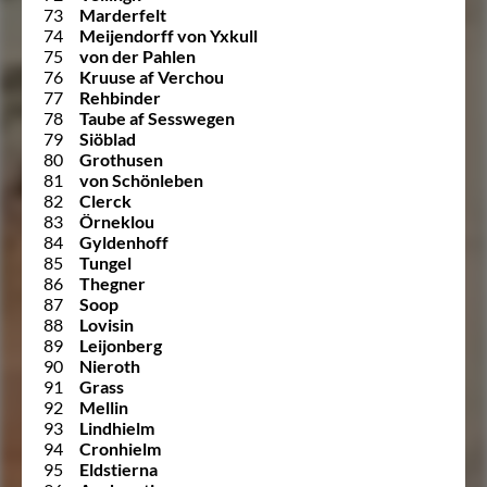
73
Marderfelt
74
Meijendorff von Yxkull
75
von der Pahlen
76
Kruuse af Verchou
77
Rehbinder
78
Taube af Sesswegen
79
Siöblad
80
Grothusen
81
von Schönleben
82
Clerck
83
Örneklou
84
Gyldenhoff
85
Tungel
86
Thegner
87
Soop
88
Lovisin
89
Leijonberg
90
Nieroth
91
Grass
92
Mellin
93
Lindhielm
94
Cronhielm
95
Eldstierna