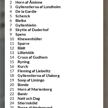
2
Horn af Åminne
3
Gyllenstierna af Lundholm
4
De la Gardie
5
Schenck
6
Bielke
7
Gyllenhielm
8
Skytte af Duderhof
9
Spens
10
Khewenhüller
11
Sparre
12
Bååt
13
Lilliehöök
14
Cruus af Gudhem
15
Ryning
16
Kurck
17
Fleming af Liebelitz
18
Gyllenstierna af Ulaborg
19
Soop af Limingo
20
Bonde
21
Horn af Marienborg
22
Banér
23
Natt och Dag
24
Stiernsköld
25
Posse af Hedensund