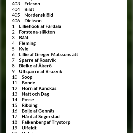
403
Ericson
404
Bildt
405
Nordenskiöld
406
Dickson
1
Lilliehöök af Fårdala
2
Forstena-släkten
3
Bååt
4
Fleming
5
Kyle
6
Lillie af Greger Matssons ätt
7
Sparre af Rossvik
8
Bielke af Åkerö
9
Ulfsparre af Broxvik
10
Soop
11
Bonde
12
Horn af Kanckas
13
Natt och Dag
14
Posse
15
Ribbing
16
Boije af Gennäs
17
Hård af Segerstad
18
Falkenberg af Trystorp
19
Ulfeldt