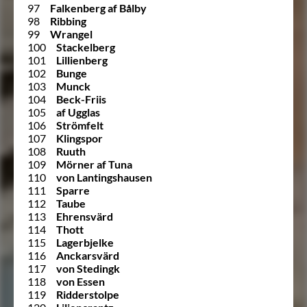
97
Falkenberg af Bålby
98
Ribbing
99
Wrangel
100
Stackelberg
101
Lillienberg
102
Bunge
103
Munck
104
Beck-Friis
105
af Ugglas
106
Strömfelt
107
Klingspor
108
Ruuth
109
Mörner af Tuna
110
von Lantingshausen
111
Sparre
112
Taube
113
Ehrensvärd
114
Thott
115
Lagerbjelke
116
Anckarsvärd
117
von Stedingk
118
von Essen
119
Ridderstolpe