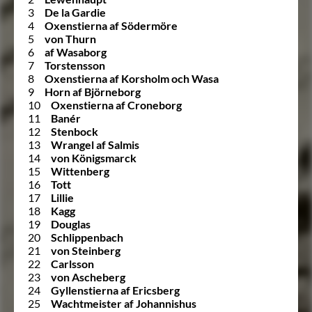
3
De la Gardie
4
Oxenstierna af Södermöre
5
von Thurn
6
af Wasaborg
7
Torstensson
8
Oxenstierna af Korsholm och Wasa
9
Horn af Björneborg
10
Oxenstierna af Croneborg
11
Banér
12
Stenbock
13
Wrangel af Salmis
14
von Königsmarck
15
Wittenberg
16
Tott
17
Lillie
18
Kagg
19
Douglas
20
Schlippenbach
21
von Steinberg
22
Carlsson
23
von Ascheberg
24
Gyllenstierna af Ericsberg
25
Wachtmeister af Johannishus