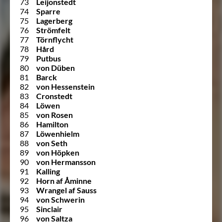
73
Leijonstedt
74
Sparre
75
Lagerberg
76
Strömfelt
77
Törnflycht
78
Hård
79
Putbus
80
von Düben
81
Barck
82
von Hessenstein
83
Cronstedt
84
Löwen
85
von Rosen
86
Hamilton
87
Löwenhielm
88
von Seth
89
von Höpken
90
von Hermansson
91
Kalling
92
Horn af Åminne
93
Wrangel af Sauss
94
von Schwerin
95
Sinclair
96
von Saltza