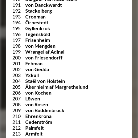
191
von Danckwardt
192
Stackelberg
193
Cronman
194
Örnestedt
195
Gyllenkrok
196
Tegensköld
197
Frisenheim
198
von Mengden
199
Wrangel af Adinal
200
von Friesendorff
201
Fehman
202
von Gedda
203
Yxkull
204
Staël von Holstein
205
Åkerhielm af Margrethelund
206
von Kochen
207
Löwen
208
von Rosen
209
von Buddenbrock
210
Ehrenkrona
211
Cederström
212
Palmfelt
213
Armfelt