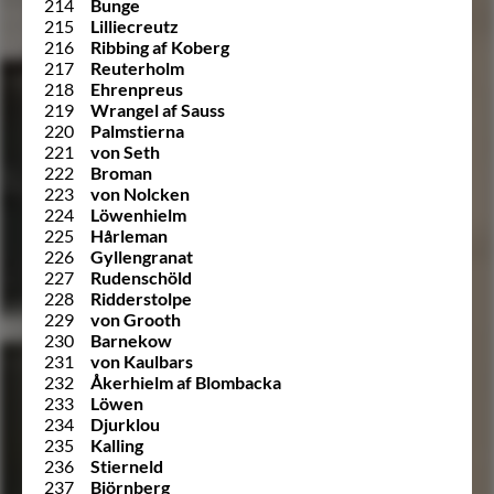
214
Bunge
215
Lilliecreutz
216
Ribbing af Koberg
217
Reuterholm
218
Ehrenpreus
219
Wrangel af Sauss
220
Palmstierna
221
von Seth
222
Broman
223
von Nolcken
224
Löwenhielm
225
Hårleman
226
Gyllengranat
227
Rudenschöld
228
Ridderstolpe
229
von Grooth
230
Barnekow
231
von Kaulbars
232
Åkerhielm af Blombacka
233
Löwen
234
Djurklou
235
Kalling
236
Stierneld
237
Björnberg