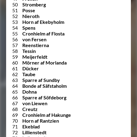
50
Stromberg
51
Posse
52
Nieroth
53
Horn af Ekebyholm
54
Spens
55
Cronhielm af Flosta
56
von Fersen
57
Reenstierna
58
Tessin
59
Meijerfeldt
60
Mörner af Morlanda
61
Dücker
62
Taube
63
Sparre af Sundby
64
Bonde af Säfstaholm
65
Dohna
66
Sparre af Söfdeborg
67
von Liewen
68
Creutz
69
Cronhielm af Hakunge
70
Horn af Rantzien
71
Ekeblad
72
Lillienstedt