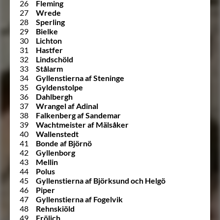
26
Fleming
27
Wrede
28
Sperling
29
Bielke
30
Lichton
31
Hastfer
32
Lindschöld
33
Stålarm
34
Gyllenstierna af Steninge
35
Gyldenstolpe
36
Dahlbergh
37
Wrangel af Adinal
38
Falkenberg af Sandemar
39
Wachtmeister af Mälsåker
40
Wallenstedt
41
Bonde af Björnö
42
Gyllenborg
43
Mellin
44
Polus
45
Gyllenstierna af Björksund och Helgö
46
Piper
47
Gyllenstierna af Fogelvik
48
Rehnskiöld
49
Frölich