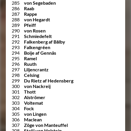
285
von Segebaden
286
Raab
287
Rappe
288
von Hegardt
289
Pfeiff
290
von Rosen
291
Schmiedefelt
292
Falkenberg af Bålby
293
Falkengréen
294
Boije af Gennäs
295
Ramel
296
Ruuth
297
Liljencrantz
298
Celsing
299
Du Rietz af Hedensberg
300
von Nackreij
301
Thott
302
Alströmer
303
Voltemat
304
Fock
305
von Lingen
306
Maclean
307
Zöge von Manteuffel
308
Staël von Holstein