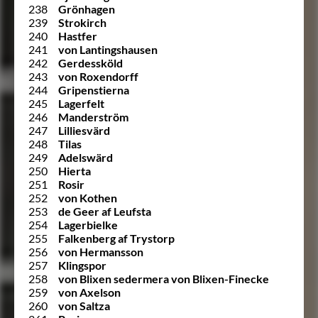
238
Grönhagen
239
Strokirch
240
Hastfer
241
von Lantingshausen
242
Gerdessköld
243
von Roxendorff
244
Gripenstierna
245
Lagerfelt
246
Manderström
247
Lilliesvärd
248
Tilas
249
Adelswärd
250
Hierta
251
Rosir
252
von Kothen
253
de Geer af Leufsta
254
Lagerbielke
255
Falkenberg af Trystorp
256
von Hermansson
257
Klingspor
258
von Blixen sedermera von Blixen-Finecke
259
von Axelson
260
von Saltza