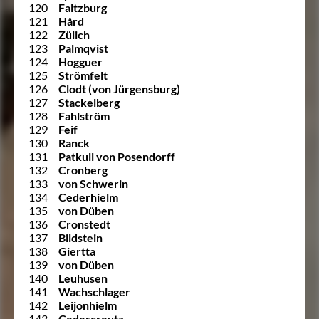
120
Faltzburg
121
Hård
122
Zülich
123
Palmqvist
124
Hogguer
125
Strömfelt
126
Clodt (von Jürgensburg)
127
Stackelberg
128
Fahlström
129
Feif
130
Ranck
131
Patkull von Posendorff
132
Cronberg
133
von Schwerin
134
Cederhielm
135
von Düben
136
Cronstedt
137
Bildstein
138
Giertta
139
von Düben
140
Leuhusen
141
Wachschlager
142
Leijonhielm
143
Cedercreutz