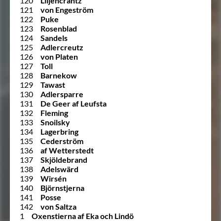
120
Liljencrantz
121
von Engeström
122
Puke
123
Rosenblad
124
Sandels
125
Adlercreutz
126
von Platen
127
Toll
128
Barnekow
129
Tawast
130
Adlersparre
131
De Geer af Leufsta
132
Fleming
133
Snoilsky
134
Lagerbring
135
Cederström
136
af Wetterstedt
137
Skjöldebrand
138
Adelswärd
139
Wirsén
140
Björnstjerna
141
Posse
142
von Saltza
1
Oxenstierna af Eka och Lindö