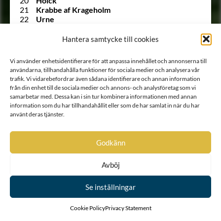
20
Holck
21
Krabbe af Krageholm
22
Urne
23
Barnekow
24
Ramel
Hantera samtycke till cookies
25
Walkendorff
26
Tott
Vi använder enhetsidentifierare för att anpassa innehållet och annonserna till
27
Gädda
användarna, tillhandahålla funktioner för sociala medier och analysera vår
28
Bille af Dybeck
trafik. Vi vidarebefordrar även sådana identifierare och annan information
29
Gyllenstierna af Svaneholm
från din enhet till de sociala medier och annons- och analysföretag som vi
30
Lindenov
samarbetar med. Dessa kan i sin tur kombinera informationen med annan
31
Björnklou
information som du har tillhandahållit eller som de har samlat in när du har
32
Stålarm
använt deras tjänster.
33
Ehrenstéen
34
Lilliecrona
35
Ekeblad
Godkänn
36
Trolle
37
Rosenstråle
Avböj
1303 A
Siöstierna
528 A
von Snoilsky
Se inställningar
38
Carpelan
39
Stiernkors
40
Gyllenhierta
Cookie Policy
Privacy Statement
41
Hinsebergs-släkten