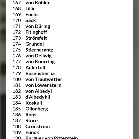
167
von Köhler
168
Lillie
169
Fuchs
170
Sack
171
von Düring
172
Fitinghoff
173
Strömfelt
174
Grundel
175
Stierncrantz
176
von Dellwig
177
von Knorring
178
Adlerfelt
179
Rosenstierna
180
von Trautwetter
181
von Löwenstern
182
von Albedyl
183
d’Albedyhll
184
Koskull
185
Ollonberg
186
Roos
187
Sture
188
Cronström
189
Funck
190
Burguer von Ritterstein