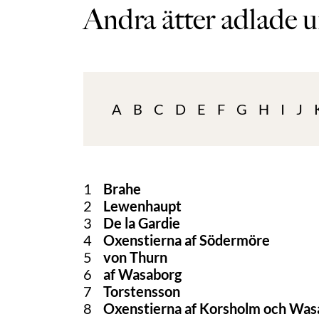
Andra ätter adlade u
A
B
C
D
E
F
G
H
I
J
1
Brahe
2
Lewenhaupt
3
De la Gardie
4
Oxenstierna af Södermöre
5
von Thurn
6
af Wasaborg
7
Torstensson
8
Oxenstierna af Korsholm och Was