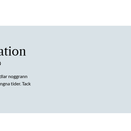
ation
?
dlar noggrann
gna tider. Tack