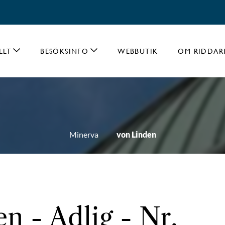
LLT
BESÖKSINFO
WEBBUTIK
OM RIDDAR
Minerva
von Linden
n - Adlig - Nr.