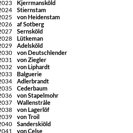
2023
Kjerrmansköld
2024
Stiernstam
2025
von Heidenstam
2026
af Sotberg
2027
Sernsköld
2028
Lütkeman
2029
Adelsköld
2030
von Deutschlender
2031
von Ziegler
2032
von Liphardt
2033
Balguerie
2034
Adlerbrandt
2035
Cederbaum
2036
von Stapelmohr
2037
Wallenstråle
2038
von Lagerlöf
2039
von Troil
2040
Sanderskiöld
2041
von Celse