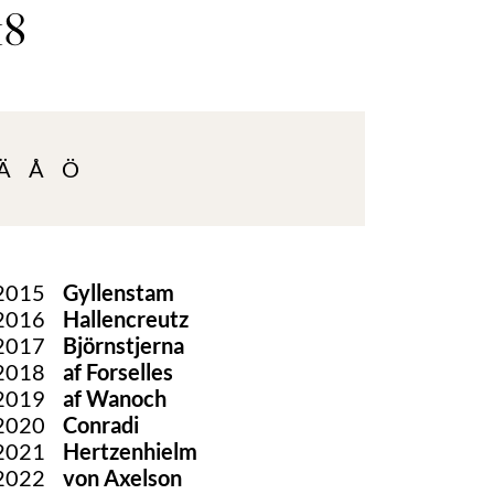
18
Ä
Å
Ö
2015
Gyllenstam
2016
Hallencreutz
2017
Björnstjerna
2018
af Forselles
2019
af Wanoch
2020
Conradi
2021
Hertzenhielm
2022
von Axelson