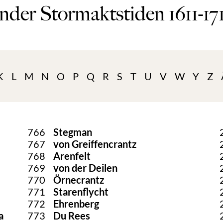
nder Stormaktstiden 1611-17
K
L
M
N
O
P
Q
R
S
T
U
V
W
Y
Z
766
Stegman
767
von Greiffencrantz
768
Arenfelt
769
von der Deilen
770
Örnecrantz
771
Starenflycht
772
Ehrenberg
a
773
Du Rees