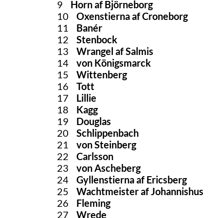
9
Horn af Björneborg
10
Oxenstierna af Croneborg
11
Banér
12
Stenbock
13
Wrangel af Salmis
14
von Königsmarck
15
Wittenberg
16
Tott
17
Lillie
18
Kagg
19
Douglas
20
Schlippenbach
21
von Steinberg
22
Carlsson
23
von Ascheberg
24
Gyllenstierna af Ericsberg
25
Wachtmeister af Johannishus
26
Fleming
27
Wrede