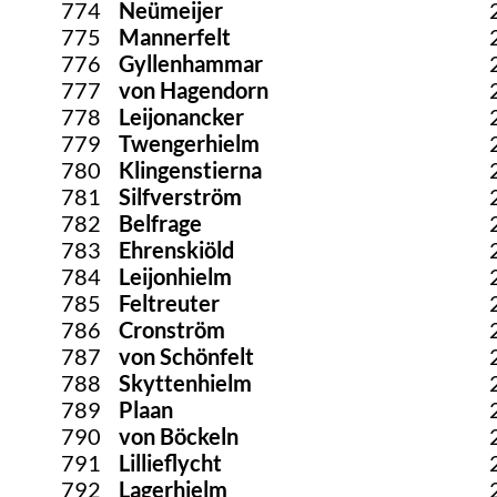
774
Neümeijer
775
Mannerfelt
776
Gyllenhammar
777
von Hagendorn
778
Leijonancker
779
Twengerhielm
780
Klingenstierna
781
Silfverström
782
Belfrage
783
Ehrenskiöld
784
Leijonhielm
785
Feltreuter
786
Cronström
787
von Schönfelt
788
Skyttenhielm
789
Plaan
790
von Böckeln
791
Lillieflycht
792
Lagerhjelm