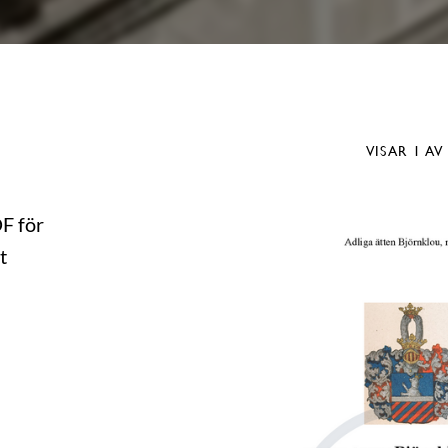
VISAR
1
AV
DF för
t