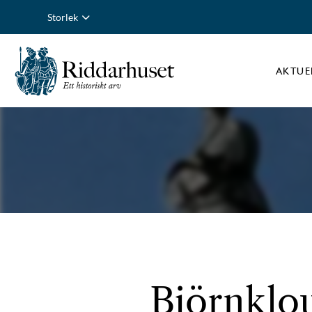
Storlek
AKTUE
Björnklou