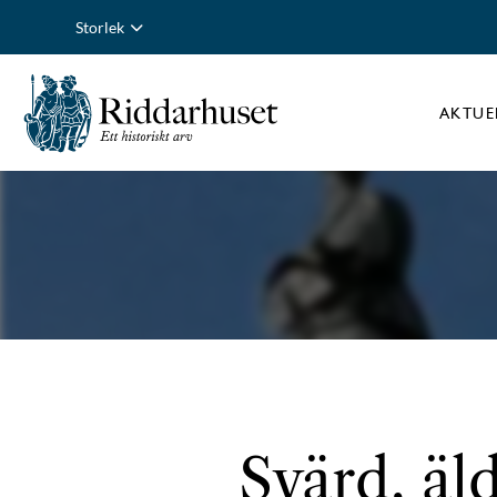
Storlek
AKTUE
Svärd, äld