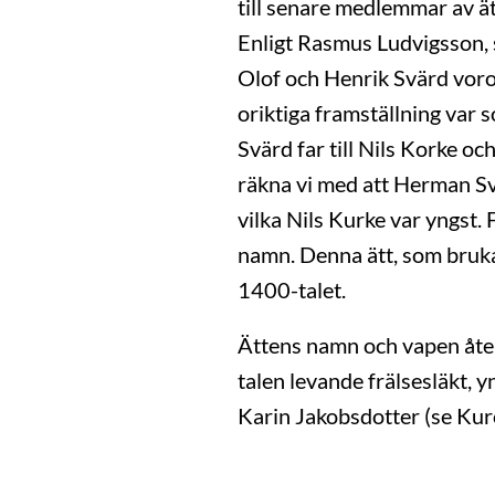
till senare medlemmar av ät
Enligt Rasmus Ludvigsson, s
Olof och Henrik Svärd vor
oriktiga framställning var s
Svärd far till Nils Korke oc
räkna vi med att Herman Svä
vilka Nils Kurke var yngst
namn. Denna ätt, som brukad
1400-talet.
Ättens namn och vapen åte
talen levande frälsesläkt,
Karin Jakobsdotter (se Kurck