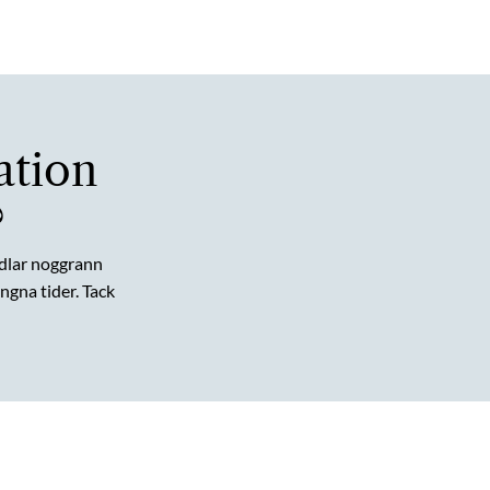
ation
?
dlar noggrann
gna tider. Tack