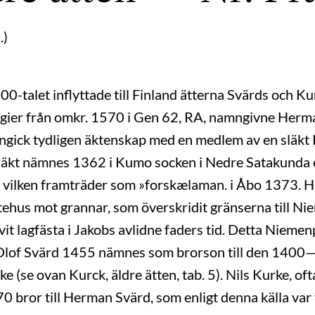
.)
0-talet inflyttade till Finland ätterna Svärds och Kur
logier från omkr. 1570 i Gen 62, RA, namngivne Herm
ngick tydligen äktenskap med en medlem av en släkt K
äkt nämnes 1362 i Kumo socken i Nedre Satakunda en l
vilken framträder som »forskælaman. i Åbo 1373. Ha
ehus mot grannar, som överskridit gränserna till Ni
ivit lagfästa i Jakobs avlidne faders tid. Detta Niem
 Olof Svärd 1455 nämnes som brorson till den 140
 (se ovan Kurck, äldre ätten, tab. 5). Nils Kurke, oft
0 bror till Herman Svärd, som enligt denna källa var f