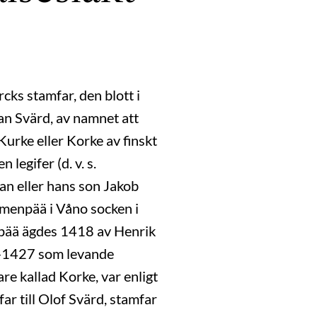
cks stamfar, den blott i
an Svärd, av namnet att
urke eller Korke av finskt
egifer (d. v. s.
n eller hans son Jakob
emenpää i Våno socken i
enpää ägdes 1418 av Henrik
0—1427 som levande
are kallad Korke, var enligt
ar till Olof Svärd, stamfar