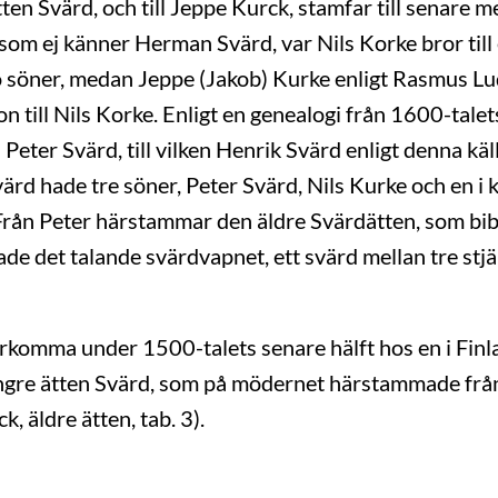
ten Svärd, och till Jeppe Kurck, stamfar till senare
om ej känner Herman Svärd, var Nils Korke bror till en
o söner, medan Jeppe (Jakob) Kurke enligt Rasmus L
on till Nils Korke. Enligt en genealogi från 1600-tale
h Peter Svärd, till vilken Henrik Svärd enligt denna käl
rd hade tre söner, Peter Svärd, Nils Kurke och en i 
. Från Peter härstammar den äldre Svärdätten, som bi
e det talande svärdvapnet, ett svärd mellan tre stjär
rkomma under 1500-talets senare hälft hos en i Fin
 yngre ätten Svärd, som på mödernet härstammade frå
, äldre ätten, tab. 3).