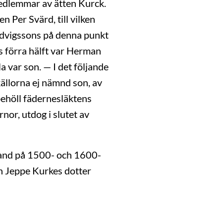
 medlemmar av ätten Kurck.
 Per Svärd, till vilken
udvigssons på denna punkt
ts förra hälft var Herman
la var son. — I det följande
källorna ej nämnd son, av
behöll fädernesläktens
nor, utdog i slutet av
land på 1500- och 1600-
n Jeppe Kurkes dotter