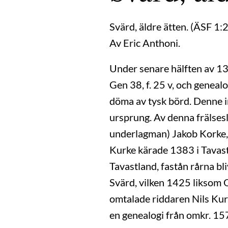
Svärd, äldre ätten. (ÄSF 1:2
Av Eric Anthoni.
Under senare hälften av 130
Gen 38, f. 25 v, och genea
döma av tysk börd. Denne i
ursprung. Av denna frälsesl
underlagman) Jakob Korke, 
Kurke kärade 1383 i Tavast
Tavastland, fastån rårna bl
Svärd, vilken 1425 liksom
omtalade riddaren Nils Kurke
en genealogi från omkr. 157