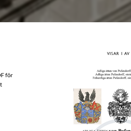
VISAR
1
AV
DF för
t