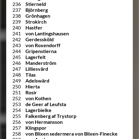
236
Stierneld
237
Björnberg
238
Grönhagen
239
Strokirch
240
Hastfer
241
von Lantingshausen
242
Gerdessköld
243
von Roxendorff
244
Gripenstierna
245
Lagerfelt
246
Manderström
247
Lilliesvärd
248
Tilas
249
Adelswärd
250
Hierta
251
Rosir
252
von Kothen
253
de Geer af Leufsta
254
Lagerbielke
255
Falkenberg af Trystorp
256
von Hermansson
257
Klingspor
258
von Blixen sedermera von Blixen-Finecke