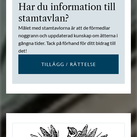
Har du information till
stamtavlan?
Målet med stamtavlorna är att de förmedlar
noggrann och uppdaterad kunskap om ätterna i
gångna tider. Tack på förhand för ditt bidrag till
det!
TILLÄGG / RÄTTELSE