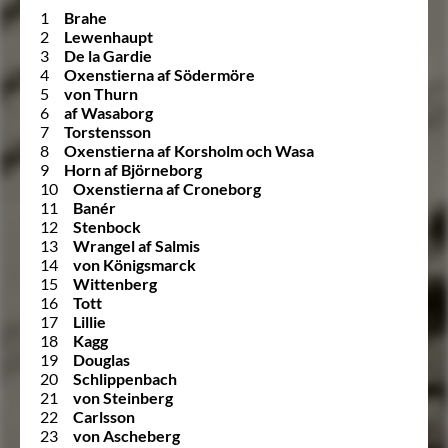
1
Brahe
2
Lewenhaupt
3
De la Gardie
4
Oxenstierna af Södermöre
5
von Thurn
6
af Wasaborg
7
Torstensson
8
Oxenstierna af Korsholm och Wasa
9
Horn af Björneborg
10
Oxenstierna af Croneborg
11
Banér
12
Stenbock
13
Wrangel af Salmis
14
von Königsmarck
15
Wittenberg
16
Tott
17
Lillie
18
Kagg
19
Douglas
20
Schlippenbach
21
von Steinberg
22
Carlsson
23
von Ascheberg