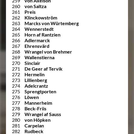
259
von Axelson
260
von Saltza
261
Preis
262
Klinckowström
263
Marcks von Würtemberg
264
Wennerstedt
265
Horn af Rantzien
266
Adlermarck
267
Ehrensvärd
268
Wrangel von Brehmer
269
Wallenstierna
270
Sinclair
271
De Geer af Tervik
272
Hermelin
273
Lillienberg
274
Adelcrantz
275
Sprengtporten
276
Löwen
277
Mannerheim
278
Beck-Friis
279
Wrangel af Sauss
280
von Höpken
281
Carpelan
282
Rudbeck