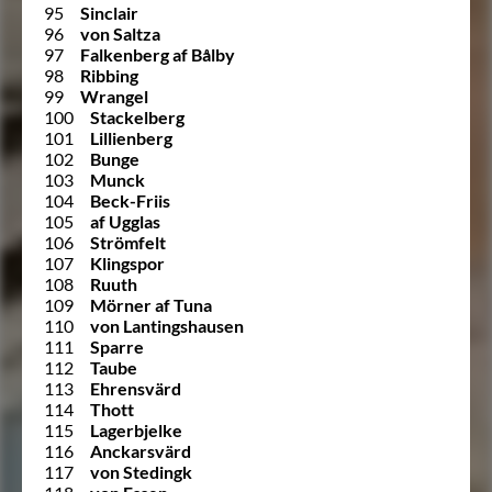
95
Sinclair
96
von Saltza
97
Falkenberg af Bålby
98
Ribbing
99
Wrangel
100
Stackelberg
101
Lillienberg
102
Bunge
103
Munck
104
Beck-Friis
105
af Ugglas
106
Strömfelt
107
Klingspor
108
Ruuth
109
Mörner af Tuna
110
von Lantingshausen
111
Sparre
112
Taube
113
Ehrensvärd
114
Thott
115
Lagerbjelke
116
Anckarsvärd
117
von Stedingk