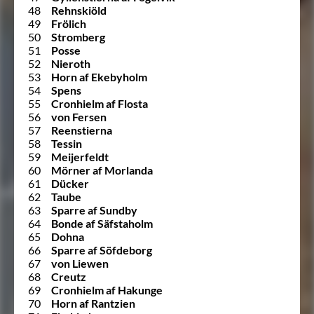
48
Rehnskiöld
49
Frölich
50
Stromberg
51
Posse
52
Nieroth
53
Horn af Ekebyholm
54
Spens
55
Cronhielm af Flosta
56
von Fersen
57
Reenstierna
58
Tessin
59
Meijerfeldt
60
Mörner af Morlanda
61
Dücker
62
Taube
63
Sparre af Sundby
64
Bonde af Säfstaholm
65
Dohna
66
Sparre af Söfdeborg
67
von Liewen
68
Creutz
69
Cronhielm af Hakunge
70
Horn af Rantzien