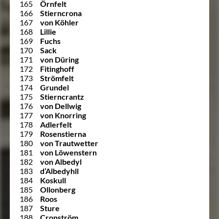
165
Örnfelt
166
Stierncrona
167
von Köhler
168
Lillie
169
Fuchs
170
Sack
171
von Düring
172
Fitinghoff
173
Strömfelt
174
Grundel
175
Stierncrantz
176
von Dellwig
177
von Knorring
178
Adlerfelt
179
Rosenstierna
180
von Trautwetter
181
von Löwenstern
182
von Albedyl
183
d’Albedyhll
184
Koskull
185
Ollonberg
186
Roos
187
Sture
188
Cronström