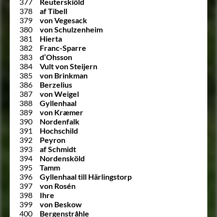
377
Reuterskiöld
378
af Tibell
379
von Vegesack
380
von Schulzenheim
381
Hierta
382
Franc-Sparre
383
d’Ohsson
384
Vult von Steijern
385
von Brinkman
386
Berzelius
387
von Weigel
388
Gyllenhaal
389
von Kræmer
390
Nordenfalk
391
Hochschild
392
Peyron
393
af Schmidt
394
Nordensköld
395
Tamm
396
Gyllenhaal till Härlingstorp
397
von Rosén
398
Ihre
399
von Beskow
400
Bergenstråhle