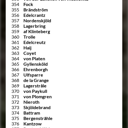
354
Fock
355
Brändström
356
Edelcrantz
357
Nordenskjöld
358
Lagerbring
359
af Klinteberg
360
Trolle
361
Edelcreutz
362
Haij
363
Coyet
364
von Platen
365
Gyllensköld
366
Ehrenborgh
367
Ulfsparre
368
de la Grange
369
Lagerstråle
370
von Paykull
371
von Plomgren
372
Nieroth
373
Skjöldebrand
374
Battram
375
Bergenstråhle
376
Kantzow