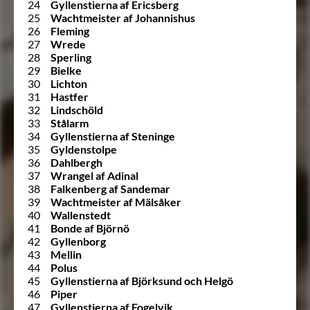
24
Gyllenstierna af Ericsberg
25
Wachtmeister af Johannishus
26
Fleming
27
Wrede
28
Sperling
29
Bielke
30
Lichton
31
Hastfer
32
Lindschöld
33
Stålarm
34
Gyllenstierna af Steninge
35
Gyldenstolpe
36
Dahlbergh
37
Wrangel af Adinal
38
Falkenberg af Sandemar
39
Wachtmeister af Mälsåker
40
Wallenstedt
41
Bonde af Björnö
42
Gyllenborg
43
Mellin
44
Polus
45
Gyllenstierna af Björksund och Helgö
46
Piper
47
Gyllenstierna af Fogelvik