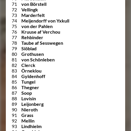
71
von Börstell
72
Vellingk
73
Marderfelt
74
Meijendorff von Yxkull
75
von der Pahlen
76
Kruuse af Verchou
77
Rehbinder
78
Taube af Sesswegen
79
Siöblad
80
Grothusen
81
von Schönleben
82
Clerck
83
Örneklou
84
Gyldenhoff
85
Tungel
86
Thegner
87
Soop
88
Lovisin
89
Leijonberg
90
Nieroth
91
Grass
92
Mellin
93
Lindhielm