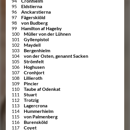
94
Cronhielm
95
Eldstierna
96
Anckarstierna
97
Fägerskiöld
98
von Budberg
99
Hamilton af Hageby
100
Müller von der Lühnen
101
Gyllenpistol
102
Maydell
103
Bergenhielm
104
von der Osten, genannt Sacken
105
Strömfelt
106
Hoghusen
107
Cronhjort
108
Lillieroth
109
Pincier
110
Taube af Odenkat
111
Stuart
112
Trotzig
113
Lagercrona
114
Hummerhielm
115
von Palmenberg
116
Burensköld
117
Coyet