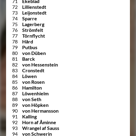
71
Ekeblad
72
Lillienstedt
73
Leijonstedt
74
Sparre
75
Lagerberg
76
Strömfelt
77
Törnflycht
78
Hård
79
Putbus
80
von Düben
81
Barck
82
von Hessenstein
83
Cronstedt
84
Löwen
85
von Rosen
86
Hamilton
87
Löwenhielm
88
von Seth
89
von Höpken
90
von Hermansson
91
Kalling
92
Horn af Åminne
93
Wrangel af Sauss
94
von Schwerin