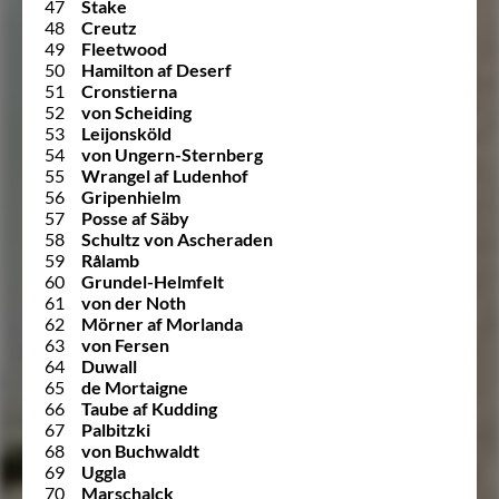
47
Stake
48
Creutz
49
Fleetwood
50
Hamilton af Deserf
51
Cronstierna
52
von Scheiding
53
Leijonsköld
54
von Ungern-Sternberg
55
Wrangel af Ludenhof
56
Gripenhielm
57
Posse af Säby
58
Schultz von Ascheraden
59
Rålamb
60
Grundel-Helmfelt
61
von der Noth
62
Mörner af Morlanda
63
von Fersen
64
Duwall
65
de Mortaigne
66
Taube af Kudding
67
Palbitzki
68
von Buchwaldt
69
Uggla
70
Marschalck