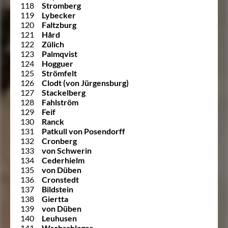
118
Stromberg
119
Lybecker
120
Faltzburg
121
Hård
122
Zülich
123
Palmqvist
124
Hogguer
125
Strömfelt
126
Clodt (von Jürgensburg)
127
Stackelberg
128
Fahlström
129
Feif
130
Ranck
131
Patkull von Posendorff
132
Cronberg
133
von Schwerin
134
Cederhielm
135
von Düben
136
Cronstedt
137
Bildstein
138
Giertta
139
von Düben
140
Leuhusen
141
Wachschlager