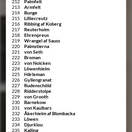
212
Palmfelt
213
Armfelt
214
Bunge
215
Lilliecreutz
216
Ribbing af Koberg
217
Reuterholm
218
Ehrenpreus
219
Wrangel af Sauss
220
Palmstierna
221
von Seth
222
Broman
223
von Nolcken
224
Löwenhielm
225
Hårleman
226
Gyllengranat
227
Rudenschöld
228
Ridderstolpe
229
von Grooth
230
Barnekow
231
von Kaulbars
232
Åkerhielm af Blombacka
233
Löwen
234
Djurklou
235
Kalling