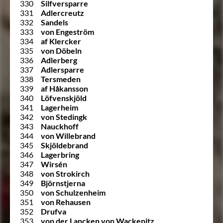
330
Silfversparre
331
Adlercreutz
332
Sandels
333
von Engeström
334
af Klercker
335
von Döbeln
336
Adlerberg
337
Adlersparre
338
Tersmeden
339
af Håkansson
340
Löfvenskjöld
341
Lagerheim
342
von Stedingk
343
Nauckhoff
344
von Willebrand
345
Skjöldebrand
346
Lagerbring
347
Wirsén
348
von Strokirch
349
Björnstjerna
350
von Schulzenheim
351
von Rehausen
352
Drufva
353
von der Lancken von Wackenitz