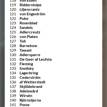
118
von Essen
119
Ridderstolpe
120
Liljencrantz
121
von Engeström
122
Puke
123
Rosenblad
124
Sandels
125
Adlercreutz
126
von Platen
127
Toll
128
Barnekow
129
Tawast
130
Adlersparre
131
De Geer af Leufsta
132
Fleming
133
Snoilsky
134
Lagerbring
135
Cederström
136
af Wetterstedt
137
Skjöldebrand
138
Adelswärd
139
Wirsén
140
Björnstjerna
141
Posse