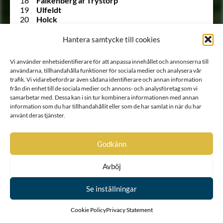
18
Falkenberg af Trystorp
19
Ulfeldt
20
Holck
21
Krabbe af Krageholm
22
Urne
Hantera samtycke till cookies
23
Barnekow
24
Ramel
Vi använder enhetsidentifierare för att anpassa innehållet och annonserna till
25
Walkendorff
användarna, tillhandahålla funktioner för sociala medier och analysera vår
26
Tott
trafik. Vi vidarebefordrar även sådana identifierare och annan information
27
Gädda
från din enhet till de sociala medier och annons- och analysföretag som vi
28
Bille af Dybeck
samarbetar med. Dessa kan i sin tur kombinera informationen med annan
29
Gyllenstierna af Svaneholm
information som du har tillhandahållit eller som de har samlat in när du har
30
Lindenov
använt deras tjänster.
31
Björnklou
32
Stålarm
33
Ehrenstéen
Godkänn
34
Lilliecrona
35
Ekeblad
Avböj
36
Trolle
37
Rosenstråle
Se inställningar
1303 A
Siöstierna
528 A
von Snoilsky
38
Carpelan
Cookie Policy
Privacy Statement
39
Stiernkors