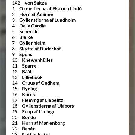
142
von Saltza
1
Oxenstierna af Eka och Lindö
2
Horn af Åminne
3
Gyllenstierna af Lundholm
4
De la Gardie
5
Schenck
6
Bielke
7
Gyllenhielm
8
Skytte af Duderhof
9
Spens
10
Khewenhüller
11
Sparre
12
Bååt
13
Lilliehöök
14
Cruus af Gudhem
15
Ryning
16
Kurck
17
Fleming af Liebelitz
18
Gyllenstierna af Ulaborg
19
Soop af Limingo
20
Bonde
21
Horn af Marienborg
22
Banér
23
Natt och Dag