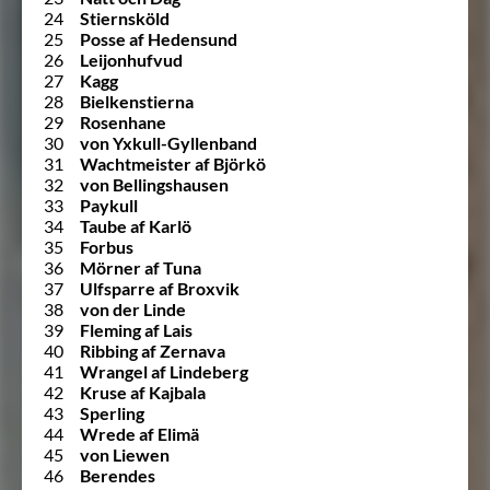
24
Stiernsköld
25
Posse af Hedensund
26
Leijonhufvud
27
Kagg
28
Bielkenstierna
29
Rosenhane
30
von Yxkull-Gyllenband
31
Wachtmeister af Björkö
32
von Bellingshausen
33
Paykull
34
Taube af Karlö
35
Forbus
36
Mörner af Tuna
37
Ulfsparre af Broxvik
38
von der Linde
39
Fleming af Lais
40
Ribbing af Zernava
41
Wrangel af Lindeberg
42
Kruse af Kajbala
43
Sperling
44
Wrede af Elimä
45
von Liewen
46
Berendes