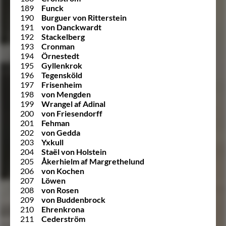
189
Funck
190
Burguer von Ritterstein
191
von Danckwardt
192
Stackelberg
193
Cronman
194
Örnestedt
195
Gyllenkrok
196
Tegensköld
197
Frisenheim
198
von Mengden
199
Wrangel af Adinal
200
von Friesendorff
201
Fehman
202
von Gedda
203
Yxkull
204
Staël von Holstein
205
Åkerhielm af Margrethelund
206
von Kochen
207
Löwen
208
von Rosen
209
von Buddenbrock
210
Ehrenkrona
211
Cederström