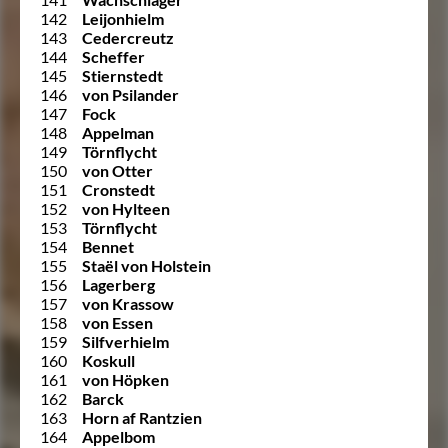
142
Leijonhielm
143
Cedercreutz
144
Scheffer
145
Stiernstedt
146
von Psilander
147
Fock
148
Appelman
149
Törnflycht
150
von Otter
151
Cronstedt
152
von Hylteen
153
Törnflycht
154
Bennet
155
Staël von Holstein
156
Lagerberg
157
von Krassow
158
von Essen
159
Silfverhielm
160
Koskull
161
von Höpken
162
Barck
163
Horn af Rantzien
164
Appelbom