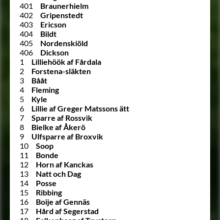
401
Braunerhielm
402
Gripenstedt
403
Ericson
404
Bildt
405
Nordenskiöld
406
Dickson
1
Lilliehöök af Fårdala
2
Forstena-släkten
3
Bååt
4
Fleming
5
Kyle
6
Lillie af Greger Matssons ätt
7
Sparre af Rossvik
8
Bielke af Åkerö
9
Ulfsparre af Broxvik
10
Soop
11
Bonde
12
Horn af Kanckas
13
Natt och Dag
14
Posse
15
Ribbing
16
Boije af Gennäs
17
Hård af Segerstad