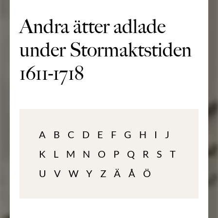
Andra ätter adlade
under Stormaktstiden
1611-1718
A
B
C
D
E
F
G
H
I
J
K
L
M
N
O
P
Q
R
S
T
U
V
W
Y
Z
Ä
Å
Ö