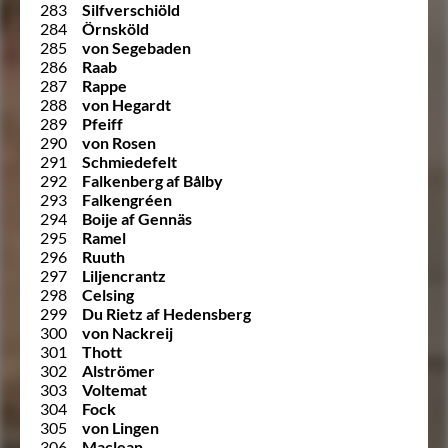
283
Silfverschiöld
284
Örnsköld
285
von Segebaden
286
Raab
287
Rappe
288
von Hegardt
289
Pfeiff
290
von Rosen
291
Schmiedefelt
292
Falkenberg af Bålby
293
Falkengréen
294
Boije af Gennäs
295
Ramel
296
Ruuth
297
Liljencrantz
298
Celsing
299
Du Rietz af Hedensberg
300
von Nackreij
301
Thott
302
Alströmer
303
Voltemat
304
Fock
305
von Lingen
306
Maclean