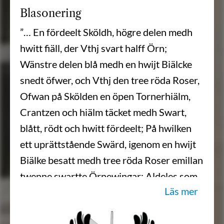
Blasonering
”… En fördeelt Sköldh, högre delen medh
hwitt fiäll, der Vthj svart halff Örn;
Wänstre delen blå medh en hwijt Biälcke
snedt öfwer, och Vthj den tree röda Roser,
Ofwan på Skölden en öpen Tornerhiälm,
Crantzen och hiälm täcket medh Swart,
blått, rödt och hwitt fördeelt; På hwilken
ett uprättstående Swärd, igenom en hwijt
Biälke besatt medh tree röda Roser emillan
twenne swartte Örnewingar; Aldeles som
Läs mer
sielfwe Wapnet medh sine egäntlige färgor
här mitt opå repraesenterar.”