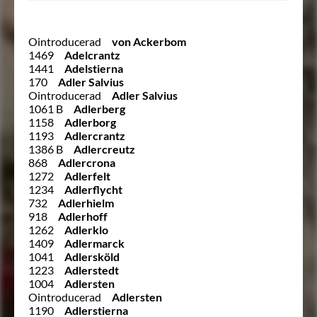
Ointroducerad
von Ackerbom
1469
Adelcrantz
1441
Adelstierna
170
Adler Salvius
Ointroducerad
Adler Salvius
1061 B
Adlerberg
1158
Adlerborg
1193
Adlercrantz
1386 B
Adlercreutz
868
Adlercrona
1272
Adlerfelt
1234
Adlerflycht
732
Adlerhielm
918
Adlerhoff
1262
Adlerklo
1409
Adlermarck
1041
Adlersköld
1223
Adlerstedt
1004
Adlersten
Ointroducerad
Adlersten
1190
Adlerstierna