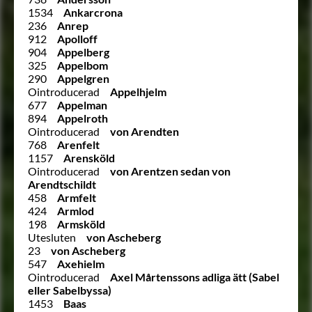
1534
Ankarcrona
236
Anrep
912
Apolloff
904
Appelberg
325
Appelbom
290
Appelgren
Ointroducerad
Appelhjelm
677
Appelman
894
Appelroth
Ointroducerad
von Arendten
768
Arenfelt
1157
Arensköld
Ointroducerad
von Arentzen sedan von
Arendtschildt
458
Armfelt
424
Armlod
198
Armsköld
Utesluten
von Ascheberg
23
von Ascheberg
547
Axehielm
Ointroducerad
Axel Mårtenssons adliga ätt (Sabel
eller Sabelbyssa)
1453
Baas