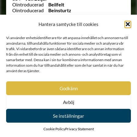
Ointroducerad
Beilfelt
Ointroducerad
Beinsturtz
782
Belfrage
32
von Bellingshausen
Hantera samtycke till cookies
Ointroducerad
von Benckendorf
831
Bennet
Vi använder enhetsidentifierare för att anpassa innehållet och annonserna till
1235
von Berchner
användarna, tillhandahålla funktioner för sociala medier och analysera vår
1203
von Berco
trafik. Vi vidarebefordrar även sådana identifierare och annan information
2345
Berencreutz
från din enhet till de sociala medier och annons- och analysföretag som vi
46
Berendes
samarbetar med. Dessa kan i sin tur kombinera informationen med annan
298
Bergenfelt
information som du har tillhandahållit eller som de har samlat in när du har
509
Bergengren
använt deras tjänster.
1298
Bergengren
794
Bergenhielm
103
Bergenhielm
Godkänn
1520
Bergenstierna
Ointroducerad
Bergenstjerna
Avböj
922
Berghman
477
Bergsköld
Ointroducerad
Bergstedt
Se inställningar
568
Berling
Ointroducerad
von Bernds
Cookie Policy
Privacy Statement
Ointroducerad
von Besser