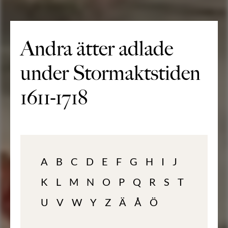
Andra ätter adlade
under Stormaktstiden
1611-1718
A
B
C
D
E
F
G
H
I
J
K
L
M
N
O
P
Q
R
S
T
U
V
W
Y
Z
Ä
Å
Ö