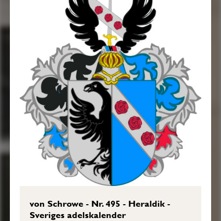
Sköldebrevet i original, FRH.
Transkription: Karin Borgkvist Ljung,
2017-03-01.
Sköldebrevsavskrifter, RHA, Stf 07:051.
Transkription: Göran Mörner, 2019-09-
21.
von Schrowe - Nr. 495 - Heraldik -
Sveriges adelskalender