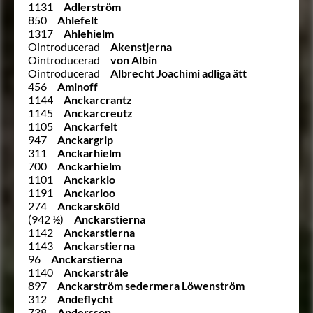
1131
Adlerström
850
Ahlefelt
1317
Ahlehielm
Ointroducerad
Akenstjerna
Ointroducerad
von Albin
Ointroducerad
Albrecht Joachimi adliga ätt
456
Aminoff
1144
Anckarcrantz
1145
Anckarcreutz
1105
Anckarfelt
947
Anckargrip
311
Anckarhielm
700
Anckarhielm
1101
Anckarklo
1191
Anckarloo
274
Anckarsköld
(942 ½)
Anckarstierna
1142
Anckarstierna
1143
Anckarstierna
96
Anckarstierna
1140
Anckarstråle
897
Anckarström sedermera Löwenström
312
Andeflycht
738
Andersson