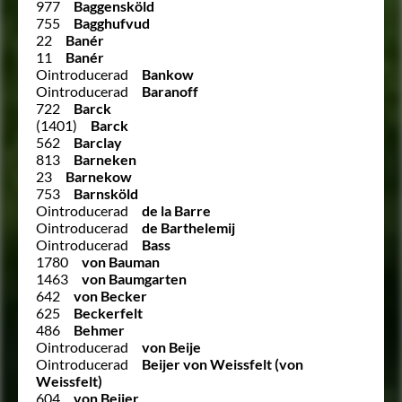
977
Baggensköld
755
Bagghufvud
22
Banér
11
Banér
Ointroducerad
Bankow
Ointroducerad
Baranoff
722
Barck
(1401)
Barck
562
Barclay
813
Barneken
23
Barnekow
753
Barnsköld
Ointroducerad
de la Barre
Ointroducerad
de Barthelemij
Ointroducerad
Bass
1780
von Bauman
1463
von Baumgarten
642
von Becker
625
Beckerfelt
486
Behmer
Ointroducerad
von Beije
Ointroducerad
Beijer von Weissfelt (von
Weissfelt)
604
von Beijer