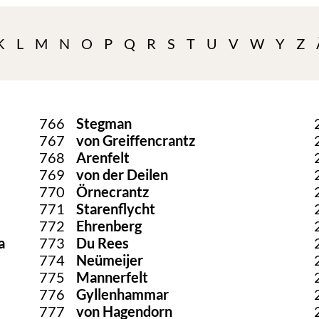
K
L
M
N
O
P
Q
R
S
T
U
V
W
Y
Z
766
Stegman
767
von Greiffencrantz
768
Arenfelt
769
von der Deilen
770
Örnecrantz
771
Starenflycht
772
Ehrenberg
a
773
Du Rees
774
Neümeijer
775
Mannerfelt
776
Gyllenhammar
777
von Hagendorn