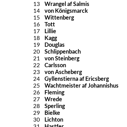
13
Wrangel af Salmis
14
von Königsmarck
15
Wittenberg
16
Tott
17
Lillie
18
Kagg
19
Douglas
20
Schlippenbach
21
von Steinberg
22
Carlsson
23
von Ascheberg
24
Gyllenstierna af Ericsberg
25
Wachtmeister af Johannishus
26
Fleming
27
Wrede
28
Sperling
29
Bielke
30
Lichton
31
Hastfer