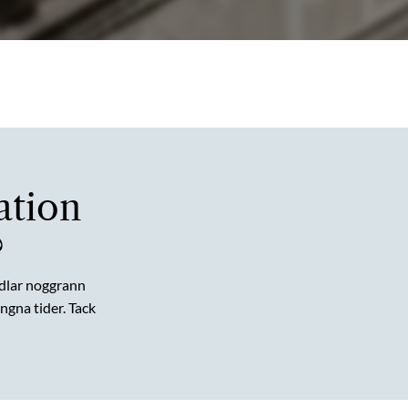
ation
?
dlar noggrann
gna tider. Tack