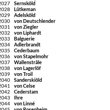
2027
Sernsköld
2028
Lütkeman
2029
Adelsköld
2030
von Deutschlender
2031
von Ziegler
2032
von Liphardt
2033
Balguerie
2034
Adlerbrandt
2035
Cederbaum
2036
von Stapelmohr
2037
Wallenstråle
2038
von Lagerlöf
2039
von Troil
2040
Sanderskiöld
2041
von Celse
2042
Cederstam
2043
Ihre
2044
von Linné
2045
von Rosenheim