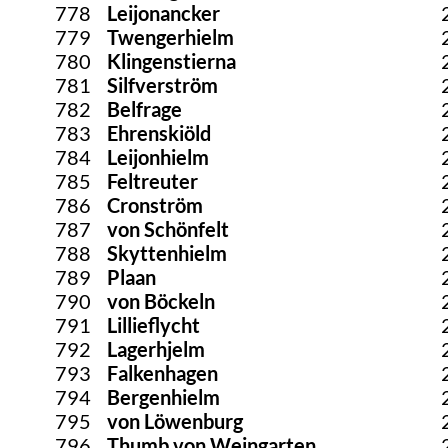
778
Leijonancker
779
Twengerhielm
780
Klingenstierna
781
Silfverström
782
Belfrage
783
Ehrenskiöld
784
Leijonhielm
785
Feltreuter
786
Cronström
787
von Schönfelt
788
Skyttenhielm
789
Plaan
790
von Böckeln
791
Lillieflycht
792
Lagerhjelm
793
Falkenhagen
794
Bergenhielm
795
von Löwenburg
796
Thumb von Weingarten