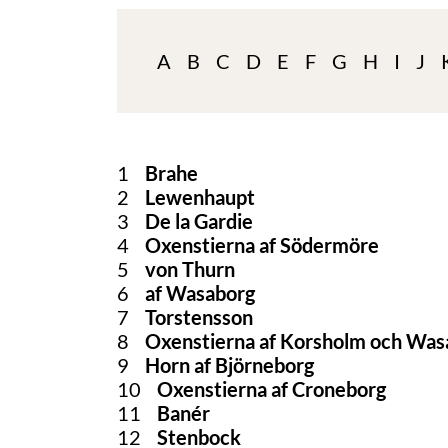
A
B
C
D
E
F
G
H
I
J
1
Brahe
2
Lewenhaupt
3
De la Gardie
4
Oxenstierna af Södermöre
5
von Thurn
6
af Wasaborg
7
Torstensson
8
Oxenstierna af Korsholm och Was
9
Horn af Björneborg
10
Oxenstierna af Croneborg
11
Banér
12
Stenbock