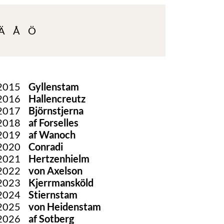
Ä
Å
Ö
2015
Gyllenstam
2016
Hallencreutz
2017
Björnstjerna
2018
af Forselles
2019
af Wanoch
2020
Conradi
2021
Hertzenhielm
2022
von Axelson
2023
Kjerrmansköld
2024
Stiernstam
2025
von Heidenstam
2026
af Sotberg