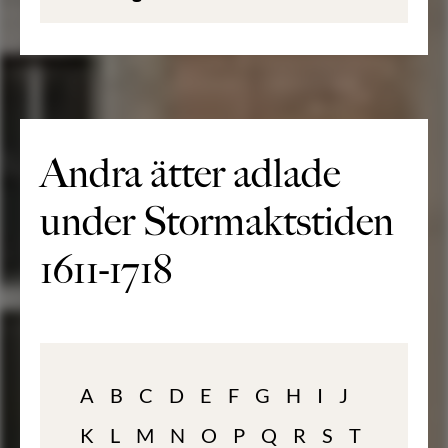
Andra ätter adlade
under Stormaktstiden
1611-1718
A
B
C
D
E
F
G
H
I
J
K
L
M
N
O
P
Q
R
S
T