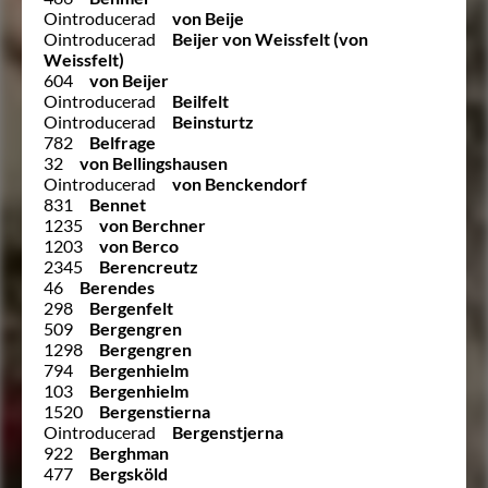
Ointroducerad
von Beije
Ointroducerad
Beijer von Weissfelt (von
Weissfelt)
604
von Beijer
Ointroducerad
Beilfelt
Ointroducerad
Beinsturtz
782
Belfrage
32
von Bellingshausen
Ointroducerad
von Benckendorf
831
Bennet
1235
von Berchner
1203
von Berco
2345
Berencreutz
46
Berendes
298
Bergenfelt
509
Bergengren
1298
Bergengren
794
Bergenhielm
103
Bergenhielm
1520
Bergenstierna
Ointroducerad
Bergenstjerna
922
Berghman
477
Bergsköld