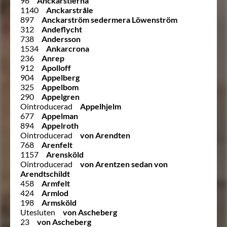
96
Anckarstierna
1140
Anckarstråle
897
Anckarström sedermera Löwenström
312
Andeflycht
738
Andersson
1534
Ankarcrona
236
Anrep
912
Apolloff
904
Appelberg
325
Appelbom
290
Appelgren
Ointroducerad
Appelhjelm
677
Appelman
894
Appelroth
Ointroducerad
von Arendten
768
Arenfelt
1157
Arensköld
Ointroducerad
von Arentzen sedan von
Arendtschildt
458
Armfelt
424
Armlod
198
Armsköld
Utesluten
von Ascheberg
23
von Ascheberg