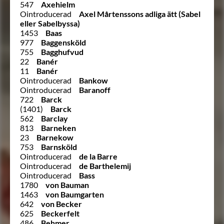
547
Axehielm
Ointroducerad
Axel Mårtenssons adliga ätt (Sabel
eller Sabelbyssa)
1453
Baas
977
Baggensköld
755
Bagghufvud
22
Banér
11
Banér
Ointroducerad
Bankow
Ointroducerad
Baranoff
722
Barck
(1401)
Barck
562
Barclay
813
Barneken
23
Barnekow
753
Barnsköld
Ointroducerad
de la Barre
Ointroducerad
de Barthelemij
Ointroducerad
Bass
1780
von Bauman
1463
von Baumgarten
642
von Becker
625
Beckerfelt
486
Behmer