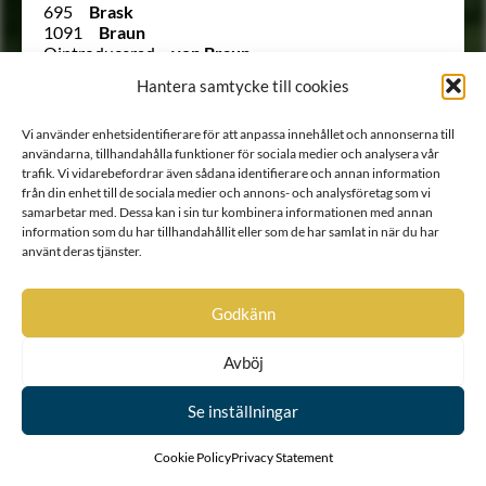
695
Brask
1091
Braun
Ointroducerad
von Braun
2347
von Braun
Hantera samtycke till cookies
1490
Brauner
1292
von Braunjohan
Ointroducerad
van Brederode
Vi använder enhetsidentifierare för att anpassa innehållet och annonserna till
användarna, tillhandahålla funktioner för sociala medier och analysera vår
1165
Brehmer
trafik. Vi vidarebefordrar även sådana identifierare och annan information
1837
von Brehmer
från din enhet till de sociala medier och annons- och analysföretag som vi
1308
Brehmsköld
samarbetar med. Dessa kan i sin tur kombinera informationen med annan
484
Breitholtz
information som du har tillhandahållit eller som de har samlat in när du har
Ointroducerad
Breitholtz
använt deras tjänster.
762
Brenner
1464
Brenner
520
Brennerfelt
Godkänn
Ointroducerad
Brethaupt
Ointroducerad
von Brevern
883
von Brobergen
Avböj
587
Broman
1166
Broman
Se inställningar
1322
Broméen
1367
Brommenstedt
Cookie Policy
Privacy Statement
745
Bruce
Ointroducerad
Brummer