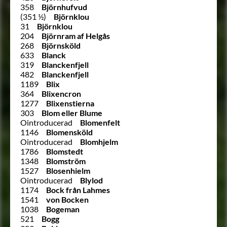
358
Björnhufvud
(351 ½)
Björnklou
31
Björnklou
204
Björnram af Helgås
268
Björnsköld
633
Blanck
319
Blanckenfjell
482
Blanckenfjell
1189
Blix
364
Blixencron
1277
Blixenstierna
303
Blom eller Blume
Ointroducerad
Blomenfelt
1146
Blomensköld
Ointroducerad
Blomhjelm
1786
Blomstedt
1348
Blomström
1527
Blosenhielm
Ointroducerad
Blylod
1174
Bock från Lahmes
1541
von Bocken
1038
Bogeman
521
Bogg