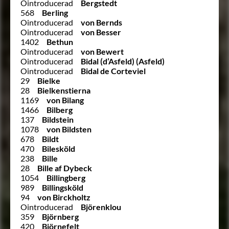
Ointroducerad
Bergstedt
568
Berling
Ointroducerad
von Bernds
Ointroducerad
von Besser
1402
Bethun
Ointroducerad
von Bewert
Ointroducerad
Bidal (d’Asfeld) (Asfeld)
Ointroducerad
Bidal de Corteviel
29
Bielke
28
Bielkenstierna
1169
von Bilang
1466
Bilberg
137
Bildstein
1078
von Bildsten
678
Bildt
470
Bilesköld
238
Bille
28
Bille af Dybeck
1054
Billingberg
989
Billingsköld
94
von Birckholtz
Ointroducerad
Björenklou
359
Björnberg
420
Björnefelt