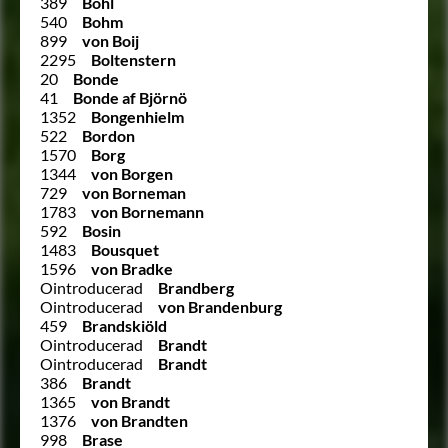
389
Bohl
540
Bohm
899
von Boij
2295
Boltenstern
20
Bonde
41
Bonde af Björnö
1352
Bongenhielm
522
Bordon
1570
Borg
1344
von Borgen
729
von Borneman
1783
von Bornemann
592
Bosin
1483
Bousquet
1596
von Bradke
Ointroducerad
Brandberg
Ointroducerad
von Brandenburg
459
Brandskiöld
Ointroducerad
Brandt
Ointroducerad
Brandt
386
Brandt
1365
von Brandt
1376
von Brandten
998
Brase