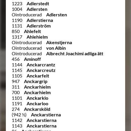
1223
Adlerstedt
1004
Adlersten
Ointroducerad
Adlersten
1190
Adlerstierna
1131
Adlerström
850
Ahlefelt
1317
Ahlehielm
Ointroducerad
Akenstjerna
Ointroducerad
von Albin
Ointroducerad
Albrecht Joachimi adliga ätt
456
Aminoff
1144
Anckarcrantz
1145
Anckarcreutz
1105
Anckarfelt
947
Anckargrip
311
Anckarhielm
700
Anckarhielm
1101
Anckarklo
1191
Anckarloo
274
Anckarsköld
(942 ½)
Anckarstierna
1142
Anckarstierna
1143
Anckarstierna