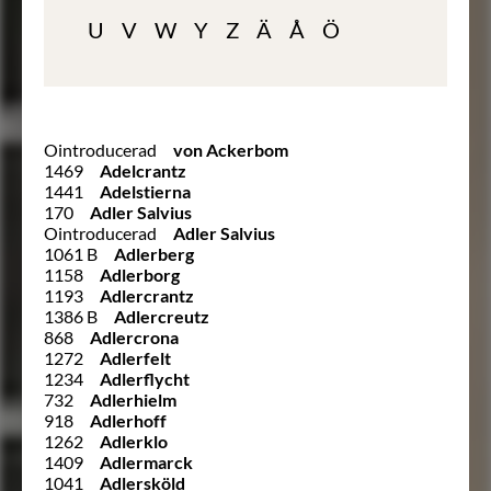
U
V
W
Y
Z
Ä
Å
Ö
Ointroducerad
von Ackerbom
1469
Adelcrantz
1441
Adelstierna
170
Adler Salvius
Ointroducerad
Adler Salvius
1061 B
Adlerberg
1158
Adlerborg
1193
Adlercrantz
1386 B
Adlercreutz
868
Adlercrona
1272
Adlerfelt
1234
Adlerflycht
732
Adlerhielm
918
Adlerhoff
1262
Adlerklo
1409
Adlermarck
1041
Adlersköld