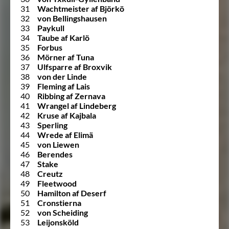
31
Wachtmeister af Björkö
32
von Bellingshausen
33
Paykull
34
Taube af Karlö
35
Forbus
36
Mörner af Tuna
37
Ulfsparre af Broxvik
38
von der Linde
39
Fleming af Lais
40
Ribbing af Zernava
41
Wrangel af Lindeberg
42
Kruse af Kajbala
43
Sperling
44
Wrede af Elimä
45
von Liewen
46
Berendes
47
Stake
48
Creutz
49
Fleetwood
50
Hamilton af Deserf
51
Cronstierna
52
von Scheiding
53
Leijonsköld