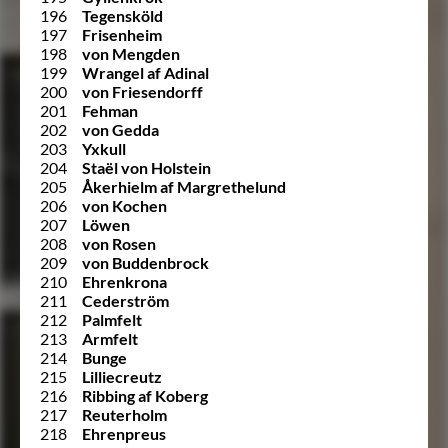
196
Tegensköld
197
Frisenheim
198
von Mengden
199
Wrangel af Adinal
200
von Friesendorff
201
Fehman
202
von Gedda
203
Yxkull
204
Staël von Holstein
205
Åkerhielm af Margrethelund
206
von Kochen
207
Löwen
208
von Rosen
209
von Buddenbrock
210
Ehrenkrona
211
Cederström
212
Palmfelt
213
Armfelt
214
Bunge
215
Lilliecreutz
216
Ribbing af Koberg
217
Reuterholm
218
Ehrenpreus