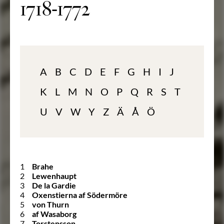
1718-1772
A
B
C
D
E
F
G
H
I
J
K
L
M
N
O
P
Q
R
S
T
U
V
W
Y
Z
Ä
Å
Ö
1
Brahe
2
Lewenhaupt
3
De la Gardie
4
Oxenstierna af Södermöre
5
von Thurn
6
af Wasaborg
7
Torstensson