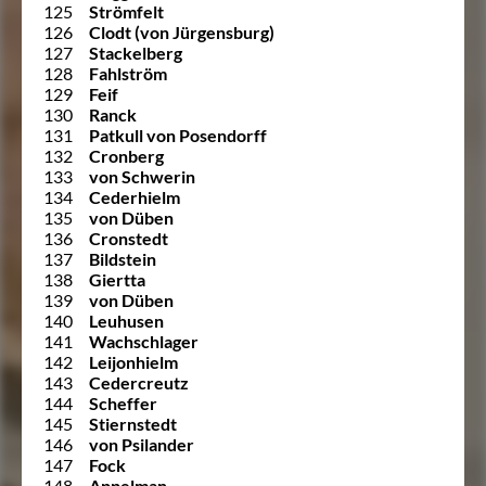
125
Strömfelt
126
Clodt (von Jürgensburg)
127
Stackelberg
128
Fahlström
129
Feif
130
Ranck
131
Patkull von Posendorff
132
Cronberg
133
von Schwerin
134
Cederhielm
135
von Düben
136
Cronstedt
137
Bildstein
138
Giertta
139
von Düben
140
Leuhusen
141
Wachschlager
142
Leijonhielm
143
Cedercreutz
144
Scheffer
145
Stiernstedt
146
von Psilander
147
Fock
148
Appelman