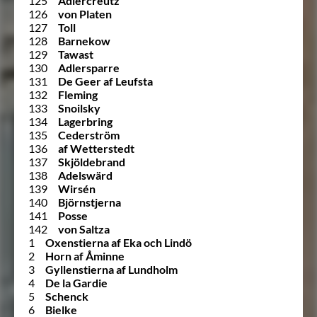
125
Adlercreutz
126
von Platen
127
Toll
128
Barnekow
129
Tawast
130
Adlersparre
131
De Geer af Leufsta
132
Fleming
133
Snoilsky
134
Lagerbring
135
Cederström
136
af Wetterstedt
137
Skjöldebrand
138
Adelswärd
139
Wirsén
140
Björnstjerna
141
Posse
142
von Saltza
1
Oxenstierna af Eka och Lindö
2
Horn af Åminne
3
Gyllenstierna af Lundholm
4
De la Gardie
5
Schenck
6
Bielke