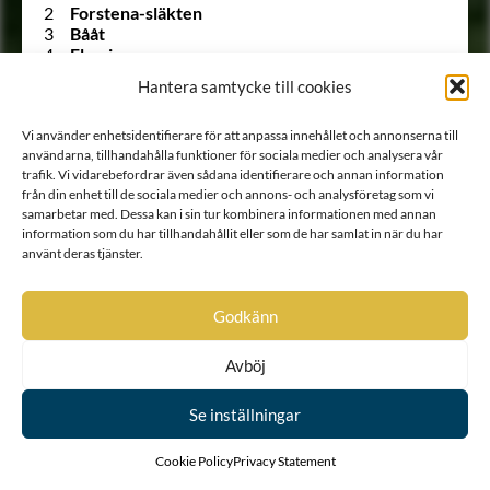
2
Forstena-släkten
3
Bååt
4
Fleming
5
Kyle
Hantera samtycke till cookies
6
Lillie af Greger Matssons ätt
7
Sparre af Rossvik
Vi använder enhetsidentifierare för att anpassa innehållet och annonserna till
8
Bielke af Åkerö
användarna, tillhandahålla funktioner för sociala medier och analysera vår
9
Ulfsparre af Broxvik
trafik. Vi vidarebefordrar även sådana identifierare och annan information
10
Soop
från din enhet till de sociala medier och annons- och analysföretag som vi
11
Bonde
samarbetar med. Dessa kan i sin tur kombinera informationen med annan
12
Horn af Kanckas
information som du har tillhandahållit eller som de har samlat in när du har
13
Natt och Dag
använt deras tjänster.
14
Posse
15
Ribbing
16
Boije af Gennäs
Godkänn
17
Hård af Segerstad
18
Falkenberg af Trystorp
Avböj
19
Ulfeldt
20
Holck
21
Krabbe af Krageholm
Se inställningar
22
Urne
23
Barnekow
Cookie Policy
Privacy Statement
24
Ramel