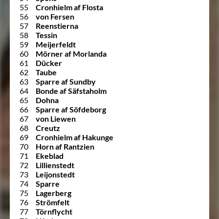
55
Cronhielm af Flosta
56
von Fersen
57
Reenstierna
58
Tessin
59
Meijerfeldt
60
Mörner af Morlanda
61
Dücker
62
Taube
63
Sparre af Sundby
64
Bonde af Säfstaholm
65
Dohna
66
Sparre af Söfdeborg
67
von Liewen
68
Creutz
69
Cronhielm af Hakunge
70
Horn af Rantzien
71
Ekeblad
72
Lillienstedt
73
Leijonstedt
74
Sparre
75
Lagerberg
76
Strömfelt
77
Törnflycht