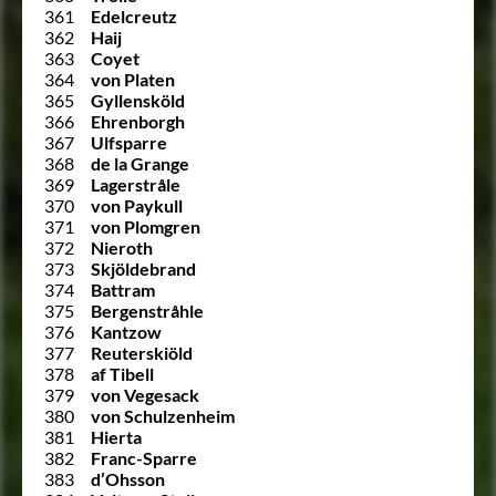
361
Edelcreutz
362
Haij
363
Coyet
364
von Platen
365
Gyllensköld
366
Ehrenborgh
367
Ulfsparre
368
de la Grange
369
Lagerstråle
370
von Paykull
371
von Plomgren
372
Nieroth
373
Skjöldebrand
374
Battram
375
Bergenstråhle
376
Kantzow
377
Reuterskiöld
378
af Tibell
379
von Vegesack
380
von Schulzenheim
381
Hierta
382
Franc-Sparre
383
d’Ohsson