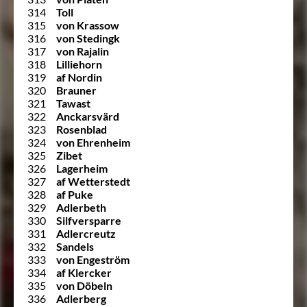
314
Toll
315
von Krassow
316
von Stedingk
317
von Rajalin
318
Lilliehorn
319
af Nordin
320
Brauner
321
Tawast
322
Anckarsvärd
323
Rosenblad
324
von Ehrenheim
325
Zibet
326
Lagerheim
327
af Wetterstedt
328
af Puke
329
Adlerbeth
330
Silfversparre
331
Adlercreutz
332
Sandels
333
von Engeström
334
af Klercker
335
von Döbeln
336
Adlerberg