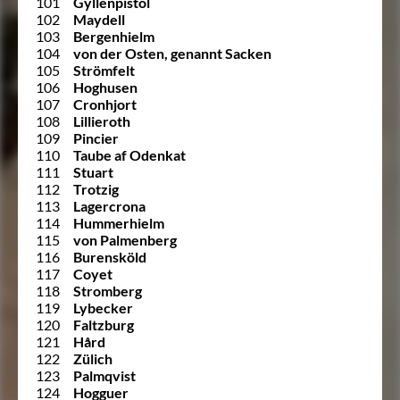
101
Gyllenpistol
102
Maydell
103
Bergenhielm
104
von der Osten, genannt Sacken
105
Strömfelt
106
Hoghusen
107
Cronhjort
108
Lillieroth
109
Pincier
110
Taube af Odenkat
111
Stuart
112
Trotzig
113
Lagercrona
114
Hummerhielm
115
von Palmenberg
116
Burensköld
117
Coyet
118
Stromberg
119
Lybecker
120
Faltzburg
121
Hård
122
Zülich
123
Palmqvist
124
Hogguer