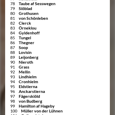
78
Taube af Sesswegen
79
Siöblad
80
Grothusen
81
von Schönleben
82
Clerck
83
Örneklou
84
Gyldenhoff
85
Tungel
86
Thegner
87
Soop
88
Lovisin
89
Leijonberg
90
Nieroth
91
Grass
92
Mellin
93
Lindhielm
94
Cronhielm
95
Eldstierna
96
Anckarstierna
97
Fägerskiöld
98
von Budberg
99
Hamilton af Hageby
100
Müller von der Lühnen