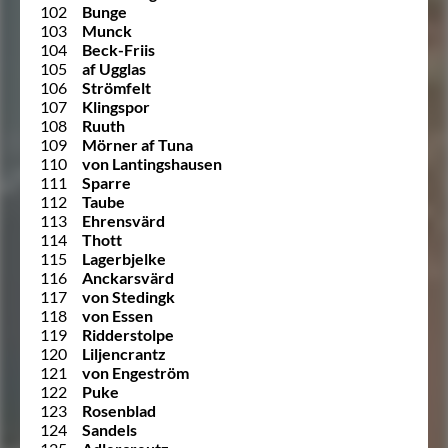
102
Bunge
103
Munck
104
Beck-Friis
105
af Ugglas
106
Strömfelt
107
Klingspor
108
Ruuth
109
Mörner af Tuna
110
von Lantingshausen
111
Sparre
112
Taube
113
Ehrensvärd
114
Thott
115
Lagerbjelke
116
Anckarsvärd
117
von Stedingk
118
von Essen
119
Ridderstolpe
120
Liljencrantz
121
von Engeström
122
Puke
123
Rosenblad
124
Sandels