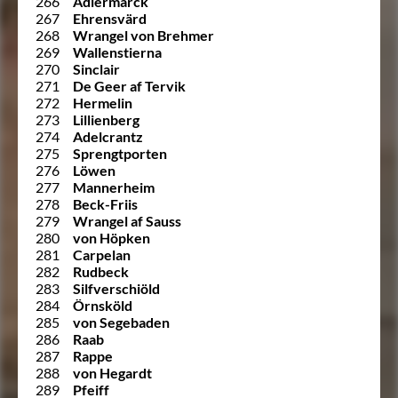
266
Adlermarck
267
Ehrensvärd
268
Wrangel von Brehmer
269
Wallenstierna
270
Sinclair
271
De Geer af Tervik
272
Hermelin
273
Lillienberg
274
Adelcrantz
275
Sprengtporten
276
Löwen
277
Mannerheim
278
Beck-Friis
279
Wrangel af Sauss
280
von Höpken
281
Carpelan
282
Rudbeck
283
Silfverschiöld
284
Örnsköld
285
von Segebaden
286
Raab
287
Rappe
288
von Hegardt
289
Pfeiff