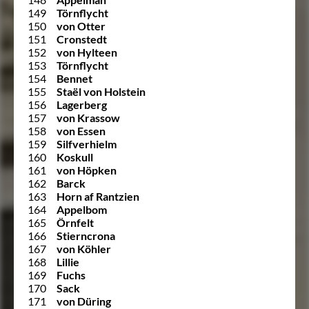
149
Törnflycht
150
von Otter
151
Cronstedt
152
von Hylteen
153
Törnflycht
154
Bennet
155
Staël von Holstein
156
Lagerberg
157
von Krassow
158
von Essen
159
Silfverhielm
160
Koskull
161
von Höpken
162
Barck
163
Horn af Rantzien
164
Appelbom
165
Örnfelt
166
Stierncrona
167
von Köhler
168
Lillie
169
Fuchs
170
Sack
171
von Düring