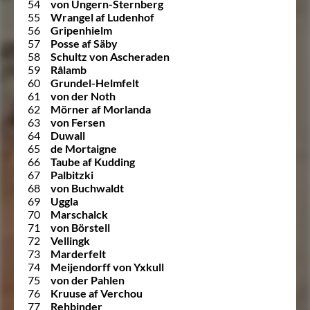
54
von Ungern-Sternberg
55
Wrangel af Ludenhof
56
Gripenhielm
57
Posse af Säby
58
Schultz von Ascheraden
59
Rålamb
60
Grundel-Helmfelt
61
von der Noth
62
Mörner af Morlanda
63
von Fersen
64
Duwall
65
de Mortaigne
66
Taube af Kudding
67
Palbitzki
68
von Buchwaldt
69
Uggla
70
Marschalck
71
von Börstell
72
Vellingk
73
Marderfelt
74
Meijendorff von Yxkull
75
von der Pahlen
76
Kruuse af Verchou
77
Rehbinder