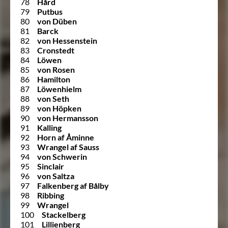
78
Hård
79
Putbus
80
von Düben
81
Barck
82
von Hessenstein
83
Cronstedt
84
Löwen
85
von Rosen
86
Hamilton
87
Löwenhielm
88
von Seth
89
von Höpken
90
von Hermansson
91
Kalling
92
Horn af Åminne
93
Wrangel af Sauss
94
von Schwerin
95
Sinclair
96
von Saltza
97
Falkenberg af Bålby
98
Ribbing
99
Wrangel
100
Stackelberg
101
Lillienberg