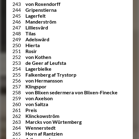
243
von Roxendorff
244
Gripenstierna
245
Lagerfelt
246
Manderström
247
Lilliesvärd
248
Tilas
249
Adelswärd
250
Hierta
251
Rosir
252
von Kothen
253
de Geer af Leufsta
254
Lagerbielke
255
Falkenberg af Trystorp
256
von Hermansson
257
Klingspor
258
von Blixen sedermera von Blixen-Finecke
259
von Axelson
260
von Saltza
261
Preis
262
Klinckowström
263
Marcks von Würtemberg
264
Wennerstedt
265
Horn af Rantzien