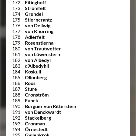
172
Fitinghoff
173
Strömfelt
174
Grundel
175
Stierncrantz
176
von Dellwig
177
von Knorring
178
Adlerfelt
179
Rosenstierna
180
von Trautwetter
181
von Löwenstern
182
von Albedyl
183
d’Albedyhll
184
Koskull
185
Ollonberg
186
Roos
187
Sture
188
Cronström
189
Funck
190
Burguer von Ritterstein
191
von Danckwardt
192
Stackelberg
193
Cronman
194
Örnestedt
195
Gyllenkrok