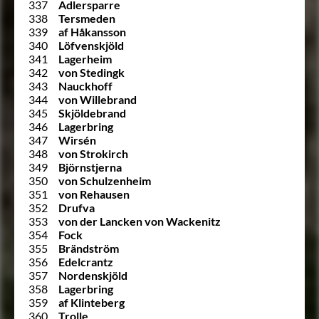
337
Adlersparre
338
Tersmeden
339
af Håkansson
340
Löfvenskjöld
341
Lagerheim
342
von Stedingk
343
Nauckhoff
344
von Willebrand
345
Skjöldebrand
346
Lagerbring
347
Wirsén
348
von Strokirch
349
Björnstjerna
350
von Schulzenheim
351
von Rehausen
352
Drufva
353
von der Lancken von Wackenitz
354
Fock
355
Brändström
356
Edelcrantz
357
Nordenskjöld
358
Lagerbring
359
af Klinteberg
360
Trolle