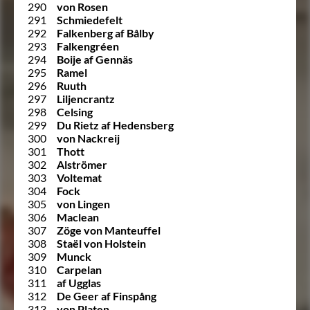
290
von Rosen
291
Schmiedefelt
292
Falkenberg af Bålby
293
Falkengréen
294
Boije af Gennäs
295
Ramel
296
Ruuth
297
Liljencrantz
298
Celsing
299
Du Rietz af Hedensberg
300
von Nackreij
301
Thott
302
Alströmer
303
Voltemat
304
Fock
305
von Lingen
306
Maclean
307
Zöge von Manteuffel
308
Staël von Holstein
309
Munck
310
Carpelan
311
af Ugglas
312
De Geer af Finspång
313
von Platen