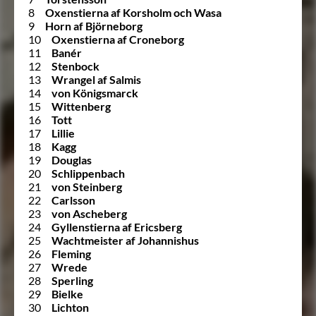
8
Oxenstierna af Korsholm och Wasa
9
Horn af Björneborg
10
Oxenstierna af Croneborg
11
Banér
12
Stenbock
13
Wrangel af Salmis
14
von Königsmarck
15
Wittenberg
16
Tott
17
Lillie
18
Kagg
19
Douglas
20
Schlippenbach
21
von Steinberg
22
Carlsson
23
von Ascheberg
24
Gyllenstierna af Ericsberg
25
Wachtmeister af Johannishus
26
Fleming
27
Wrede
28
Sperling
29
Bielke
30
Lichton