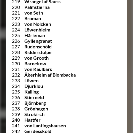
219
Wrangel af Sauss
220
Palmstierna
221
von Seth
222
Broman
223
von Nolcken
224
Löwenhielm
225
Hårleman
226
Gyllengranat
227
Rudenschöld
228
Ridderstolpe
229
von Grooth
230
Barnekow
231
von Kaulbars
232
Åkerhielm af Blombacka
233
Löwen
234
Djurklou
235
Kalling
236
Stierneld
237
Björnberg
238
Grönhagen
239
Strokirch
240
Hastfer
241
von Lantingshausen
242
Gerdessköld