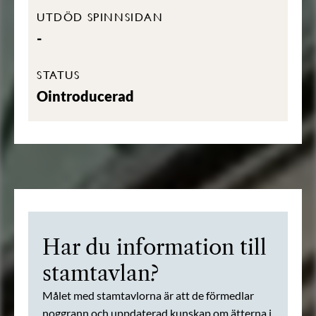
UTDÖD SPINNSIDAN
-
STATUS
Ointroducerad
Har du information till
stamtavlan?
Målet med stamtavlorna är att de förmedlar
noggrann och uppdaterad kunskap om ätterna i