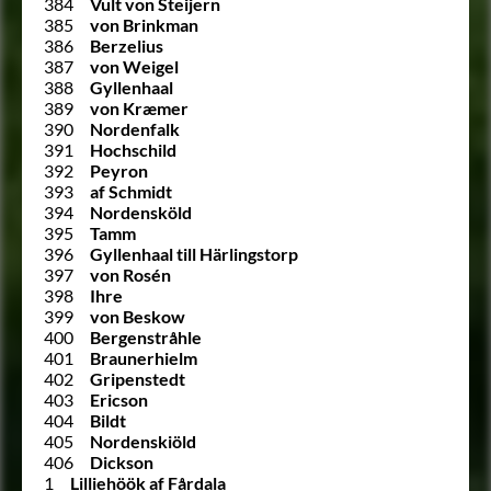
384
Vult von Steijern
385
von Brinkman
386
Berzelius
387
von Weigel
388
Gyllenhaal
389
von Kræmer
390
Nordenfalk
391
Hochschild
392
Peyron
393
af Schmidt
394
Nordensköld
395
Tamm
396
Gyllenhaal till Härlingstorp
397
von Rosén
398
Ihre
399
von Beskow
400
Bergenstråhle
401
Braunerhielm
402
Gripenstedt
403
Ericson
404
Bildt
405
Nordenskiöld
406
Dickson
1
Lilliehöök af Fårdala