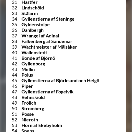
31
Hastfer
32
Lindschöld
33
Stålarm
34
Gyllenstierna af Steninge
35
Gyldenstolpe
36
Dahlbergh
37
Wrangel af Adinal
38
Falkenberg af Sandemar
39
Wachtmeister af Mälsåker
40
Wallenstedt
41
Bonde af Björnö
42
Gyllenborg
43
Mellin
44
Polus
45
Gyllenstierna af Björksund och Helgö
46
Piper
47
Gyllenstierna af Fogelvik
48
Rehnskiöld
49
Frölich
50
Stromberg
51
Posse
52
Nieroth
53
Horn af Ekebyholm
54
Spens