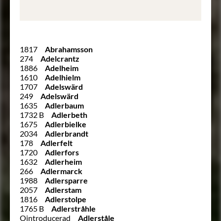
1817
Abrahamsson
274
Adelcrantz
1886
Adelheim
1610
Adelhielm
1707
Adelswärd
249
Adelswärd
1635
Adlerbaum
1732 B
Adlerbeth
1675
Adlerbielke
2034
Adlerbrandt
178
Adlerfelt
1720
Adlerfors
1632
Adlerheim
266
Adlermarck
1988
Adlersparre
2057
Adlerstam
1816
Adlerstolpe
1765 B
Adlerstråhle
Ointroducerad
Adlerståle