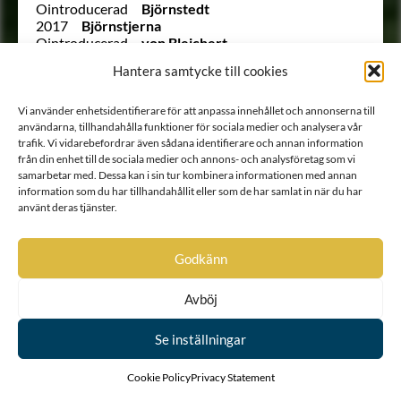
Ointroducerad
Björnstedt
2017
Björnstjerna
Ointroducerad
von Bleichert
1894
von Blessingh
Hantera samtycke till cookies
1779
von Blixen
258
von Blixen sedermera von Blixen-Finecke
1627
Blixenstråle
Vi använder enhetsidentifierare för att anpassa innehållet och annonserna till
1603
von Block
användarna, tillhandahålla funktioner för sociala medier och analysera vår
1703
Blomcreutz
trafik. Vi vidarebefordrar även sådana identifierare och annan information
från din enhet till de sociala medier och annons- och analysföretag som vi
1585
Blomfelt
samarbetar med. Dessa kan i sin tur kombinera informationen med annan
294
Boije af Gennäs
information som du har tillhandahållit eller som de har samlat in när du har
1713
von Boisman
använt deras tjänster.
64
Bonde af Säfstaholm
1581
Boneauschiöld
1647
Borgenstierna
Godkänn
2056
af Botin
1979
Brakel
1733
von Bratt
Avböj
320
Brauner
1600
Braunerhielm
Se inställningar
1677
Braunersköld
Ointroducerad
von Brehmer
Cookie Policy
Privacy Statement
222
Broman
1793
von Bromell