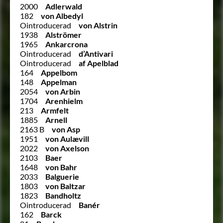
2000
Adlerwald
182
von Albedyl
Ointroducerad
von Alstrin
1938
Alströmer
1965
Ankarcrona
Ointroducerad
d’Antivari
Ointroducerad
af Apelblad
164
Appelbom
148
Appelman
2054
von Arbin
1704
Arenhielm
213
Armfelt
1885
Arnell
2163 B
von Asp
1951
von Aulævill
2022
von Axelson
2103
Baer
1648
von Bahr
2033
Balguerie
1803
von Baltzar
1823
Bandholtz
Ointroducerad
Banér
162
Barck