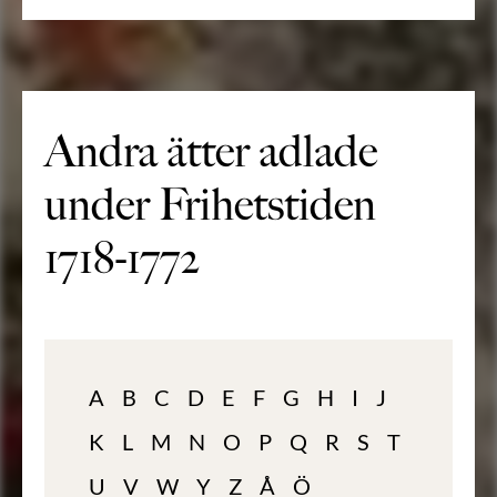
Andra ätter adlade
under Frihetstiden
1718-1772
A
B
C
D
E
F
G
H
I
J
K
L
M
N
O
P
Q
R
S
T
U
V
W
Y
Z
Å
Ö