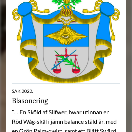
SAK 2022.
Blasonering
”… En Sköld af Silfwer, hwar utinnan en
Röd Wåg-skål i jämn balance stäld är, med
en Grön Palm-qwist, samt ett Blått Swärd,