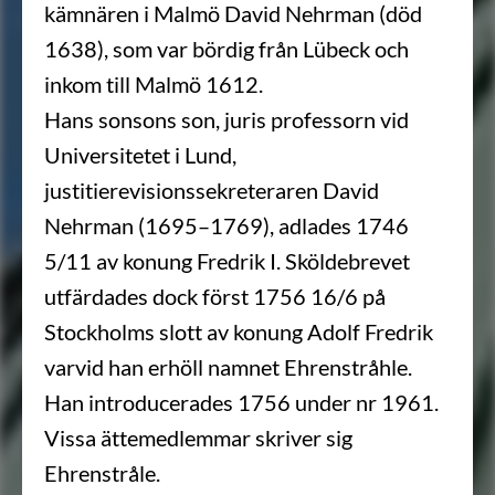
kämnären i Malmö David Nehrman (död
1638), som var bördig från Lübeck och
inkom till Malmö 1612.
Hans sonsons son, juris professorn vid
Universitetet i Lund,
justitierevisionssekreteraren David
Nehrman (1695–1769), adlades 1746
5/11 av konung Fredrik I. Sköldebrevet
utfärdades dock först 1756 16/6 på
Stockholms slott av konung Adolf Fredrik
varvid han erhöll namnet Ehrenstråhle.
Han introducerades 1756 under nr 1961.
Vissa ättemedlemmar skriver sig
Ehrenstråle.