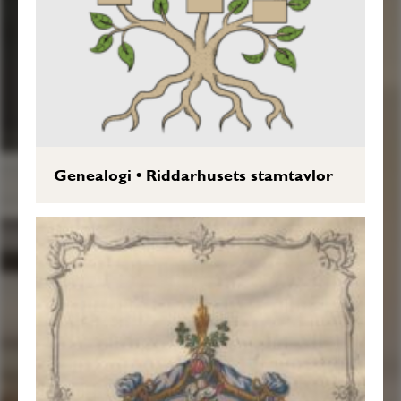
Genealogi
•
Riddarhusets stamtavlor