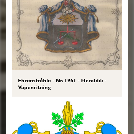
Sköldebrevet i original, RHA.
Transkription: Göran Mörner, 2017-01-
22.
Ehrenstråhle - Nr. 1961 - Heraldik -
Vapenritning