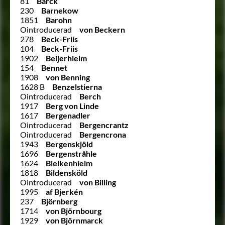
81
Barck
230
Barnekow
1851
Barohn
Ointroducerad
von Beckern
278
Beck-Friis
104
Beck-Friis
1902
Beijerhielm
154
Bennet
1908
von Benning
1628 B
Benzelstierna
Ointroducerad
Berch
1917
Berg von Linde
1617
Bergenadler
Ointroducerad
Bergencrantz
Ointroducerad
Bergencrona
1943
Bergenskjöld
1696
Bergenstråhle
1624
Bielkenhielm
1818
Bildensköld
Ointroducerad
von Billing
1995
af Bjerkén
237
Björnberg
1714
von Björnbourg
1929
von Björnmarck