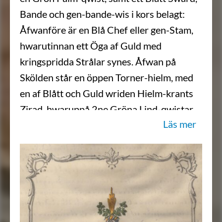
Bande och gen-bande-wis i kors belagt:
Åfwanföre är en Blå Chef eller gen-Stam,
hwarutinnan ett Öga af Guld med
kringspridda Strålar synes. Åfwan på
Skölden står en öppen Torner-hielm, med
en af Blått och Guld wriden Hielm-krants
Zirad, hwaruppå 2ne Gröna Lind-qwistar
Läs mer
kors-wis lagde äro, imellan hwilka Gyllende
Strålar upåt framskiuta. Hielm-täcket är
Blått, fodradt med Silfwer, kantadt och
upbundit med Guld-Frantsar och Tåfsade
Snören; Aldeles som detta Wapn med sine
rätte färgor här hos afmåladt finnes.”