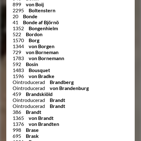
899
von Boij
2295
Boltenstern
20
Bonde
41
Bonde af Björnö
1352
Bongenhielm
522
Bordon
1570
Borg
1344
von Borgen
729
von Borneman
1783
von Bornemann
592
Bosin
1483
Bousquet
1596
von Bradke
Ointroducerad
Brandberg
Ointroducerad
von Brandenburg
459
Brandskiöld
Ointroducerad
Brandt
Ointroducerad
Brandt
386
Brandt
1365
von Brandt
1376
von Brandten
998
Brase
695
Brask