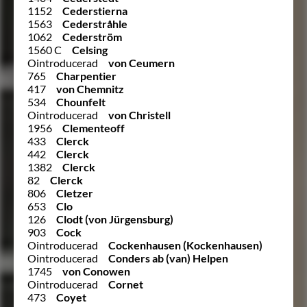
1152
Cederstierna
1563
Cederstråhle
1062
Cederström
1560 C
Celsing
Ointroducerad
von Ceumern
765
Charpentier
417
von Chemnitz
534
Chounfelt
Ointroducerad
von Christell
1956
Clementeoff
433
Clerck
442
Clerck
1382
Clerck
82
Clerck
806
Cletzer
653
Clo
126
Clodt (von Jürgensburg)
903
Cock
Ointroducerad
Cockenhausen (Kockenhausen)
Ointroducerad
Conders ab (van) Helpen
1745
von Conowen
Ointroducerad
Cornet
473
Coyet