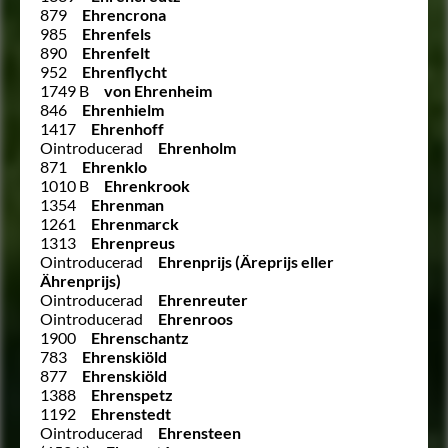
879
Ehrencrona
985
Ehrenfels
890
Ehrenfelt
952
Ehrenflycht
1749 B
von Ehrenheim
846
Ehrenhielm
1417
Ehrenhoff
Ointroducerad
Ehrenholm
871
Ehrenklo
1010 B
Ehrenkrook
1354
Ehrenman
1261
Ehrenmarck
1313
Ehrenpreus
Ointroducerad
Ehrenprijs (Äreprijs eller
Ährenprijs)
Ointroducerad
Ehrenreuter
Ointroducerad
Ehrenroos
1900
Ehrenschantz
783
Ehrenskiöld
877
Ehrenskiöld
1388
Ehrenspetz
1192
Ehrenstedt
Ointroducerad
Ehrensteen