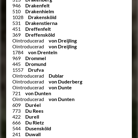
946
Drakenfelt
510
Drakenhielm
1028
Drakensköld
531
Drakenstierna
451
Dreffenfelt
369
Dreffensköld
Ointroducerad
von Dreijling
Ointroducerad
von Dreijling
1784
von Drenteln
969
Drommel
445
Dromund
1557
Drufva
Ointroducerad
Dublar
Ointroducerad
von Duderberg
Ointroducerad
von Dunte
721
von Dunten
Ointroducerad
von Dunten
609
Duréel
773
Du Rees
422
Durell
666
Du Rietz
544
Dusensköld
241
Duwall