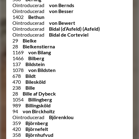
Ointroducerad
von Bernds
Ointroducerad
von Besser
1402
Bethun
Ointroducerad
von Bewert
Ointroducerad
Bidal (d’Asfeld) (Asfeld)
Ointroducerad
Bidal de Corteviel
29
Bielke
28
Bielkenstierna
1169
von Bilang
1466
Bilberg
137
Bildstein
1078
von Bildsten
678
Bildt
470
Bilesköld
238
Bille
28
Bille af Dybeck
1054
Billingberg
989
Billingsköld
94
von Birckholtz
Ointroducerad
Björenklou
359
Björnberg
420
Björnefelt
358
Björnhufvud