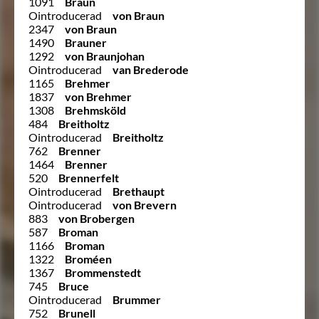
1091
Braun
Ointroducerad
von Braun
2347
von Braun
1490
Brauner
1292
von Braunjohan
Ointroducerad
van Brederode
1165
Brehmer
1837
von Brehmer
1308
Brehmsköld
484
Breitholtz
Ointroducerad
Breitholtz
762
Brenner
1464
Brenner
520
Brennerfelt
Ointroducerad
Brethaupt
Ointroducerad
von Brevern
883
von Brobergen
587
Broman
1166
Broman
1322
Broméen
1367
Brommenstedt
745
Bruce
Ointroducerad
Brummer
752
Brunell