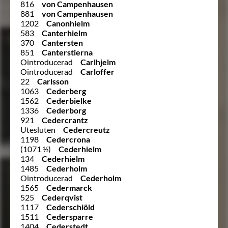
816
von Campenhausen
881
von Campenhausen
1202
Canonhielm
583
Canterhielm
370
Cantersten
851
Canterstierna
Ointroducerad
Carlhjelm
Ointroducerad
Carloffer
22
Carlsson
1063
Cederberg
1562
Cederbielke
1336
Cederborg
921
Cedercrantz
Utesluten
Cedercreutz
1198
Cedercrona
(1071 ½)
Cederhielm
134
Cederhielm
1485
Cederholm
Ointroducerad
Cederholm
1565
Cedermarck
525
Cederqvist
1117
Cederschiöld
1511
Cedersparre
1404
Cederstedt