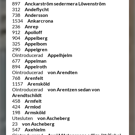
897
Anckarström sedermera Löwenström
312
Andeflycht
738
Andersson
1534
Ankarcrona
236
Anrep
912
Apolloff
904
Appelberg
325
Appelbom
290
Appelgren
Ointroducerad
Appelhjelm
677
Appelman
894
Appelroth
Ointroducerad
von Arendten
768
Arenfelt
1157
Arensköld
Ointroducerad
von Arentzen sedan von
Arendtschildt
458
Armfelt
424
Armlod
198
Armsköld
Utesluten
von Ascheberg
23
von Ascheberg
547
Axehielm