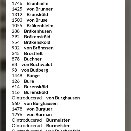
1746
Brunhielm
1425
von Brunner
1312
Brunsköld
1503
von Bruse
1055
Bråkenhielm
288
Bråkenhusen
392
Bråkensköld
954
Bråkensköld
932
von Brömssen
345
Bröstfelt
878
Buchner
68
von Buchwaldt
98
von Budberg
1448
Bunge
126
Bure
614
Burensköld
116
Burensköld
Ointroducerad
von Burghausen
560
von Burghausen
1478
von Burguer
1296
von Burman
Ointroducerad
Burmeister
Ointroducerad
Burmeister
Ointroducerad
von Buschenfelt