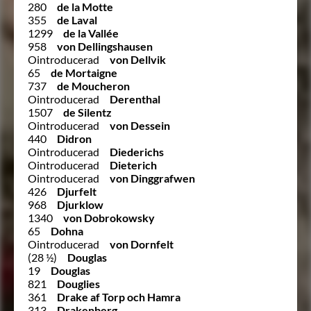
280
de la Motte
355
de Laval
1299
de la Vallée
958
von Dellingshausen
Ointroducerad
von Dellvik
65
de Mortaigne
737
de Moucheron
Ointroducerad
Derenthal
1507
de Silentz
Ointroducerad
von Dessein
440
Didron
Ointroducerad
Diederichs
Ointroducerad
Dieterich
Ointroducerad
von Dinggrafwen
426
Djurfelt
968
Djurklow
1340
von Dobrokowsky
65
Dohna
Ointroducerad
von Dornfelt
(28 ½)
Douglas
19
Douglas
821
Douglies
361
Drake af Torp och Hamra
313
Drakenberg