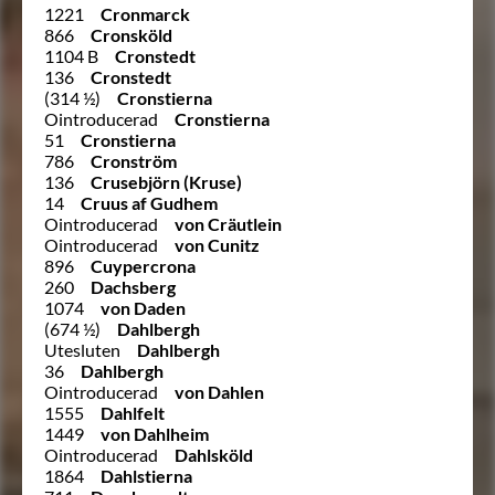
1221
Cronmarck
866
Cronsköld
1104 B
Cronstedt
136
Cronstedt
(314 ½)
Cronstierna
Ointroducerad
Cronstierna
51
Cronstierna
786
Cronström
136
Crusebjörn (Kruse)
14
Cruus af Gudhem
Ointroducerad
von Cräutlein
Ointroducerad
von Cunitz
896
Cuypercrona
260
Dachsberg
1074
von Daden
(674 ½)
Dahlbergh
Utesluten
Dahlbergh
36
Dahlbergh
Ointroducerad
von Dahlen
1555
Dahlfelt
1449
von Dahlheim
Ointroducerad
Dahlsköld
1864
Dahlstierna