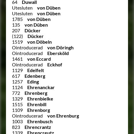
64
Duwall
Utesluten
von Düben
Utesluten
von Düben
1785
von Düben
135
von Düben
207
Dücker
(122)
Dücker
1519
von Döbeln
Ointroducerad
von Döringh
Ointroducerad
Ebersköld
1461
von Eccard
Ointroducerad
Eckhof
1129
Edelfelt
617
Edenberg
1257
Eding
1124
Ehrenanckar
772
Ehrenberg
1329
Ehrenbielke
1515
Ehrenbill
1109
Ehrenborg
Ointroducerad
von Ehrenburg
1003
Ehrenbusch
823
Ehrencrantz
1339
Ehrencreutz