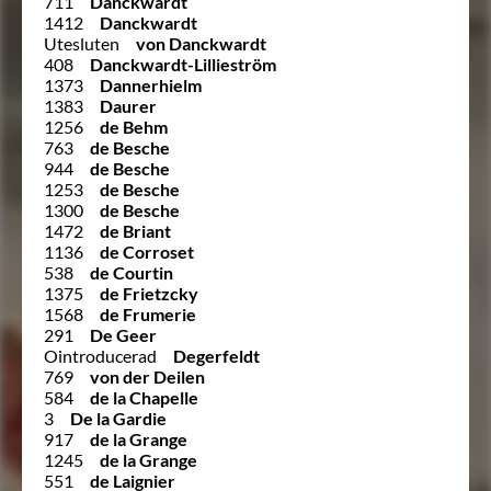
711
Danckwardt
1412
Danckwardt
Utesluten
von Danckwardt
408
Danckwardt-Lillieström
1373
Dannerhielm
1383
Daurer
1256
de Behm
763
de Besche
944
de Besche
1253
de Besche
1300
de Besche
1472
de Briant
1136
de Corroset
538
de Courtin
1375
de Frietzcky
1568
de Frumerie
291
De Geer
Ointroducerad
Degerfeldt
769
von der Deilen
584
de la Chapelle
3
De la Gardie
917
de la Grange
1245
de la Grange
551
de Laignier