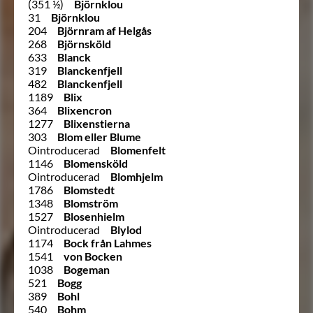
(351 ½)
Björnklou
31
Björnklou
204
Björnram af Helgås
268
Björnsköld
633
Blanck
319
Blanckenfjell
482
Blanckenfjell
1189
Blix
364
Blixencron
1277
Blixenstierna
303
Blom eller Blume
Ointroducerad
Blomenfelt
1146
Blomensköld
Ointroducerad
Blomhjelm
1786
Blomstedt
1348
Blomström
1527
Blosenhielm
Ointroducerad
Blylod
1174
Bock från Lahmes
1541
von Bocken
1038
Bogeman
521
Bogg
389
Bohl
540
Bohm