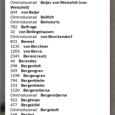
Ointroducerad
Beijer von Weissfelt (von
Weissfelt)
604
von Beijer
Ointroducerad
Beilfelt
Ointroducerad
Beinsturtz
782
Belfrage
32
von Bellingshausen
Ointroducerad
von Benckendorf
831
Bennet
1235
von Berchner
1203
von Berco
2345
Berencreutz
46
Berendes
298
Bergenfelt
509
Bergengren
1298
Bergengren
794
Bergenhielm
103
Bergenhielm
1520
Bergenstierna
Ointroducerad
Bergenstjerna
922
Berghman
477
Bergsköld
Ointroducerad
Bergstedt
568
Berling