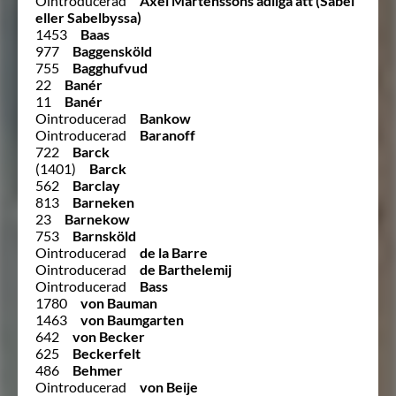
Ointroducerad
Axel Mårtenssons adliga ätt (Sabel
eller Sabelbyssa)
1453
Baas
977
Baggensköld
755
Bagghufvud
22
Banér
11
Banér
Ointroducerad
Bankow
Ointroducerad
Baranoff
722
Barck
(1401)
Barck
562
Barclay
813
Barneken
23
Barnekow
753
Barnsköld
Ointroducerad
de la Barre
Ointroducerad
de Barthelemij
Ointroducerad
Bass
1780
von Bauman
1463
von Baumgarten
642
von Becker
625
Beckerfelt
486
Behmer
Ointroducerad
von Beije