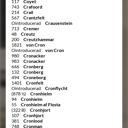
117
Coyet
743
Crafoord
214
Crail
567
Crantzfelt
Ointroducerad
Crausenstein
713
Cremer
48
Creutz
200
Creutzhammar
1821
von Cron
Ointroducerad
von Cron
980
Cronacker
983
Cronacker
646
Cronberg
132
Cronberg
494
Croneborg
1401
Cronfelt
Ointroducerad
Cronflycht
(878 ½)
Cronhielm
94
Cronhielm
55
Cronhielm af Flosta
(322 B)
Cronhjort
107
Cronhjort
381
Cronlood
748
Cronman