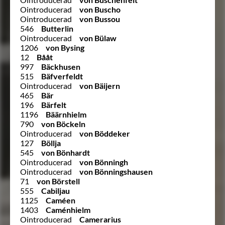
Ointroducerad
von Buscho
Ointroducerad
von Bussou
546
Butterlin
Ointroducerad
von Bülaw
1206
von Bysing
12
Bååt
997
Bäckhusen
515
Bäfverfeldt
Ointroducerad
von Bäijern
465
Bär
196
Bärfelt
1196
Bäärnhielm
790
von Böckeln
Ointroducerad
von Böddeker
127
Böllja
545
von Bönhardt
Ointroducerad
von Bönningh
Ointroducerad
von Bönningshausen
71
von Börstell
555
Cabiljau
1125
Caméen
1403
Caménhielm
Ointroducerad
Camerarius