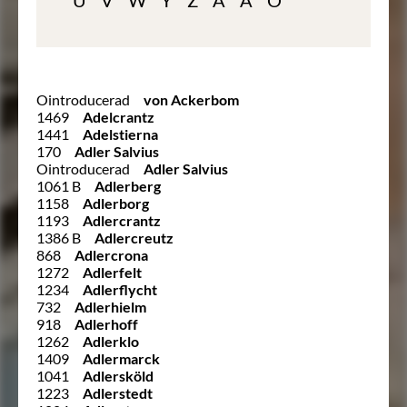
U
V
W
Y
Z
Ä
Å
Ö
Ointroducerad
von Ackerbom
1469
Adelcrantz
1441
Adelstierna
170
Adler Salvius
Ointroducerad
Adler Salvius
1061 B
Adlerberg
1158
Adlerborg
1193
Adlercrantz
1386 B
Adlercreutz
868
Adlercrona
1272
Adlerfelt
1234
Adlerflycht
732
Adlerhielm
918
Adlerhoff
1262
Adlerklo
1409
Adlermarck
1041
Adlersköld
1223
Adlerstedt