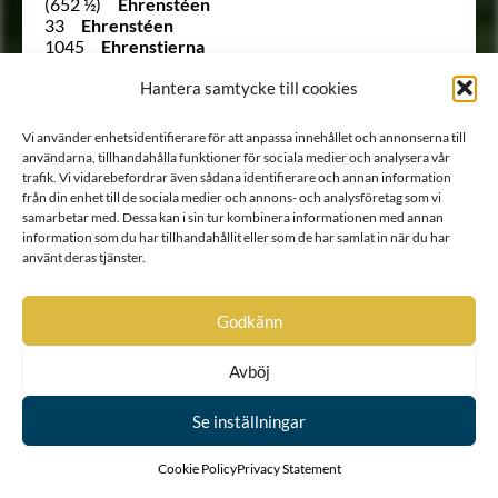
(652 ½)
Ehrenstéen
33
Ehrenstéen
1045
Ehrenstierna
1225
Ehrenstolpe
Hantera samtycke till cookies
865
Ehrenstrahl
1242
Ehrenström
1542
Ehrensvärd
Vi använder enhetsidentifierare för att anpassa innehållet och annonserna till
1148
von Ehrenthal
användarna, tillhandahålla funktioner för sociala medier och analysera vår
1123 B
Ehrnrooth
trafik. Vi vidarebefordrar även sådana identifierare och annan information
837
von Eich
från din enhet till de sociala medier och annons- och analysföretag som vi
Ointroducerad
von Eichler
samarbetar med. Dessa kan i sin tur kombinera informationen med annan
994
von Eisen
information som du har tillhandahållit eller som de har samlat in när du har
(121)
Ekeblad
använt deras tjänster.
350
Ekegren
380
Ekehielm
476
Ekenberg
Godkänn
717
Ekensteen
Ointroducerad
Ekesköld
Avböj
285
Ekestubbe
1442
Ekfelt
Se inställningar
Ointroducerad
Ekholt
Ointroducerad
Ekholt
1410
Eksköld
Cookie Policy
Privacy Statement
(713 ½)
Eldstierna