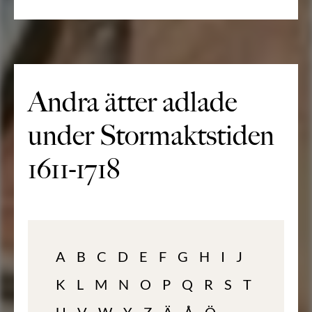
Andra ätter adlade
under Stormaktstiden
1611-1718
A
B
C
D
E
F
G
H
I
J
K
L
M
N
O
P
Q
R
S
T