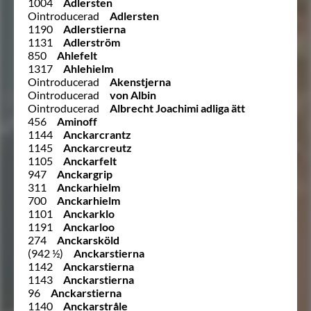
1004
Adlersten
Ointroducerad
Adlersten
1190
Adlerstierna
1131
Adlerström
850
Ahlefelt
1317
Ahlehielm
Ointroducerad
Akenstjerna
Ointroducerad
von Albin
Ointroducerad
Albrecht Joachimi adliga ätt
456
Aminoff
1144
Anckarcrantz
1145
Anckarcreutz
1105
Anckarfelt
947
Anckargrip
311
Anckarhielm
700
Anckarhielm
1101
Anckarklo
1191
Anckarloo
274
Anckarsköld
(942 ½)
Anckarstierna
1142
Anckarstierna
1143
Anckarstierna
96
Anckarstierna
1140
Anckarstråle