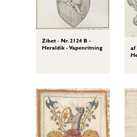
Zibet - Nr. 2124 B -
Heraldik - Vapenritning
af
He