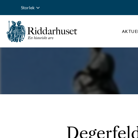
Storlek
AKTUE
Degerfeld