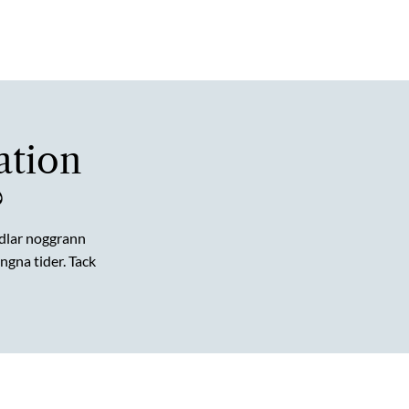
ation
?
dlar noggrann
gna tider. Tack