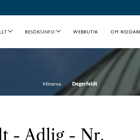
LLT
BESÖKSINFO
WEBBUTIK
OM RIDDAR
Minerva
Degerfeldt
t - Adlig - Nr.