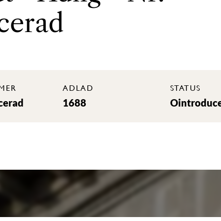
cerad
MER
ADLAD
STATUS
cerad
1688
Ointroduc