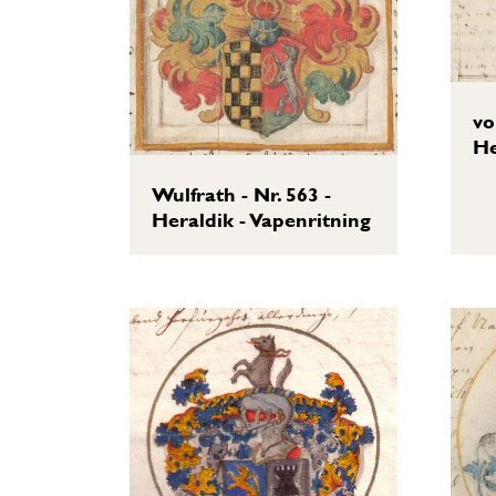
vo
He
Wulfrath - Nr. 563 -
Heraldik - Vapenritning