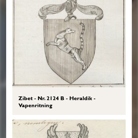
Zibet - Nr. 2124 B - Heraldik -
Vapenritning