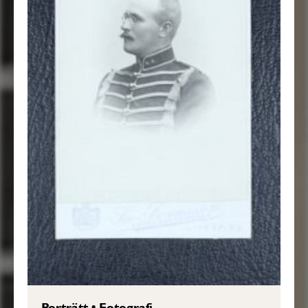
Porträtt
•
Fotografi