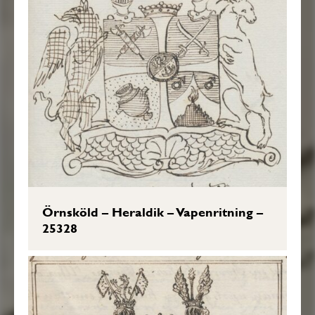
Örnsköld – Heraldik – Vapenritning –
25328