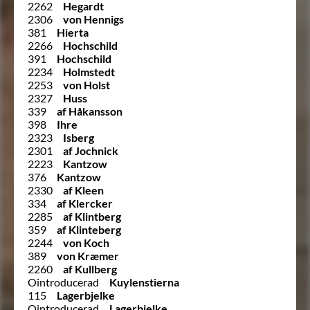
2262
Hegardt
2306
von Hennigs
381
Hierta
2266
Hochschild
391
Hochschild
2234
Holmstedt
2253
von Holst
2327
Huss
339
af Håkansson
398
Ihre
2323
Isberg
2301
af Jochnick
2223
Kantzow
376
Kantzow
2330
af Kleen
334
af Klercker
2285
af Klintberg
359
af Klinteberg
2244
von Koch
389
von Kræmer
2260
af Kullberg
Ointroducerad
Kuylenstierna
115
Lagerbjelke
Ointroducerad
Lagerbjelke