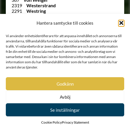
2319
Westerstrand
2291
Westring
136
af Wetterstedt
2342
Wijk
Hantera samtycke till cookies
344
von Willebrand
2222
Wirsén
Vi använder enhetsidentifierare för att anpassa innehållet och annonserna till
347
Wirsén
användarna, tillhandahålla funktioner för sociala medier och analysera vår
139
Wirsén
trafik. Vi vidarebefordrar även sådana identifierare och annan information
2221
af Wirsén
från din enhet till de sociala medier och annons- och analysföretag som vi
2259
af Wåhlberg
samarbetar med. Dessa kan i sin tur kombinera informationen med annan
2326
Wærn
information som du har tillhandahållit eller som de har samlat in när du har
2203
Zacco
använt deras tjänster.
2320
Åkerman
Godkänn
Avböj
Se inställningar
Cookie Policy
Privacy Statement