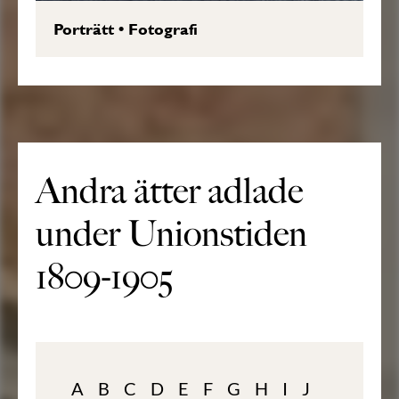
Porträtt
•
Fotografi
Andra ätter adlade
under Unionstiden
1809-1905
A
B
C
D
E
F
G
H
I
J