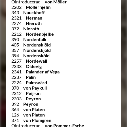
Ointroducerad
von Möller
2202
Möllerhjelm
343
Nauckhoff
2321
Nerman
2274
Nieroth
372
Nieroth
2212
Nordenbjelke
390
Nordenfalk
405
Nordenskiöld
357
Nordenskjöld
394
Nordensköld
2257
Nordewall
2333
Oldevig
2341
Palander af Vega
2237
Palin
2224
Palmsvärd
370
von Paykull
2312
Peijron
2303
Peyron
392
Peyron
364
von Platen
126
von Platen
371
von Plomgren
Ointroducerad
von Pommer-Esche