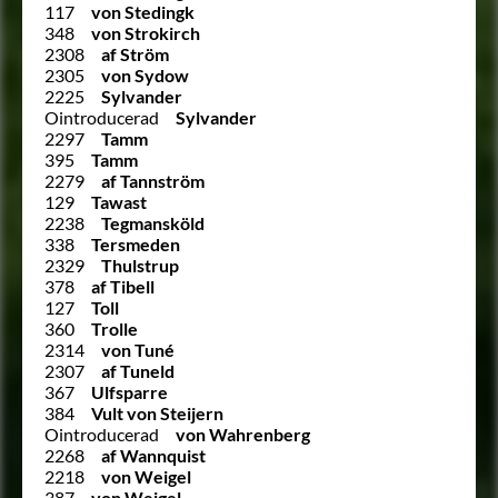
117
von Stedingk
348
von Strokirch
2308
af Ström
2305
von Sydow
2225
Sylvander
Ointroducerad
Sylvander
2297
Tamm
395
Tamm
2279
af Tannström
129
Tawast
2238
Tegmansköld
338
Tersmeden
2329
Thulstrup
378
af Tibell
127
Toll
360
Trolle
2314
von Tuné
2307
af Tuneld
367
Ulfsparre
384
Vult von Steijern
Ointroducerad
von Wahrenberg
2268
af Wannquist
2218
von Weigel
387
von Weigel