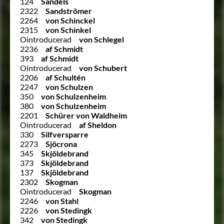
124
Sandels
2322
Sandströmer
2264
von Schinckel
2315
von Schinkel
Ointroducerad
von Schlegel
2236
af Schmidt
393
af Schmidt
Ointroducerad
von Schubert
2206
af Schultén
2247
von Schulzen
350
von Schulzenheim
380
von Schulzenheim
2201
Schürer von Waldheim
Ointroducerad
af Sheldon
330
Silfversparre
2273
Sjöcrona
345
Skjöldebrand
373
Skjöldebrand
137
Skjöldebrand
2302
Skogman
Ointroducerad
Skogman
2246
von Stahl
2226
von Stedingk
342
von Stedingk