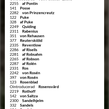
2255
af Pontin
141
Posse
2282
von Prinzencreutz
122
Puke
328
af Puke
2249
Quiding
2311
Rabenius
351
von Rehausen
377
Reuterskiöld
2335
Reventlow
2286
af Risells
2281
af Robsahm
2265
af Robson
2287
af Rolén
2331
Ros
2242
von Rosén
397
von Rosén
123
Rosenblad
Ointroducerad
Rosensvärd
2219
Rothoff
142
von Saltza
2300
Sandelhjelm
332
Sandels