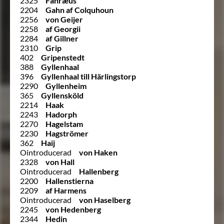
2325
Fåhræus
2204
Gahn af Colquhoun
2256
von Geijer
2258
af Georgii
2284
af Gillner
2310
Grip
402
Gripenstedt
388
Gyllenhaal
396
Gyllenhaal till Härlingstorp
2290
Gyllenheim
365
Gyllensköld
2214
Haak
2243
Hadorph
2270
Hagelstam
2230
Hagströmer
362
Haij
Ointroducerad
von Haken
2328
von Hall
Ointroducerad
Hallenberg
2200
Hallenstierna
2209
af Harmens
Ointroducerad
von Haselberg
2245
von Hedenberg
2344
Hedin