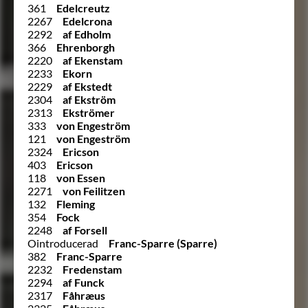
361
Edelcreutz
2267
Edelcrona
2292
af Edholm
366
Ehrenborgh
2220
af Ekenstam
2233
Ekorn
2229
af Ekstedt
2304
af Ekström
2313
Ekströmer
333
von Engeström
121
von Engeström
2324
Ericson
403
Ericson
118
von Essen
2271
von Feilitzen
132
Fleming
354
Fock
2248
af Forsell
Ointroducerad
Franc-Sparre (Sparre)
382
Franc-Sparre
2232
Fredenstam
2294
af Funck
2317
Fåhræus