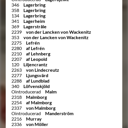
346
Lagerbring
358
Lagerbring
134
Lagerbring
341
Lagerheim
369
Lagerstråle
2239
von der Lancken von Wackenitz
353
von der Lancken von Wackenitz
2275
Lefrén
2280
af Lefrén
2210
af Lehnberg
2207
af Leopold
120
Liljencrantz
2263
von Lindecreutz
2277
Ljungsvärd
2288
af Lundblad
340
Löfvenskjöld
Ointroducerad
Malm
2318
Malmborg
2254
af Malmborg
2337
von Malmborg
Ointroducerad
Manderström
2216
Murray
2336
von Möller