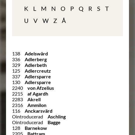
K
L
M
N
O
P
Q
R
S
T
U
V
W
Z
Å
138
Adelswärd
336
Adlerberg
329
Adlerbeth
125
Adlercreutz
337
Adlersparre
130
Adlersparre
2240
von Afzelius
2215
af Agardh
2283
Akrell
2316
Ammilon
116
Anckarsvärd
Ointroducerad
Aschling
Ointroducerad
Bagge
128
Barnekow
2205
Battram