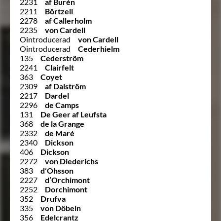
2231
af Burén
2211
Börtzell
2278
af Callerholm
2235
von Cardell
Ointroducerad
von Cardell
Ointroducerad
Cederhielm
135
Cederström
2241
Clairfelt
363
Coyet
2309
af Dalström
2217
Dardel
2296
de Camps
131
De Geer af Leufsta
368
de la Grange
2332
de Maré
2340
Dickson
406
Dickson
2272
von Diederichs
383
d’Ohsson
2227
d’Orchimont
2252
Dorchimont
352
Drufva
335
von Döbeln
356
Edelcrantz