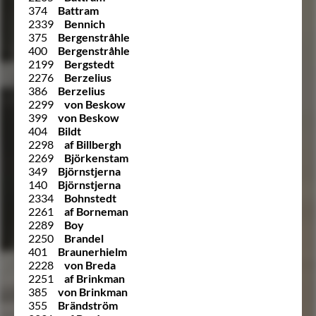
374
Battram
2339
Bennich
375
Bergenstråhle
400
Bergenstråhle
2199
Bergstedt
2276
Berzelius
386
Berzelius
2299
von Beskow
399
von Beskow
404
Bildt
2298
af Billbergh
2269
Björkenstam
349
Björnstjerna
140
Björnstjerna
2334
Bohnstedt
2261
af Borneman
2289
Boy
2250
Brandel
401
Braunerhielm
2228
von Breda
2251
af Brinkman
385
von Brinkman
355
Brändström