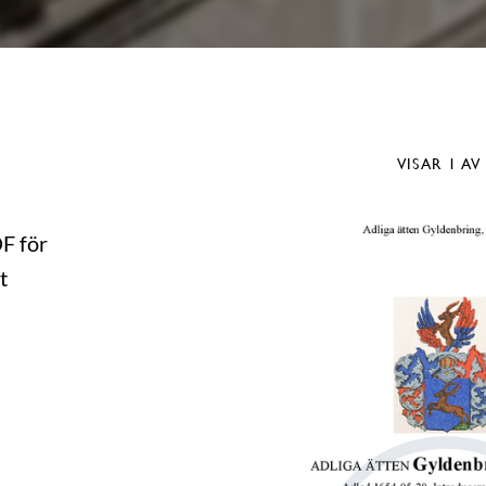
VISAR
1
AV
DF för
t