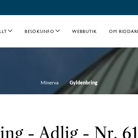
LLT
BESÖKSINFO
WEBBUTIK
OM RIDDAR
Minerva
Gyldenbring
ng - Adlig - Nr. 6