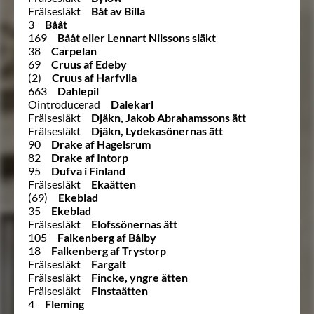
Frälsesläkt
Båt av Billa
3
Bååt
169
Bååt eller Lennart Nilssons släkt
38
Carpelan
69
Cruus af Edeby
(2)
Cruus af Harfvila
663
Dahlepil
Ointroducerad
Dalekarl
Frälsesläkt
Djäkn, Jakob Abrahamssons ätt
Frälsesläkt
Djäkn, Lydekasönernas ätt
90
Drake af Hagelsrum
82
Drake af Intorp
95
Dufva i Finland
Frälsesläkt
Ekaätten
(69)
Ekeblad
35
Ekeblad
Frälsesläkt
Elofssönernas ätt
105
Falkenberg af Bålby
18
Falkenberg af Trystorp
Frälsesläkt
Fargalt
Frälsesläkt
Fincke, yngre ätten
Frälsesläkt
Finstaätten
4
Fleming