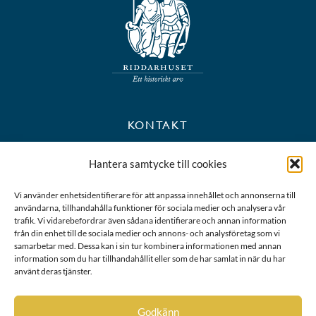
KONTAKT
+46 8 723 39 90
Hantera samtycke till cookies
kansli@riddarhuset.se
Vi använder enhetsidentifierare för att anpassa innehållet och annonserna till
användarna, tillhandahålla funktioner för sociala medier och analysera vår
BESÖKS- OCH POSTADRESS
trafik. Vi vidarebefordrar även sådana identifierare och annan information
från din enhet till de sociala medier och annons- och analysföretag som vi
samarbetar med. Dessa kan i sin tur kombinera informationen med annan
Riddarhustorget 10
information som du har tillhandahållit eller som de har samlat in när du har
111 28 Stockholm
använt deras tjänster.
Karta
Godkänn