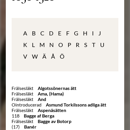
A
B
C
D
E
F
G
H
I
J
K
L
M
N
O
P
R
S
T
U
V
W
Ä
Å
Ö
Frälsesläkt
Algotssönernas ätt
Frälsesläkt
Ama, (Hama)
Frälsesläkt
And
Ointroducerad
Asmund Torkilssons adliga ätt
Frälsesläkt
Aspenäsätten
118
Bagge af Berga
Frälsesläkt
Bagge av Botorp
(17)
Banér