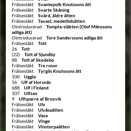
Frälsesläkt
Svantepolk Knutssons ätt
Frälsesläkt
Svarte Skåning
Frälsesläkt
Svärd, äldre ätten
Frälsesläkt
Tavast, medeltidsätten
Ointroducerad
Tompta-släkten (Olof Månssons
adliga ätt)
Ointroducerad
Tore Sanderssons adliga ätt
Frälsesläkt
Tott
26
Tott
(22)
Tott af Sjundby
88
Tott af Skedebo
Frälsesläkt
Tre rosor
Frälsesläkt
Tyrgils Knutssons ätt
100
Uggla
56
Ulf af Horsnäs
688
Ulf i Finland
107
Ulfsax
9
Ulfsparre af Broxvik
Frälsesläkt
Ulv
Frälsesläkt
Ulvåsaätten
Frälsesläkt
Vasa
Frälsesläkt
Vinge
Frälsesläkt
Vinstorpaätten