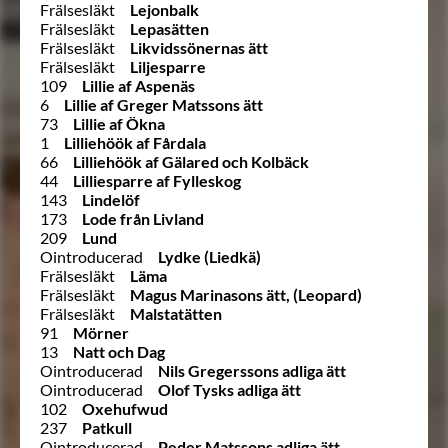
Frälsesläkt
Lejonbalk
Frälsesläkt
Lepasätten
Frälsesläkt
Likvidssönernas ätt
Frälsesläkt
Liljesparre
109
Lillie af Aspenäs
6
Lillie af Greger Matssons ätt
73
Lillie af Ökna
1
Lilliehöök af Fårdala
66
Lilliehöök af Gälared och Kolbäck
44
Lilliesparre af Fylleskog
143
Lindelöf
173
Lode från Livland
209
Lund
Ointroducerad
Lydke (Liedkä)
Frälsesläkt
Läma
Frälsesläkt
Magus Marinasons ätt, (Leopard)
Frälsesläkt
Malstatätten
91
Mörner
13
Natt och Dag
Ointroducerad
Nils Gregerssons adliga ätt
Ointroducerad
Olof Tysks adliga ätt
102
Oxehufwud
237
Patkull
Ointroducerad
Peder Matssons adliga ätt