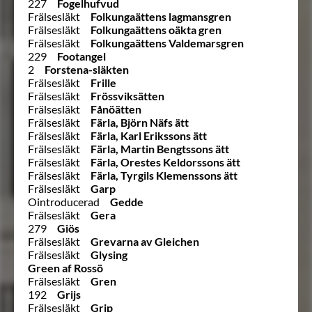
227
Fogelhufvud
Frälsesläkt
Folkungaättens lagmansgren
Frälsesläkt
Folkungaättens oäkta gren
Frälsesläkt
Folkungaättens Valdemarsgren
229
Footangel
2
Forstena-släkten
Frälsesläkt
Frille
Frälsesläkt
Frössviksätten
Frälsesläkt
Fånöätten
Frälsesläkt
Färla, Björn Näfs ätt
Frälsesläkt
Färla, Karl Erikssons ätt
Frälsesläkt
Färla, Martin Bengtssons ätt
Frälsesläkt
Färla, Orestes Keldorssons ätt
Frälsesläkt
Färla, Tyrgils Klemenssons ätt
Frälsesläkt
Garp
Ointroducerad
Gedde
Frälsesläkt
Gera
279
Giös
Frälsesläkt
Grevarna av Gleichen
Frälsesläkt
Glysing
Green af Rossö
Frälsesläkt
Gren
192
Grijs
Frälsesläkt
Grip