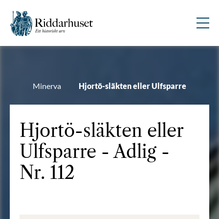
Minerva
Hjortö-släkten eller Ulfsparre
Hjortö-släkten eller
Ulfsparre - Adlig -
Nr. 112