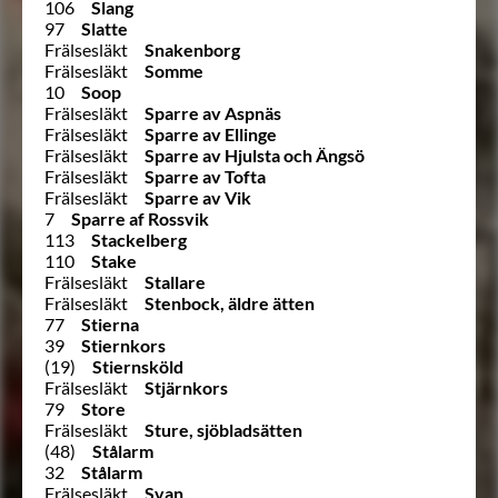
106
Slang
97
Slatte
Frälsesläkt
Snakenborg
Frälsesläkt
Somme
10
Soop
Frälsesläkt
Sparre av Aspnäs
Frälsesläkt
Sparre av Ellinge
Frälsesläkt
Sparre av Hjulsta och Ängsö
Frälsesläkt
Sparre av Tofta
Frälsesläkt
Sparre av Vik
7
Sparre af Rossvik
113
Stackelberg
110
Stake
Frälsesläkt
Stallare
Frälsesläkt
Stenbock, äldre ätten
77
Stierna
39
Stiernkors
(19)
Stiernsköld
Frälsesläkt
Stjärnkors
79
Store
Frälsesläkt
Sture, sjöbladsätten
(48)
Stålarm
32
Stålarm
Frälsesläkt
Svan