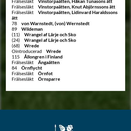
Frälsesläkt
Vinstorpaätten, Håkan Tunasons ätt
Frälsesläkt
Vinstorpaätten, Knut Abjörnssons ätt
Frälsesläkt
Vinstorpaätten, Lidinvard Haraldssons
ätt
78
von Warnstedt, (von) Wernstedt
89
Wildeman
(11)
Wrangel af Lärje och Sko
(24)
Wrangel af Lärje och Sko
(68)
Wrede
Ointroducerad
Wrede
115
Ållongren i Finland
Frälsesläkt
Ängaätten
84
Örnflycht
Frälsesläkt
Örnfot
Frälsesläkt
Örnsparre