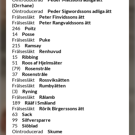
(Orrhane)
Ointroducerad
Peder Sigwordssons adliga ätt
Frälsesläkt
Peter Finvidssons ätt
Frälsesläkt
Peter Rangvaldssons ätt
246
Poitz
14
Posse
Frälsesläkt
Puke
215
Ramsay
Frälsesläkt
Renhuvud
15
Ribbing
51
Roos af Hjelmsäter
(79)
Rosenstråle
37
Rosenstråle
Frälsesläkt
Rossviksätten
Frälsesläkt
Rumbyätten
(3)
Ryning
Frälsesläkt
Rålamb
189
Rääf i Småland
Frälsesläkt
Rörik Birgerssons ätt
63
Sack
99
Silfversparre
75
Siöblad
Ointroducerad
Skume