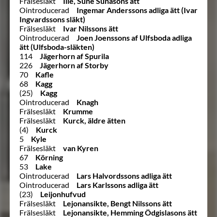
Frälsesläkt
Ille, Sune Sunasons ätt
Ointroducerad
Ingemar Anderssons adliga ätt (Ivar
Ingvardssons släkt)
Frälsesläkt
Ivar Nilssons ätt
Ointroducerad
Joen Joenssons af Ulfsboda adliga
ätt (Ulfsboda-släkten)
114
Jägerhorn af Spurila
226
Jägerhorn af Storby
70
Kafle
68
Kagg
(25)
Kagg
Ointroducerad
Knagh
Frälsesläkt
Krumme
Frälsesläkt
Kurck, äldre ätten
(4)
Kurck
5
Kyle
Frälsesläkt
van Kyren
67
Körning
53
Lake
Ointroducerad
Lars Halvordssons adliga ätt
Ointroducerad
Lars Karlssons adliga ätt
(23)
Leijonhufvud
Frälsesläkt
Lejonansikte, Bengt Nilssons ätt
Frälsesläkt
Lejonansikte, Hemming Ödgislasons ätt