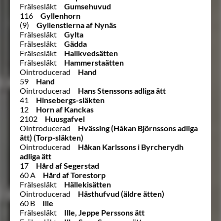
Frälsesläkt
Gumsehuvud
116
Gyllenhorn
(9)
Gyllenstierna af Nynäs
Frälsesläkt
Gylta
Frälsesläkt
Gädda
Frälsesläkt
Hallkvedsätten
Frälsesläkt
Hammerstaätten
Ointroducerad
Hand
59
Hand
Ointroducerad
Hans Stenssons adliga ätt
41
Hinsebergs-släkten
12
Horn af Kanckas
2102
Huusgafvel
Ointroducerad
Hvässing (Håkan Björnssons adliga
ätt) (Torp-släkten)
Ointroducerad
Håkan Karlssons i Byrcherydh
adliga ätt
17
Hård af Segerstad
60 A
Hård af Torestorp
Frälsesläkt
Hällekisätten
Ointroducerad
Hästhufvud (äldre ätten)
60 B
Ille
Frälsesläkt
Ille, Jeppe Perssons ätt