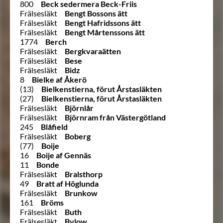
800
Beck sedermera Beck-Friis
Frälsesläkt
Bengt Bossons ätt
Frälsesläkt
Bengt Hafridssons ätt
Frälsesläkt
Bengt Mårtenssons ätt
1774
Berch
Frälsesläkt
Bergkvaraätten
Frälsesläkt
Bese
Frälsesläkt
Bidz
8
Bielke af Åkerö
(13)
Bielkenstierna, förut Årstasläkten
(27)
Bielkenstierna, förut Årstasläkten
Frälsesläkt
Björnlår
Frälsesläkt
Björnram från Västergötland
245
Blåfield
Frälsesläkt
Boberg
(77)
Boije
16
Boije af Gennäs
11
Bonde
Frälsesläkt
Bralsthorp
49
Bratt af Höglunda
Frälsesläkt
Brunkow
161
Bröms
Frälsesläkt
Buth
Frälsesläkt
Bylow