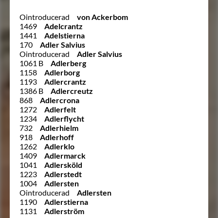
Ointroducerad
von Ackerbom
1469
Adelcrantz
1441
Adelstierna
170
Adler Salvius
Ointroducerad
Adler Salvius
1061 B
Adlerberg
1158
Adlerborg
1193
Adlercrantz
1386 B
Adlercreutz
868
Adlercrona
1272
Adlerfelt
1234
Adlerflycht
732
Adlerhielm
918
Adlerhoff
1262
Adlerklo
1409
Adlermarck
1041
Adlersköld
1223
Adlerstedt
1004
Adlersten
Ointroducerad
Adlersten
1190
Adlerstierna
1131
Adlerström