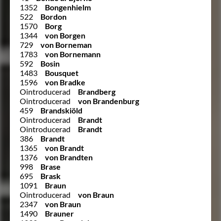
1352
Bongenhielm
522
Bordon
1570
Borg
1344
von Borgen
729
von Borneman
1783
von Bornemann
592
Bosin
1483
Bousquet
1596
von Bradke
Ointroducerad
Brandberg
Ointroducerad
von Brandenburg
459
Brandskiöld
Ointroducerad
Brandt
Ointroducerad
Brandt
386
Brandt
1365
von Brandt
1376
von Brandten
998
Brase
695
Brask
1091
Braun
Ointroducerad
von Braun
2347
von Braun
1490
Brauner