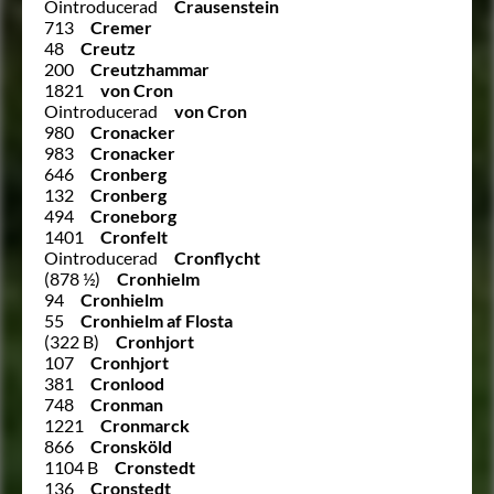
Ointroducerad
Crausenstein
713
Cremer
48
Creutz
200
Creutzhammar
1821
von Cron
Ointroducerad
von Cron
980
Cronacker
983
Cronacker
646
Cronberg
132
Cronberg
494
Croneborg
1401
Cronfelt
Ointroducerad
Cronflycht
(878 ½)
Cronhielm
94
Cronhielm
55
Cronhielm af Flosta
(322 B)
Cronhjort
107
Cronhjort
381
Cronlood
748
Cronman
1221
Cronmarck
866
Cronsköld
1104 B
Cronstedt
136
Cronstedt