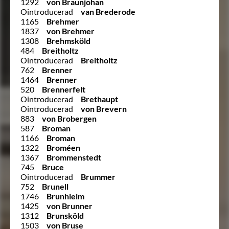
1292
von Braunjohan
Ointroducerad
van Brederode
1165
Brehmer
1837
von Brehmer
1308
Brehmsköld
484
Breitholtz
Ointroducerad
Breitholtz
762
Brenner
1464
Brenner
520
Brennerfelt
Ointroducerad
Brethaupt
Ointroducerad
von Brevern
883
von Brobergen
587
Broman
1166
Broman
1322
Broméen
1367
Brommenstedt
745
Bruce
Ointroducerad
Brummer
752
Brunell
1746
Brunhielm
1425
von Brunner
1312
Brunsköld
1503
von Bruse