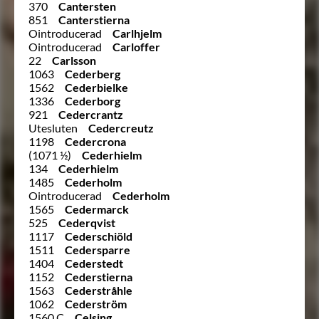
370
Cantersten
851
Canterstierna
Ointroducerad
Carlhjelm
Ointroducerad
Carloffer
22
Carlsson
1063
Cederberg
1562
Cederbielke
1336
Cederborg
921
Cedercrantz
Utesluten
Cedercreutz
1198
Cedercrona
(1071 ½)
Cederhielm
134
Cederhielm
1485
Cederholm
Ointroducerad
Cederholm
1565
Cedermarck
525
Cederqvist
1117
Cederschiöld
1511
Cedersparre
1404
Cederstedt
1152
Cederstierna
1563
Cederstråhle
1062
Cederström
1560 C
Celsing