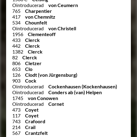
Ointroducerad
von Ceumern
765
Charpentier
417
von Chemnitz
534
Chounfelt
Ointroducerad
von Christell
1956
Clementeoff
433
Clerck
442
Clerck
1382
Clerck
82
Clerck
806
Cletzer
653
Clo
126
Clodt (von Jürgensburg)
903
Cock
Ointroducerad
Cockenhausen (Kockenhausen)
Ointroducerad
Conders ab (van) Helpen
1745
von Conowen
Ointroducerad
Cornet
473
Coyet
117
Coyet
743
Crafoord
214
Crail
567
Crantzfelt