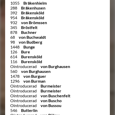
1055
Bråkenhielm
288
Bråkenhusen
392
Bråkensköld
954
Bråkensköld
932
von Brömssen
345
Bröstfelt
878
Buchner
68
von Buchwaldt
98
von Budberg
1448
Bunge
126
Bure
614
Burensköld
116
Burensköld
Ointroducerad
von Burghausen
560
von Burghausen
1478
von Burguer
1296
von Burman
Ointroducerad
Burmeister
Ointroducerad
Burmeister
Ointroducerad
von Buschenfelt
Ointroducerad
von Buscho
Ointroducerad
von Bussou
546
Butterlin