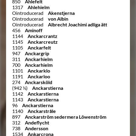
850
Ahlefelt
1317
Ahlehielm
Ointroducerad
Akenstjerna
Ointroducerad
von Albin
Ointroducerad
Albrecht Joachimi adliga ätt
456
Aminoff
1144
Anckarcrantz
1145
Anckarcreutz
1105
Anckarfelt
947
Anckargrip
311
Anckarhielm
700
Anckarhielm
1101
Anckarklo
1191
Anckarloo
274
Anckarsköld
(942 ½)
Anckarstierna
1142
Anckarstierna
1143
Anckarstierna
96
Anckarstierna
1140
Anckarstråle
897
Anckarström sedermera Löwenström
312
Andeflycht
738
Andersson
1534
Ankarcrona