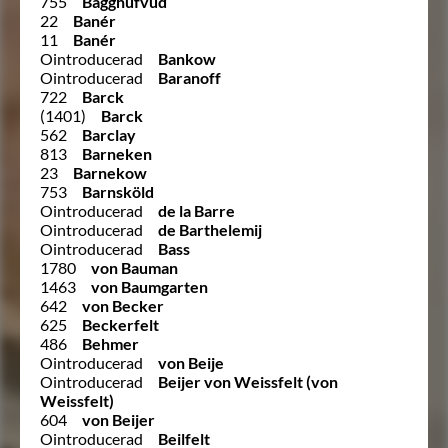
755
Bagghufvud
22
Banér
11
Banér
Ointroducerad
Bankow
Ointroducerad
Baranoff
722
Barck
(1401)
Barck
562
Barclay
813
Barneken
23
Barnekow
753
Barnsköld
Ointroducerad
de la Barre
Ointroducerad
de Barthelemij
Ointroducerad
Bass
1780
von Bauman
1463
von Baumgarten
642
von Becker
625
Beckerfelt
486
Behmer
Ointroducerad
von Beije
Ointroducerad
Beijer von Weissfelt (von
Weissfelt)
604
von Beijer
Ointroducerad
Beilfelt