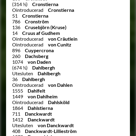
(314 ½)
Cronstierna
Ointroducerad
Cronstierna
51
Cronstierna
786
Cronström
136
Crusebjörn (Kruse)
14
Cruus af Gudhem
Ointroducerad
von Cräutlein
Ointroducerad
von Cunitz
896
Cuypercrona
260
Dachsberg
1074
von Daden
(674 ½)
Dahlbergh
Utesluten
Dahlbergh
36
Dahlbergh
Ointroducerad
von Dahlen
1555
Dahlfelt
1449
von Dahlheim
Ointroducerad
Dahlsköld
1864
Dahlstierna
711
Danckwardt
1412
Danckwardt
Utesluten
von Danckwardt
408
Danckwardt-Lillieström