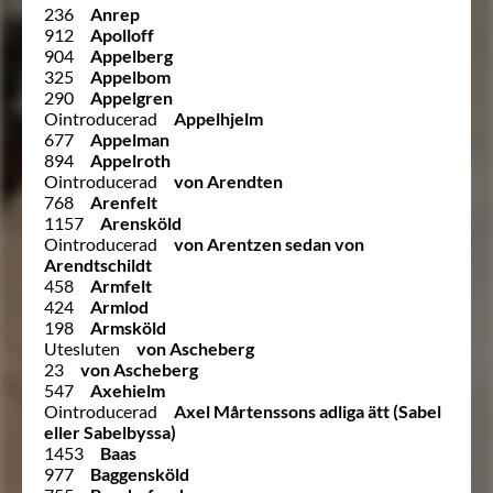
236
Anrep
912
Apolloff
904
Appelberg
325
Appelbom
290
Appelgren
Ointroducerad
Appelhjelm
677
Appelman
894
Appelroth
Ointroducerad
von Arendten
768
Arenfelt
1157
Arensköld
Ointroducerad
von Arentzen sedan von
Arendtschildt
458
Armfelt
424
Armlod
198
Armsköld
Utesluten
von Ascheberg
23
von Ascheberg
547
Axehielm
Ointroducerad
Axel Mårtenssons adliga ätt (Sabel
eller Sabelbyssa)
1453
Baas
977
Baggensköld