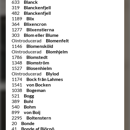
633
Blanck
319
Blanckenfjell
482
Blanckenfjell
1189
Blix
364
Blixencron
1277
Blixenstierna
303
Blom eller Blume
Ointroducerad
Blomenfelt
1146
Blomensköld
Ointroducerad
Blomhjelm
1786
Blomstedt
1348
Blomström
1527
Blosenhielm
Ointroducerad
Blylod
1174
Bock från Lahmes
1541
von Bocken
1038
Bogeman
521
Bogg
389
Bohl
540
Bohm
899
von Boij
2295
Boltenstern
20
Bonde
41
Bonde af Björnö