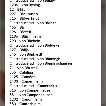
Ointroducerad
von Bülaw
1206
von Bysing
12
Bååt
997
Bäckhusen
515
Bäfverfeldt
Ointroducerad
von Bäijern
465
Bär
196
Bärfelt
1196
Bäärnhielm
790
von Böckeln
Ointroducerad
von Böddeker
127
Böllja
545
von Bönhardt
Ointroducerad
von Bönningh
Ointroducerad
von Bönningshausen
71
von Börstell
555
Cabiljau
1125
Caméen
1403
Caménhielm
Ointroducerad
Camerarius
816
von Campenhausen
881
von Campenhausen
1202
Canonhielm
583
Canterhielm