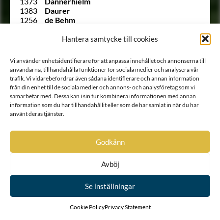
1373
Dannerhielm
1383
Daurer
1256
de Behm
763
de Besche
944
de Besche
Hantera samtycke till cookies
1253
de Besche
1300
de Besche
Vi använder enhetsidentifierare för att anpassa innehållet och annonserna till
1472
de Briant
användarna, tillhandahålla funktioner för sociala medier och analysera vår
1136
de Corroset
trafik. Vi vidarebefordrar även sådana identifierare och annan information
538
de Courtin
från din enhet till de sociala medier och annons- och analysföretag som vi
1375
de Frietzcky
samarbetar med. Dessa kan i sin tur kombinera informationen med annan
1568
de Frumerie
information som du har tillhandahållit eller som de har samlat in när du har
291
De Geer
använt deras tjänster.
Ointroducerad
Degerfeldt
769
von der Deilen
584
de la Chapelle
Godkänn
3
De la Gardie
917
de la Grange
Avböj
1245
de la Grange
551
de Laignier
Se inställningar
280
de la Motte
355
de Laval
1299
de la Vallée
Cookie Policy
Privacy Statement
958
von Dellingshausen