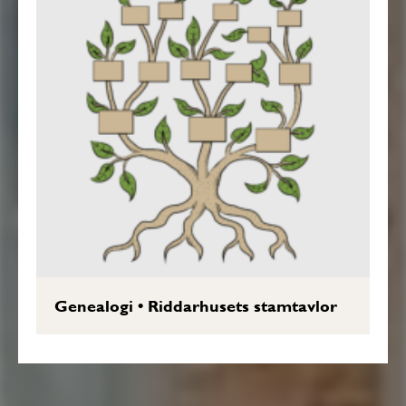
Genealogi
•
Riddarhusets stamtavlor