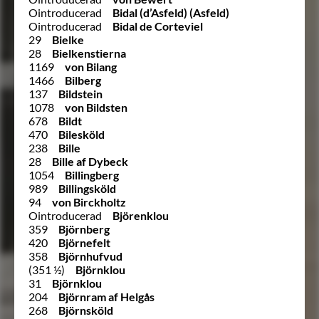
Ointroducerad
Bidal (d’Asfeld) (Asfeld)
Ointroducerad
Bidal de Corteviel
29
Bielke
28
Bielkenstierna
1169
von Bilang
1466
Bilberg
137
Bildstein
1078
von Bildsten
678
Bildt
470
Bilesköld
238
Bille
28
Bille af Dybeck
1054
Billingberg
989
Billingsköld
94
von Birckholtz
Ointroducerad
Björenklou
359
Björnberg
420
Björnefelt
358
Björnhufvud
(351 ½)
Björnklou
31
Björnklou
204
Björnram af Helgås
268
Björnsköld