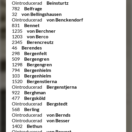
Ointroducerad
Beinsturtz
782
Belfrage
32
von Bellingshausen
Ointroducerad
von Benckendorf
831
Bennet
1235
von Berchner
1203
von Berco
2345
Berencreutz
46
Berendes
298
Bergenfelt
509
Bergengren
1298
Bergengren
794
Bergenhielm
103
Bergenhielm
1520
Bergenstierna
Ointroducerad
Bergenstjerna
922
Berghman
477
Bergsköld
Ointroducerad
Bergstedt
568
Berling
Ointroducerad
von Bernds
Ointroducerad
von Besser
1402
Bethun
Ointroducerad
von Bewert