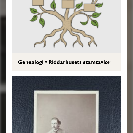
Genealogi
•
Riddarhusets stamtavlor