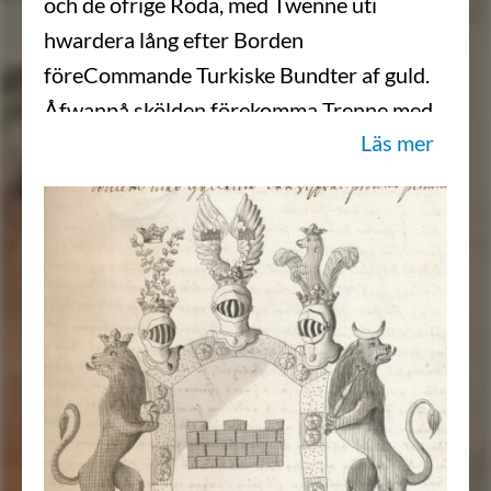
och de öfrige Röda, med Twenne uti
hwardera lång efter Borden
föreCommande Turkiske Bundter af guld.
Åfwanpå skölden förekomma Trenne med
Läs mer
grefweliga Cronor krönte öpne
Tornerehjelmar. Utur den medlersta
hjelmCronan sträcka twenne wingar af
silfwer belagde med hwar sin likadan swart
mur som i skölden. Utur den högra
Hjelmkronan stå upreste Twenne
grönskande LagerQwistar i kors, emellan
hwilkas spetsar swäfwar en öppen
gyllende Crona Och utur den wänstra
Hjelmkronan upspringer mot höger en half