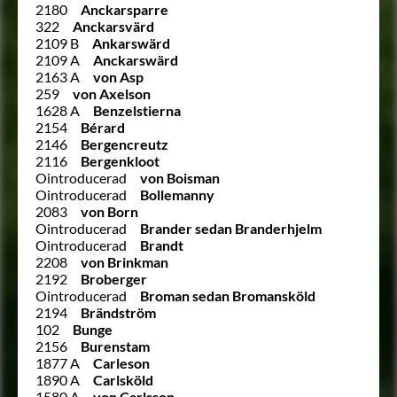
2180
Anckarsparre
322
Anckarsvärd
2109 B
Ankarswärd
2109 A
Anckarswärd
2163 A
von Asp
259
von Axelson
1628 A
Benzelstierna
2154
Bérard
2146
Bergencreutz
2116
Bergenkloot
Ointroducerad
von Boisman
Ointroducerad
Bollemanny
2083
von Born
Ointroducerad
Brander sedan Branderhjelm
Ointroducerad
Brandt
2208
von Brinkman
2192
Broberger
Ointroducerad
Broman sedan Bromansköld
2194
Brändström
102
Bunge
2156
Burenstam
1877 A
Carleson
1890 A
Carlsköld
1580 A
von Carlsson