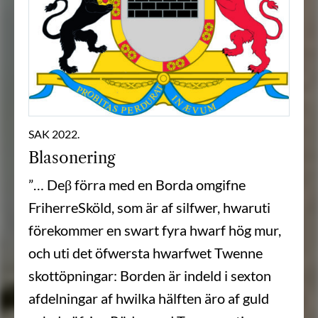
SAK 2022.
Blasonering
”… Deβ förra med en Borda omgifne
FriherreSköld, som är af silfwer, hwaruti
förekommer en swart fyra hwarf hög mur,
och uti det öfwersta hwarfwet Twenne
skottöpningar: Borden är indeld i sexton
afdelningar af hwilka hälften äro af guld