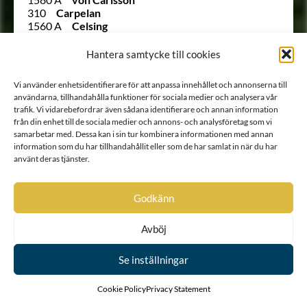
310
Carpelan
1560 A
Celsing
1560 B
Celsing
298
Celsing
Hantera samtycke till cookies
2088
af Chapman
Ointroducerad
Charpentier
Vi använder enhetsidentifierare för att anpassa innehållet och annonserna till
2147
af Christiernin
användarna, tillhandahålla funktioner för sociala medier och analysera vår
1104 A
Cronstedt
trafik. Vi vidarebefordrar även sådana identifierare och annan information
2166
Dahlesköld
från din enhet till de sociala medier och annons- och analysföretag som vi
2133
de Bedoire
samarbetar med. Dessa kan i sin tur kombinera informationen med annan
1921 A
de Carnall
information som du har tillhandahållit eller som de har samlat in när du har
Ointroducerad
de Carnall
använt deras tjänster.
1856 A
de Frese
312
De Geer af Finspång
253
de Geer af Leufsta
Godkänn
2136
de Peijron
2030
von Deutschlender
Avböj
2108
af Donner
Ointroducerad
Duncker
Se inställningar
299
Du Rietz af Hedensberg
2153 B
Edelcrantz
2153 A
Edelcrantz
Cookie Policy
Privacy Statement
2191
Edelcreutz