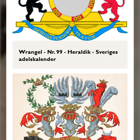
Sköldebrevsavskrifter, RHA, 13:007.
Transkription: Karin Borgkvist Ljung,
2017-10-25.
Wrangel - Nr. 99 - Heraldik - Sveriges
adelskalender