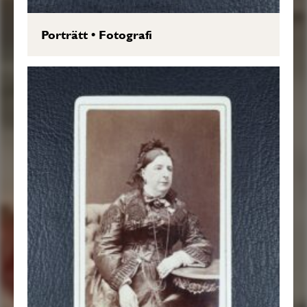
Porträtt
•
Fotografi