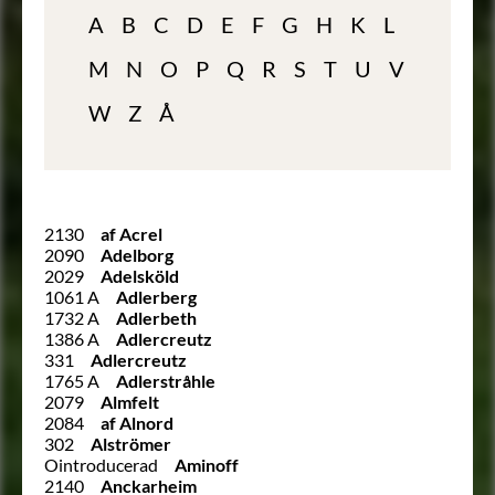
A
B
C
D
E
F
G
H
K
L
M
N
O
P
Q
R
S
T
U
V
W
Z
Å
2130
af Acrel
2090
Adelborg
2029
Adelsköld
1061 A
Adlerberg
1732 A
Adlerbeth
1386 A
Adlercreutz
331
Adlercreutz
1765 A
Adlerstråhle
2079
Almfelt
2084
af Alnord
302
Alströmer
Ointroducerad
Aminoff
2140
Anckarheim