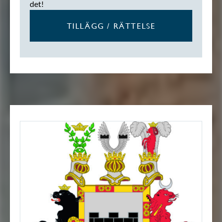
det!
TILLÄGG / RÄTTELSE