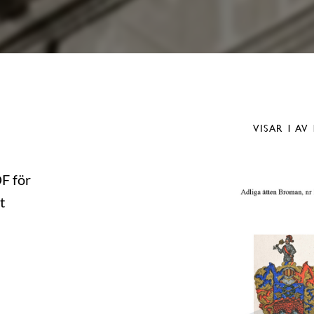
VISAR
1
AV 
DF för
t