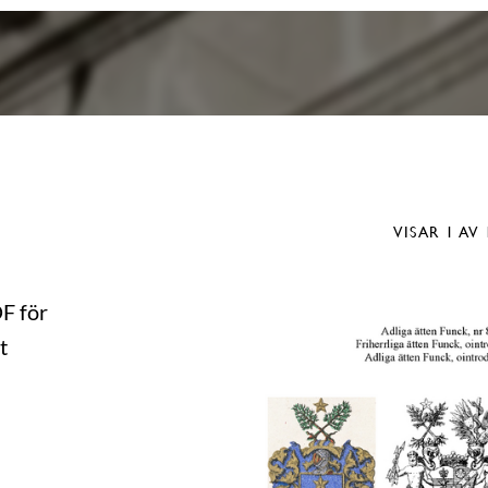
VISAR
1
AV 
DF för
t