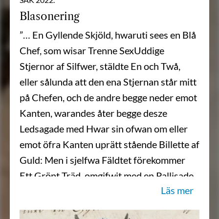
Blasonering
”… En Gyllende Skjöld, hwaruti sees en Blå
Chef, som wisar Trenne SexUddige
Stjernor af Silfwer, stäldte En och Twå,
eller sålunda att den ena Stjernan står mitt
på Chefen, och de andre begge neder emot
Kanten, warandes åter begge desze
Ledsagade med Hwar sin ofwan om eller
emot öfra Kanten uprätt stående Billette af
Guld: Men i sjelfwa Fäldtet förekommer
Ett Grönt Träd, omgifwit med en Pallisade
Läs mer
af Sex Röda och åfwantill sammanbundne
Paler. Åfwanpå den öpne Tornere Hjelmen