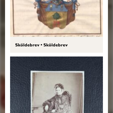
Sköldebrev
•
Sköldebrev