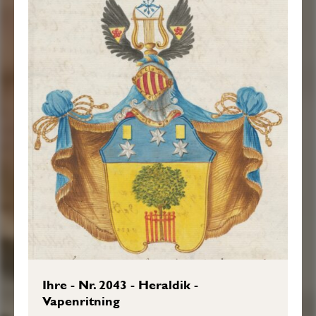
är emellan Twenne Utslagne Swarta
Wingar upstäld en Apollinis Lyra af Guld,
Zirad åfwantill med en Upspänd Blå
Flitzbåge och derpå Korszwis Lagde
Trenne Pilar af samma Färg; Hwardera
Wingen är belagd med en Gyllende
TreKant, spitsen nerwänd, Hwilcken åter är
öfwerlagd med en Röd Fembladig Roos.
Krantsen är af Guld och Blått, och
Wapentäcket är till Yttra sidan Blått men
till den Inra af Guld. Aldeles som samma
Wapen med sina rätta och egenteliga
Färgor här bredwid afmålat finnes.”
Ihre - Nr. 2043 - Heraldik -
Vapenritning
Sköldebrevet i original, RHA.