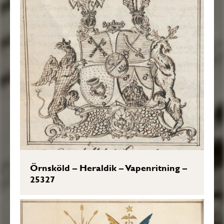
Örnsköld – Heraldik – Vapenritning –
25327