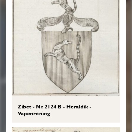
Zibet - Nr. 2124 B - Heraldik -
Vapenritning