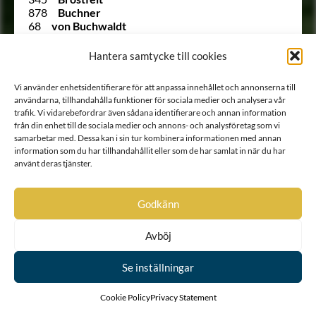
878
Buchner
68
von Buchwaldt
98
von Budberg
1448
Bunge
Hantera samtycke till cookies
126
Bure
614
Burensköld
Vi använder enhetsidentifierare för att anpassa innehållet och annonserna till
116
Burensköld
användarna, tillhandahålla funktioner för sociala medier och analysera vår
Ointroducerad
von Burghausen
trafik. Vi vidarebefordrar även sådana identifierare och annan information
560
von Burghausen
från din enhet till de sociala medier och annons- och analysföretag som vi
1478
von Burguer
samarbetar med. Dessa kan i sin tur kombinera informationen med annan
1296
von Burman
information som du har tillhandahållit eller som de har samlat in när du har
Ointroducerad
Burmeister
använt deras tjänster.
Ointroducerad
Burmeister
Ointroducerad
von Buschenfelt
Ointroducerad
von Buscho
Godkänn
Ointroducerad
von Bussou
546
Butterlin
Avböj
Ointroducerad
von Bülaw
1206
von Bysing
12
Bååt
Se inställningar
997
Bäckhusen
515
Bäfverfeldt
Cookie Policy
Privacy Statement
Ointroducerad
von Bäijern