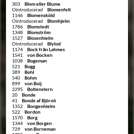
303
Blom eller Blume
Ointroducerad
Blomenfelt
1146
Blomensköld
Ointroducerad
Blomhjelm
1786
Blomstedt
1348
Blomström
1527
Blosenhielm
Ointroducerad
Blylod
1174
Bock från Lahmes
1541
von Bocken
1038
Bogeman
521
Bogg
389
Bohl
540
Bohm
899
von Boij
2295
Boltenstern
20
Bonde
41
Bonde af Björnö
1352
Bongenhielm
522
Bordon
1570
Borg
1344
von Borgen
729
von Borneman