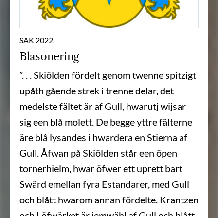
SAK 2022.
Blasonering
”. . . Skiölden fördelt genom twenne spitzigt
upåth gående strek i trenne delar, det
medelste fältet är af Gull, hwarutj wijsar
sig een blå molett. De begge yttre fälterne
äre blå lysandes i hwardera en Stierna af
Gull. Åfwan på Skiölden står een öpen
tornerhielm, hwar öfwer ett uprett bart
Swärd emellan fyra Estandarer, med Gull
och blått hwarom annan fördelte. Krantzen
och Löfwärket är iemwähl af Gull och blått.