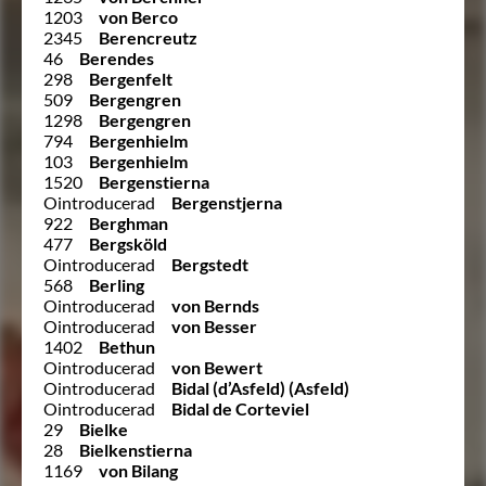
1203
von Berco
2345
Berencreutz
46
Berendes
298
Bergenfelt
509
Bergengren
1298
Bergengren
794
Bergenhielm
103
Bergenhielm
1520
Bergenstierna
Ointroducerad
Bergenstjerna
922
Berghman
477
Bergsköld
Ointroducerad
Bergstedt
568
Berling
Ointroducerad
von Bernds
Ointroducerad
von Besser
1402
Bethun
Ointroducerad
von Bewert
Ointroducerad
Bidal (d’Asfeld) (Asfeld)
Ointroducerad
Bidal de Corteviel
29
Bielke
28
Bielkenstierna
1169
von Bilang