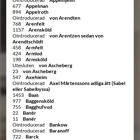
677
Appelman
894
Appelroth
Ointroducerad
von Arendten
768
Arenfelt
1157
Arensköld
Ointroducerad
von Arentzen sedan von
Arendtschildt
458
Armfelt
424
Armlod
198
Armsköld
Utesluten
von Ascheberg
23
von Ascheberg
547
Axehielm
Ointroducerad
Axel Mårtenssons adliga ätt (Sabel
eller Sabelbyssa)
1453
Baas
977
Baggensköld
755
Bagghufvud
22
Banér
11
Banér
Ointroducerad
Bankow
Ointroducerad
Baranoff
722
Barck