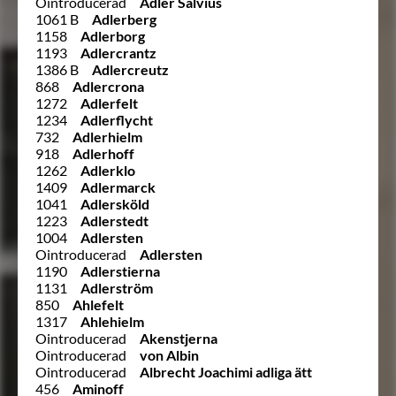
Ointroducerad
Adler Salvius
1061 B
Adlerberg
1158
Adlerborg
1193
Adlercrantz
1386 B
Adlercreutz
868
Adlercrona
1272
Adlerfelt
1234
Adlerflycht
732
Adlerhielm
918
Adlerhoff
1262
Adlerklo
1409
Adlermarck
1041
Adlersköld
1223
Adlerstedt
1004
Adlersten
Ointroducerad
Adlersten
1190
Adlerstierna
1131
Adlerström
850
Ahlefelt
1317
Ahlehielm
Ointroducerad
Akenstjerna
Ointroducerad
von Albin
Ointroducerad
Albrecht Joachimi adliga ätt
456
Aminoff