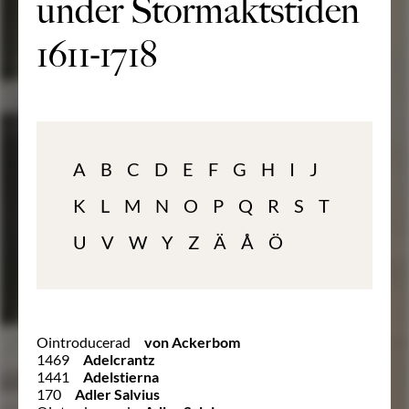
under Stormaktstiden
1611-1718
A
B
C
D
E
F
G
H
I
J
K
L
M
N
O
P
Q
R
S
T
U
V
W
Y
Z
Ä
Å
Ö
Ointroducerad
von Ackerbom
1469
Adelcrantz
1441
Adelstierna
170
Adler Salvius