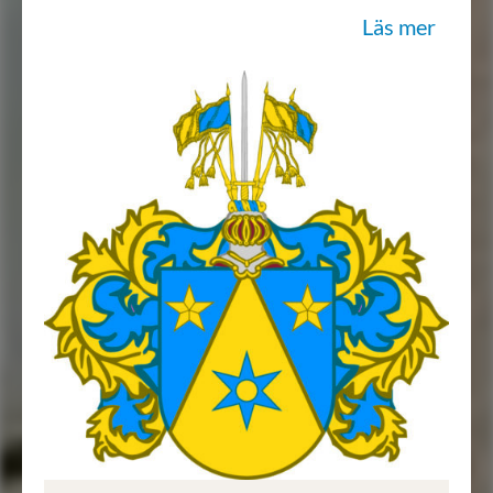
Läs mer
Aldeles som detta Wapnet med deβ rätte
och egentelige färgor här hos står
repræsenterat och afmåhlat.”
Sköldebrevet i original, privat ägo.
Transkription: Göran Mörner, 2018-10-
12.