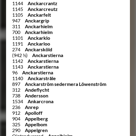
1144
Anckarcrantz
1145
Anckarcreutz
1105
Anckarfelt
947
Anckargrip
311
Anckarhielm
700
Anckarhielm
1101
Anckarklo
1191
Anckarloo
274
Anckarsköld
(942 ½)
Anckarstierna
1142
Anckarstierna
1143
Anckarstierna
96
Anckarstierna
1140
Anckarstråle
897
Anckarström sedermera Löwenström
312
Andeflycht
738
Andersson
1534
Ankarcrona
236
Anrep
912
Apolloff
904
Appelberg
325
Appelbom
290
Appelgren
Ointroducerad
Appelhjelm