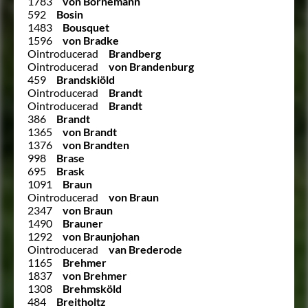
1783
von Bornemann
592
Bosin
1483
Bousquet
1596
von Bradke
Ointroducerad
Brandberg
Ointroducerad
von Brandenburg
459
Brandskiöld
Ointroducerad
Brandt
Ointroducerad
Brandt
386
Brandt
1365
von Brandt
1376
von Brandten
998
Brase
695
Brask
1091
Braun
Ointroducerad
von Braun
2347
von Braun
1490
Brauner
1292
von Braunjohan
Ointroducerad
van Brederode
1165
Brehmer
1837
von Brehmer
1308
Brehmsköld
484
Breitholtz