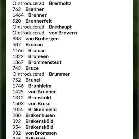
Ointroducerad
Breitholtz
762
Brenner
1464
Brenner
520
Brennerfelt
Ointroducerad
Brethaupt
Ointroducerad
von Brevern
883
von Brobergen
587
Broman
1166
Broman
1322
Broméen
1367
Brommenstedt
745
Bruce
Ointroducerad
Brummer
752
Brunell
1746
Brunhielm
1425
von Brunner
1312
Brunsköld
1503
von Bruse
1055
Bråkenhielm
288
Bråkenhusen
392
Bråkensköld
954
Bråkensköld
932
von Brömssen
345
Bröstfelt