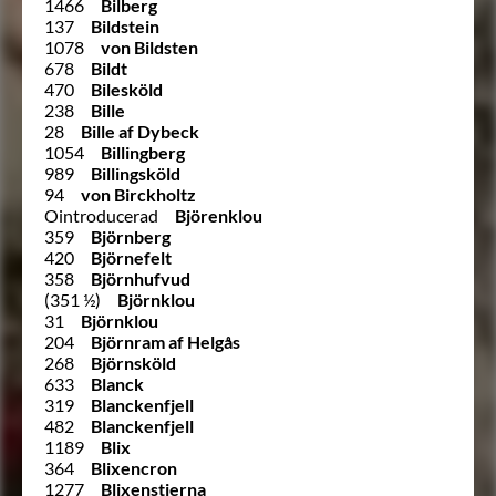
1466
Bilberg
137
Bildstein
1078
von Bildsten
678
Bildt
470
Bilesköld
238
Bille
28
Bille af Dybeck
1054
Billingberg
989
Billingsköld
94
von Birckholtz
Ointroducerad
Björenklou
359
Björnberg
420
Björnefelt
358
Björnhufvud
(351 ½)
Björnklou
31
Björnklou
204
Björnram af Helgås
268
Björnsköld
633
Blanck
319
Blanckenfjell
482
Blanckenfjell
1189
Blix
364
Blixencron
1277
Blixenstierna