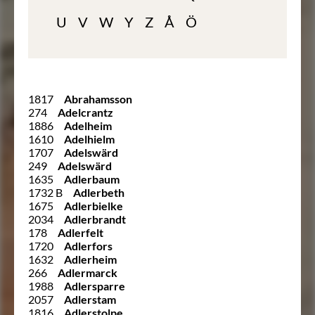
U
V
W
Y
Z
Å
Ö
1817
Abrahamsson
274
Adelcrantz
1886
Adelheim
1610
Adelhielm
1707
Adelswärd
249
Adelswärd
1635
Adlerbaum
1732 B
Adlerbeth
1675
Adlerbielke
2034
Adlerbrandt
178
Adlerfelt
1720
Adlerfors
1632
Adlerheim
266
Adlermarck
1988
Adlersparre
2057
Adlerstam
1816
Adlerstolpe