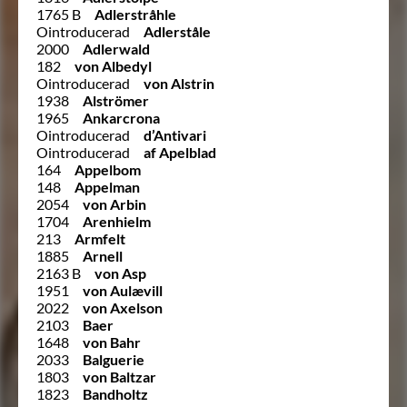
1765 B
Adlerstråhle
Ointroducerad
Adlerståle
2000
Adlerwald
182
von Albedyl
Ointroducerad
von Alstrin
1938
Alströmer
1965
Ankarcrona
Ointroducerad
d’Antivari
Ointroducerad
af Apelblad
164
Appelbom
148
Appelman
2054
von Arbin
1704
Arenhielm
213
Armfelt
1885
Arnell
2163 B
von Asp
1951
von Aulævill
2022
von Axelson
2103
Baer
1648
von Bahr
2033
Balguerie
1803
von Baltzar
1823
Bandholtz