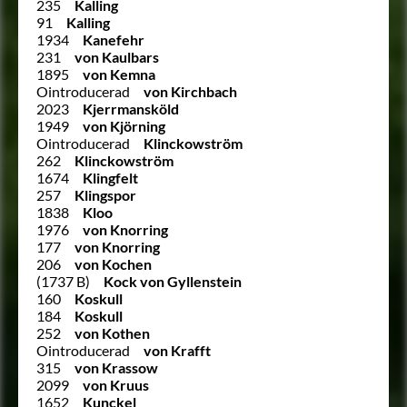
235
Kalling
91
Kalling
1934
Kanefehr
231
von Kaulbars
1895
von Kemna
Ointroducerad
von Kirchbach
2023
Kjerrmansköld
1949
von Kjörning
Ointroducerad
Klinckowström
262
Klinckowström
1674
Klingfelt
257
Klingspor
1838
Kloo
1976
von Knorring
177
von Knorring
206
von Kochen
(1737 B)
Kock von Gyllenstein
160
Koskull
184
Koskull
252
von Kothen
Ointroducerad
von Krafft
315
von Krassow
2099
von Kruus
1652
Kunckel