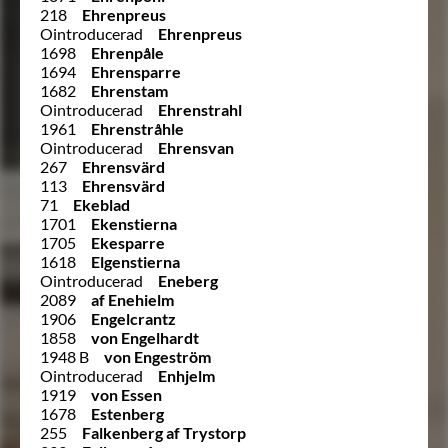
218
Ehrenpreus
Ointroducerad
Ehrenpreus
1698
Ehrenpåle
1694
Ehrensparre
1682
Ehrenstam
Ointroducerad
Ehrenstrahl
1961
Ehrenstråhle
Ointroducerad
Ehrensvan
267
Ehrensvärd
113
Ehrensvärd
71
Ekeblad
1701
Ekenstierna
1705
Ekesparre
1618
Elgenstierna
Ointroducerad
Eneberg
2089
af Enehielm
1906
Engelcrantz
1858
von Engelhardt
1948 B
von Engeström
Ointroducerad
Enhjelm
1919
von Essen
1678
Estenberg
255
Falkenberg af Trystorp