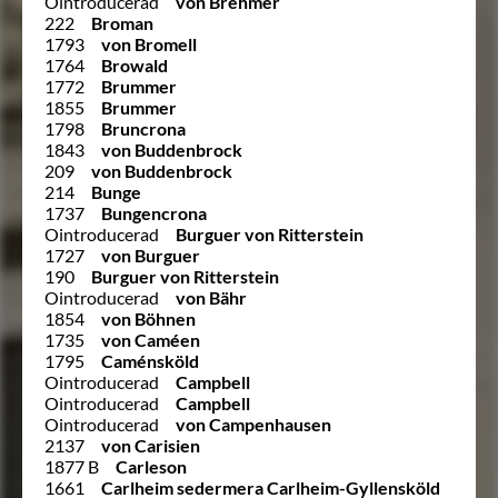
Ointroducerad
von Brehmer
222
Broman
1793
von Bromell
1764
Browald
1772
Brummer
1855
Brummer
1798
Bruncrona
1843
von Buddenbrock
209
von Buddenbrock
214
Bunge
1737
Bungencrona
Ointroducerad
Burguer von Ritterstein
1727
von Burguer
190
Burguer von Ritterstein
Ointroducerad
von Bähr
1854
von Böhnen
1735
von Caméen
1795
Caménsköld
Ointroducerad
Campbell
Ointroducerad
Campbell
Ointroducerad
von Campenhausen
2137
von Carisien
1877 B
Carleson
1661
Carlheim sedermera Carlheim-Gyllensköld