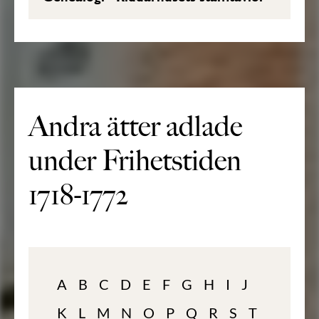
Andra ätter adlade
under Frihetstiden
1718-1772
A
B
C
D
E
F
G
H
I
J
K
L
M
N
O
P
Q
R
S
T