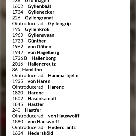
238
Grönhagen
1602
Gyllenbååt
1734
Gyllenecker
226
Gyllengranat
Ointroducerad
Gyllengrip
195
Gyllenkrok
1969
Gyllensvaan
1723
Günther
1962
von Göben
1942
von Hagelberg
1736 B
Hallenborg
2016
Hallencreutz
86
Hamilton
Ointroducerad
Hammarhjelm
1935
von Haren
Ointroducerad
Harenc
1820
Harenc
1802
Hasenkampff
1845
Hastfer
240
Hastfer
Ointroducerad
von Hauswolff
1880
von Hauswolff
Ointroducerad
Hedercrantz
1634
Hedersköld