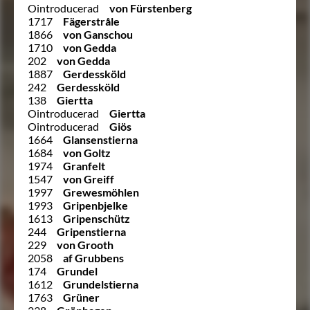
Ointroducerad
von Fürstenberg
1717
Fägerstråle
1866
von Ganschou
1710
von Gedda
202
von Gedda
1887
Gerdessköld
242
Gerdessköld
138
Giertta
Ointroducerad
Giertta
Ointroducerad
Giös
1664
Glansenstierna
1684
von Goltz
1974
Granfelt
1547
von Greiff
1997
Grewesmöhlen
1993
Gripenbjelke
1613
Gripenschütz
244
Gripenstierna
229
von Grooth
2058
af Grubbens
174
Grundel
1612
Grundelstierna
1763
Grüner