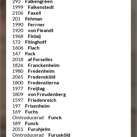
293
Falkengréen
1999
Falkenstedt
2106
Faxell
201
Fehman
1990
Ferrner
1920
von Fieandt
1968
Finlaij
172
Fitinghoff
1606
Flach
147
Fock
2018
af Forselles
1826
Franckenheim
1980
Fredenheim
2065
Fredensköld
1800
Fredenstierna
1977
Freijtag
1809
von Freudenberg
1597
Friedenreich
197
Frisenheim
169
Fuchs
Ointroducerad
Funck
189
Funck
2051
Furuhjelm
Ointroducerad
Furusköld