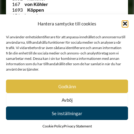
167
von Köhler
1693
Köppen
156
Lagerberg
75
Lagerberg
Hantera samtycke till cookies
Ointroducerad
Lagerberg
254
Lagerbielke
Vi använder enhetsidentifierare för att anpassa innehållet och annonserna till
1620
Lagerborg
användarna, tillhandahålla funktioner för sociala medier och analysera vår
2061 B
Lagerbring
trafik. Vi vidarebefordrar även sådana identifierare och annan information
245
Lagerfelt
från din enhet till de sociala medier och annons- och analysföretag som vi
Ointroducerad
Lagerflycht
samarbetar med. Dessa kan i sin tur kombinera informationen med annan
2038
von Lagerlöf
information som du har tillhandahållit eller som de har samlat in när du har
Ointroducerad
Lagerstam
använt deras tjänster.
1630
Lagerstolpe
1992
Lagerstråle
1933
Lagersvärd
Godkänn
Ointroducerad
Lagertvist
1832
von Lang
Avböj
241
von Lantingshausen
1989
le Febure
1667
Leijonadler
Se inställningar
Ointroducerad
Leijonflycht
142
Leijonhielm
Cookie Policy
Privacy Statement
73
Leijonstedt