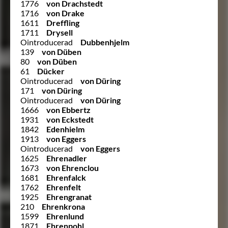
1776
von Drachstedt
1716
von Drake
1611
Dreffling
1711
Drysell
Ointroducerad
Dubbenhjelm
139
von Düben
80
von Düben
61
Dücker
Ointroducerad
von Düring
171
von Düring
Ointroducerad
von Düring
1666
von Ebbertz
1931
von Eckstedt
1842
Edenhielm
1913
von Eggers
Ointroducerad
von Eggers
1625
Ehrenadler
1673
von Ehrenclou
1681
Ehrenfalck
1762
Ehrenfelt
1925
Ehrengranat
210
Ehrenkrona
1599
Ehrenlund
1871
Ehrenpohl