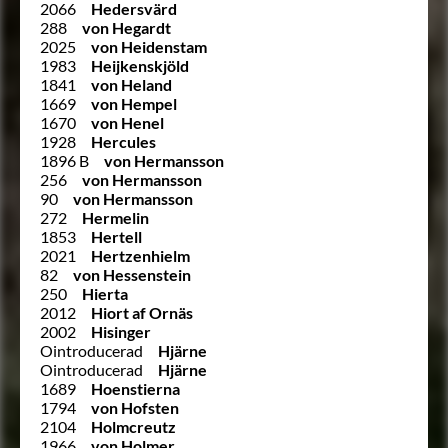
2066
Hedersvärd
288
von Hegardt
2025
von Heidenstam
1983
Heijkenskjöld
1841
von Heland
1669
von Hempel
1670
von Henel
1928
Hercules
1896 B
von Hermansson
256
von Hermansson
90
von Hermansson
272
Hermelin
1853
Hertell
2021
Hertzenhielm
82
von Hessenstein
250
Hierta
2012
Hiort af Ornäs
2002
Hisinger
Ointroducerad
Hjärne
Ointroducerad
Hjärne
1689
Hoenstierna
1794
von Hofsten
2104
Holmcreutz
1966
von Holmer