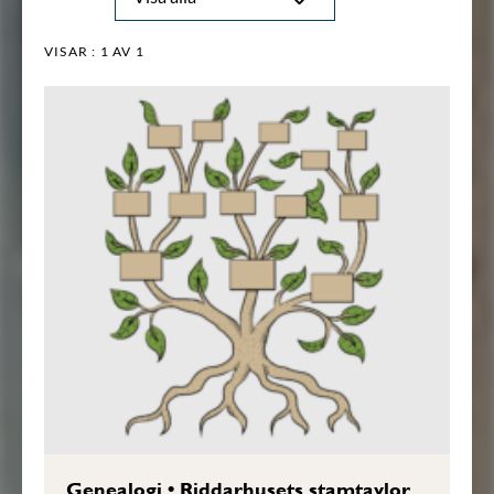
VISAR :
1
AV 1
Genealogi
•
Riddarhusets stamtavlor