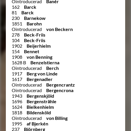
Ointroducerad
Banér
162
Barck
81
Barck
230
Barnekow
1851
Barohn
Ointroducerad
von Beckern
278
Beck-Friis
104
Beck-Friis
1902
Beijerhielm
154
Bennet
1908
von Benning
1628 B
Benzelstierna
Ointroducerad
Berch
1917
Berg von Linde
1617
Bergenadler
Ointroducerad
Bergencrantz
Ointroducerad
Bergencrona
1943
Bergenskjöld
1696
Bergenstråhle
1624
Bielkenhielm
1818
Bildensköld
Ointroducerad
von Billing
1995
af Bjerkén
237
Björnberg