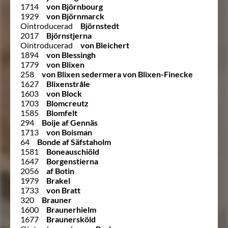
1714
von Björnbourg
1929
von Björnmarck
Ointroducerad
Björnstedt
2017
Björnstjerna
Ointroducerad
von Bleichert
1894
von Blessingh
1779
von Blixen
258
von Blixen sedermera von Blixen-Finecke
1627
Blixenstråle
1603
von Block
1703
Blomcreutz
1585
Blomfelt
294
Boije af Gennäs
1713
von Boisman
64
Bonde af Säfstaholm
1581
Boneauschiöld
1647
Borgenstierna
2056
af Botin
1979
Brakel
1733
von Bratt
320
Brauner
1600
Braunerhielm
1677
Braunersköld