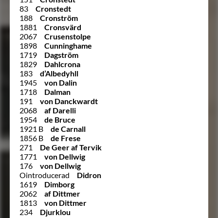
83
Cronstedt
188
Cronström
1881
Cronsvärd
2067
Crusenstolpe
1898
Cunninghame
1719
Dagström
1829
Dahlcrona
183
d’Albedyhll
1945
von Dalin
1718
Dalman
191
von Danckwardt
2068
af Darelli
1954
de Bruce
1921 B
de Carnall
1856 B
de Frese
271
De Geer af Tervik
1771
von Dellwig
176
von Dellwig
Ointroducerad
Didron
1619
Dimborg
2062
af Dittmer
1813
von Dittmer
234
Djurklou