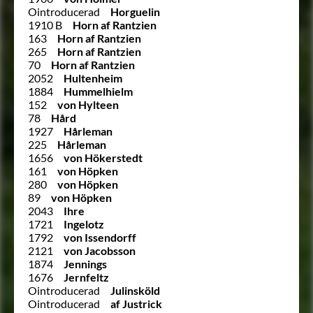
Ointroducerad
Horguelin
1910 B
Horn af Rantzien
163
Horn af Rantzien
265
Horn af Rantzien
70
Horn af Rantzien
2052
Hultenheim
1884
Hummelhielm
152
von Hylteen
78
Hård
1927
Hårleman
225
Hårleman
1656
von Hökerstedt
161
von Höpken
280
von Höpken
89
von Höpken
2043
Ihre
1721
Ingelotz
1792
von Issendorff
2121
von Jacobsson
1874
Jennings
1676
Jernfeltz
Ointroducerad
Julinsköld
Ointroducerad
af Justrick