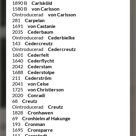
1890 B
Carlsköld
1580 B
von Carlsson
Ointroducerad
von Carlsson
281
Carpelan
1691
von Castanie
2035
Cederbaum
Ointroducerad
Cederbielke
143
Cedercreutz
Ointroducerad
Cedercreutz
1601
Cederfelt
1640
Cederflycht
2042
Cederstam
1688
Cederstolpe
211
Cederström
2041
von Celse
1725
von Christierson
2020
Conradi
68
Creutz
Ointroducerad
Creutz
1828
Cronhawen
69
Cronhielm af Hakunge
193
Cronman
1695
Cronsparre
151
Cronstedt