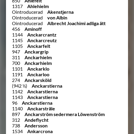
850
Ahlefelt
1317
Ahlehielm
Ointroducerad
Akenstjerna
Ointroducerad
von Albin
Ointroducerad
Albrecht Joachimi adliga ätt
456
Aminoff
1144
Anckarcrantz
1145
Anckarcreutz
1105
Anckarfelt
947
Anckargrip
311
Anckarhielm
700
Anckarhielm
1101
Anckarklo
1191
Anckarloo
274
Anckarsköld
(942 ½)
Anckarstierna
1142
Anckarstierna
1143
Anckarstierna
96
Anckarstierna
1140
Anckarstråle
897
Anckarström sedermera Löwenström
312
Andeflycht
738
Andersson
1534
Ankarcrona