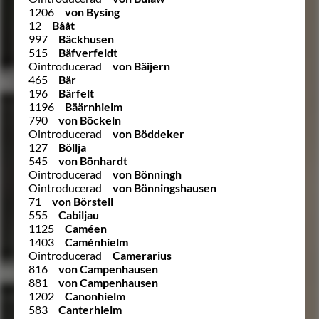
1206
von Bysing
12
Bååt
997
Bäckhusen
515
Bäfverfeldt
Ointroducerad
von Bäijern
465
Bär
196
Bärfelt
1196
Bäärnhielm
790
von Böckeln
Ointroducerad
von Böddeker
127
Böllja
545
von Bönhardt
Ointroducerad
von Bönningh
Ointroducerad
von Bönningshausen
71
von Börstell
555
Cabiljau
1125
Caméen
1403
Caménhielm
Ointroducerad
Camerarius
816
von Campenhausen
881
von Campenhausen
1202
Canonhielm
583
Canterhielm