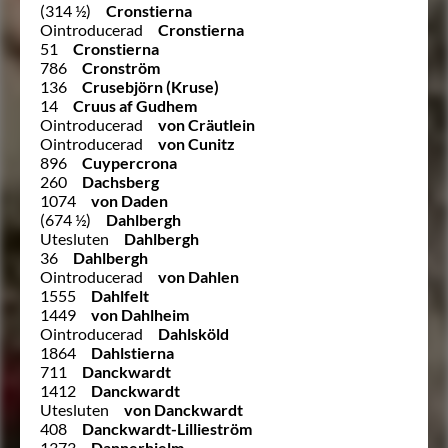
(314 ½)
Cronstierna
Ointroducerad
Cronstierna
51
Cronstierna
786
Cronström
136
Crusebjörn (Kruse)
14
Cruus af Gudhem
Ointroducerad
von Cräutlein
Ointroducerad
von Cunitz
896
Cuypercrona
260
Dachsberg
1074
von Daden
(674 ½)
Dahlbergh
Utesluten
Dahlbergh
36
Dahlbergh
Ointroducerad
von Dahlen
1555
Dahlfelt
1449
von Dahlheim
Ointroducerad
Dahlsköld
1864
Dahlstierna
711
Danckwardt
1412
Danckwardt
Utesluten
von Danckwardt
408
Danckwardt-Lillieström
1373
Dannerhielm