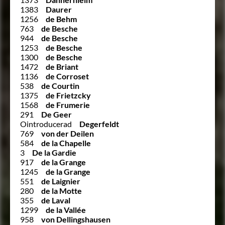
1383
Daurer
1256
de Behm
763
de Besche
944
de Besche
1253
de Besche
1300
de Besche
1472
de Briant
1136
de Corroset
538
de Courtin
1375
de Frietzcky
1568
de Frumerie
291
De Geer
Ointroducerad
Degerfeldt
769
von der Deilen
584
de la Chapelle
3
De la Gardie
917
de la Grange
1245
de la Grange
551
de Laignier
280
de la Motte
355
de Laval
1299
de la Vallée
958
von Dellingshausen