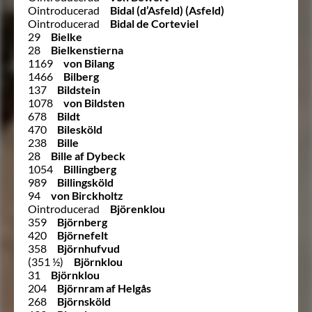
Ointroducerad
Bidal (d’Asfeld) (Asfeld)
Ointroducerad
Bidal de Corteviel
29
Bielke
28
Bielkenstierna
1169
von Bilang
1466
Bilberg
137
Bildstein
1078
von Bildsten
678
Bildt
470
Bilesköld
238
Bille
28
Bille af Dybeck
1054
Billingberg
989
Billingsköld
94
von Birckholtz
Ointroducerad
Björenklou
359
Björnberg
420
Björnefelt
358
Björnhufvud
(351 ½)
Björnklou
31
Björnklou
204
Björnram af Helgås
268
Björnsköld