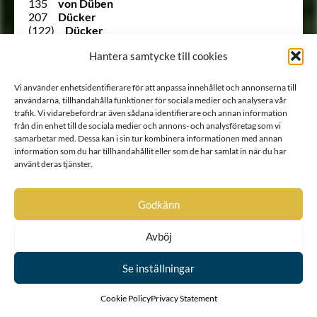
135
von Düben
207
Dücker
(122)
Dücker
1519
von Döbeln
Hantera samtycke till cookies
Ointroducerad
von Döringh
Ointroducerad
Ebersköld
1461
von Eccard
Vi använder enhetsidentifierare för att anpassa innehållet och annonserna till
Ointroducerad
Eckhof
användarna, tillhandahålla funktioner för sociala medier och analysera vår
1129
Edelfelt
trafik. Vi vidarebefordrar även sådana identifierare och annan information
617
Edenberg
från din enhet till de sociala medier och annons- och analysföretag som vi
1257
Eding
samarbetar med. Dessa kan i sin tur kombinera informationen med annan
1124
Ehrenanckar
information som du har tillhandahållit eller som de har samlat in när du har
772
Ehrenberg
använt deras tjänster.
1329
Ehrenbielke
1515
Ehrenbill
Godkänn
1109
Ehrenborg
Ointroducerad
von Ehrenburg
1003
Ehrenbusch
Avböj
823
Ehrencrantz
1339
Ehrencreutz
Se inställningar
879
Ehrencrona
985
Ehrenfels
890
Ehrenfelt
Cookie Policy
Privacy Statement
952
Ehrenflycht