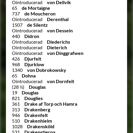
Ointroducerad
von Dellvik
65
de Mortaigne
737
de Moucheron
Ointroducerad
Derenthal
1507
de Silentz
Ointroducerad
von Dessein
440
Didron
Ointroducerad
Diederichs
Ointroducerad
Dieterich
Ointroducerad
von Dinggrafwen
426
Djurfelt
968
Djurklow
1340
von Dobrokowsky
65
Dohna
Ointroducerad
von Dornfelt
(28 ½)
Douglas
19
Douglas
821
Douglies
361
Drake af Torp och Hamra
313
Drakenberg
946
Drakenfelt
510
Drakenhielm
1028
Drakensköld
531
Drakenstierna