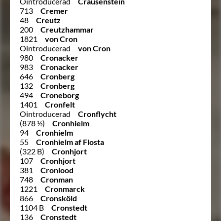
Ointroducerad
Crausenstein
713
Cremer
48
Creutz
200
Creutzhammar
1821
von Cron
Ointroducerad
von Cron
980
Cronacker
983
Cronacker
646
Cronberg
132
Cronberg
494
Croneborg
1401
Cronfelt
Ointroducerad
Cronflycht
(878 ½)
Cronhielm
94
Cronhielm
55
Cronhielm af Flosta
(322 B)
Cronhjort
107
Cronhjort
381
Cronlood
748
Cronman
1221
Cronmarck
866
Cronsköld
1104 B
Cronstedt
136
Cronstedt