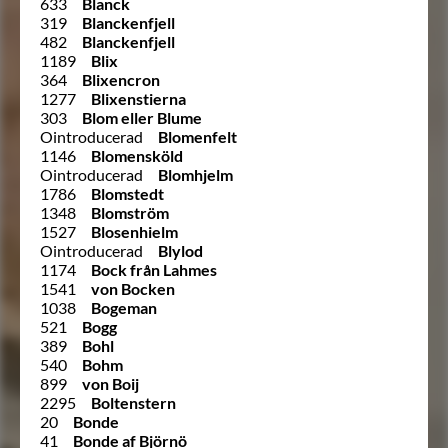
633
Blanck
319
Blanckenfjell
482
Blanckenfjell
1189
Blix
364
Blixencron
1277
Blixenstierna
303
Blom eller Blume
Ointroducerad
Blomenfelt
1146
Blomensköld
Ointroducerad
Blomhjelm
1786
Blomstedt
1348
Blomström
1527
Blosenhielm
Ointroducerad
Blylod
1174
Bock från Lahmes
1541
von Bocken
1038
Bogeman
521
Bogg
389
Bohl
540
Bohm
899
von Boij
2295
Boltenstern
20
Bonde
41
Bonde af Björnö