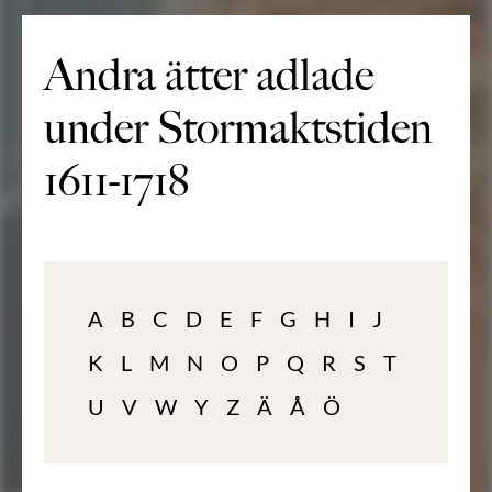
Andra ätter adlade
under Stormaktstiden
1611-1718
A
B
C
D
E
F
G
H
I
J
K
L
M
N
O
P
Q
R
S
T
U
V
W
Y
Z
Ä
Å
Ö