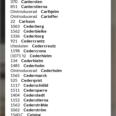
370
Cantersten
851
Canterstierna
Ointroducerad
Carlhjelm
Ointroducerad
Carloffer
22
Carlsson
1063
Cederberg
1562
Cederbielke
1336
Cederborg
921
Cedercrantz
Utesluten
Cedercreutz
1198
Cedercrona
(1071 ½)
Cederhielm
134
Cederhielm
1485
Cederholm
Ointroducerad
Cederholm
1565
Cedermarck
525
Cederqvist
1117
Cederschiöld
1511
Cedersparre
1404
Cederstedt
1152
Cederstierna
1563
Cederstråhle
1062
Cederström
1560 C
Celsing