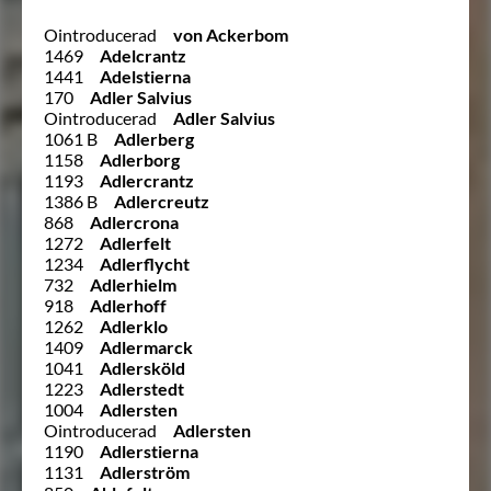
Ointroducerad
von Ackerbom
1469
Adelcrantz
1441
Adelstierna
170
Adler Salvius
Ointroducerad
Adler Salvius
1061 B
Adlerberg
1158
Adlerborg
1193
Adlercrantz
1386 B
Adlercreutz
868
Adlercrona
1272
Adlerfelt
1234
Adlerflycht
732
Adlerhielm
918
Adlerhoff
1262
Adlerklo
1409
Adlermarck
1041
Adlersköld
1223
Adlerstedt
1004
Adlersten
Ointroducerad
Adlersten
1190
Adlerstierna
1131
Adlerström