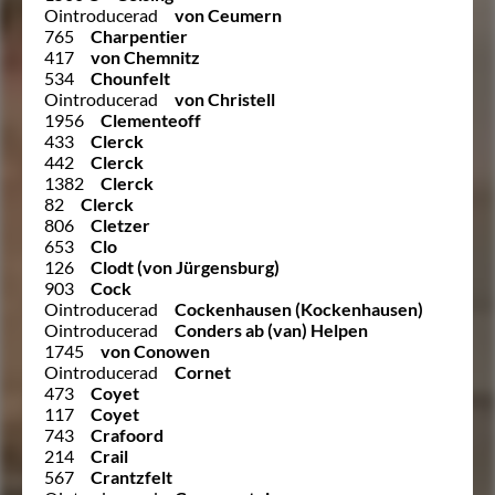
Ointroducerad
von Ceumern
765
Charpentier
417
von Chemnitz
534
Chounfelt
Ointroducerad
von Christell
1956
Clementeoff
433
Clerck
442
Clerck
1382
Clerck
82
Clerck
806
Cletzer
653
Clo
126
Clodt (von Jürgensburg)
903
Cock
Ointroducerad
Cockenhausen (Kockenhausen)
Ointroducerad
Conders ab (van) Helpen
1745
von Conowen
Ointroducerad
Cornet
473
Coyet
117
Coyet
743
Crafoord
214
Crail
567
Crantzfelt