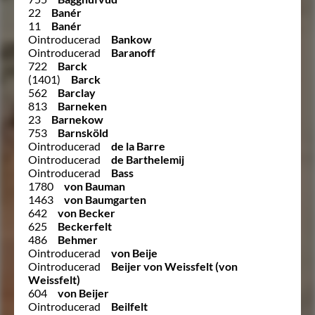
22
Banér
11
Banér
Ointroducerad
Bankow
Ointroducerad
Baranoff
722
Barck
(1401)
Barck
562
Barclay
813
Barneken
23
Barnekow
753
Barnsköld
Ointroducerad
de la Barre
Ointroducerad
de Barthelemij
Ointroducerad
Bass
1780
von Bauman
1463
von Baumgarten
642
von Becker
625
Beckerfelt
486
Behmer
Ointroducerad
von Beije
Ointroducerad
Beijer von Weissfelt (von
Weissfelt)
604
von Beijer
Ointroducerad
Beilfelt