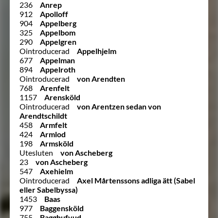
236
Anrep
912
Apolloff
904
Appelberg
325
Appelbom
290
Appelgren
Ointroducerad
Appelhjelm
677
Appelman
894
Appelroth
Ointroducerad
von Arendten
768
Arenfelt
1157
Arensköld
Ointroducerad
von Arentzen sedan von
Arendtschildt
458
Armfelt
424
Armlod
198
Armsköld
Utesluten
von Ascheberg
23
von Ascheberg
547
Axehielm
Ointroducerad
Axel Mårtenssons adliga ätt (Sabel
eller Sabelbyssa)
1453
Baas
977
Baggensköld
755
Bagghufvud