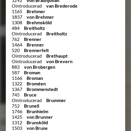
1292
von Braunjohan
Ointroducerad
van Brederode
1165
Brehmer
1837
von Brehmer
1308
Brehmsköld
484
Breitholtz
Ointroducerad
Breitholtz
762
Brenner
1464
Brenner
520
Brennerfelt
Ointroducerad
Brethaupt
Ointroducerad
von Brevern
883
von Brobergen
587
Broman
1166
Broman
1322
Broméen
1367
Brommenstedt
745
Bruce
Ointroducerad
Brummer
752
Brunell
1746
Brunhielm
1425
von Brunner
1312
Brunsköld
1503
von Bruse