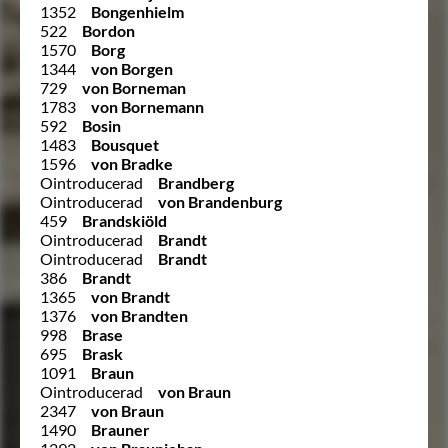
1352
Bongenhielm
522
Bordon
1570
Borg
1344
von Borgen
729
von Borneman
1783
von Bornemann
592
Bosin
1483
Bousquet
1596
von Bradke
Ointroducerad
Brandberg
Ointroducerad
von Brandenburg
459
Brandskiöld
Ointroducerad
Brandt
Ointroducerad
Brandt
386
Brandt
1365
von Brandt
1376
von Brandten
998
Brase
695
Brask
1091
Braun
Ointroducerad
von Braun
2347
von Braun
1490
Brauner