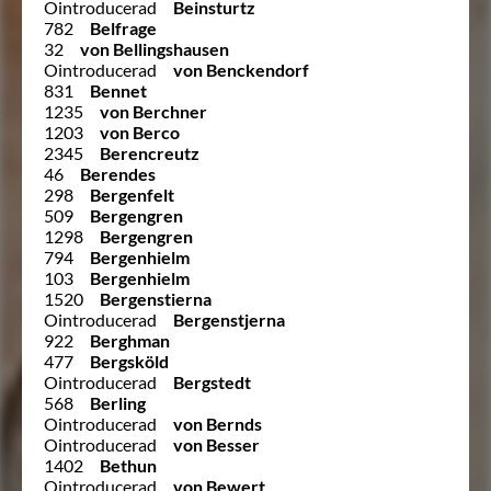
Ointroducerad
Beinsturtz
782
Belfrage
32
von Bellingshausen
Ointroducerad
von Benckendorf
831
Bennet
1235
von Berchner
1203
von Berco
2345
Berencreutz
46
Berendes
298
Bergenfelt
509
Bergengren
1298
Bergengren
794
Bergenhielm
103
Bergenhielm
1520
Bergenstierna
Ointroducerad
Bergenstjerna
922
Berghman
477
Bergsköld
Ointroducerad
Bergstedt
568
Berling
Ointroducerad
von Bernds
Ointroducerad
von Besser
1402
Bethun
Ointroducerad
von Bewert