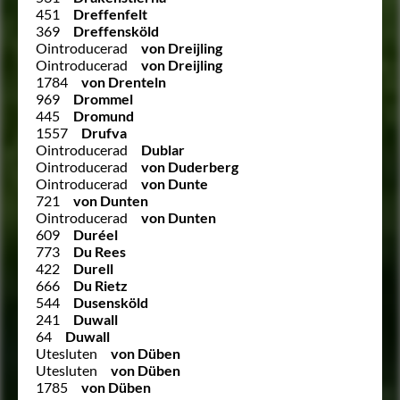
451
Dreffenfelt
369
Dreffensköld
Ointroducerad
von Dreijling
Ointroducerad
von Dreijling
1784
von Drenteln
969
Drommel
445
Dromund
1557
Drufva
Ointroducerad
Dublar
Ointroducerad
von Duderberg
Ointroducerad
von Dunte
721
von Dunten
Ointroducerad
von Dunten
609
Duréel
773
Du Rees
422
Durell
666
Du Rietz
544
Dusensköld
241
Duwall
64
Duwall
Utesluten
von Düben
Utesluten
von Düben
1785
von Düben