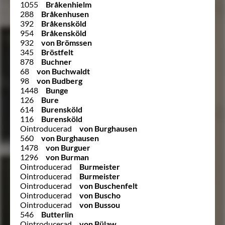
1055
Bråkenhielm
288
Bråkenhusen
392
Bråkensköld
954
Bråkensköld
932
von Brömssen
345
Bröstfelt
878
Buchner
68
von Buchwaldt
98
von Budberg
1448
Bunge
126
Bure
614
Burensköld
116
Burensköld
Ointroducerad
von Burghausen
560
von Burghausen
1478
von Burguer
1296
von Burman
Ointroducerad
Burmeister
Ointroducerad
Burmeister
Ointroducerad
von Buschenfelt
Ointroducerad
von Buscho
Ointroducerad
von Bussou
546
Butterlin
Ointroducerad
von Bülaw