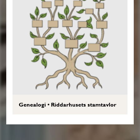
Genealogi
•
Riddarhusets stamtavlor