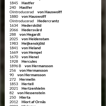
1845
Hastfer
240
Hastfer
Ointroducerad
von Hauswolff
1880
von Hauswolff
Ointroducerad
Hedercrantz
1634
Hedersköld
2066
Hedersvärd
288
von Hegardt
2025
von Heidenstam
1983
Heijkenskjöld
1841
von Heland
1669
von Hempel
1670
von Henel
1928
Hercules
1896 B
von Hermansson
256
von Hermansson
90
von Hermansson
272
Hermelin
1853
Hertell
2021
Hertzenhielm
82
von Hessenstein
250
Hierta
2012
Hiort af Ornäs