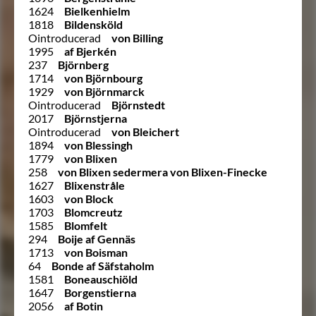
1624
Bielkenhielm
1818
Bildensköld
Ointroducerad
von Billing
1995
af Bjerkén
237
Björnberg
1714
von Björnbourg
1929
von Björnmarck
Ointroducerad
Björnstedt
2017
Björnstjerna
Ointroducerad
von Bleichert
1894
von Blessingh
1779
von Blixen
258
von Blixen sedermera von Blixen-Finecke
1627
Blixenstråle
1603
von Block
1703
Blomcreutz
1585
Blomfelt
294
Boije af Gennäs
1713
von Boisman
64
Bonde af Säfstaholm
1581
Boneauschiöld
1647
Borgenstierna
2056
af Botin