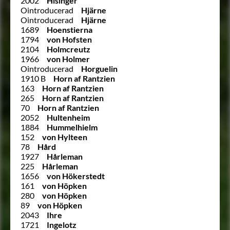
2002
Hisinger
Ointroducerad
Hjärne
Ointroducerad
Hjärne
1689
Hoenstierna
1794
von Hofsten
2104
Holmcreutz
1966
von Holmer
Ointroducerad
Horguelin
1910 B
Horn af Rantzien
163
Horn af Rantzien
265
Horn af Rantzien
70
Horn af Rantzien
2052
Hultenheim
1884
Hummelhielm
152
von Hylteen
78
Hård
1927
Hårleman
225
Hårleman
1656
von Hökerstedt
161
von Höpken
280
von Höpken
89
von Höpken
2043
Ihre
1721
Ingelotz