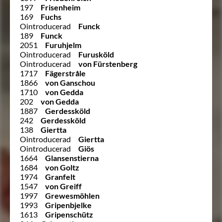
197
Frisenheim
169
Fuchs
Ointroducerad
Funck
189
Funck
2051
Furuhjelm
Ointroducerad
Furusköld
Ointroducerad
von Fürstenberg
1717
Fägerstråle
1866
von Ganschou
1710
von Gedda
202
von Gedda
1887
Gerdessköld
242
Gerdessköld
138
Giertta
Ointroducerad
Giertta
Ointroducerad
Giös
1664
Glansenstierna
1684
von Goltz
1974
Granfelt
1547
von Greiff
1997
Grewesmöhlen
1993
Gripenbjelke
1613
Gripenschütz