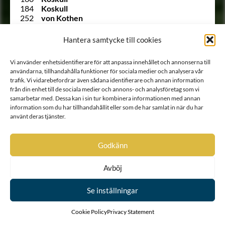
184
Koskull
252
von Kothen
Ointroducerad
von Krafft
315
von Krassow
Hantera samtycke till cookies
2099
von Kruus
1652
Kunckel
Vi använder enhetsidentifierare för att anpassa innehållet och annonserna till
167
von Köhler
användarna, tillhandahålla funktioner för sociala medier och analysera vår
1693
Köppen
trafik. Vi vidarebefordrar även sådana identifierare och annan information
156
Lagerberg
från din enhet till de sociala medier och annons- och analysföretag som vi
75
Lagerberg
samarbetar med. Dessa kan i sin tur kombinera informationen med annan
Ointroducerad
Lagerberg
information som du har tillhandahållit eller som de har samlat in när du har
254
Lagerbielke
använt deras tjänster.
1620
Lagerborg
2061 B
Lagerbring
245
Lagerfelt
Godkänn
Ointroducerad
Lagerflycht
2038
von Lagerlöf
Avböj
Ointroducerad
Lagerstam
1630
Lagerstolpe
1992
Lagerstråle
Se inställningar
1933
Lagersvärd
Ointroducerad
Lagertvist
Cookie Policy
Privacy Statement
1832
von Lang