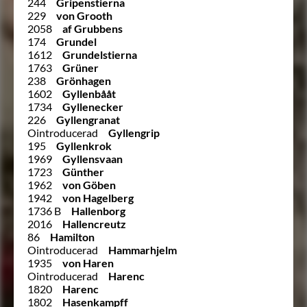
244
Gripenstierna
229
von Grooth
2058
af Grubbens
174
Grundel
1612
Grundelstierna
1763
Grüner
238
Grönhagen
1602
Gyllenbååt
1734
Gyllenecker
226
Gyllengranat
Ointroducerad
Gyllengrip
195
Gyllenkrok
1969
Gyllensvaan
1723
Günther
1962
von Göben
1942
von Hagelberg
1736 B
Hallenborg
2016
Hallencreutz
86
Hamilton
Ointroducerad
Hammarhjelm
1935
von Haren
Ointroducerad
Harenc
1820
Harenc
1802
Hasenkampff