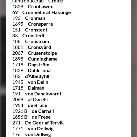
Ointroducerad
Creutz
1828
Cronhawen
69
Cronhielm af Hakunge
193
Cronman
1695
Cronsparre
151
Cronstedt
83
Cronstedt
188
Cronström
1881
Cronsvärd
2067
Crusenstolpe
1898
Cunninghame
1719
Dagström
1829
Dahlcrona
183
d’Albedyhll
1945
von Dalin
1718
Dalman
191
von Danckwardt
2068
af Darelli
1954
de Bruce
1921 B
de Carnall
1856 B
de Frese
271
De Geer af Tervik
1771
von Dellwig
176
von Dellwig