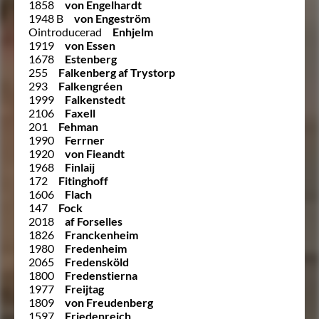
1858
von Engelhardt
1948 B
von Engeström
Ointroducerad
Enhjelm
1919
von Essen
1678
Estenberg
255
Falkenberg af Trystorp
293
Falkengréen
1999
Falkenstedt
2106
Faxell
201
Fehman
1990
Ferrner
1920
von Fieandt
1968
Finlaij
172
Fitinghoff
1606
Flach
147
Fock
2018
af Forselles
1826
Franckenheim
1980
Fredenheim
2065
Fredensköld
1800
Fredenstierna
1977
Freijtag
1809
von Freudenberg
1597
Friedenreich