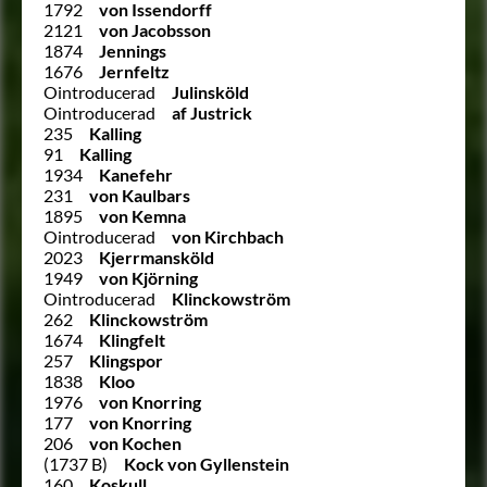
1792
von Issendorff
2121
von Jacobsson
1874
Jennings
1676
Jernfeltz
Ointroducerad
Julinsköld
Ointroducerad
af Justrick
235
Kalling
91
Kalling
1934
Kanefehr
231
von Kaulbars
1895
von Kemna
Ointroducerad
von Kirchbach
2023
Kjerrmansköld
1949
von Kjörning
Ointroducerad
Klinckowström
262
Klinckowström
1674
Klingfelt
257
Klingspor
1838
Kloo
1976
von Knorring
177
von Knorring
206
von Kochen
(1737 B)
Kock von Gyllenstein
160
Koskull