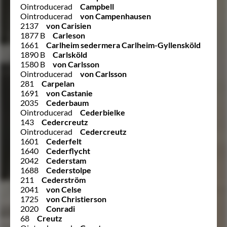
Ointroducerad
Campbell
Ointroducerad
von Campenhausen
2137
von Carisien
1877 B
Carleson
1661
Carlheim sedermera Carlheim-Gyllensköld
1890 B
Carlsköld
1580 B
von Carlsson
Ointroducerad
von Carlsson
281
Carpelan
1691
von Castanie
2035
Cederbaum
Ointroducerad
Cederbielke
143
Cedercreutz
Ointroducerad
Cedercreutz
1601
Cederfelt
1640
Cederflycht
2042
Cederstam
1688
Cederstolpe
211
Cederström
2041
von Celse
1725
von Christierson
2020
Conradi
68
Creutz