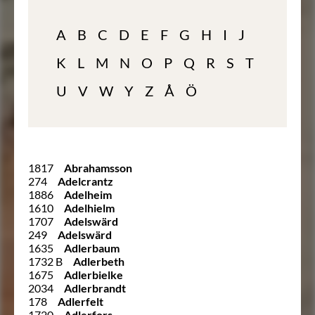
A
B
C
D
E
F
G
H
I
J
K
L
M
N
O
P
Q
R
S
T
U
V
W
Y
Z
Å
Ö
1817
Abrahamsson
274
Adelcrantz
1886
Adelheim
1610
Adelhielm
1707
Adelswärd
249
Adelswärd
1635
Adlerbaum
1732 B
Adlerbeth
1675
Adlerbielke
2034
Adlerbrandt
178
Adlerfelt
1720
Adlerfors