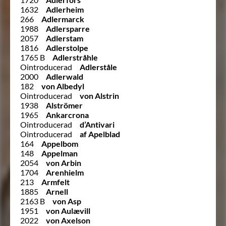
1632
Adlerheim
266
Adlermarck
1988
Adlersparre
2057
Adlerstam
1816
Adlerstolpe
1765 B
Adlerstråhle
Ointroducerad
Adlerståle
2000
Adlerwald
182
von Albedyl
Ointroducerad
von Alstrin
1938
Alströmer
1965
Ankarcrona
Ointroducerad
d’Antivari
Ointroducerad
af Apelblad
164
Appelbom
148
Appelman
2054
von Arbin
1704
Arenhielm
213
Armfelt
1885
Arnell
2163 B
von Asp
1951
von Aulævill
2022
von Axelson