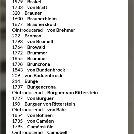
1979
Brakel
1733
von Bratt
320
Brauner
1600
Braunerhielm
1677
Braunersköld
Ointroducerad
von Brehmer
222
Broman
1793
von Bromell
1764
Browald
1772
Brummer
1855
Brummer
1798
Bruncrona
1843
von Buddenbrock
209
von Buddenbrock
214
Bunge
1737
Bungencrona
Ointroducerad
Burguer von Ritterstein
1727
von Burguer
190
Burguer von Ritterstein
Ointroducerad
von Bähr
1854
von Böhnen
1735
von Caméen
1795
Caménsköld
Ointroducerad
Campbell