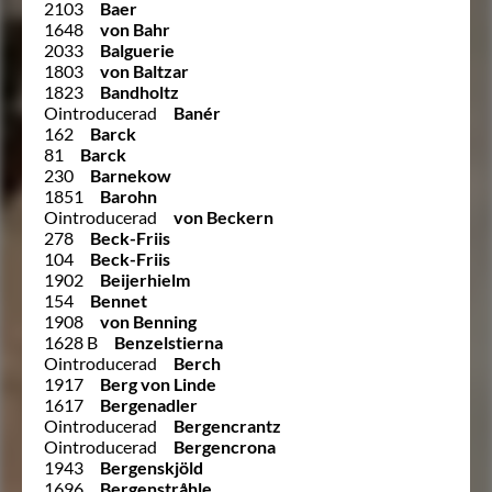
2103
Baer
1648
von Bahr
2033
Balguerie
1803
von Baltzar
1823
Bandholtz
Ointroducerad
Banér
162
Barck
81
Barck
230
Barnekow
1851
Barohn
Ointroducerad
von Beckern
278
Beck-Friis
104
Beck-Friis
1902
Beijerhielm
154
Bennet
1908
von Benning
1628 B
Benzelstierna
Ointroducerad
Berch
1917
Berg von Linde
1617
Bergenadler
Ointroducerad
Bergencrantz
Ointroducerad
Bergencrona
1943
Bergenskjöld
1696
Bergenstråhle