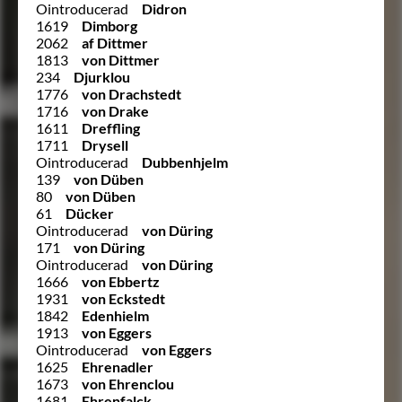
Ointroducerad
Didron
1619
Dimborg
2062
af Dittmer
1813
von Dittmer
234
Djurklou
1776
von Drachstedt
1716
von Drake
1611
Dreffling
1711
Drysell
Ointroducerad
Dubbenhjelm
139
von Düben
80
von Düben
61
Dücker
Ointroducerad
von Düring
171
von Düring
Ointroducerad
von Düring
1666
von Ebbertz
1931
von Eckstedt
1842
Edenhielm
1913
von Eggers
Ointroducerad
von Eggers
1625
Ehrenadler
1673
von Ehrenclou
1681
Ehrenfalck