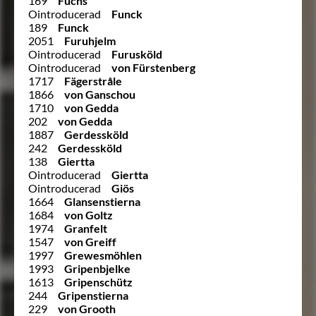
169
Fuchs
Ointroducerad
Funck
189
Funck
2051
Furuhjelm
Ointroducerad
Furusköld
Ointroducerad
von Fürstenberg
1717
Fägerstråle
1866
von Ganschou
1710
von Gedda
202
von Gedda
1887
Gerdessköld
242
Gerdessköld
138
Giertta
Ointroducerad
Giertta
Ointroducerad
Giös
1664
Glansenstierna
1684
von Goltz
1974
Granfelt
1547
von Greiff
1997
Grewesmöhlen
1993
Gripenbjelke
1613
Gripenschütz
244
Gripenstierna
229
von Grooth