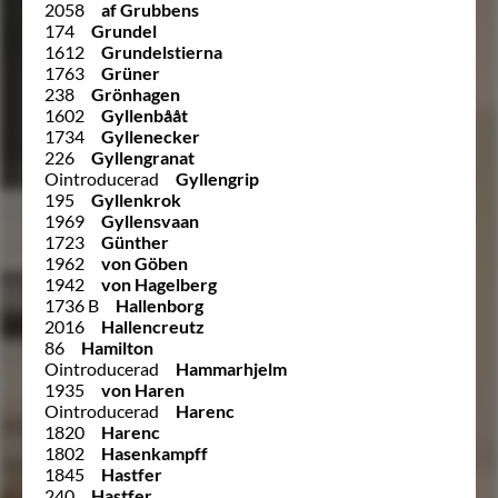
2058
af Grubbens
174
Grundel
1612
Grundelstierna
1763
Grüner
238
Grönhagen
1602
Gyllenbååt
1734
Gyllenecker
226
Gyllengranat
Ointroducerad
Gyllengrip
195
Gyllenkrok
1969
Gyllensvaan
1723
Günther
1962
von Göben
1942
von Hagelberg
1736 B
Hallenborg
2016
Hallencreutz
86
Hamilton
Ointroducerad
Hammarhjelm
1935
von Haren
Ointroducerad
Harenc
1820
Harenc
1802
Hasenkampff
1845
Hastfer
240
Hastfer