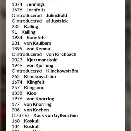
1874
Jennings
1676
Jernfeltz
Ointroducerad
Julinsköld
Ointroducerad
af Justrick
235
Kalling
91
Kalling
1934
Kanefehr
231
von Kaulbars
1895
von Kemna
Ointroducerad
von Kirchbach
2023
Kjerrmansköld
1949
von Kjörning
Ointroducerad
Klinckowström
262
Klinckowström
1674
Klingfelt
257
Klingspor
1838
Kloo
1976
von Knorring
177
von Knorring
206
von Kochen
(1737 B)
Kock von Gyllenstein
160
Koskull
184
Koskull