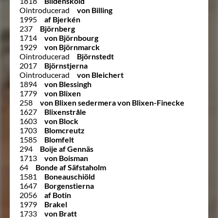
1818
Bildensköld
Ointroducerad
von Billing
1995
af Bjerkén
237
Björnberg
1714
von Björnbourg
1929
von Björnmarck
Ointroducerad
Björnstedt
2017
Björnstjerna
Ointroducerad
von Bleichert
1894
von Blessingh
1779
von Blixen
258
von Blixen sedermera von Blixen-Finecke
1627
Blixenstråle
1603
von Block
1703
Blomcreutz
1585
Blomfelt
294
Boije af Gennäs
1713
von Boisman
64
Bonde af Säfstaholm
1581
Boneauschiöld
1647
Borgenstierna
2056
af Botin
1979
Brakel
1733
von Bratt