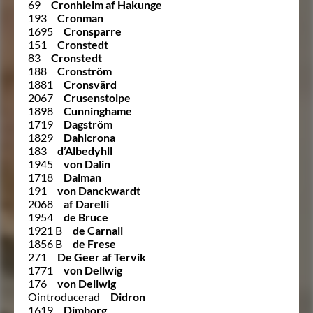
69
Cronhielm af Hakunge
193
Cronman
1695
Cronsparre
151
Cronstedt
83
Cronstedt
188
Cronström
1881
Cronsvärd
2067
Crusenstolpe
1898
Cunninghame
1719
Dagström
1829
Dahlcrona
183
d’Albedyhll
1945
von Dalin
1718
Dalman
191
von Danckwardt
2068
af Darelli
1954
de Bruce
1921 B
de Carnall
1856 B
de Frese
271
De Geer af Tervik
1771
von Dellwig
176
von Dellwig
Ointroducerad
Didron
1619
Dimborg