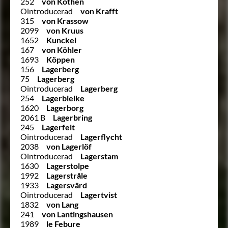
252
von Kothen
Ointroducerad
von Krafft
315
von Krassow
2099
von Kruus
1652
Kunckel
167
von Köhler
1693
Köppen
156
Lagerberg
75
Lagerberg
Ointroducerad
Lagerberg
254
Lagerbielke
1620
Lagerborg
2061 B
Lagerbring
245
Lagerfelt
Ointroducerad
Lagerflycht
2038
von Lagerlöf
Ointroducerad
Lagerstam
1630
Lagerstolpe
1992
Lagerstråle
1933
Lagersvärd
Ointroducerad
Lagertvist
1832
von Lang
241
von Lantingshausen
1989
le Febure