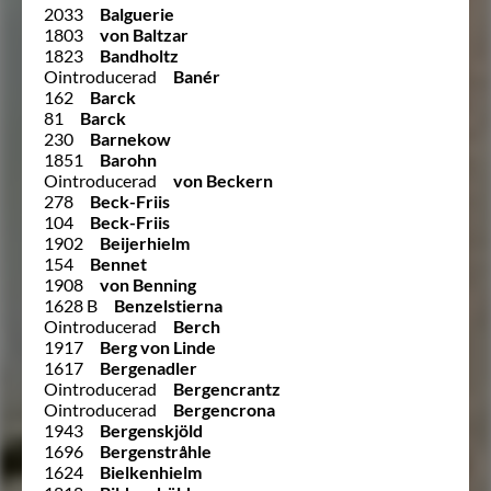
2033
Balguerie
1803
von Baltzar
1823
Bandholtz
Ointroducerad
Banér
162
Barck
81
Barck
230
Barnekow
1851
Barohn
Ointroducerad
von Beckern
278
Beck-Friis
104
Beck-Friis
1902
Beijerhielm
154
Bennet
1908
von Benning
1628 B
Benzelstierna
Ointroducerad
Berch
1917
Berg von Linde
1617
Bergenadler
Ointroducerad
Bergencrantz
Ointroducerad
Bergencrona
1943
Bergenskjöld
1696
Bergenstråhle
1624
Bielkenhielm