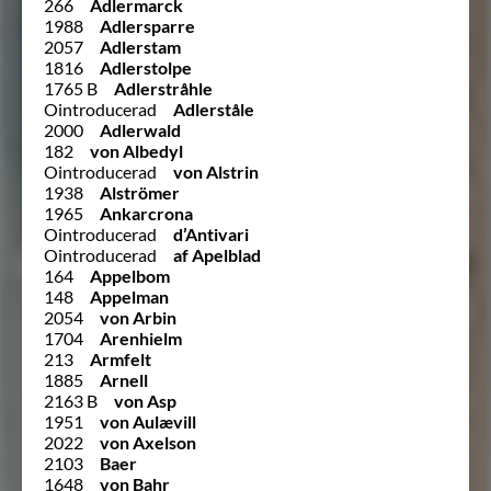
266
Adlermarck
1988
Adlersparre
2057
Adlerstam
1816
Adlerstolpe
1765 B
Adlerstråhle
Ointroducerad
Adlerståle
2000
Adlerwald
182
von Albedyl
Ointroducerad
von Alstrin
1938
Alströmer
1965
Ankarcrona
Ointroducerad
d’Antivari
Ointroducerad
af Apelblad
164
Appelbom
148
Appelman
2054
von Arbin
1704
Arenhielm
213
Armfelt
1885
Arnell
2163 B
von Asp
1951
von Aulævill
2022
von Axelson
2103
Baer
1648
von Bahr