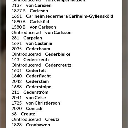
2137
von Carisien
1877 B
Carleson
1661
Carlheim sedermera Carlheim-Gyllensköld
1890 B
Carlsköld
1580 B
von Carlsson
Ointroducerad
von Carlsson
281
Carpelan
1691
von Castanie
2035
Cederbaum
Ointroducerad
Cederbielke
143
Cedercreutz
Ointroducerad
Cedercreutz
1601
Cederfelt
1640
Cederflycht
2042
Cederstam
1688
Cederstolpe
211
Cederström
2041
von Celse
1725
von Christierson
2020
Conradi
68
Creutz
Ointroducerad
Creutz
1828
Cronhawen