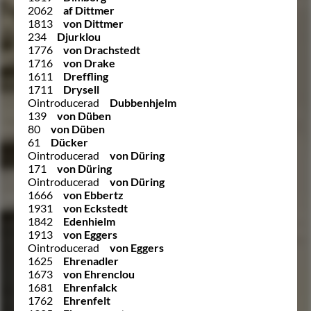
2062
af Dittmer
1813
von Dittmer
234
Djurklou
1776
von Drachstedt
1716
von Drake
1611
Dreffling
1711
Drysell
Ointroducerad
Dubbenhjelm
139
von Düben
80
von Düben
61
Dücker
Ointroducerad
von Düring
171
von Düring
Ointroducerad
von Düring
1666
von Ebbertz
1931
von Eckstedt
1842
Edenhielm
1913
von Eggers
Ointroducerad
von Eggers
1625
Ehrenadler
1673
von Ehrenclou
1681
Ehrenfalck
1762
Ehrenfelt