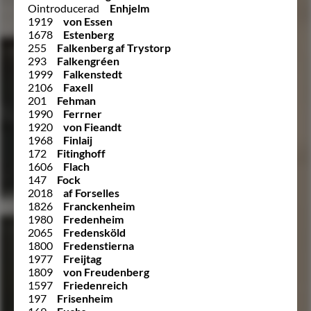
Ointroducerad
Enhjelm
1919
von Essen
1678
Estenberg
255
Falkenberg af Trystorp
293
Falkengréen
1999
Falkenstedt
2106
Faxell
201
Fehman
1990
Ferrner
1920
von Fieandt
1968
Finlaij
172
Fitinghoff
1606
Flach
147
Fock
2018
af Forselles
1826
Franckenheim
1980
Fredenheim
2065
Fredensköld
1800
Fredenstierna
1977
Freijtag
1809
von Freudenberg
1597
Friedenreich
197
Frisenheim