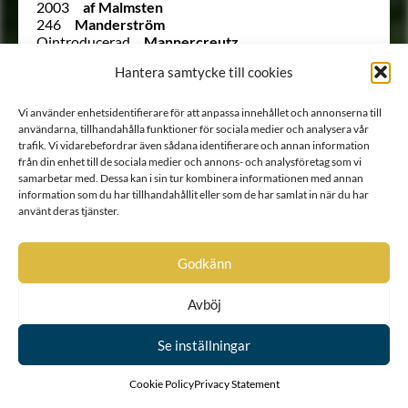
2003
af Malmsten
246
Manderström
Ointroducerad
Mannercreutz
1584
Mannercrona
Hantera samtycke till cookies
277
Mannerheim
1907
Mannerhierta
2069
Mannerstråle
Vi använder enhetsidentifierare för att anpassa innehållet och annonserna till
1726
Marcks von Würtemberg
användarna, tillhandahålla funktioner för sociala medier och analysera vår
263
Marcks von Würtemberg
trafik. Vi vidarebefordrar även sådana identifierare och annan information
1769
Marschalck
från din enhet till de sociala medier och annons- och analysföretag som vi
samarbetar med. Dessa kan i sin tur kombinera informationen med annan
1963
von Matérn
information som du har tillhandahållit eller som de har samlat in när du har
1847
Maydell
använt deras tjänster.
1778
Meck
1607
Meldercreutz
Ointroducerad
von Mentzer
Godkänn
Ointroducerad
Molnstjerna
2141
von Moltzer
1960 B
Montgomery
Avböj
Ointroducerad
Moore
Ointroducerad
Morgane (O’Morugh)
Se inställningar
1873
von Morian
1868
Morman
Cookie Policy
Privacy Statement
1796
Munsterhjelm
1663
Möhlman