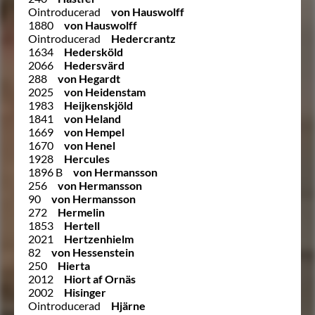
Ointroducerad
von Hauswolff
1880
von Hauswolff
Ointroducerad
Hedercrantz
1634
Hedersköld
2066
Hedersvärd
288
von Hegardt
2025
von Heidenstam
1983
Heijkenskjöld
1841
von Heland
1669
von Hempel
1670
von Henel
1928
Hercules
1896 B
von Hermansson
256
von Hermansson
90
von Hermansson
272
Hermelin
1853
Hertell
2021
Hertzenhielm
82
von Hessenstein
250
Hierta
2012
Hiort af Ornäs
2002
Hisinger
Ointroducerad
Hjärne