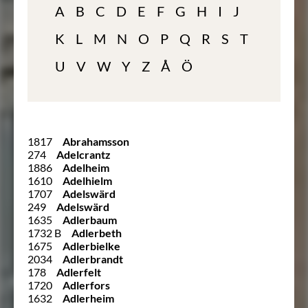
A
B
C
D
E
F
G
H
I
J
K
L
M
N
O
P
Q
R
S
T
U
V
W
Y
Z
Å
Ö
1817
Abrahamsson
274
Adelcrantz
1886
Adelheim
1610
Adelhielm
1707
Adelswärd
249
Adelswärd
1635
Adlerbaum
1732 B
Adlerbeth
1675
Adlerbielke
2034
Adlerbrandt
178
Adlerfelt
1720
Adlerfors
1632
Adlerheim