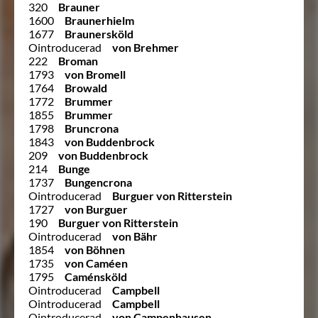
320
Brauner
1600
Braunerhielm
1677
Braunersköld
Ointroducerad
von Brehmer
222
Broman
1793
von Bromell
1764
Browald
1772
Brummer
1855
Brummer
1798
Bruncrona
1843
von Buddenbrock
209
von Buddenbrock
214
Bunge
1737
Bungencrona
Ointroducerad
Burguer von Ritterstein
1727
von Burguer
190
Burguer von Ritterstein
Ointroducerad
von Bähr
1854
von Böhnen
1735
von Caméen
1795
Caménsköld
Ointroducerad
Campbell
Ointroducerad
Campbell
Ointroducerad
von Campenhausen