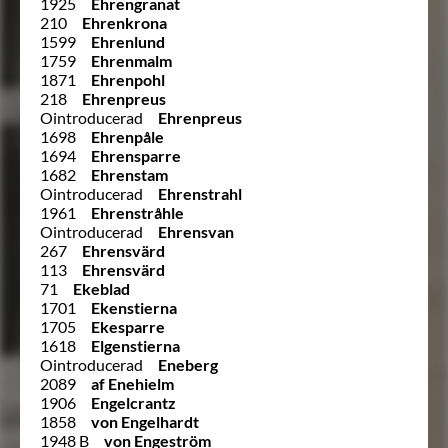
1925
Ehrengranat
210
Ehrenkrona
1599
Ehrenlund
1759
Ehrenmalm
1871
Ehrenpohl
218
Ehrenpreus
Ointroducerad
Ehrenpreus
1698
Ehrenpåle
1694
Ehrensparre
1682
Ehrenstam
Ointroducerad
Ehrenstrahl
1961
Ehrenstråhle
Ointroducerad
Ehrensvan
267
Ehrensvärd
113
Ehrensvärd
71
Ekeblad
1701
Ekenstierna
1705
Ekesparre
1618
Elgenstierna
Ointroducerad
Eneberg
2089
af Enehielm
1906
Engelcrantz
1858
von Engelhardt
1948 B
von Engeström