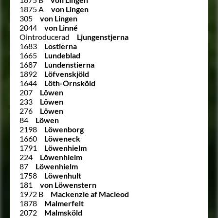
1875 A
von Lingen
305
von Lingen
2044
von Linné
Ointroducerad
Ljungenstjerna
1683
Lostierna
1665
Lundeblad
1687
Lundenstierna
1892
Löfvenskjöld
1644
Löth-Örnsköld
207
Löwen
233
Löwen
276
Löwen
84
Löwen
2198
Löwenborg
1660
Löweneck
1791
Löwenhielm
224
Löwenhielm
87
Löwenhielm
1758
Löwenhult
181
von Löwenstern
1972 B
Mackenzie af Macleod
1878
Malmerfelt
2072
Malmsköld