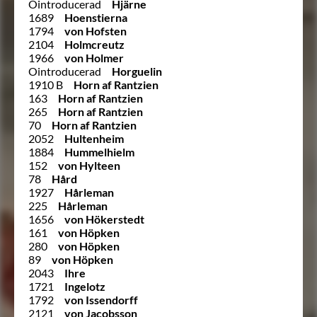
Ointroducerad
Hjärne
1689
Hoenstierna
1794
von Hofsten
2104
Holmcreutz
1966
von Holmer
Ointroducerad
Horguelin
1910 B
Horn af Rantzien
163
Horn af Rantzien
265
Horn af Rantzien
70
Horn af Rantzien
2052
Hultenheim
1884
Hummelhielm
152
von Hylteen
78
Hård
1927
Hårleman
225
Hårleman
1656
von Hökerstedt
161
von Höpken
280
von Höpken
89
von Höpken
2043
Ihre
1721
Ingelotz
1792
von Issendorff
2121
von Jacobsson