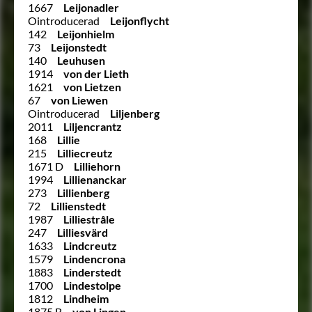
1667
Leijonadler
Ointroducerad
Leijonflycht
142
Leijonhielm
73
Leijonstedt
140
Leuhusen
1914
von der Lieth
1621
von Lietzen
67
von Liewen
Ointroducerad
Liljenberg
2011
Liljencrantz
168
Lillie
215
Lilliecreutz
1671 D
Lilliehorn
1994
Lillienanckar
273
Lillienberg
72
Lillienstedt
1987
Lilliestråle
247
Lilliesvärd
1633
Lindcreutz
1579
Lindencrona
1883
Linderstedt
1700
Lindestolpe
1812
Lindheim
1875 B
von Lingen