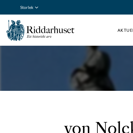
Storlek
AKTUE
von Nolck