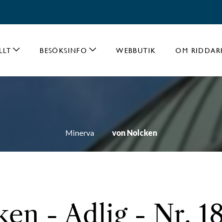
LLT
BESÖKSINFO
WEBBUTIK
OM RIDDAR
Minerva
von Nolcken
en - Adlig - Nr. 1