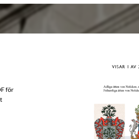
VISAR
1
AV 
DF för
t