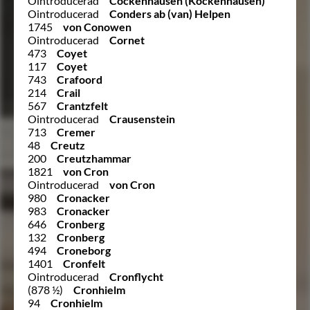
Ointroducerad
Cockenhausen (Kockenhausen)
Ointroducerad
Conders ab (van) Helpen
1745
von Conowen
Ointroducerad
Cornet
473
Coyet
117
Coyet
743
Crafoord
214
Crail
567
Crantzfelt
Ointroducerad
Crausenstein
713
Cremer
48
Creutz
200
Creutzhammar
1821
von Cron
Ointroducerad
von Cron
980
Cronacker
983
Cronacker
646
Cronberg
132
Cronberg
494
Croneborg
1401
Cronfelt
Ointroducerad
Cronflycht
(878 ½)
Cronhielm
94
Cronhielm