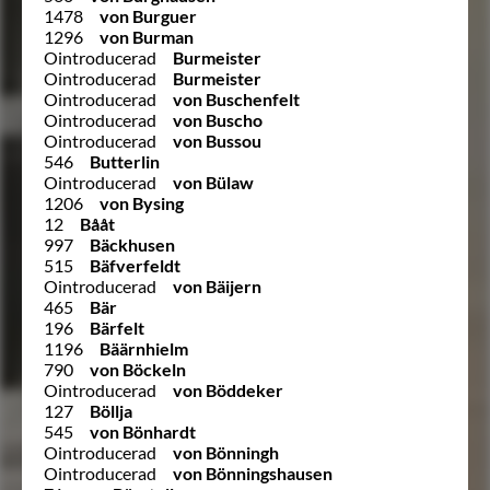
1478
von Burguer
1296
von Burman
Ointroducerad
Burmeister
Ointroducerad
Burmeister
Ointroducerad
von Buschenfelt
Ointroducerad
von Buscho
Ointroducerad
von Bussou
546
Butterlin
Ointroducerad
von Bülaw
1206
von Bysing
12
Bååt
997
Bäckhusen
515
Bäfverfeldt
Ointroducerad
von Bäijern
465
Bär
196
Bärfelt
1196
Bäärnhielm
790
von Böckeln
Ointroducerad
von Böddeker
127
Böllja
545
von Bönhardt
Ointroducerad
von Bönningh
Ointroducerad
von Bönningshausen