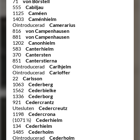
71
von Börstell
555
Cabiljau
1125
Caméen
1403
Caménhielm
Ointroducerad
Camerarius
816
von Campenhausen
881
von Campenhausen
1202
Canonhielm
583
Canterhielm
370
Cantersten
851
Canterstierna
Ointroducerad
Carlhjelm
Ointroducerad
Carloffer
22
Carlsson
1063
Cederberg
1562
Cederbielke
1336
Cederborg
921
Cedercrantz
Utesluten
Cedercreutz
1198
Cedercrona
(1071 ½)
Cederhielm
134
Cederhielm
1485
Cederholm
Ointroducerad
Cederholm