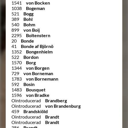
1541
von Bocken
1038
Bogeman
521
Bogg
389
Bohl
540
Bohm
899
von Boij
2295
Boltenstern
20
Bonde
41
Bonde af Björnö
1352
Bongenhielm
522
Bordon
1570
Borg
1344
von Borgen
729
von Borneman
1783
von Bornemann
592
Bosin
1483
Bousquet
1596
von Bradke
Ointroducerad
Brandberg
Ointroducerad
von Brandenburg
459
Brandskiöld
Ointroducerad
Brandt
Ointroducerad
Brandt
386
Brandt