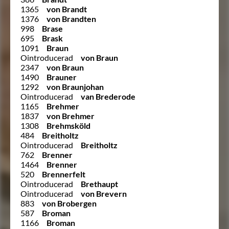
1365
von Brandt
1376
von Brandten
998
Brase
695
Brask
1091
Braun
Ointroducerad
von Braun
2347
von Braun
1490
Brauner
1292
von Braunjohan
Ointroducerad
van Brederode
1165
Brehmer
1837
von Brehmer
1308
Brehmsköld
484
Breitholtz
Ointroducerad
Breitholtz
762
Brenner
1464
Brenner
520
Brennerfelt
Ointroducerad
Brethaupt
Ointroducerad
von Brevern
883
von Brobergen
587
Broman
1166
Broman