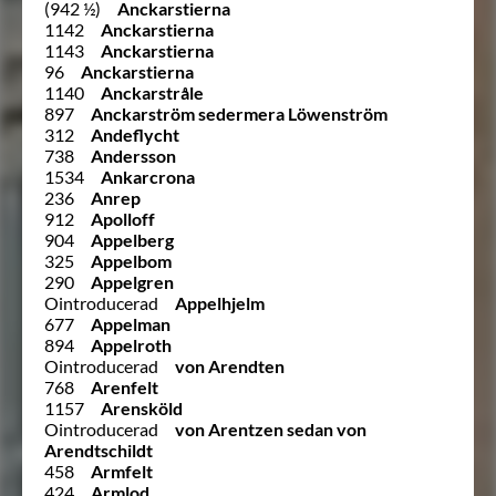
(942 ½)
Anckarstierna
1142
Anckarstierna
1143
Anckarstierna
96
Anckarstierna
1140
Anckarstråle
897
Anckarström sedermera Löwenström
312
Andeflycht
738
Andersson
1534
Ankarcrona
236
Anrep
912
Apolloff
904
Appelberg
325
Appelbom
290
Appelgren
Ointroducerad
Appelhjelm
677
Appelman
894
Appelroth
Ointroducerad
von Arendten
768
Arenfelt
1157
Arensköld
Ointroducerad
von Arentzen sedan von
Arendtschildt
458
Armfelt
424
Armlod