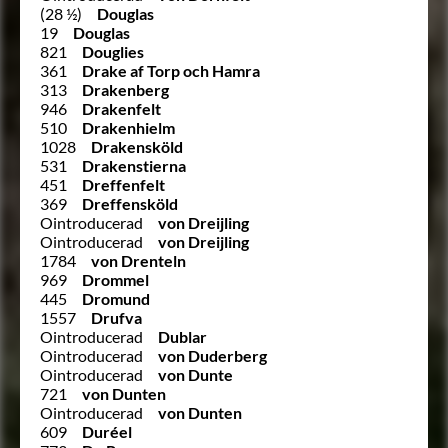
(28 ½)
Douglas
19
Douglas
821
Douglies
361
Drake af Torp och Hamra
313
Drakenberg
946
Drakenfelt
510
Drakenhielm
1028
Drakensköld
531
Drakenstierna
451
Dreffenfelt
369
Dreffensköld
Ointroducerad
von Dreijling
Ointroducerad
von Dreijling
1784
von Drenteln
969
Drommel
445
Dromund
1557
Drufva
Ointroducerad
Dublar
Ointroducerad
von Duderberg
Ointroducerad
von Dunte
721
von Dunten
Ointroducerad
von Dunten
609
Duréel