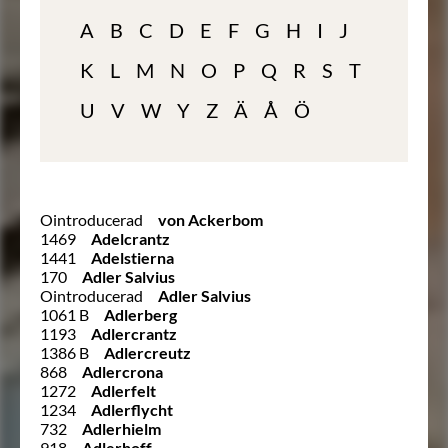
A
B
C
D
E
F
G
H
I
J
K
L
M
N
O
P
Q
R
S
T
U
V
W
Y
Z
Ä
Å
Ö
Ointroducerad
von Ackerbom
1469
Adelcrantz
1441
Adelstierna
170
Adler Salvius
Ointroducerad
Adler Salvius
1061 B
Adlerberg
1193
Adlercrantz
1386 B
Adlercreutz
868
Adlercrona
1272
Adlerfelt
1234
Adlerflycht
732
Adlerhielm
918
Adlerhoff