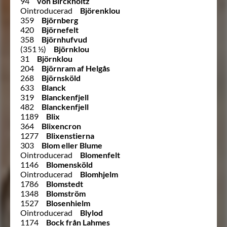
94
von Birckholtz
Ointroducerad
Björenklou
359
Björnberg
420
Björnefelt
358
Björnhufvud
(351 ½)
Björnklou
31
Björnklou
204
Björnram af Helgås
268
Björnsköld
633
Blanck
319
Blanckenfjell
482
Blanckenfjell
1189
Blix
364
Blixencron
1277
Blixenstierna
303
Blom eller Blume
Ointroducerad
Blomenfelt
1146
Blomensköld
Ointroducerad
Blomhjelm
1786
Blomstedt
1348
Blomström
1527
Blosenhielm
Ointroducerad
Blylod
1174
Bock från Lahmes