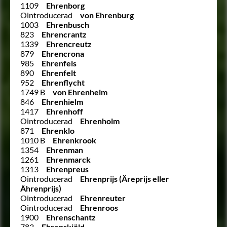
1109
Ehrenborg
Ointroducerad
von Ehrenburg
1003
Ehrenbusch
823
Ehrencrantz
1339
Ehrencreutz
879
Ehrencrona
985
Ehrenfels
890
Ehrenfelt
952
Ehrenflycht
1749 B
von Ehrenheim
846
Ehrenhielm
1417
Ehrenhoff
Ointroducerad
Ehrenholm
871
Ehrenklo
1010 B
Ehrenkrook
1354
Ehrenman
1261
Ehrenmarck
1313
Ehrenpreus
Ointroducerad
Ehrenprijs (Äreprijs eller
Ährenprijs)
Ointroducerad
Ehrenreuter
Ointroducerad
Ehrenroos
1900
Ehrenschantz
783
Ehrenskiöld