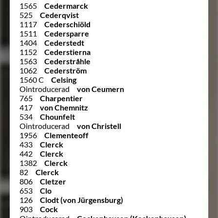
1565
Cedermarck
525
Cederqvist
1117
Cederschiöld
1511
Cedersparre
1404
Cederstedt
1152
Cederstierna
1563
Cederstråhle
1062
Cederström
1560 C
Celsing
Ointroducerad
von Ceumern
765
Charpentier
417
von Chemnitz
534
Chounfelt
Ointroducerad
von Christell
1956
Clementeoff
433
Clerck
442
Clerck
1382
Clerck
82
Clerck
806
Cletzer
653
Clo
126
Clodt (von Jürgensburg)
903
Cock