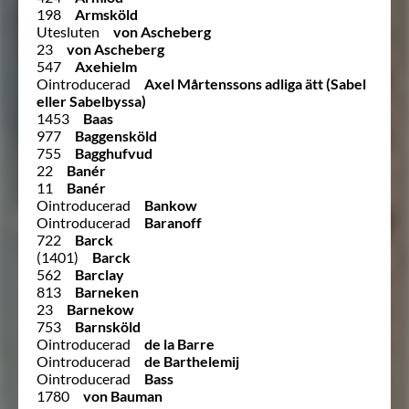
198
Armsköld
Utesluten
von Ascheberg
23
von Ascheberg
547
Axehielm
Ointroducerad
Axel Mårtenssons adliga ätt (Sabel
eller Sabelbyssa)
1453
Baas
977
Baggensköld
755
Bagghufvud
22
Banér
11
Banér
Ointroducerad
Bankow
Ointroducerad
Baranoff
722
Barck
(1401)
Barck
562
Barclay
813
Barneken
23
Barnekow
753
Barnsköld
Ointroducerad
de la Barre
Ointroducerad
de Barthelemij
Ointroducerad
Bass
1780
von Bauman