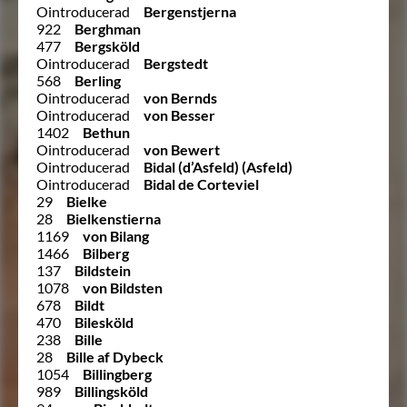
Ointroducerad
Bergenstjerna
922
Berghman
477
Bergsköld
Ointroducerad
Bergstedt
568
Berling
Ointroducerad
von Bernds
Ointroducerad
von Besser
1402
Bethun
Ointroducerad
von Bewert
Ointroducerad
Bidal (d’Asfeld) (Asfeld)
Ointroducerad
Bidal de Corteviel
29
Bielke
28
Bielkenstierna
1169
von Bilang
1466
Bilberg
137
Bildstein
1078
von Bildsten
678
Bildt
470
Bilesköld
238
Bille
28
Bille af Dybeck
1054
Billingberg
989
Billingsköld