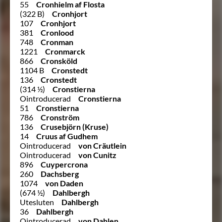
55
Cronhielm af Flosta
(322 B)
Cronhjort
107
Cronhjort
381
Cronlood
748
Cronman
1221
Cronmarck
866
Cronsköld
1104 B
Cronstedt
136
Cronstedt
(314 ½)
Cronstierna
Ointroducerad
Cronstierna
51
Cronstierna
786
Cronström
136
Crusebjörn (Kruse)
14
Cruus af Gudhem
Ointroducerad
von Cräutlein
Ointroducerad
von Cunitz
896
Cuypercrona
260
Dachsberg
1074
von Daden
(674 ½)
Dahlbergh
Utesluten
Dahlbergh
36
Dahlbergh
Ointroducerad
von Dahlen