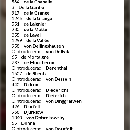
584
de la Chapelle
3
De la Gardie
917
de la Grange
1245
de la Grange
551
de Laignier
280
de la Motte
355
de Laval
1299
de la Vallée
958
von Dellingshausen
Ointroducerad
von Dellvik
65
de Mortaigne
737
de Moucheron
Ointroducerad
Derenthal
1507
de Silentz
Ointroducerad
von Dessein
440
Didron
Ointroducerad
Diederichs
Ointroducerad
Dieterich
Ointroducerad
von Dinggrafwen
426
Djurfelt
968
Djurklow
1340
von Dobrokowsky
65
Dohna
Ointroducerad
von Dornfelt