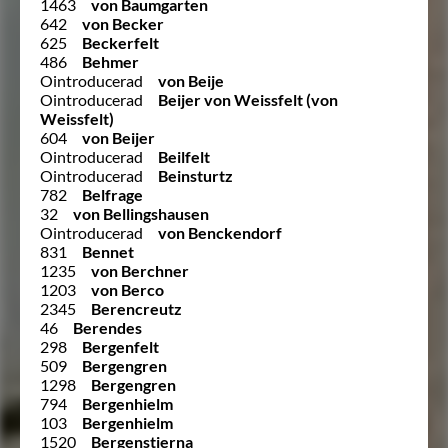
1463
von Baumgarten
642
von Becker
625
Beckerfelt
486
Behmer
Ointroducerad
von Beije
Ointroducerad
Beijer von Weissfelt (von
Weissfelt)
604
von Beijer
Ointroducerad
Beilfelt
Ointroducerad
Beinsturtz
782
Belfrage
32
von Bellingshausen
Ointroducerad
von Benckendorf
831
Bennet
1235
von Berchner
1203
von Berco
2345
Berencreutz
46
Berendes
298
Bergenfelt
509
Bergengren
1298
Bergengren
794
Bergenhielm
103
Bergenhielm
1520
Bergenstierna