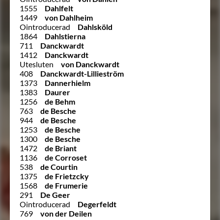
1555
Dahlfelt
1449
von Dahlheim
Ointroducerad
Dahlsköld
1864
Dahlstierna
711
Danckwardt
1412
Danckwardt
Utesluten
von Danckwardt
408
Danckwardt-Lillieström
1373
Dannerhielm
1383
Daurer
1256
de Behm
763
de Besche
944
de Besche
1253
de Besche
1300
de Besche
1472
de Briant
1136
de Corroset
538
de Courtin
1375
de Frietzcky
1568
de Frumerie
291
De Geer
Ointroducerad
Degerfeldt
769
von der Deilen