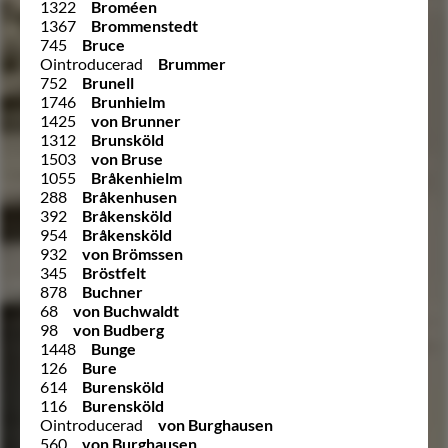
1322
Broméen
1367
Brommenstedt
745
Bruce
Ointroducerad
Brummer
752
Brunell
1746
Brunhielm
1425
von Brunner
1312
Brunsköld
1503
von Bruse
1055
Bråkenhielm
288
Bråkenhusen
392
Bråkensköld
954
Bråkensköld
932
von Brömssen
345
Bröstfelt
878
Buchner
68
von Buchwaldt
98
von Budberg
1448
Bunge
126
Bure
614
Burensköld
116
Burensköld
Ointroducerad
von Burghausen
560
von Burghausen