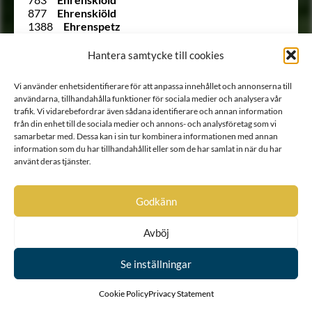
877
Ehrenskiöld
1388
Ehrenspetz
1192
Ehrenstedt
Ointroducerad
Ehrensteen
Hantera samtycke till cookies
(652 ½)
Ehrenstéen
33
Ehrenstéen
Vi använder enhetsidentifierare för att anpassa innehållet och annonserna till
1045
Ehrenstierna
användarna, tillhandahålla funktioner för sociala medier och analysera vår
1225
Ehrenstolpe
trafik. Vi vidarebefordrar även sådana identifierare och annan information
865
Ehrenstrahl
från din enhet till de sociala medier och annons- och analysföretag som vi
1242
Ehrenström
samarbetar med. Dessa kan i sin tur kombinera informationen med annan
1542
Ehrensvärd
information som du har tillhandahållit eller som de har samlat in när du har
1148
von Ehrenthal
använt deras tjänster.
1123 B
Ehrnrooth
837
von Eich
Ointroducerad
von Eichler
Godkänn
994
von Eisen
(121)
Ekeblad
Avböj
350
Ekegren
380
Ekehielm
Se inställningar
476
Ekenberg
717
Ekensteen
Ointroducerad
Ekesköld
Cookie Policy
Privacy Statement
285
Ekestubbe