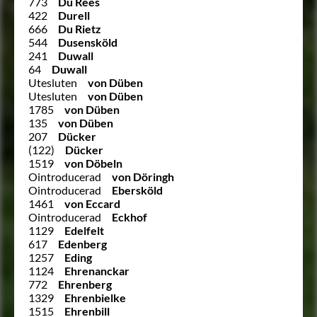
773
Du Rees
422
Durell
666
Du Rietz
544
Dusensköld
241
Duwall
64
Duwall
Utesluten
von Düben
Utesluten
von Düben
1785
von Düben
135
von Düben
207
Dücker
(122)
Dücker
1519
von Döbeln
Ointroducerad
von Döringh
Ointroducerad
Ebersköld
1461
von Eccard
Ointroducerad
Eckhof
1129
Edelfelt
617
Edenberg
1257
Eding
1124
Ehrenanckar
772
Ehrenberg
1329
Ehrenbielke
1515
Ehrenbill