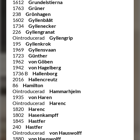
1612
Grundelstierna
1763
Grüner
238
Grönhagen
1602
Gyllenbååt
1734
Gyllenecker
226
Gyllengranat
Ointroducerad
Gyllengrip
195
Gyllenkrok
1969
Gyllensvaan
1723
Günther
1962
von Göben
1942
von Hagelberg
1736 B
Hallenborg
2016
Hallencreutz
86
Hamilton
Ointroducerad
Hammarhjelm
1935
von Haren
Ointroducerad
Harenc
1820
Harenc
1802
Hasenkampff
1845
Hastfer
240
Hastfer
Ointroducerad
von Hauswolff
1880
von Hauswolff