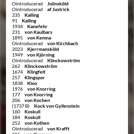
Ointroducerad
Julinsköld
Ointroducerad
af Justrick
235
Kalling
91
Kalling
1934
Kanefehr
231
von Kaulbars
1895
von Kemna
Ointroducerad
von Kirchbach
2023
Kjerrmansköld
1949
von Kjörning
Ointroducerad
Klinckowström
262
Klinckowström
1674
Klingfelt
257
Klingspor
1838
Kloo
1976
von Knorring
177
von Knorring
206
von Kochen
(1737 B)
Kock von Gyllenstein
160
Koskull
184
Koskull
252
von Kothen
Ointroducerad
von Krafft