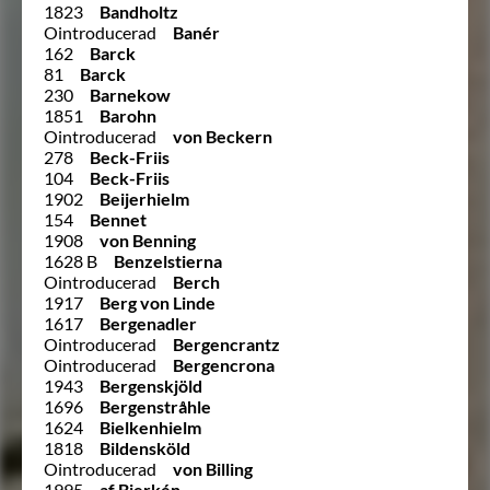
1823
Bandholtz
Ointroducerad
Banér
162
Barck
81
Barck
230
Barnekow
1851
Barohn
Ointroducerad
von Beckern
278
Beck-Friis
104
Beck-Friis
1902
Beijerhielm
154
Bennet
1908
von Benning
1628 B
Benzelstierna
Ointroducerad
Berch
1917
Berg von Linde
1617
Bergenadler
Ointroducerad
Bergencrantz
Ointroducerad
Bergencrona
1943
Bergenskjöld
1696
Bergenstråhle
1624
Bielkenhielm
1818
Bildensköld
Ointroducerad
von Billing
1995
af Bjerkén