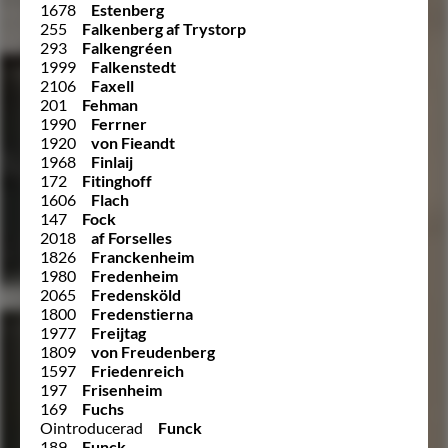
1678
Estenberg
255
Falkenberg af Trystorp
293
Falkengréen
1999
Falkenstedt
2106
Faxell
201
Fehman
1990
Ferrner
1920
von Fieandt
1968
Finlaij
172
Fitinghoff
1606
Flach
147
Fock
2018
af Forselles
1826
Franckenheim
1980
Fredenheim
2065
Fredensköld
1800
Fredenstierna
1977
Freijtag
1809
von Freudenberg
1597
Friedenreich
197
Frisenheim
169
Fuchs
Ointroducerad
Funck
189
Funck