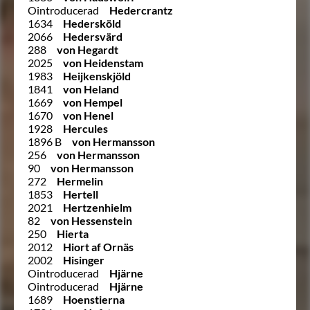
Ointroducerad
Hedercrantz
1634
Hedersköld
2066
Hedersvärd
288
von Hegardt
2025
von Heidenstam
1983
Heijkenskjöld
1841
von Heland
1669
von Hempel
1670
von Henel
1928
Hercules
1896 B
von Hermansson
256
von Hermansson
90
von Hermansson
272
Hermelin
1853
Hertell
2021
Hertzenhielm
82
von Hessenstein
250
Hierta
2012
Hiort af Ornäs
2002
Hisinger
Ointroducerad
Hjärne
Ointroducerad
Hjärne
1689
Hoenstierna