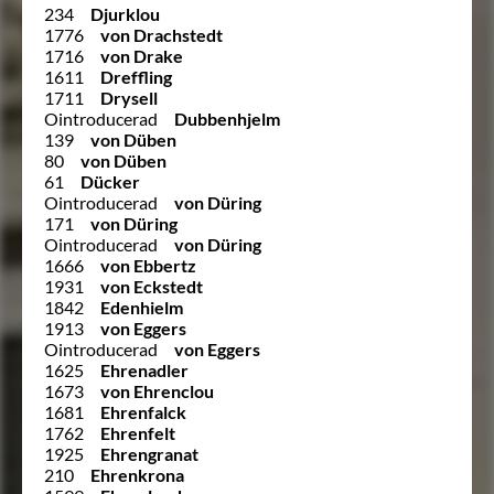
234
Djurklou
1776
von Drachstedt
1716
von Drake
1611
Dreffling
1711
Drysell
Ointroducerad
Dubbenhjelm
139
von Düben
80
von Düben
61
Dücker
Ointroducerad
von Düring
171
von Düring
Ointroducerad
von Düring
1666
von Ebbertz
1931
von Eckstedt
1842
Edenhielm
1913
von Eggers
Ointroducerad
von Eggers
1625
Ehrenadler
1673
von Ehrenclou
1681
Ehrenfalck
1762
Ehrenfelt
1925
Ehrengranat
210
Ehrenkrona