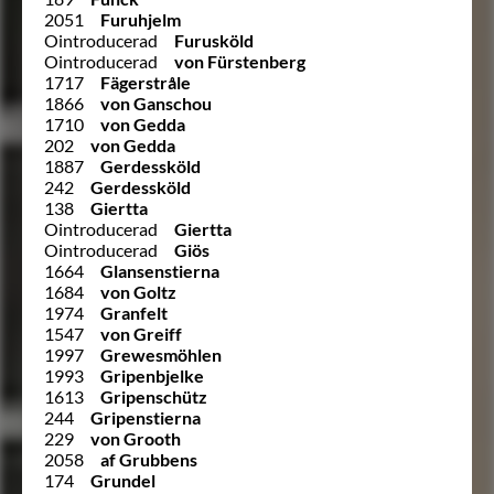
2051
Furuhjelm
Ointroducerad
Furusköld
Ointroducerad
von Fürstenberg
1717
Fägerstråle
1866
von Ganschou
1710
von Gedda
202
von Gedda
1887
Gerdessköld
242
Gerdessköld
138
Giertta
Ointroducerad
Giertta
Ointroducerad
Giös
1664
Glansenstierna
1684
von Goltz
1974
Granfelt
1547
von Greiff
1997
Grewesmöhlen
1993
Gripenbjelke
1613
Gripenschütz
244
Gripenstierna
229
von Grooth
2058
af Grubbens
174
Grundel