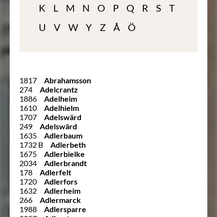
K
L
M
N
O
P
Q
R
S
T
U
V
W
Y
Z
Å
Ö
1817
Abrahamsson
274
Adelcrantz
1886
Adelheim
1610
Adelhielm
1707
Adelswärd
249
Adelswärd
1635
Adlerbaum
1732 B
Adlerbeth
1675
Adlerbielke
2034
Adlerbrandt
178
Adlerfelt
1720
Adlerfors
1632
Adlerheim
266
Adlermarck
1988
Adlersparre