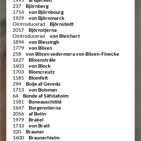
237
Björnberg
1714
von Björnbourg
1929
von Björnmarck
Ointroducerad
Björnstedt
2017
Björnstjerna
Ointroducerad
von Bleichert
1894
von Blessingh
1779
von Blixen
258
von Blixen sedermera von Blixen-Finecke
1627
Blixenstråle
1603
von Block
1703
Blomcreutz
1585
Blomfelt
294
Boije af Gennäs
1713
von Boisman
64
Bonde af Säfstaholm
1581
Boneauschiöld
1647
Borgenstierna
2056
af Botin
1979
Brakel
1733
von Bratt
320
Brauner
1600
Braunerhielm