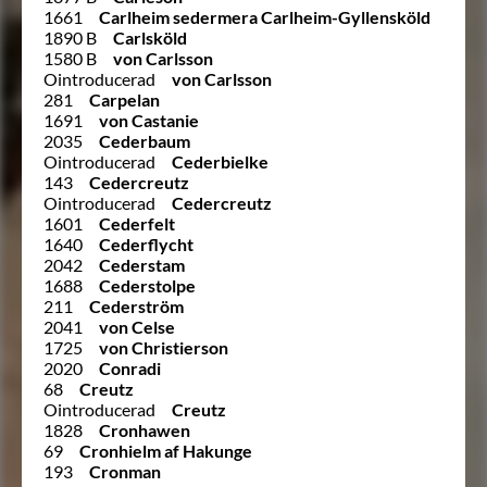
1661
Carlheim sedermera Carlheim-Gyllensköld
1890 B
Carlsköld
1580 B
von Carlsson
Ointroducerad
von Carlsson
281
Carpelan
1691
von Castanie
2035
Cederbaum
Ointroducerad
Cederbielke
143
Cedercreutz
Ointroducerad
Cedercreutz
1601
Cederfelt
1640
Cederflycht
2042
Cederstam
1688
Cederstolpe
211
Cederström
2041
von Celse
1725
von Christierson
2020
Conradi
68
Creutz
Ointroducerad
Creutz
1828
Cronhawen
69
Cronhielm af Hakunge
193
Cronman