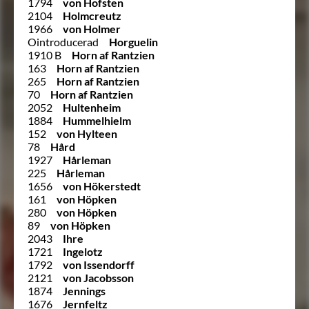
1794
von Hofsten
2104
Holmcreutz
1966
von Holmer
Ointroducerad
Horguelin
1910 B
Horn af Rantzien
163
Horn af Rantzien
265
Horn af Rantzien
70
Horn af Rantzien
2052
Hultenheim
1884
Hummelhielm
152
von Hylteen
78
Hård
1927
Hårleman
225
Hårleman
1656
von Hökerstedt
161
von Höpken
280
von Höpken
89
von Höpken
2043
Ihre
1721
Ingelotz
1792
von Issendorff
2121
von Jacobsson
1874
Jennings
1676
Jernfeltz