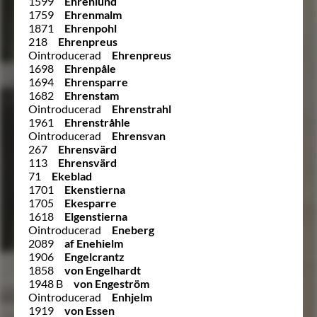
1599
Ehrenlund
1759
Ehrenmalm
1871
Ehrenpohl
218
Ehrenpreus
Ointroducerad
Ehrenpreus
1698
Ehrenpåle
1694
Ehrensparre
1682
Ehrenstam
Ointroducerad
Ehrenstrahl
1961
Ehrenstråhle
Ointroducerad
Ehrensvan
267
Ehrensvärd
113
Ehrensvärd
71
Ekeblad
1701
Ekenstierna
1705
Ekesparre
1618
Elgenstierna
Ointroducerad
Eneberg
2089
af Enehielm
1906
Engelcrantz
1858
von Engelhardt
1948 B
von Engeström
Ointroducerad
Enhjelm
1919
von Essen