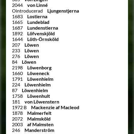
2044
von Linné
Ointroducerad
Ljungenstjerna
1683
Lostierna
1665
Lundeblad
1687
Lundenstierna
1892
Löfvenskjöld
1644
Löth-Örnsköld
207
Löwen
233
Löwen
276
Löwen
84
Löwen
2198
Löwenborg
1660
Löweneck
1791
Löwenhielm
224
Löwenhielm
87
Löwenhielm
1758
Löwenhult
181
von Löwenstern
1972 B
Mackenzie af Macleod
1878
Malmerfelt
2072
Malmsköld
2003
af Malmsten
246
Manderström