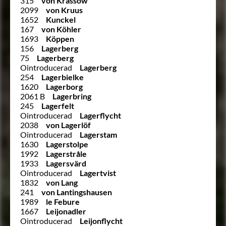
315
von Krassow
2099
von Kruus
1652
Kunckel
167
von Köhler
1693
Köppen
156
Lagerberg
75
Lagerberg
Ointroducerad
Lagerberg
254
Lagerbielke
1620
Lagerborg
2061 B
Lagerbring
245
Lagerfelt
Ointroducerad
Lagerflycht
2038
von Lagerlöf
Ointroducerad
Lagerstam
1630
Lagerstolpe
1992
Lagerstråle
1933
Lagersvärd
Ointroducerad
Lagertvist
1832
von Lang
241
von Lantingshausen
1989
le Febure
1667
Leijonadler
Ointroducerad
Leijonflycht