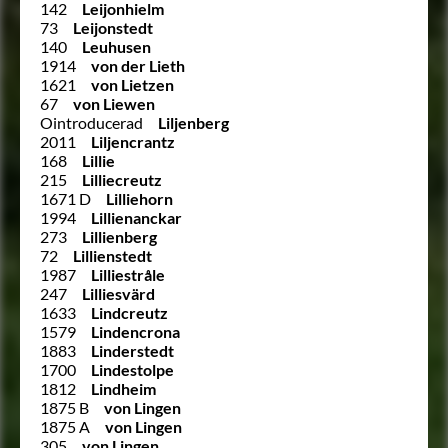
142
Leijonhielm
73
Leijonstedt
140
Leuhusen
1914
von der Lieth
1621
von Lietzen
67
von Liewen
Ointroducerad
Liljenberg
2011
Liljencrantz
168
Lillie
215
Lilliecreutz
1671 D
Lilliehorn
1994
Lillienanckar
273
Lillienberg
72
Lillienstedt
1987
Lilliestråle
247
Lilliesvärd
1633
Lindcreutz
1579
Lindencrona
1883
Linderstedt
1700
Lindestolpe
1812
Lindheim
1875 B
von Lingen
1875 A
von Lingen
305
von Lingen