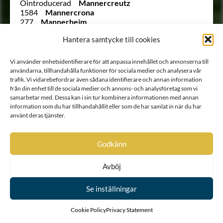
Ointroducerad
Mannercreutz
1584
Mannercrona
277
Mannerheim
1907
Mannerhierta
Hantera samtycke till cookies
2069
Mannerstråle
1726
Marcks von Würtemberg
263
Marcks von Würtemberg
Vi använder enhetsidentifierare för att anpassa innehållet och annonserna till
1769
Marschalck
användarna, tillhandahålla funktioner för sociala medier och analysera vår
1963
von Matérn
trafik. Vi vidarebefordrar även sådana identifierare och annan information
1847
Maydell
från din enhet till de sociala medier och annons- och analysföretag som vi
1778
Meck
samarbetar med. Dessa kan i sin tur kombinera informationen med annan
1607
Meldercreutz
information som du har tillhandahållit eller som de har samlat in när du har
Ointroducerad
von Mentzer
använt deras tjänster.
Ointroducerad
Molnstjerna
2141
von Moltzer
Godkänn
1960 B
Montgomery
Ointroducerad
Moore
Ointroducerad
Morgane (O’Morugh)
Avböj
1873
von Morian
1868
Morman
Se inställningar
1796
Munsterhjelm
1663
Möhlman
1876
Möllerheim
Cookie Policy
Privacy Statement
1712
von Nackreij