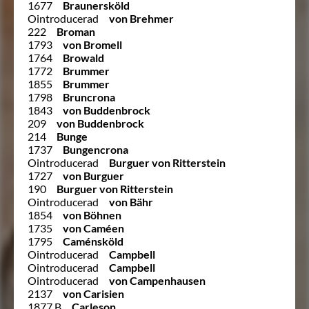
1677
Braunersköld
Ointroducerad
von Brehmer
222
Broman
1793
von Bromell
1764
Browald
1772
Brummer
1855
Brummer
1798
Bruncrona
1843
von Buddenbrock
209
von Buddenbrock
214
Bunge
1737
Bungencrona
Ointroducerad
Burguer von Ritterstein
1727
von Burguer
190
Burguer von Ritterstein
Ointroducerad
von Bähr
1854
von Böhnen
1735
von Caméen
1795
Caménsköld
Ointroducerad
Campbell
Ointroducerad
Campbell
Ointroducerad
von Campenhausen
2137
von Carisien
1877 B
Carleson