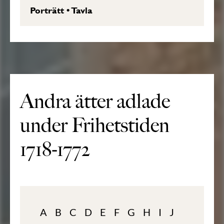
Porträtt
•
Tavla
Andra ätter adlade
under Frihetstiden
1718-1772
A
B
C
D
E
F
G
H
I
J