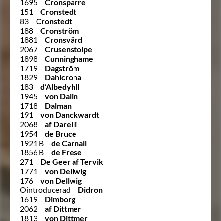
1695
Cronsparre
151
Cronstedt
83
Cronstedt
188
Cronström
1881
Cronsvärd
2067
Crusenstolpe
1898
Cunninghame
1719
Dagström
1829
Dahlcrona
183
d’Albedyhll
1945
von Dalin
1718
Dalman
191
von Danckwardt
2068
af Darelli
1954
de Bruce
1921 B
de Carnall
1856 B
de Frese
271
De Geer af Tervik
1771
von Dellwig
176
von Dellwig
Ointroducerad
Didron
1619
Dimborg
2062
af Dittmer
1813
von Dittmer