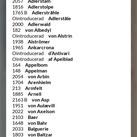
2057
Adlerstam
1816
Adlerstolpe
1765 B
Adlerstråhle
Ointroducerad
Adlerståle
2000
Adlerwald
182
von Albedyl
Ointroducerad
von Alstrin
1938
Alströmer
1965
Ankarcrona
Ointroducerad
d’Antivari
Ointroducerad
af Apelblad
164
Appelbom
148
Appelman
2054
von Arbin
1704
Arenhielm
213
Armfelt
1885
Arnell
2163 B
von Asp
1951
von Aulævill
2022
von Axelson
2103
Baer
1648
von Bahr
2033
Balguerie
1803
von Baltzar