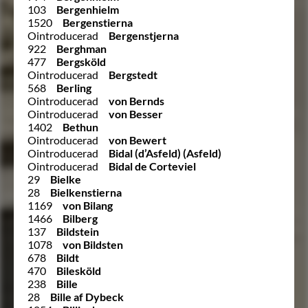
103
Bergenhielm
1520
Bergenstierna
Ointroducerad
Bergenstjerna
922
Berghman
477
Bergsköld
Ointroducerad
Bergstedt
568
Berling
Ointroducerad
von Bernds
Ointroducerad
von Besser
1402
Bethun
Ointroducerad
von Bewert
Ointroducerad
Bidal (d’Asfeld) (Asfeld)
Ointroducerad
Bidal de Corteviel
29
Bielke
28
Bielkenstierna
1169
von Bilang
1466
Bilberg
137
Bildstein
1078
von Bildsten
678
Bildt
470
Bilesköld
238
Bille
28
Bille af Dybeck