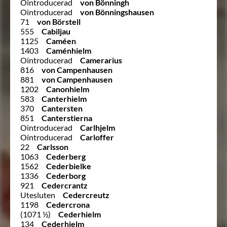
Ointroducerad
von Bönningh
Ointroducerad
von Bönningshausen
71
von Börstell
555
Cabiljau
1125
Caméen
1403
Caménhielm
Ointroducerad
Camerarius
816
von Campenhausen
881
von Campenhausen
1202
Canonhielm
583
Canterhielm
370
Cantersten
851
Canterstierna
Ointroducerad
Carlhjelm
Ointroducerad
Carloffer
22
Carlsson
1063
Cederberg
1562
Cederbielke
1336
Cederborg
921
Cedercrantz
Utesluten
Cedercreutz
1198
Cedercrona
(1071 ½)
Cederhielm
134
Cederhielm