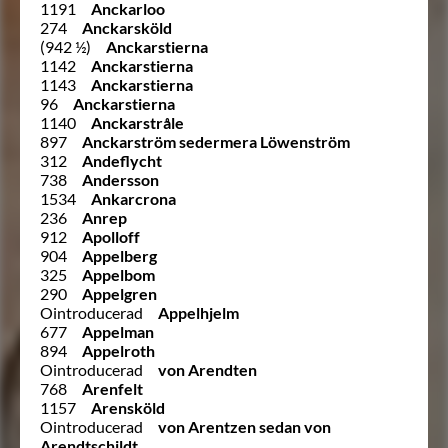
1191
Anckarloo
274
Anckarsköld
(942 ½)
Anckarstierna
1142
Anckarstierna
1143
Anckarstierna
96
Anckarstierna
1140
Anckarstråle
897
Anckarström sedermera Löwenström
312
Andeflycht
738
Andersson
1534
Ankarcrona
236
Anrep
912
Apolloff
904
Appelberg
325
Appelbom
290
Appelgren
Ointroducerad
Appelhjelm
677
Appelman
894
Appelroth
Ointroducerad
von Arendten
768
Arenfelt
1157
Arensköld
Ointroducerad
von Arentzen sedan von
Arendtschildt