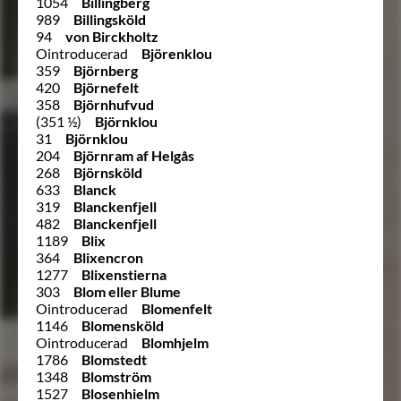
1054
Billingberg
989
Billingsköld
94
von Birckholtz
Ointroducerad
Björenklou
359
Björnberg
420
Björnefelt
358
Björnhufvud
(351 ½)
Björnklou
31
Björnklou
204
Björnram af Helgås
268
Björnsköld
633
Blanck
319
Blanckenfjell
482
Blanckenfjell
1189
Blix
364
Blixencron
1277
Blixenstierna
303
Blom eller Blume
Ointroducerad
Blomenfelt
1146
Blomensköld
Ointroducerad
Blomhjelm
1786
Blomstedt
1348
Blomström
1527
Blosenhielm