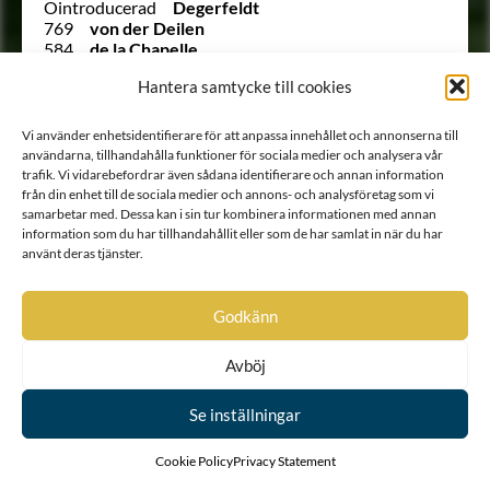
Ointroducerad
Degerfeldt
769
von der Deilen
584
de la Chapelle
3
De la Gardie
Hantera samtycke till cookies
917
de la Grange
1245
de la Grange
551
de Laignier
Vi använder enhetsidentifierare för att anpassa innehållet och annonserna till
280
de la Motte
användarna, tillhandahålla funktioner för sociala medier och analysera vår
355
de Laval
trafik. Vi vidarebefordrar även sådana identifierare och annan information
1299
de la Vallée
från din enhet till de sociala medier och annons- och analysföretag som vi
958
von Dellingshausen
samarbetar med. Dessa kan i sin tur kombinera informationen med annan
Ointroducerad
von Dellvik
information som du har tillhandahållit eller som de har samlat in när du har
använt deras tjänster.
65
de Mortaigne
737
de Moucheron
Ointroducerad
Derenthal
Godkänn
1507
de Silentz
Ointroducerad
von Dessein
440
Didron
Avböj
Ointroducerad
Diederichs
Ointroducerad
Dieterich
Se inställningar
Ointroducerad
von Dinggrafwen
426
Djurfelt
Cookie Policy
Privacy Statement
968
Djurklow
1340
von Dobrokowsky