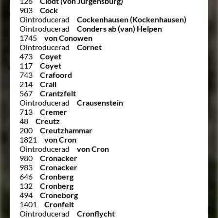
126
Clodt (von Jürgensburg)
903
Cock
Ointroducerad
Cockenhausen (Kockenhausen)
Ointroducerad
Conders ab (van) Helpen
1745
von Conowen
Ointroducerad
Cornet
473
Coyet
117
Coyet
743
Crafoord
214
Crail
567
Crantzfelt
Ointroducerad
Crausenstein
713
Cremer
48
Creutz
200
Creutzhammar
1821
von Cron
Ointroducerad
von Cron
980
Cronacker
983
Cronacker
646
Cronberg
132
Cronberg
494
Croneborg
1401
Cronfelt
Ointroducerad
Cronflycht