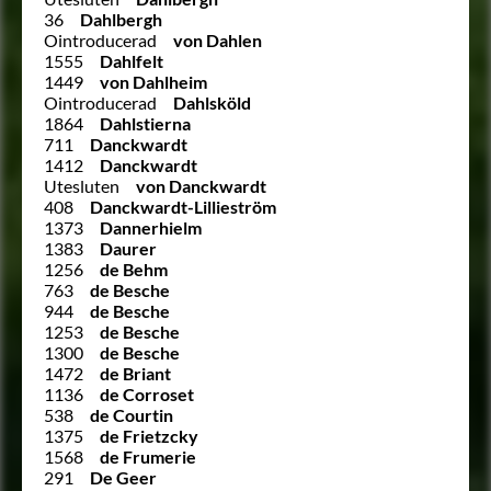
36
Dahlbergh
Ointroducerad
von Dahlen
1555
Dahlfelt
1449
von Dahlheim
Ointroducerad
Dahlsköld
1864
Dahlstierna
711
Danckwardt
1412
Danckwardt
Utesluten
von Danckwardt
408
Danckwardt-Lillieström
1373
Dannerhielm
1383
Daurer
1256
de Behm
763
de Besche
944
de Besche
1253
de Besche
1300
de Besche
1472
de Briant
1136
de Corroset
538
de Courtin
1375
de Frietzcky
1568
de Frumerie
291
De Geer