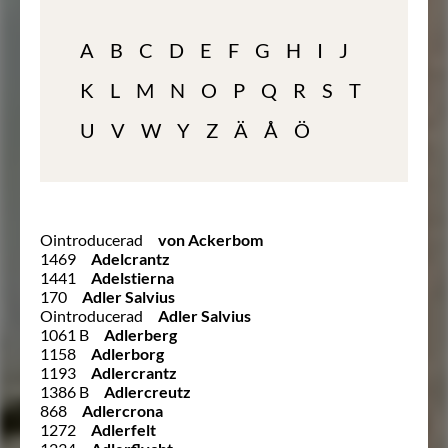
A
B
C
D
E
F
G
H
I
J
K
L
M
N
O
P
Q
R
S
T
U
V
W
Y
Z
Ä
Å
Ö
Ointroducerad
von Ackerbom
1469
Adelcrantz
1441
Adelstierna
170
Adler Salvius
Ointroducerad
Adler Salvius
1061 B
Adlerberg
1158
Adlerborg
1193
Adlercrantz
1386 B
Adlercreutz
868
Adlercrona
1272
Adlerfelt