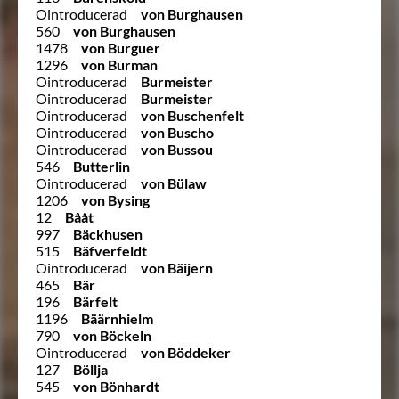
Ointroducerad
von Burghausen
560
von Burghausen
1478
von Burguer
1296
von Burman
Ointroducerad
Burmeister
Ointroducerad
Burmeister
Ointroducerad
von Buschenfelt
Ointroducerad
von Buscho
Ointroducerad
von Bussou
546
Butterlin
Ointroducerad
von Bülaw
1206
von Bysing
12
Bååt
997
Bäckhusen
515
Bäfverfeldt
Ointroducerad
von Bäijern
465
Bär
196
Bärfelt
1196
Bäärnhielm
790
von Böckeln
Ointroducerad
von Böddeker
127
Böllja
545
von Bönhardt