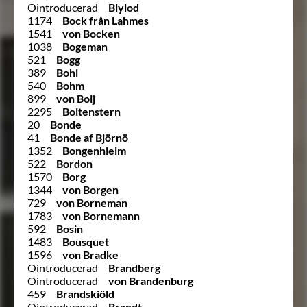
Ointroducerad
Blylod
1174
Bock från Lahmes
1541
von Bocken
1038
Bogeman
521
Bogg
389
Bohl
540
Bohm
899
von Boij
2295
Boltenstern
20
Bonde
41
Bonde af Björnö
1352
Bongenhielm
522
Bordon
1570
Borg
1344
von Borgen
729
von Borneman
1783
von Bornemann
592
Bosin
1483
Bousquet
1596
von Bradke
Ointroducerad
Brandberg
Ointroducerad
von Brandenburg
459
Brandskiöld
Ointroducerad
Brandt