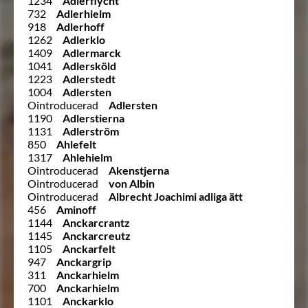
1234
Adlerflycht
732
Adlerhielm
918
Adlerhoff
1262
Adlerklo
1409
Adlermarck
1041
Adlersköld
1223
Adlerstedt
1004
Adlersten
Ointroducerad
Adlersten
1190
Adlerstierna
1131
Adlerström
850
Ahlefelt
1317
Ahlehielm
Ointroducerad
Akenstjerna
Ointroducerad
von Albin
Ointroducerad
Albrecht Joachimi adliga ätt
456
Aminoff
1144
Anckarcrantz
1145
Anckarcreutz
1105
Anckarfelt
947
Anckargrip
311
Anckarhielm
700
Anckarhielm
1101
Anckarklo