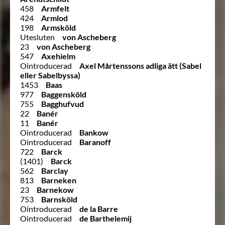
458
Armfelt
424
Armlod
198
Armsköld
Utesluten
von Ascheberg
23
von Ascheberg
547
Axehielm
Ointroducerad
Axel Mårtenssons adliga ätt (Sabel
eller Sabelbyssa)
1453
Baas
977
Baggensköld
755
Bagghufvud
22
Banér
11
Banér
Ointroducerad
Bankow
Ointroducerad
Baranoff
722
Barck
(1401)
Barck
562
Barclay
813
Barneken
23
Barnekow
753
Barnsköld
Ointroducerad
de la Barre
Ointroducerad
de Barthelemij