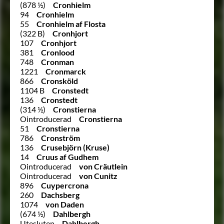
(878 ½)
Cronhielm
94
Cronhielm
55
Cronhielm af Flosta
(322 B)
Cronhjort
107
Cronhjort
381
Cronlood
748
Cronman
1221
Cronmarck
866
Cronsköld
1104 B
Cronstedt
136
Cronstedt
(314 ½)
Cronstierna
Ointroducerad
Cronstierna
51
Cronstierna
786
Cronström
136
Crusebjörn (Kruse)
14
Cruus af Gudhem
Ointroducerad
von Cräutlein
Ointroducerad
von Cunitz
896
Cuypercrona
260
Dachsberg
1074
von Daden
(674 ½)
Dahlbergh
Utesluten
Dahlbergh