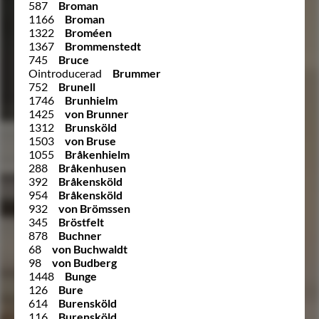
587
Broman
1166
Broman
1322
Broméen
1367
Brommenstedt
745
Bruce
Ointroducerad
Brummer
752
Brunell
1746
Brunhielm
1425
von Brunner
1312
Brunsköld
1503
von Bruse
1055
Bråkenhielm
288
Bråkenhusen
392
Bråkensköld
954
Bråkensköld
932
von Brömssen
345
Bröstfelt
878
Buchner
68
von Buchwaldt
98
von Budberg
1448
Bunge
126
Bure
614
Burensköld
116
Burensköld