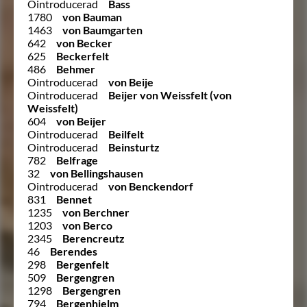
Ointroducerad
Bass
1780
von Bauman
1463
von Baumgarten
642
von Becker
625
Beckerfelt
486
Behmer
Ointroducerad
von Beije
Ointroducerad
Beijer von Weissfelt (von
Weissfelt)
604
von Beijer
Ointroducerad
Beilfelt
Ointroducerad
Beinsturtz
782
Belfrage
32
von Bellingshausen
Ointroducerad
von Benckendorf
831
Bennet
1235
von Berchner
1203
von Berco
2345
Berencreutz
46
Berendes
298
Bergenfelt
509
Bergengren
1298
Bergengren
794
Bergenhielm