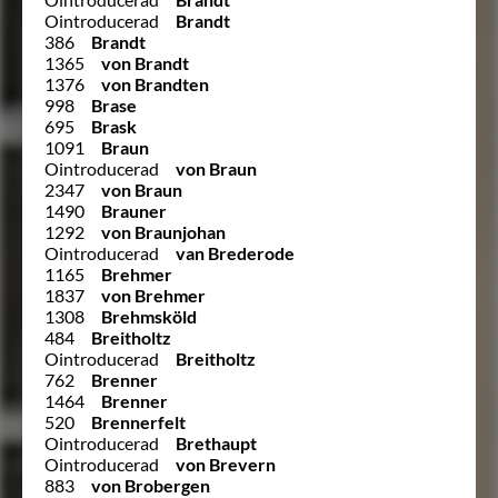
Ointroducerad
Brandt
386
Brandt
1365
von Brandt
1376
von Brandten
998
Brase
695
Brask
1091
Braun
Ointroducerad
von Braun
2347
von Braun
1490
Brauner
1292
von Braunjohan
Ointroducerad
van Brederode
1165
Brehmer
1837
von Brehmer
1308
Brehmsköld
484
Breitholtz
Ointroducerad
Breitholtz
762
Brenner
1464
Brenner
520
Brennerfelt
Ointroducerad
Brethaupt
Ointroducerad
von Brevern
883
von Brobergen