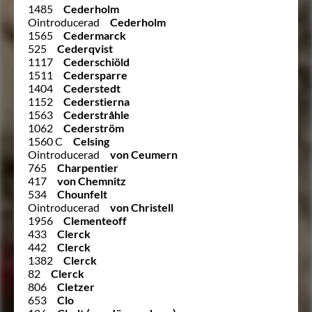
1485
Cederholm
Ointroducerad
Cederholm
1565
Cedermarck
525
Cederqvist
1117
Cederschiöld
1511
Cedersparre
1404
Cederstedt
1152
Cederstierna
1563
Cederstråhle
1062
Cederström
1560 C
Celsing
Ointroducerad
von Ceumern
765
Charpentier
417
von Chemnitz
534
Chounfelt
Ointroducerad
von Christell
1956
Clementeoff
433
Clerck
442
Clerck
1382
Clerck
82
Clerck
806
Cletzer
653
Clo