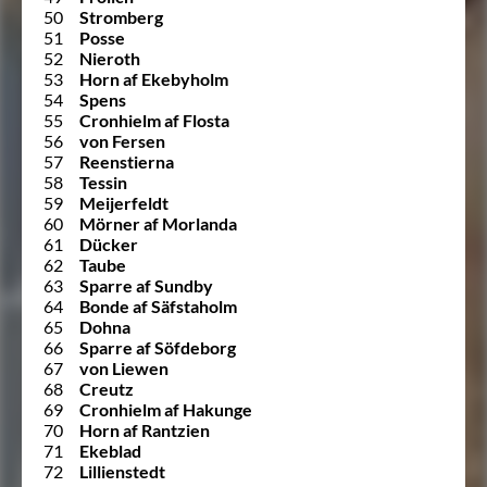
50
Stromberg
51
Posse
52
Nieroth
53
Horn af Ekebyholm
54
Spens
55
Cronhielm af Flosta
56
von Fersen
57
Reenstierna
58
Tessin
59
Meijerfeldt
60
Mörner af Morlanda
61
Dücker
62
Taube
63
Sparre af Sundby
64
Bonde af Säfstaholm
65
Dohna
66
Sparre af Söfdeborg
67
von Liewen
68
Creutz
69
Cronhielm af Hakunge
70
Horn af Rantzien
71
Ekeblad
72
Lillienstedt