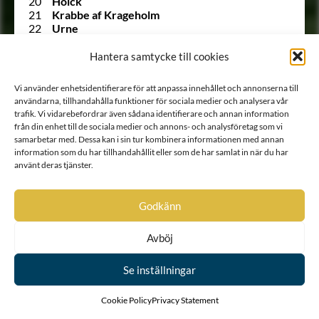
20
Holck
21
Krabbe af Krageholm
22
Urne
23
Barnekow
24
Ramel
Hantera samtycke till cookies
25
Walkendorff
26
Tott
Vi använder enhetsidentifierare för att anpassa innehållet och annonserna till
27
Gädda
användarna, tillhandahålla funktioner för sociala medier och analysera vår
28
Bille af Dybeck
trafik. Vi vidarebefordrar även sådana identifierare och annan information
29
Gyllenstierna af Svaneholm
från din enhet till de sociala medier och annons- och analysföretag som vi
30
Lindenov
samarbetar med. Dessa kan i sin tur kombinera informationen med annan
31
Björnklou
information som du har tillhandahållit eller som de har samlat in när du har
32
Stålarm
använt deras tjänster.
33
Ehrenstéen
34
Lilliecrona
35
Ekeblad
Godkänn
36
Trolle
37
Rosenstråle
Avböj
1303 A
Siöstierna
528 A
von Snoilsky
Se inställningar
38
Carpelan
39
Stiernkors
40
Gyllenhierta
Cookie Policy
Privacy Statement
41
Hinsebergs-släkten