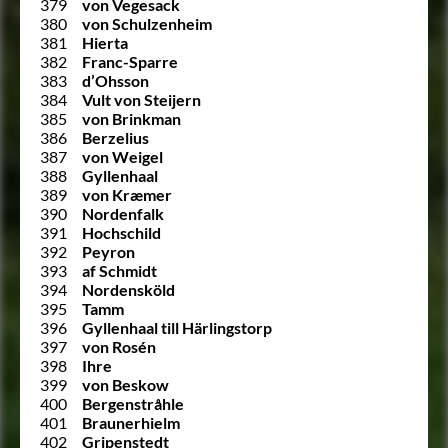
379
von Vegesack
380
von Schulzenheim
381
Hierta
382
Franc-Sparre
383
d’Ohsson
384
Vult von Steijern
385
von Brinkman
386
Berzelius
387
von Weigel
388
Gyllenhaal
389
von Kræmer
390
Nordenfalk
391
Hochschild
392
Peyron
393
af Schmidt
394
Nordensköld
395
Tamm
396
Gyllenhaal till Härlingstorp
397
von Rosén
398
Ihre
399
von Beskow
400
Bergenstråhle
401
Braunerhielm
402
Gripenstedt