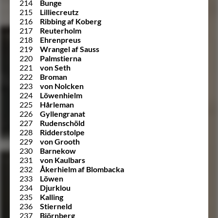
214
Bunge
215
Lilliecreutz
216
Ribbing af Koberg
217
Reuterholm
218
Ehrenpreus
219
Wrangel af Sauss
220
Palmstierna
221
von Seth
222
Broman
223
von Nolcken
224
Löwenhielm
225
Hårleman
226
Gyllengranat
227
Rudenschöld
228
Ridderstolpe
229
von Grooth
230
Barnekow
231
von Kaulbars
232
Åkerhielm af Blombacka
233
Löwen
234
Djurklou
235
Kalling
236
Stierneld
237
Björnberg