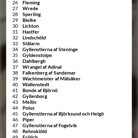
26
Fleming
27
Wrede
28
Sperling
29
Bielke
30
Lichton
31
Hastfer
32
Lindschöld
33
Stålarm
34
Gyllenstierna af Steninge
35
Gyldenstolpe
36
Dahlbergh
37
Wrangel af Adinal
38
Falkenberg af Sandemar
39
Wachtmeister af Mälsåker
40
Wallenstedt
41
Bonde af Björnö
42
Gyllenborg
43
Mellin
44
Polus
45
Gyllenstierna af Björksund och Helgö
46
Piper
47
Gyllenstierna af Fogelvik
48
Rehnskiöld
49
Frölich