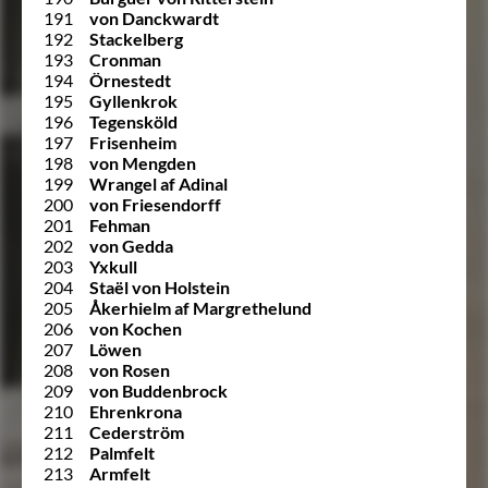
191
von Danckwardt
192
Stackelberg
193
Cronman
194
Örnestedt
195
Gyllenkrok
196
Tegensköld
197
Frisenheim
198
von Mengden
199
Wrangel af Adinal
200
von Friesendorff
201
Fehman
202
von Gedda
203
Yxkull
204
Staël von Holstein
205
Åkerhielm af Margrethelund
206
von Kochen
207
Löwen
208
von Rosen
209
von Buddenbrock
210
Ehrenkrona
211
Cederström
212
Palmfelt
213
Armfelt