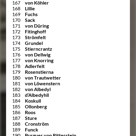
167
von Köhler
168
Lillie
169
Fuchs
170
Sack
171
von Düring
172
Fitinghoff
173
Strömfelt
174
Grundel
175
Stierncrantz
176
von Dellwig
177
von Knorring
178
Adlerfelt
179
Rosenstierna
180
von Trautwetter
181
von Löwenstern
182
von Albedyl
183
d’Albedyhll
184
Koskull
185
Ollonberg
186
Roos
187
Sture
188
Cronström
189
Funck
190
Burguer von Ritterstein