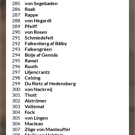
285
von Segebaden
286
Raab
287
Rappe
288
von Hegardt
289
Pfeiff
290
von Rosen
291
Schmiedefelt
292
Falkenberg af Bålby
293
Falkengréen
294
Boije af Gennäs
295
Ramel
296
Ruuth
297
Liljencrantz
298
Celsing
299
Du Rietz af Hedensberg
300
von Nackreij
301
Thott
302
Alströmer
303
Voltemat
304
Fock
305
von Lingen
306
Maclean
307
Zöge von Manteuffel
308
Staël von Holstein