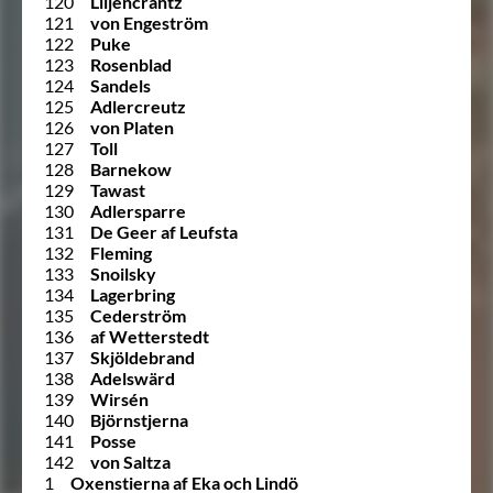
120
Liljencrantz
121
von Engeström
122
Puke
123
Rosenblad
124
Sandels
125
Adlercreutz
126
von Platen
127
Toll
128
Barnekow
129
Tawast
130
Adlersparre
131
De Geer af Leufsta
132
Fleming
133
Snoilsky
134
Lagerbring
135
Cederström
136
af Wetterstedt
137
Skjöldebrand
138
Adelswärd
139
Wirsén
140
Björnstjerna
141
Posse
142
von Saltza
1
Oxenstierna af Eka och Lindö