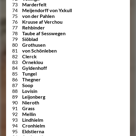
73
Marderfelt
74
Meijendorff von Yxkull
75
von der Pahlen
76
Kruuse af Verchou
77
Rehbinder
78
Taube af Sesswegen
79
Siöblad
80
Grothusen
81
von Schönleben
82
Clerck
83
Örneklou
84
Gyldenhoff
85
Tungel
86
Thegner
87
Soop
88
Lovisin
89
Leijonberg
90
Nieroth
91
Grass
92
Mellin
93
Lindhielm
94
Cronhielm
95
Eldstierna