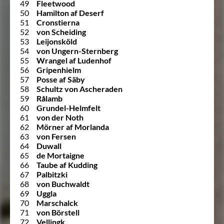
49
Fleetwood
50
Hamilton af Deserf
51
Cronstierna
52
von Scheiding
53
Leijonsköld
54
von Ungern-Sternberg
55
Wrangel af Ludenhof
56
Gripenhielm
57
Posse af Säby
58
Schultz von Ascheraden
59
Rålamb
60
Grundel-Helmfelt
61
von der Noth
62
Mörner af Morlanda
63
von Fersen
64
Duwall
65
de Mortaigne
66
Taube af Kudding
67
Palbitzki
68
von Buchwaldt
69
Uggla
70
Marschalck
71
von Börstell
72
Vellingk