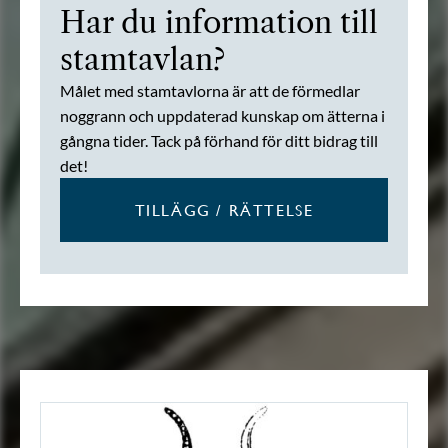
Har du information till
stamtavlan?
Målet med stamtavlorna är att de förmedlar
noggrann och uppdaterad kunskap om ätterna i
gångna tider. Tack på förhand för ditt bidrag till
det!
TILLÄGG / RÄTTELSE