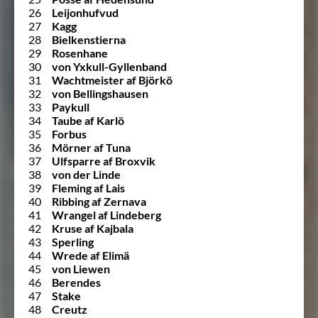
26
Leijonhufvud
27
Kagg
28
Bielkenstierna
29
Rosenhane
30
von Yxkull-Gyllenband
31
Wachtmeister af Björkö
32
von Bellingshausen
33
Paykull
34
Taube af Karlö
35
Forbus
36
Mörner af Tuna
37
Ulfsparre af Broxvik
38
von der Linde
39
Fleming af Lais
40
Ribbing af Zernava
41
Wrangel af Lindeberg
42
Kruse af Kajbala
43
Sperling
44
Wrede af Elimä
45
von Liewen
46
Berendes
47
Stake
48
Creutz