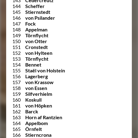
143
Cedercreutz
144
Scheffer
145
Stiernstedt
146
von Psilander
147
Fock
148
Appelman
149
Törnflycht
150
von Otter
151
Cronstedt
152
von Hylteen
153
Törnflycht
154
Bennet
155
Staël von Holstein
156
Lagerberg
157
von Krassow
158
von Essen
159
Silfverhielm
160
Koskull
161
von Höpken
162
Barck
163
Horn af Rantzien
164
Appelbom
165
Örnfelt
166
Stierncrona