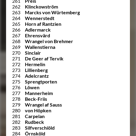
261
Preis
262
Klinckowström
263
Marcks von Würtemberg
264
Wennerstedt
265
Horn af Rantzien
266
Adlermarck
267
Ehrensvärd
268
Wrangel von Brehmer
269
Wallenstierna
270
Sinclair
271
De Geer af Tervik
272
Hermelin
273
Lillienberg
274
Adelcrantz
275
Sprengtporten
276
Löwen
277
Mannerheim
278
Beck-Friis
279
Wrangel af Sauss
280
von Höpken
281
Carpelan
282
Rudbeck
283
Silfverschiöld
284
Örnsköld