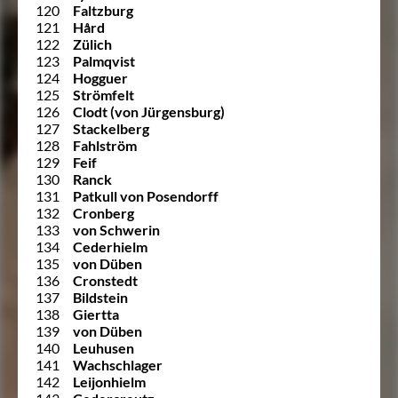
120
Faltzburg
121
Hård
122
Zülich
123
Palmqvist
124
Hogguer
125
Strömfelt
126
Clodt (von Jürgensburg)
127
Stackelberg
128
Fahlström
129
Feif
130
Ranck
131
Patkull von Posendorff
132
Cronberg
133
von Schwerin
134
Cederhielm
135
von Düben
136
Cronstedt
137
Bildstein
138
Giertta
139
von Düben
140
Leuhusen
141
Wachschlager
142
Leijonhielm