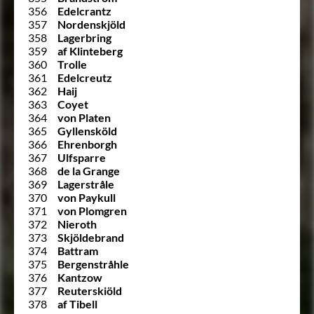
356
Edelcrantz
357
Nordenskjöld
358
Lagerbring
359
af Klinteberg
360
Trolle
361
Edelcreutz
362
Haij
363
Coyet
364
von Platen
365
Gyllensköld
366
Ehrenborgh
367
Ulfsparre
368
de la Grange
369
Lagerstråle
370
von Paykull
371
von Plomgren
372
Nieroth
373
Skjöldebrand
374
Battram
375
Bergenstråhle
376
Kantzow
377
Reuterskiöld
378
af Tibell