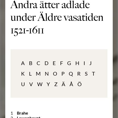
Andra ätter adlade
under Äldre vasatiden
1521-1611
A
B
C
D
E
F
G
H
I
J
K
L
M
N
O
P
Q
R
S
T
U
V
W
Y
Z
Ä
Å
Ö
1
Brahe
2
Lewenhaupt