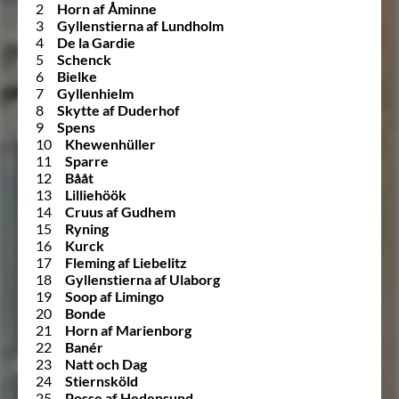
2
Horn af Åminne
3
Gyllenstierna af Lundholm
4
De la Gardie
5
Schenck
6
Bielke
7
Gyllenhielm
8
Skytte af Duderhof
9
Spens
10
Khewenhüller
11
Sparre
12
Bååt
13
Lilliehöök
14
Cruus af Gudhem
15
Ryning
16
Kurck
17
Fleming af Liebelitz
18
Gyllenstierna af Ulaborg
19
Soop af Limingo
20
Bonde
21
Horn af Marienborg
22
Banér
23
Natt och Dag
24
Stiernsköld
25
Posse af Hedensund