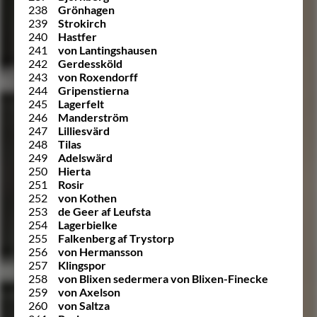
238
Grönhagen
239
Strokirch
240
Hastfer
241
von Lantingshausen
242
Gerdessköld
243
von Roxendorff
244
Gripenstierna
245
Lagerfelt
246
Manderström
247
Lilliesvärd
248
Tilas
249
Adelswärd
250
Hierta
251
Rosir
252
von Kothen
253
de Geer af Leufsta
254
Lagerbielke
255
Falkenberg af Trystorp
256
von Hermansson
257
Klingspor
258
von Blixen sedermera von Blixen-Finecke
259
von Axelson
260
von Saltza