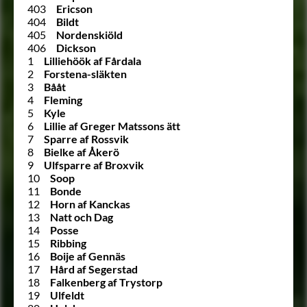
403
Ericson
404
Bildt
405
Nordenskiöld
406
Dickson
1
Lilliehöök af Fårdala
2
Forstena-släkten
3
Bååt
4
Fleming
5
Kyle
6
Lillie af Greger Matssons ätt
7
Sparre af Rossvik
8
Bielke af Åkerö
9
Ulfsparre af Broxvik
10
Soop
11
Bonde
12
Horn af Kanckas
13
Natt och Dag
14
Posse
15
Ribbing
16
Boije af Gennäs
17
Hård af Segerstad
18
Falkenberg af Trystorp
19
Ulfeldt