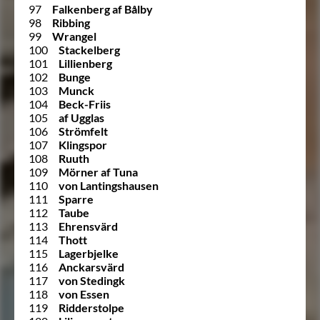
97
Falkenberg af Bålby
98
Ribbing
99
Wrangel
100
Stackelberg
101
Lillienberg
102
Bunge
103
Munck
104
Beck-Friis
105
af Ugglas
106
Strömfelt
107
Klingspor
108
Ruuth
109
Mörner af Tuna
110
von Lantingshausen
111
Sparre
112
Taube
113
Ehrensvärd
114
Thott
115
Lagerbjelke
116
Anckarsvärd
117
von Stedingk
118
von Essen
119
Ridderstolpe