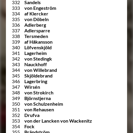
332
Sandels
333
von Engeström
334
af Klercker
335
von Döbeln
336
Adlerberg
337
Adlersparre
338
Tersmeden
339
af Håkansson
340
Löfvenskjöld
341
Lagerheim
342
von Stedingk
343
Nauckhoff
344
von Willebrand
345
Skjöldebrand
346
Lagerbring
347
Wirsén
348
von Strokirch
349
Björnstjerna
350
von Schulzenheim
351
von Rehausen
352
Drufva
353
von der Lancken von Wackenitz
354
Fock
355
Brändström