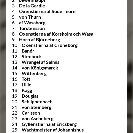
3
De la Gardie
4
Oxenstierna af Södermöre
5
von Thurn
6
af Wasaborg
7
Torstensson
8
Oxenstierna af Korsholm och Wasa
9
Horn af Björneborg
10
Oxenstierna af Croneborg
11
Banér
12
Stenbock
13
Wrangel af Salmis
14
von Königsmarck
15
Wittenberg
16
Tott
17
Lillie
18
Kagg
19
Douglas
20
Schlippenbach
21
von Steinberg
22
Carlsson
23
von Ascheberg
24
Gyllenstierna af Ericsberg
25
Wachtmeister af Johannishus