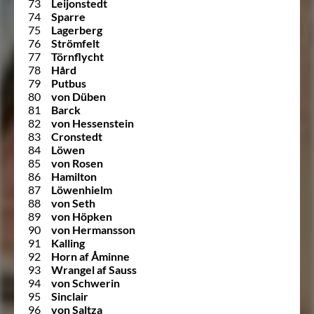
73
Leijonstedt
74
Sparre
75
Lagerberg
76
Strömfelt
77
Törnflycht
78
Hård
79
Putbus
80
von Düben
81
Barck
82
von Hessenstein
83
Cronstedt
84
Löwen
85
von Rosen
86
Hamilton
87
Löwenhielm
88
von Seth
89
von Höpken
90
von Hermansson
91
Kalling
92
Horn af Åminne
93
Wrangel af Sauss
94
von Schwerin
95
Sinclair
96
von Saltza