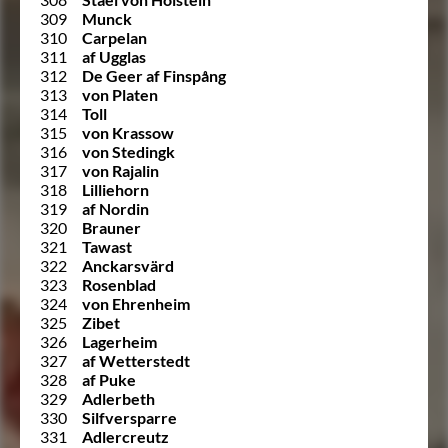
309
Munck
310
Carpelan
311
af Ugglas
312
De Geer af Finspång
313
von Platen
314
Toll
315
von Krassow
316
von Stedingk
317
von Rajalin
318
Lilliehorn
319
af Nordin
320
Brauner
321
Tawast
322
Anckarsvärd
323
Rosenblad
324
von Ehrenheim
325
Zibet
326
Lagerheim
327
af Wetterstedt
328
af Puke
329
Adlerbeth
330
Silfversparre
331
Adlercreutz