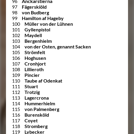
96
Anckarstierna
97
Fägerskiöld
98
von Budberg
99
Hamilton af Hageby
100
Müller von der Lühnen
101
Gyllenpistol
102
Maydell
103
Bergenhielm
104
von der Osten, genannt Sacken
105
Strömfelt
106
Hoghusen
107
Cronhjort
108
Lillieroth
109
Pincier
110
Taube af Odenkat
111
Stuart
112
Trotzig
113
Lagercrona
114
Hummerhielm
115
von Palmenberg
116
Burensköld
117
Coyet
118
Stromberg
119
Lybecker