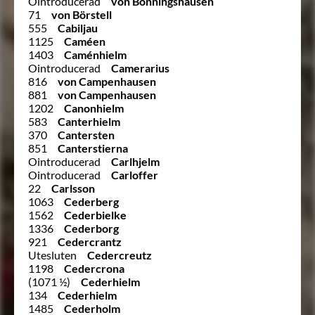
Ointroducerad
von Bönningshausen
71
von Börstell
555
Cabiljau
1125
Caméen
1403
Caménhielm
Ointroducerad
Camerarius
816
von Campenhausen
881
von Campenhausen
1202
Canonhielm
583
Canterhielm
370
Cantersten
851
Canterstierna
Ointroducerad
Carlhjelm
Ointroducerad
Carloffer
22
Carlsson
1063
Cederberg
1562
Cederbielke
1336
Cederborg
921
Cedercrantz
Utesluten
Cedercreutz
1198
Cedercrona
(1071 ½)
Cederhielm
134
Cederhielm
1485
Cederholm