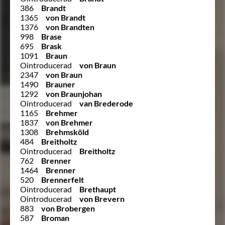
386
Brandt
1365
von Brandt
1376
von Brandten
998
Brase
695
Brask
1091
Braun
Ointroducerad
von Braun
2347
von Braun
1490
Brauner
1292
von Braunjohan
Ointroducerad
van Brederode
1165
Brehmer
1837
von Brehmer
1308
Brehmsköld
484
Breitholtz
Ointroducerad
Breitholtz
762
Brenner
1464
Brenner
520
Brennerfelt
Ointroducerad
Brethaupt
Ointroducerad
von Brevern
883
von Brobergen
587
Broman