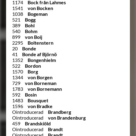
1174
Bock från Lahmes
1541
von Bocken
1038
Bogeman
521
Bogg
389
Bohl
540
Bohm
899
von Boij
2295
Boltenstern
20
Bonde
41
Bonde af Björnö
1352
Bongenhielm
522
Bordon
1570
Borg
1344
von Borgen
729
von Borneman
1783
von Bornemann
592
Bosin
1483
Bousquet
1596
von Bradke
Ointroducerad
Brandberg
Ointroducerad
von Brandenburg
459
Brandskiöld
Ointroducerad
Brandt
Ointroducerad
Brandt