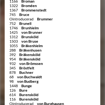
1166
Broman
1322
Broméen
1367
Brommenstedt
745
Bruce
Ointroducerad
Brummer
752
Brunell
1746
Brunhielm
1425
von Brunner
1312
Brunsköld
1503
von Bruse
1055
Bråkenhielm
288
Bråkenhusen
392
Bråkensköld
954
Bråkensköld
932
von Brömssen
345
Bröstfelt
878
Buchner
68
von Buchwaldt
98
von Budberg
1448
Bunge
126
Bure
614
Burensköld
116
Burensköld
Ointroducerad
von Burghausen