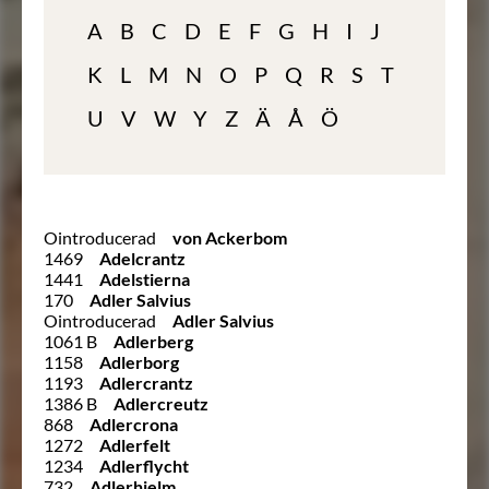
A
B
C
D
E
F
G
H
I
J
K
L
M
N
O
P
Q
R
S
T
U
V
W
Y
Z
Ä
Å
Ö
Ointroducerad
von Ackerbom
1469
Adelcrantz
1441
Adelstierna
170
Adler Salvius
Ointroducerad
Adler Salvius
1061 B
Adlerberg
1158
Adlerborg
1193
Adlercrantz
1386 B
Adlercreutz
868
Adlercrona
1272
Adlerfelt
1234
Adlerflycht
732
Adlerhielm