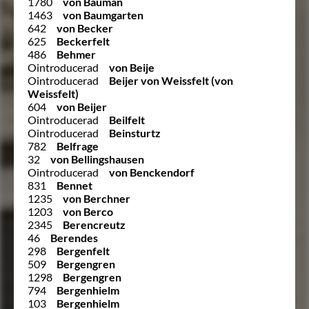
1780
von Bauman
1463
von Baumgarten
642
von Becker
625
Beckerfelt
486
Behmer
Ointroducerad
von Beije
Ointroducerad
Beijer von Weissfelt (von
Weissfelt)
604
von Beijer
Ointroducerad
Beilfelt
Ointroducerad
Beinsturtz
782
Belfrage
32
von Bellingshausen
Ointroducerad
von Benckendorf
831
Bennet
1235
von Berchner
1203
von Berco
2345
Berencreutz
46
Berendes
298
Bergenfelt
509
Bergengren
1298
Bergengren
794
Bergenhielm
103
Bergenhielm