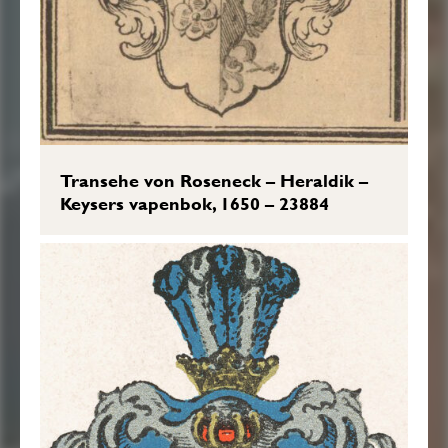
Transehe von Roseneck – Heraldik –
Keysers vapenbok, 1650 – 23884