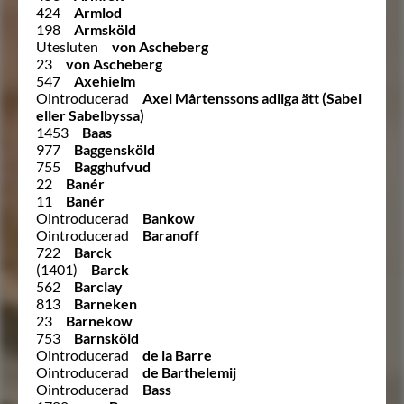
424
Armlod
198
Armsköld
Utesluten
von Ascheberg
23
von Ascheberg
547
Axehielm
Ointroducerad
Axel Mårtenssons adliga ätt (Sabel
eller Sabelbyssa)
1453
Baas
977
Baggensköld
755
Bagghufvud
22
Banér
11
Banér
Ointroducerad
Bankow
Ointroducerad
Baranoff
722
Barck
(1401)
Barck
562
Barclay
813
Barneken
23
Barnekow
753
Barnsköld
Ointroducerad
de la Barre
Ointroducerad
de Barthelemij
Ointroducerad
Bass