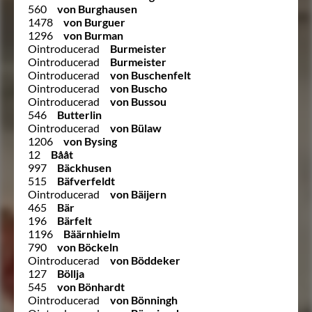
560
von Burghausen
1478
von Burguer
1296
von Burman
Ointroducerad
Burmeister
Ointroducerad
Burmeister
Ointroducerad
von Buschenfelt
Ointroducerad
von Buscho
Ointroducerad
von Bussou
546
Butterlin
Ointroducerad
von Bülaw
1206
von Bysing
12
Bååt
997
Bäckhusen
515
Bäfverfeldt
Ointroducerad
von Bäijern
465
Bär
196
Bärfelt
1196
Bäärnhielm
790
von Böckeln
Ointroducerad
von Böddeker
127
Böllja
545
von Bönhardt
Ointroducerad
von Bönningh