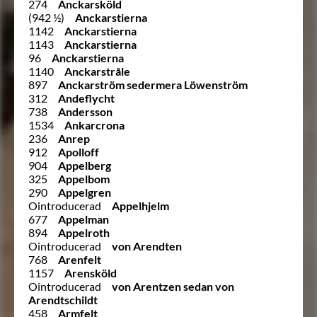
274
Anckarsköld
(942 ½)
Anckarstierna
1142
Anckarstierna
1143
Anckarstierna
96
Anckarstierna
1140
Anckarstråle
897
Anckarström sedermera Löwenström
312
Andeflycht
738
Andersson
1534
Ankarcrona
236
Anrep
912
Apolloff
904
Appelberg
325
Appelbom
290
Appelgren
Ointroducerad
Appelhjelm
677
Appelman
894
Appelroth
Ointroducerad
von Arendten
768
Arenfelt
1157
Arensköld
Ointroducerad
von Arentzen sedan von
Arendtschildt
458
Armfelt