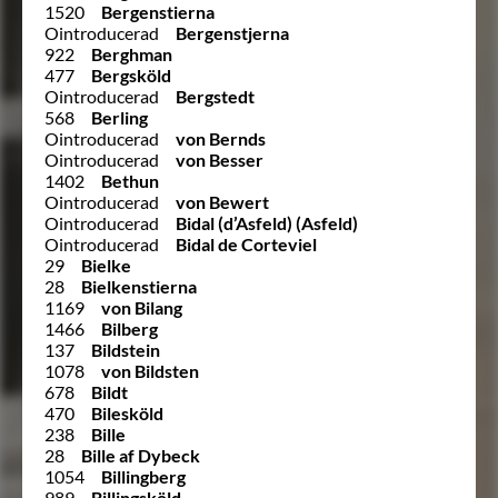
1520
Bergenstierna
Ointroducerad
Bergenstjerna
922
Berghman
477
Bergsköld
Ointroducerad
Bergstedt
568
Berling
Ointroducerad
von Bernds
Ointroducerad
von Besser
1402
Bethun
Ointroducerad
von Bewert
Ointroducerad
Bidal (d’Asfeld) (Asfeld)
Ointroducerad
Bidal de Corteviel
29
Bielke
28
Bielkenstierna
1169
von Bilang
1466
Bilberg
137
Bildstein
1078
von Bildsten
678
Bildt
470
Bilesköld
238
Bille
28
Bille af Dybeck
1054
Billingberg
989
Billingsköld