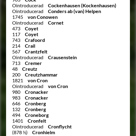
Ointroducerad
Cockenhausen (Kockenhausen)
Ointroducerad
Conders ab (van) Helpen
1745
von Conowen
Ointroducerad
Cornet
473
Coyet
117
Coyet
743
Crafoord
214
Crail
567
Crantzfelt
Ointroducerad
Crausenstein
713
Cremer
48
Creutz
200
Creutzhammar
1821
von Cron
Ointroducerad
von Cron
980
Cronacker
983
Cronacker
646
Cronberg
132
Cronberg
494
Croneborg
1401
Cronfelt
Ointroducerad
Cronflycht
(878 ½)
Cronhielm