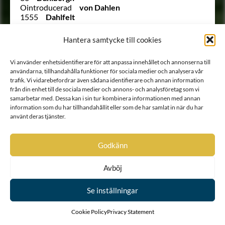
Ointroducerad
von Dahlen
1555
Dahlfelt
1449
von Dahlheim
Ointroducerad
Dahlsköld
Hantera samtycke till cookies
1864
Dahlstierna
711
Danckwardt
Vi använder enhetsidentifierare för att anpassa innehållet och annonserna till
1412
Danckwardt
användarna, tillhandahålla funktioner för sociala medier och analysera vår
Utesluten
von Danckwardt
trafik. Vi vidarebefordrar även sådana identifierare och annan information
408
Danckwardt-Lillieström
från din enhet till de sociala medier och annons- och analysföretag som vi
1373
Dannerhielm
samarbetar med. Dessa kan i sin tur kombinera informationen med annan
1383
Daurer
information som du har tillhandahållit eller som de har samlat in när du har
1256
de Behm
använt deras tjänster.
763
de Besche
944
de Besche
1253
de Besche
Godkänn
1300
de Besche
1472
de Briant
Avböj
1136
de Corroset
538
de Courtin
1375
de Frietzcky
Se inställningar
1568
de Frumerie
291
De Geer
Cookie Policy
Privacy Statement
Ointroducerad
Degerfeldt