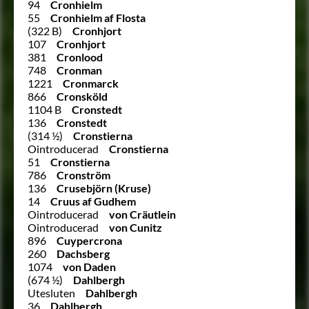
94
Cronhielm
55
Cronhielm af Flosta
(322 B)
Cronhjort
107
Cronhjort
381
Cronlood
748
Cronman
1221
Cronmarck
866
Cronsköld
1104 B
Cronstedt
136
Cronstedt
(314 ½)
Cronstierna
Ointroducerad
Cronstierna
51
Cronstierna
786
Cronström
136
Crusebjörn (Kruse)
14
Cruus af Gudhem
Ointroducerad
von Cräutlein
Ointroducerad
von Cunitz
896
Cuypercrona
260
Dachsberg
1074
von Daden
(674 ½)
Dahlbergh
Utesluten
Dahlbergh
36
Dahlbergh