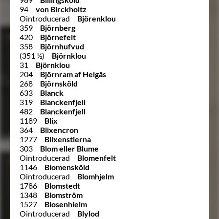
94
von Birckholtz
Ointroducerad
Björenklou
359
Björnberg
420
Björnefelt
358
Björnhufvud
(351 ½)
Björnklou
31
Björnklou
204
Björnram af Helgås
268
Björnsköld
633
Blanck
319
Blanckenfjell
482
Blanckenfjell
1189
Blix
364
Blixencron
1277
Blixenstierna
303
Blom eller Blume
Ointroducerad
Blomenfelt
1146
Blomensköld
Ointroducerad
Blomhjelm
1786
Blomstedt
1348
Blomström
1527
Blosenhielm
Ointroducerad
Blylod