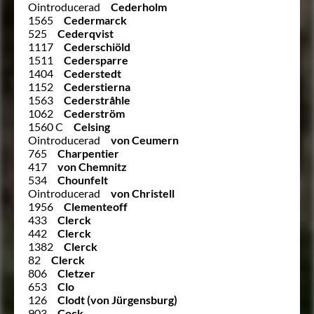
Ointroducerad
Cederholm
1565
Cedermarck
525
Cederqvist
1117
Cederschiöld
1511
Cedersparre
1404
Cederstedt
1152
Cederstierna
1563
Cederstråhle
1062
Cederström
1560 C
Celsing
Ointroducerad
von Ceumern
765
Charpentier
417
von Chemnitz
534
Chounfelt
Ointroducerad
von Christell
1956
Clementeoff
433
Clerck
442
Clerck
1382
Clerck
82
Clerck
806
Cletzer
653
Clo
126
Clodt (von Jürgensburg)
903
Cock