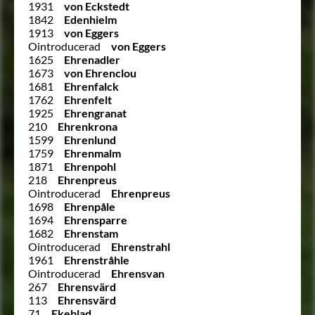
1931
von Eckstedt
1842
Edenhielm
1913
von Eggers
Ointroducerad
von Eggers
1625
Ehrenadler
1673
von Ehrenclou
1681
Ehrenfalck
1762
Ehrenfelt
1925
Ehrengranat
210
Ehrenkrona
1599
Ehrenlund
1759
Ehrenmalm
1871
Ehrenpohl
218
Ehrenpreus
Ointroducerad
Ehrenpreus
1698
Ehrenpåle
1694
Ehrensparre
1682
Ehrenstam
Ointroducerad
Ehrenstrahl
1961
Ehrenstråhle
Ointroducerad
Ehrensvan
267
Ehrensvärd
113
Ehrensvärd
71
Ekeblad