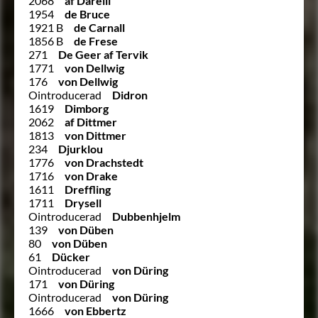
2068
af Darelli
1954
de Bruce
1921 B
de Carnall
1856 B
de Frese
271
De Geer af Tervik
1771
von Dellwig
176
von Dellwig
Ointroducerad
Didron
1619
Dimborg
2062
af Dittmer
1813
von Dittmer
234
Djurklou
1776
von Drachstedt
1716
von Drake
1611
Dreffling
1711
Drysell
Ointroducerad
Dubbenhjelm
139
von Düben
80
von Düben
61
Dücker
Ointroducerad
von Düring
171
von Düring
Ointroducerad
von Düring
1666
von Ebbertz