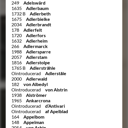
249
Adelswärd
1635
Adlerbaum
1732 B
Adlerbeth
1675
Adlerbielke
2034
Adlerbrandt
178
Adlerfelt
1720
Adlerfors
1632
Adlerheim
266
Adlermarck
1988
Adlersparre
2057
Adlerstam
1816
Adlerstolpe
1765 B
Adlerstråhle
Ointroducerad
Adlerståle
2000
Adlerwald
182
von Albedyl
Ointroducerad
von Alstrin
1938
Alströmer
1965
Ankarcrona
Ointroducerad
d’Antivari
Ointroducerad
af Apelblad
164
Appelbom
148
Appelman
2054
von Arbin