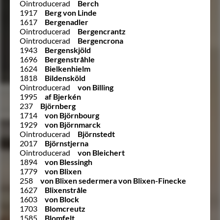
Ointroducerad
Berch
1917
Berg von Linde
1617
Bergenadler
Ointroducerad
Bergencrantz
Ointroducerad
Bergencrona
1943
Bergenskjöld
1696
Bergenstråhle
1624
Bielkenhielm
1818
Bildensköld
Ointroducerad
von Billing
1995
af Bjerkén
237
Björnberg
1714
von Björnbourg
1929
von Björnmarck
Ointroducerad
Björnstedt
2017
Björnstjerna
Ointroducerad
von Bleichert
1894
von Blessingh
1779
von Blixen
258
von Blixen sedermera von Blixen-Finecke
1627
Blixenstråle
1603
von Block
1703
Blomcreutz
1585
Blomfelt