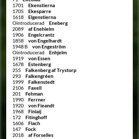
1701
Ekenstierna
1705
Ekesparre
1618
Elgenstierna
Ointroducerad
Eneberg
2089
af Enehielm
1906
Engelcrantz
1858
von Engelhardt
1948 B
von Engeström
Ointroducerad
Enhjelm
1919
von Essen
1678
Estenberg
255
Falkenberg af Trystorp
293
Falkengréen
1999
Falkenstedt
2106
Faxell
201
Fehman
1990
Ferrner
1920
von Fieandt
1968
Finlaij
172
Fitinghoff
1606
Flach
147
Fock
2018
af Forselles