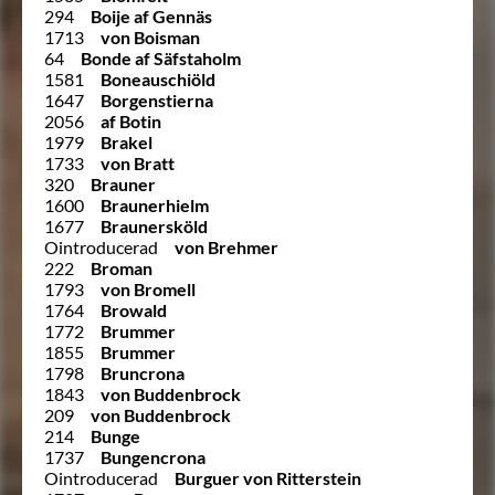
294
Boije af Gennäs
1713
von Boisman
64
Bonde af Säfstaholm
1581
Boneauschiöld
1647
Borgenstierna
2056
af Botin
1979
Brakel
1733
von Bratt
320
Brauner
1600
Braunerhielm
1677
Braunersköld
Ointroducerad
von Brehmer
222
Broman
1793
von Bromell
1764
Browald
1772
Brummer
1855
Brummer
1798
Bruncrona
1843
von Buddenbrock
209
von Buddenbrock
214
Bunge
1737
Bungencrona
Ointroducerad
Burguer von Ritterstein