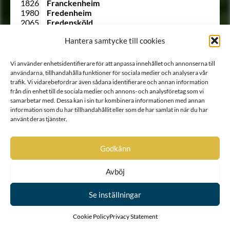
1826
Franckenheim
1980
Fredenheim
2065
Fredensköld
1800
Fredenstierna
Hantera samtycke till cookies
1977
Freijtag
1809
von Freudenberg
1597
Friedenreich
Vi använder enhetsidentifierare för att anpassa innehållet och annonserna till
197
Frisenheim
användarna, tillhandahålla funktioner för sociala medier och analysera vår
169
Fuchs
trafik. Vi vidarebefordrar även sådana identifierare och annan information
Ointroducerad
Funck
från din enhet till de sociala medier och annons- och analysföretag som vi
189
Funck
samarbetar med. Dessa kan i sin tur kombinera informationen med annan
2051
Furuhjelm
information som du har tillhandahållit eller som de har samlat in när du har
använt deras tjänster.
Ointroducerad
Furusköld
Ointroducerad
von Fürstenberg
1717
Fägerstråle
Godkänn
1866
von Ganschou
1710
von Gedda
202
von Gedda
Avböj
1887
Gerdessköld
242
Gerdessköld
Se inställningar
138
Giertta
Ointroducerad
Giertta
Cookie Policy
Privacy Statement
Ointroducerad
Giös
1664
Glansenstierna