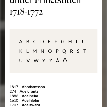
under Frihetstiden
1718-1772
A
B
C
D
E
F
G
H
I
J
K
L
M
N
O
P
Q
R
S
T
U
V
W
Y
Z
Å
Ö
1817
Abrahamsson
274
Adelcrantz
1886
Adelheim
1610
Adelhielm
1707
Adelswärd