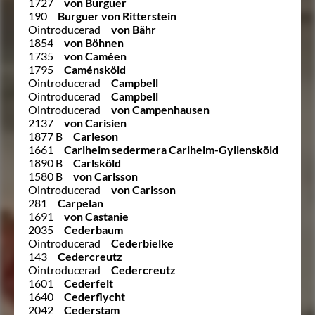
1727
von Burguer
190
Burguer von Ritterstein
Ointroducerad
von Bähr
1854
von Böhnen
1735
von Caméen
1795
Caménsköld
Ointroducerad
Campbell
Ointroducerad
Campbell
Ointroducerad
von Campenhausen
2137
von Carisien
1877 B
Carleson
1661
Carlheim sedermera Carlheim-Gyllensköld
1890 B
Carlsköld
1580 B
von Carlsson
Ointroducerad
von Carlsson
281
Carpelan
1691
von Castanie
2035
Cederbaum
Ointroducerad
Cederbielke
143
Cedercreutz
Ointroducerad
Cedercreutz
1601
Cederfelt
1640
Cederflycht
2042
Cederstam