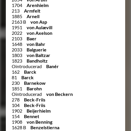
1704
Arenhielm
213
Armfelt
1885
Arnell
2163 B
von Asp
1951
von Aulævill
2022
von Axelson
2103
Baer
1648
von Bahr
2033
Balguerie
1803
von Baltzar
1823
Bandholtz
Ointroducerad
Banér
162
Barck
81
Barck
230
Barnekow
1851
Barohn
Ointroducerad
von Beckern
278
Beck-Friis
104
Beck-Friis
1902
Beijerhielm
154
Bennet
1908
von Benning
1628 B
Benzelstierna