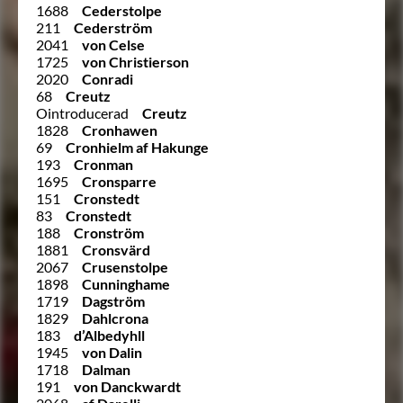
1688
Cederstolpe
211
Cederström
2041
von Celse
1725
von Christierson
2020
Conradi
68
Creutz
Ointroducerad
Creutz
1828
Cronhawen
69
Cronhielm af Hakunge
193
Cronman
1695
Cronsparre
151
Cronstedt
83
Cronstedt
188
Cronström
1881
Cronsvärd
2067
Crusenstolpe
1898
Cunninghame
1719
Dagström
1829
Dahlcrona
183
d’Albedyhll
1945
von Dalin
1718
Dalman
191
von Danckwardt