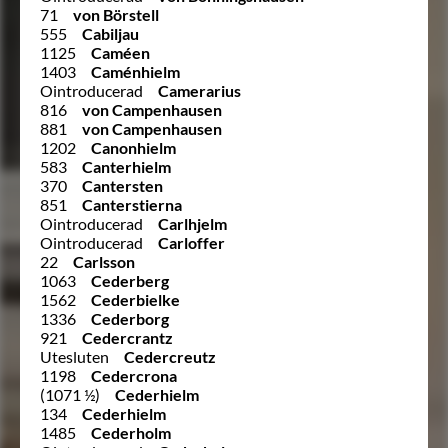
71
von Börstell
555
Cabiljau
1125
Caméen
1403
Caménhielm
Ointroducerad
Camerarius
816
von Campenhausen
881
von Campenhausen
1202
Canonhielm
583
Canterhielm
370
Cantersten
851
Canterstierna
Ointroducerad
Carlhjelm
Ointroducerad
Carloffer
22
Carlsson
1063
Cederberg
1562
Cederbielke
1336
Cederborg
921
Cedercrantz
Utesluten
Cedercreutz
1198
Cedercrona
(1071 ½)
Cederhielm
134
Cederhielm
1485
Cederholm