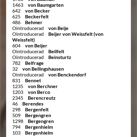
1463
von Baumgarten
642
von Becker
625
Beckerfelt
486
Behmer
Ointroducerad
von Beije
Ointroducerad
Beijer von Weissfelt (von
Weissfelt)
604
von Beijer
Ointroducerad
Beilfelt
Ointroducerad
Beinsturtz
782
Belfrage
32
von Bellingshausen
Ointroducerad
von Benckendorf
831
Bennet
1235
von Berchner
1203
von Berco
2345
Berencreutz
46
Berendes
298
Bergenfelt
509
Bergengren
1298
Bergengren
794
Bergenhielm
103
Bergenhielm