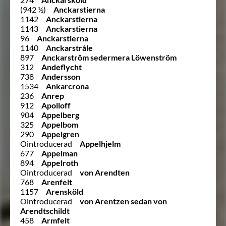
(942 ½)
Anckarstierna
1142
Anckarstierna
1143
Anckarstierna
96
Anckarstierna
1140
Anckarstråle
897
Anckarström sedermera Löwenström
312
Andeflycht
738
Andersson
1534
Ankarcrona
236
Anrep
912
Apolloff
904
Appelberg
325
Appelbom
290
Appelgren
Ointroducerad
Appelhjelm
677
Appelman
894
Appelroth
Ointroducerad
von Arendten
768
Arenfelt
1157
Arensköld
Ointroducerad
von Arentzen sedan von
Arendtschildt
458
Armfelt