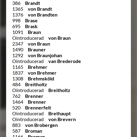
386
Brandt
1365
von Brandt
1376
von Brandten
998
Brase
695
Brask
1091
Braun
Ointroducerad
von Braun
2347
von Braun
1490
Brauner
1292
von Braunjohan
Ointroducerad
van Brederode
1165
Brehmer
1837
von Brehmer
1308
Brehmsköld
484
Breitholtz
Ointroducerad
Breitholtz
762
Brenner
1464
Brenner
520
Brennerfelt
Ointroducerad
Brethaupt
Ointroducerad
von Brevern
883
von Brobergen
587
Broman
1166
Broman