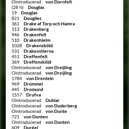
Ointroducerad
von Dornfelt
(28 ½)
Douglas
19
Douglas
821
Douglies
361
Drake af Torp och Hamra
313
Drakenberg
946
Drakenfelt
510
Drakenhielm
1028
Drakensköld
531
Drakenstierna
451
Dreffenfelt
369
Dreffensköld
Ointroducerad
von Dreijling
Ointroducerad
von Dreijling
1784
von Drenteln
969
Drommel
445
Dromund
1557
Drufva
Ointroducerad
Dublar
Ointroducerad
von Duderberg
Ointroducerad
von Dunte
721
von Dunten
Ointroducerad
von Dunten
609
Duréel