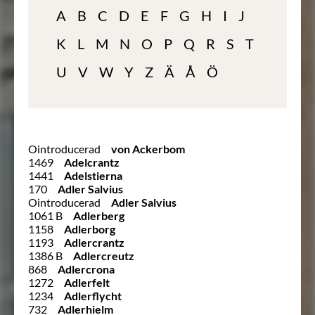
A
B
C
D
E
F
G
H
I
J
K
L
M
N
O
P
Q
R
S
T
U
V
W
Y
Z
Ä
Å
Ö
Ointroducerad
von Ackerbom
1469
Adelcrantz
1441
Adelstierna
170
Adler Salvius
Ointroducerad
Adler Salvius
1061 B
Adlerberg
1158
Adlerborg
1193
Adlercrantz
1386 B
Adlercreutz
868
Adlercrona
1272
Adlerfelt
1234
Adlerflycht
732
Adlerhielm