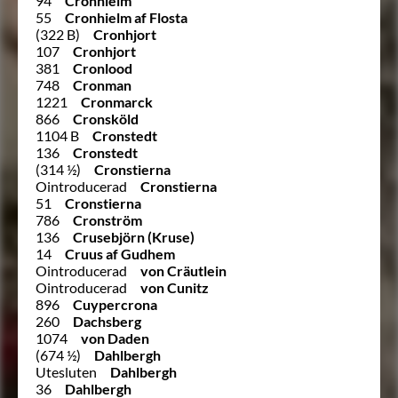
94
Cronhielm
55
Cronhielm af Flosta
(322 B)
Cronhjort
107
Cronhjort
381
Cronlood
748
Cronman
1221
Cronmarck
866
Cronsköld
1104 B
Cronstedt
136
Cronstedt
(314 ½)
Cronstierna
Ointroducerad
Cronstierna
51
Cronstierna
786
Cronström
136
Crusebjörn (Kruse)
14
Cruus af Gudhem
Ointroducerad
von Cräutlein
Ointroducerad
von Cunitz
896
Cuypercrona
260
Dachsberg
1074
von Daden
(674 ½)
Dahlbergh
Utesluten
Dahlbergh
36
Dahlbergh