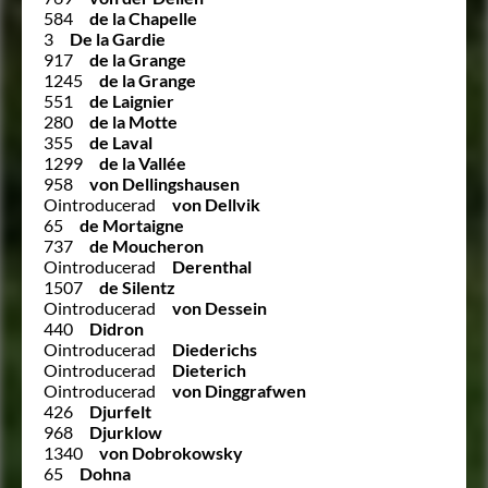
584
de la Chapelle
3
De la Gardie
917
de la Grange
1245
de la Grange
551
de Laignier
280
de la Motte
355
de Laval
1299
de la Vallée
958
von Dellingshausen
Ointroducerad
von Dellvik
65
de Mortaigne
737
de Moucheron
Ointroducerad
Derenthal
1507
de Silentz
Ointroducerad
von Dessein
440
Didron
Ointroducerad
Diederichs
Ointroducerad
Dieterich
Ointroducerad
von Dinggrafwen
426
Djurfelt
968
Djurklow
1340
von Dobrokowsky
65
Dohna