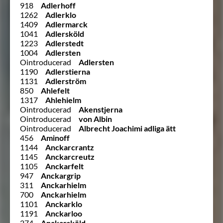
918
Adlerhoff
1262
Adlerklo
1409
Adlermarck
1041
Adlersköld
1223
Adlerstedt
1004
Adlersten
Ointroducerad
Adlersten
1190
Adlerstierna
1131
Adlerström
850
Ahlefelt
1317
Ahlehielm
Ointroducerad
Akenstjerna
Ointroducerad
von Albin
Ointroducerad
Albrecht Joachimi adliga ätt
456
Aminoff
1144
Anckarcrantz
1145
Anckarcreutz
1105
Anckarfelt
947
Anckargrip
311
Anckarhielm
700
Anckarhielm
1101
Anckarklo
1191
Anckarloo
274
Anckarsköld