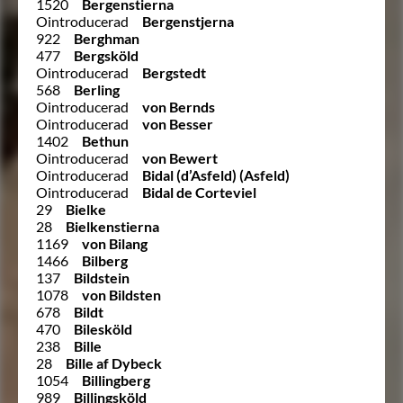
1520
Bergenstierna
Ointroducerad
Bergenstjerna
922
Berghman
477
Bergsköld
Ointroducerad
Bergstedt
568
Berling
Ointroducerad
von Bernds
Ointroducerad
von Besser
1402
Bethun
Ointroducerad
von Bewert
Ointroducerad
Bidal (d’Asfeld) (Asfeld)
Ointroducerad
Bidal de Corteviel
29
Bielke
28
Bielkenstierna
1169
von Bilang
1466
Bilberg
137
Bildstein
1078
von Bildsten
678
Bildt
470
Bilesköld
238
Bille
28
Bille af Dybeck
1054
Billingberg
989
Billingsköld