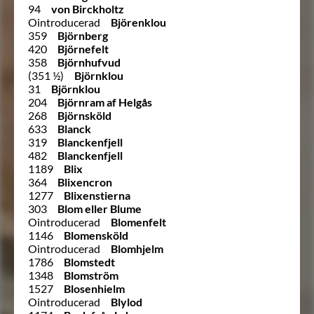
94
von Birckholtz
Ointroducerad
Björenklou
359
Björnberg
420
Björnefelt
358
Björnhufvud
(351 ½)
Björnklou
31
Björnklou
204
Björnram af Helgås
268
Björnsköld
633
Blanck
319
Blanckenfjell
482
Blanckenfjell
1189
Blix
364
Blixencron
1277
Blixenstierna
303
Blom eller Blume
Ointroducerad
Blomenfelt
1146
Blomensköld
Ointroducerad
Blomhjelm
1786
Blomstedt
1348
Blomström
1527
Blosenhielm
Ointroducerad
Blylod