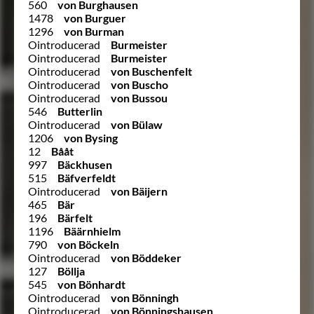
560
von Burghausen
1478
von Burguer
1296
von Burman
Ointroducerad
Burmeister
Ointroducerad
Burmeister
Ointroducerad
von Buschenfelt
Ointroducerad
von Buscho
Ointroducerad
von Bussou
546
Butterlin
Ointroducerad
von Bülaw
1206
von Bysing
12
Bååt
997
Bäckhusen
515
Bäfverfeldt
Ointroducerad
von Bäijern
465
Bär
196
Bärfelt
1196
Bäärnhielm
790
von Böckeln
Ointroducerad
von Böddeker
127
Böllja
545
von Bönhardt
Ointroducerad
von Bönningh
Ointroducerad
von Bönningshausen