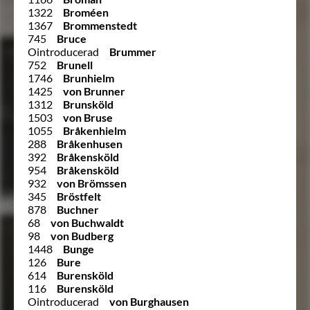
1322
Broméen
1367
Brommenstedt
745
Bruce
Ointroducerad
Brummer
752
Brunell
1746
Brunhielm
1425
von Brunner
1312
Brunsköld
1503
von Bruse
1055
Bråkenhielm
288
Bråkenhusen
392
Bråkensköld
954
Bråkensköld
932
von Brömssen
345
Bröstfelt
878
Buchner
68
von Buchwaldt
98
von Budberg
1448
Bunge
126
Bure
614
Burensköld
116
Burensköld
Ointroducerad
von Burghausen