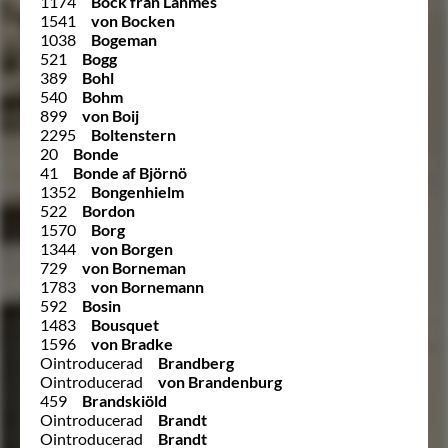
1174
Bock från Lahmes
1541
von Bocken
1038
Bogeman
521
Bogg
389
Bohl
540
Bohm
899
von Boij
2295
Boltenstern
20
Bonde
41
Bonde af Björnö
1352
Bongenhielm
522
Bordon
1570
Borg
1344
von Borgen
729
von Borneman
1783
von Bornemann
592
Bosin
1483
Bousquet
1596
von Bradke
Ointroducerad
Brandberg
Ointroducerad
von Brandenburg
459
Brandskiöld
Ointroducerad
Brandt
Ointroducerad
Brandt