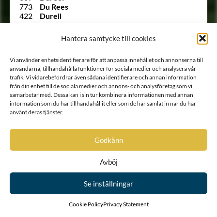
773
Du Rees
422
Durell
666
Du Rietz
544
Dusensköld
Hantera samtycke till cookies
241
Duwall
64
Duwall
Vi använder enhetsidentifierare för att anpassa innehållet och annonserna till
Utesluten
von Düben
användarna, tillhandahålla funktioner för sociala medier och analysera vår
Utesluten
von Düben
trafik. Vi vidarebefordrar även sådana identifierare och annan information
1785
von Düben
från din enhet till de sociala medier och annons- och analysföretag som vi
135
von Düben
samarbetar med. Dessa kan i sin tur kombinera informationen med annan
207
Dücker
information som du har tillhandahållit eller som de har samlat in när du har
(122)
Dücker
använt deras tjänster.
1519
von Döbeln
Ointroducerad
von Döringh
Ointroducerad
Ebersköld
Godkänn
1461
von Eccard
Ointroducerad
Eckhof
Avböj
1129
Edelfelt
617
Edenberg
1257
Eding
Se inställningar
1124
Ehrenanckar
772
Ehrenberg
Cookie Policy
Privacy Statement
1329
Ehrenbielke