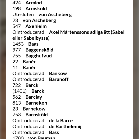
424
Armlod
198
Armsköld
Utesluten
von Ascheberg
23
von Ascheberg
547
Axehielm
Ointroducerad
Axel Mårtenssons adliga ätt (Sabel
eller Sabelbyssa)
1453
Baas
977
Baggensköld
755
Bagghufvud
22
Banér
11
Banér
Ointroducerad
Bankow
Ointroducerad
Baranoff
722
Barck
(1401)
Barck
562
Barclay
813
Barneken
23
Barnekow
753
Barnsköld
Ointroducerad
de la Barre
Ointroducerad
de Barthelemij
Ointroducerad
Bass
1780
von Bauman