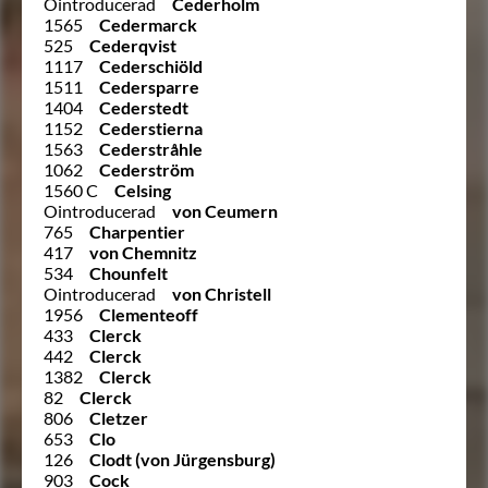
Ointroducerad
Cederholm
1565
Cedermarck
525
Cederqvist
1117
Cederschiöld
1511
Cedersparre
1404
Cederstedt
1152
Cederstierna
1563
Cederstråhle
1062
Cederström
1560 C
Celsing
Ointroducerad
von Ceumern
765
Charpentier
417
von Chemnitz
534
Chounfelt
Ointroducerad
von Christell
1956
Clementeoff
433
Clerck
442
Clerck
1382
Clerck
82
Clerck
806
Cletzer
653
Clo
126
Clodt (von Jürgensburg)
903
Cock