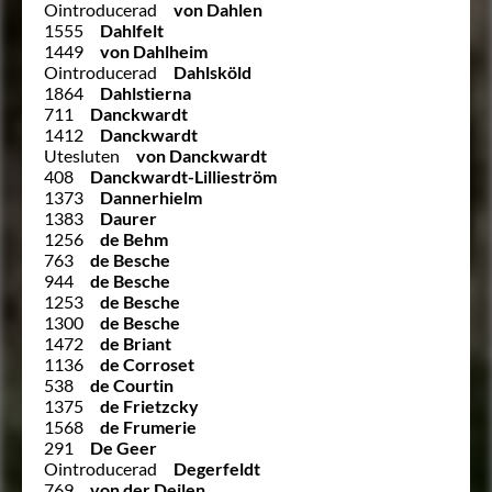
Ointroducerad
von Dahlen
1555
Dahlfelt
1449
von Dahlheim
Ointroducerad
Dahlsköld
1864
Dahlstierna
711
Danckwardt
1412
Danckwardt
Utesluten
von Danckwardt
408
Danckwardt-Lillieström
1373
Dannerhielm
1383
Daurer
1256
de Behm
763
de Besche
944
de Besche
1253
de Besche
1300
de Besche
1472
de Briant
1136
de Corroset
538
de Courtin
1375
de Frietzcky
1568
de Frumerie
291
De Geer
Ointroducerad
Degerfeldt
769
von der Deilen