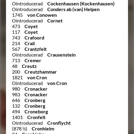
Ointroducerad
Cockenhausen (Kockenhausen)
Ointroducerad
Conders ab (van) Helpen
1745
von Conowen
Ointroducerad
Cornet
473
Coyet
117
Coyet
743
Crafoord
214
Crail
567
Crantzfelt
Ointroducerad
Crausenstein
713
Cremer
48
Creutz
200
Creutzhammar
1821
von Cron
Ointroducerad
von Cron
980
Cronacker
983
Cronacker
646
Cronberg
132
Cronberg
494
Croneborg
1401
Cronfelt
Ointroducerad
Cronflycht
(878 ½)
Cronhielm