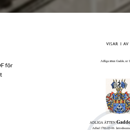
VISAR
1
AV
DF för
t