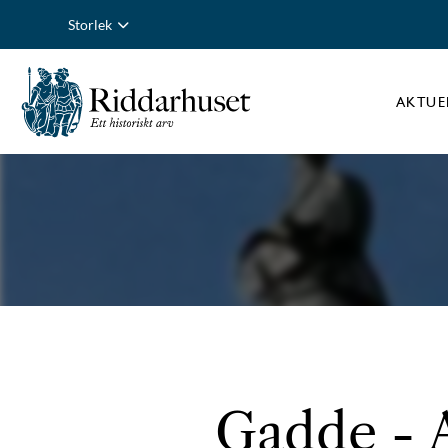
Storlek
AKTUE
Gadde - A