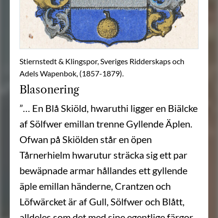
Stiernstedt & Klingspor, Sveriges Ridderskaps och
Adels Wapenbok, (1857-1879).
Blasonering
”… En Blå Skiöld, hwaruthi ligger en Biälcke
af Sölfwer emillan trenne Gyllende Äplen.
Ofwan på Skiölden står en öpen
Tårnerhielm hwarutur sträcka sig ett par
bewäpnade armar hållandes ett gyllende
äple emillan händerne, Crantzen och
Löfwärcket är af Gull, Sölfwer och Blått,
alldeles som det med sine egentlige färgor