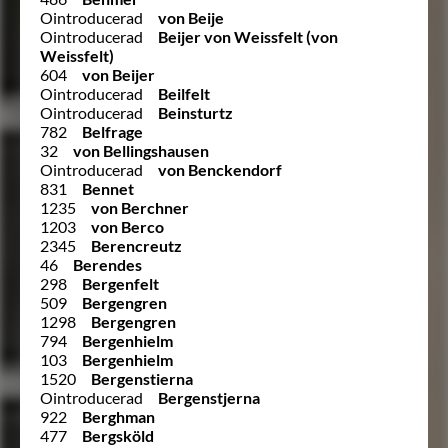
Ointroducerad
von Beije
Ointroducerad
Beijer von Weissfelt (von
Weissfelt)
604
von Beijer
Ointroducerad
Beilfelt
Ointroducerad
Beinsturtz
782
Belfrage
32
von Bellingshausen
Ointroducerad
von Benckendorf
831
Bennet
1235
von Berchner
1203
von Berco
2345
Berencreutz
46
Berendes
298
Bergenfelt
509
Bergengren
1298
Bergengren
794
Bergenhielm
103
Bergenhielm
1520
Bergenstierna
Ointroducerad
Bergenstjerna
922
Berghman
477
Bergsköld