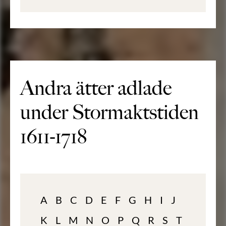
Andra ätter adlade
under Stormaktstiden
1611-1718
A
B
C
D
E
F
G
H
I
J
K
L
M
N
O
P
Q
R
S
T