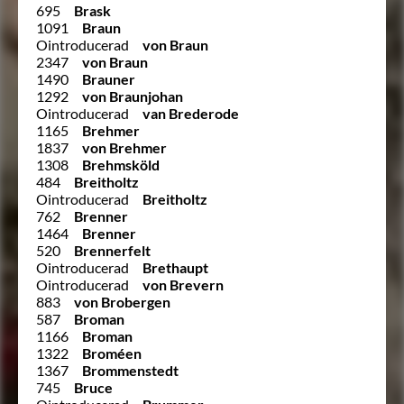
695
Brask
1091
Braun
Ointroducerad
von Braun
2347
von Braun
1490
Brauner
1292
von Braunjohan
Ointroducerad
van Brederode
1165
Brehmer
1837
von Brehmer
1308
Brehmsköld
484
Breitholtz
Ointroducerad
Breitholtz
762
Brenner
1464
Brenner
520
Brennerfelt
Ointroducerad
Brethaupt
Ointroducerad
von Brevern
883
von Brobergen
587
Broman
1166
Broman
1322
Broméen
1367
Brommenstedt
745
Bruce