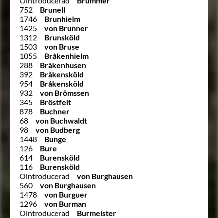
Ointroducerad
Brummer
752
Brunell
1746
Brunhielm
1425
von Brunner
1312
Brunsköld
1503
von Bruse
1055
Bråkenhielm
288
Bråkenhusen
392
Bråkensköld
954
Bråkensköld
932
von Brömssen
345
Bröstfelt
878
Buchner
68
von Buchwaldt
98
von Budberg
1448
Bunge
126
Bure
614
Burensköld
116
Burensköld
Ointroducerad
von Burghausen
560
von Burghausen
1478
von Burguer
1296
von Burman
Ointroducerad
Burmeister