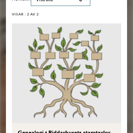
VISAR :
2
AV 2
Genealogi
•
Riddarhusets stamtavlor