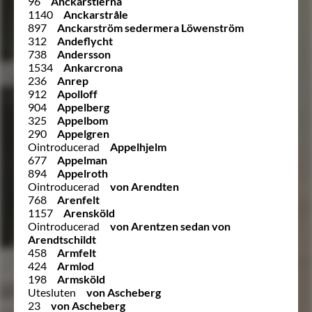
96
Anckarstierna
1140
Anckarstråle
897
Anckarström sedermera Löwenström
312
Andeflycht
738
Andersson
1534
Ankarcrona
236
Anrep
912
Apolloff
904
Appelberg
325
Appelbom
290
Appelgren
Ointroducerad
Appelhjelm
677
Appelman
894
Appelroth
Ointroducerad
von Arendten
768
Arenfelt
1157
Arensköld
Ointroducerad
von Arentzen sedan von
Arendtschildt
458
Armfelt
424
Armlod
198
Armsköld
Utesluten
von Ascheberg
23
von Ascheberg