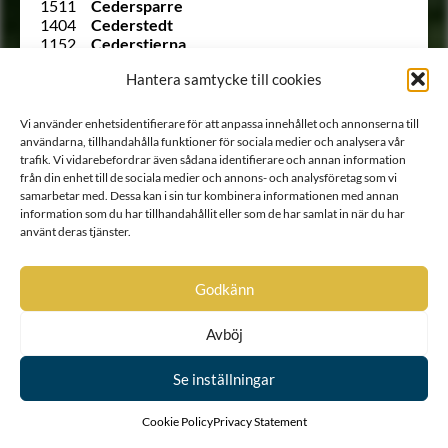
1511
Cedersparre
1404
Cederstedt
1152
Cederstierna
1563
Cederstråhle
Hantera samtycke till cookies
1062
Cederström
1560 C
Celsing
Ointroducerad
von Ceumern
Vi använder enhetsidentifierare för att anpassa innehållet och annonserna till
765
Charpentier
användarna, tillhandahålla funktioner för sociala medier och analysera vår
417
von Chemnitz
trafik. Vi vidarebefordrar även sådana identifierare och annan information
534
Chounfelt
från din enhet till de sociala medier och annons- och analysföretag som vi
Ointroducerad
von Christell
samarbetar med. Dessa kan i sin tur kombinera informationen med annan
1956
Clementeoff
information som du har tillhandahållit eller som de har samlat in när du har
433
Clerck
använt deras tjänster.
442
Clerck
1382
Clerck
Godkänn
82
Clerck
806
Cletzer
653
Clo
Avböj
126
Clodt (von Jürgensburg)
903
Cock
Se inställningar
Ointroducerad
Cockenhausen (Kockenhausen)
Ointroducerad
Conders ab (van) Helpen
1745
von Conowen
Cookie Policy
Privacy Statement
Ointroducerad
Cornet