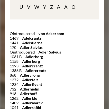
U
V
W
Y
Z
Ä
Å
Ö
Ointroducerad
von Ackerbom
1469
Adelcrantz
1441
Adelstierna
170
Adler Salvius
Ointroducerad
Adler Salvius
1061 B
Adlerberg
1158
Adlerborg
1193
Adlercrantz
1386 B
Adlercreutz
868
Adlercrona
1272
Adlerfelt
1234
Adlerflycht
732
Adlerhielm
918
Adlerhoff
1262
Adlerklo
1409
Adlermarck
1041
Adlersköld