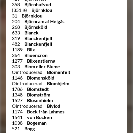
358
Björnhufvud
(351 ½)
Björnklou
31
Björnklou
204
Björnram af Helgås
268
Björnsköld
633
Blanck
319
Blanckenfjell
482
Blanckenfjell
1189
Blix
364
Blixencron
1277
Blixenstierna
303
Blom eller Blume
Ointroducerad
Blomenfelt
1146
Blomensköld
Ointroducerad
Blomhjelm
1786
Blomstedt
1348
Blomström
1527
Blosenhielm
Ointroducerad
Blylod
1174
Bock från Lahmes
1541
von Bocken
1038
Bogeman
521
Bogg