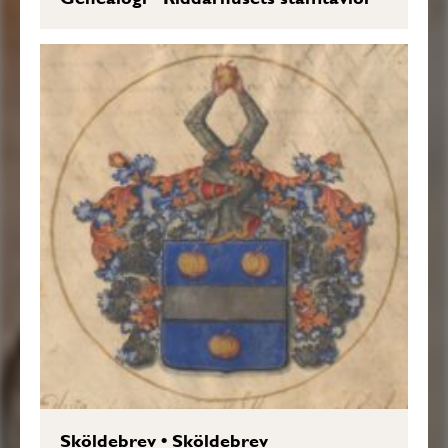
Sköldebrev
•
Sköldebrev