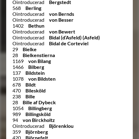
Ointroducerad
Bergstedt
568
Berling
Ointroducerad
von Bernds
Ointroducerad
von Besser
1402
Bethun
Ointroducerad
von Bewert
Ointroducerad
Bidal (d’Asfeld) (Asfeld)
Ointroducerad
Bidal de Corteviel
29
Bielke
28
Bielkenstierna
1169
von Bilang
1466
Bilberg
137
Bildstein
1078
von Bildsten
678
Bildt
470
Bilesköld
238
Bille
28
Bille af Dybeck
1054
Billingberg
989
Billingsköld
94
von Birckholtz
Ointroducerad
Björenklou
359
Björnberg
420
Björnefelt