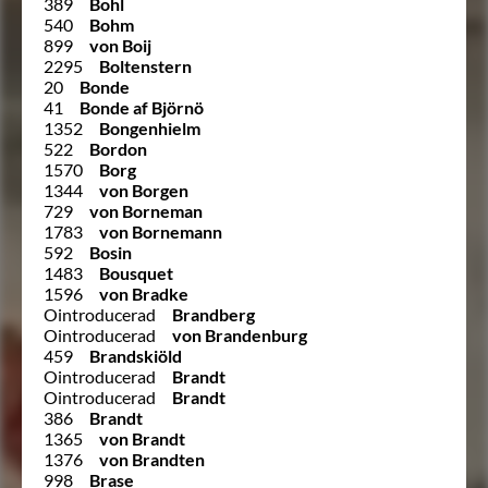
389
Bohl
540
Bohm
899
von Boij
2295
Boltenstern
20
Bonde
41
Bonde af Björnö
1352
Bongenhielm
522
Bordon
1570
Borg
1344
von Borgen
729
von Borneman
1783
von Bornemann
592
Bosin
1483
Bousquet
1596
von Bradke
Ointroducerad
Brandberg
Ointroducerad
von Brandenburg
459
Brandskiöld
Ointroducerad
Brandt
Ointroducerad
Brandt
386
Brandt
1365
von Brandt
1376
von Brandten
998
Brase