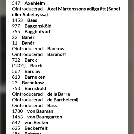
547
Axehielm
Ointroducerad
Axel Mårtenssons adliga ätt (Sabel
eller Sabelbyssa)
1453
Baas
977
Baggensköld
755
Bagghufvud
22
Banér
11
Banér
Ointroducerad
Bankow
Ointroducerad
Baranoff
722
Barck
(1401)
Barck
562
Barclay
813
Barneken
23
Barnekow
753
Barnsköld
Ointroducerad
de la Barre
Ointroducerad
de Barthelemij
Ointroducerad
Bass
1780
von Bauman
1463
von Baumgarten
642
von Becker
625
Beckerfelt
486
Behmer