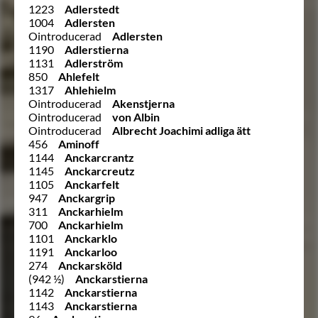
1223
Adlerstedt
1004
Adlersten
Ointroducerad
Adlersten
1190
Adlerstierna
1131
Adlerström
850
Ahlefelt
1317
Ahlehielm
Ointroducerad
Akenstjerna
Ointroducerad
von Albin
Ointroducerad
Albrecht Joachimi adliga ätt
456
Aminoff
1144
Anckarcrantz
1145
Anckarcreutz
1105
Anckarfelt
947
Anckargrip
311
Anckarhielm
700
Anckarhielm
1101
Anckarklo
1191
Anckarloo
274
Anckarsköld
(942 ½)
Anckarstierna
1142
Anckarstierna
1143
Anckarstierna