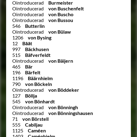
Ointroducerad
Burmeister
Ointroducerad
von Buschenfelt
Ointroducerad
von Buscho
Ointroducerad
von Bussou
546
Butterlin
Ointroducerad
von Bülaw
1206
von Bysing
12
Bååt
997
Bäckhusen
515
Bäfverfeldt
Ointroducerad
von Bäijern
465
Bär
196
Bärfelt
1196
Bäärnhielm
790
von Böckeln
Ointroducerad
von Böddeker
127
Böllja
545
von Bönhardt
Ointroducerad
von Bönningh
Ointroducerad
von Bönningshausen
71
von Börstell
555
Cabiljau
1125
Caméen
1403
Caménhielm