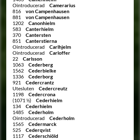
Ointroducerad
Camerarius
816
von Campenhausen
881
von Campenhausen
1202
Canonhielm
583
Canterhielm
370
Cantersten
851
Canterstierna
Ointroducerad
Carlhjelm
Ointroducerad
Carloffer
22
Carlsson
1063
Cederberg
1562
Cederbielke
1336
Cederborg
921
Cedercrantz
Utesluten
Cedercreutz
1198
Cedercrona
(1071 ½)
Cederhielm
134
Cederhielm
1485
Cederholm
Ointroducerad
Cederholm
1565
Cedermarck
525
Cederqvist
1117
Cederschiöld