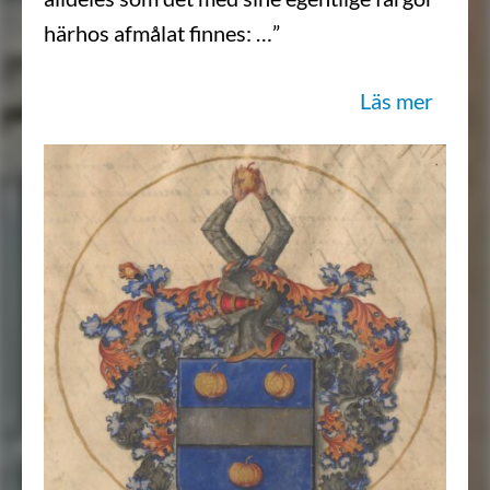
härhos afmålat finnes: …”
Sköldebrevet i original, RHA.
Läs mer
Transkription: Göran Mörner, 2023-09-
22.