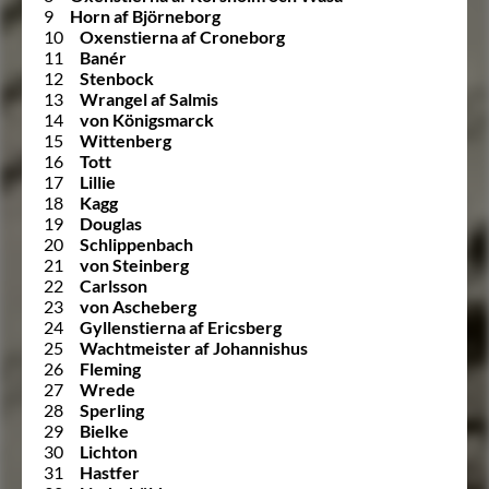
9
Horn af Björneborg
10
Oxenstierna af Croneborg
11
Banér
12
Stenbock
13
Wrangel af Salmis
14
von Königsmarck
15
Wittenberg
16
Tott
17
Lillie
18
Kagg
19
Douglas
20
Schlippenbach
21
von Steinberg
22
Carlsson
23
von Ascheberg
24
Gyllenstierna af Ericsberg
25
Wachtmeister af Johannishus
26
Fleming
27
Wrede
28
Sperling
29
Bielke
30
Lichton
31
Hastfer