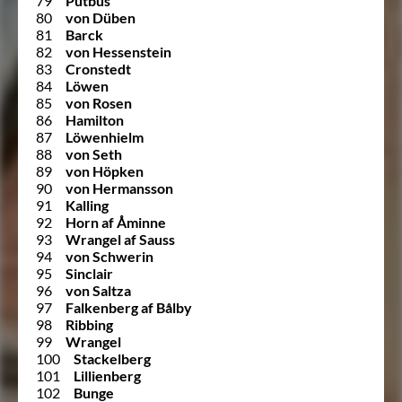
79
Putbus
80
von Düben
81
Barck
82
von Hessenstein
83
Cronstedt
84
Löwen
85
von Rosen
86
Hamilton
87
Löwenhielm
88
von Seth
89
von Höpken
90
von Hermansson
91
Kalling
92
Horn af Åminne
93
Wrangel af Sauss
94
von Schwerin
95
Sinclair
96
von Saltza
97
Falkenberg af Bålby
98
Ribbing
99
Wrangel
100
Stackelberg
101
Lillienberg
102
Bunge