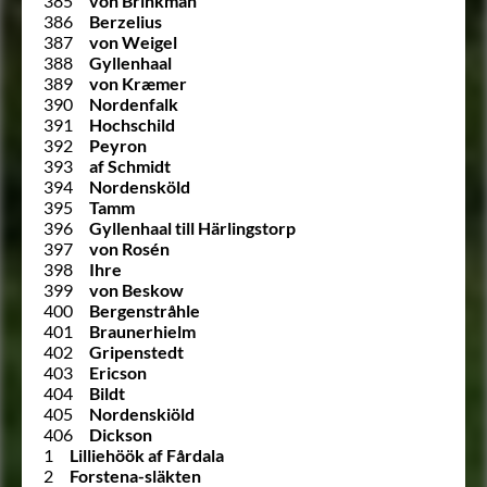
385
von Brinkman
386
Berzelius
387
von Weigel
388
Gyllenhaal
389
von Kræmer
390
Nordenfalk
391
Hochschild
392
Peyron
393
af Schmidt
394
Nordensköld
395
Tamm
396
Gyllenhaal till Härlingstorp
397
von Rosén
398
Ihre
399
von Beskow
400
Bergenstråhle
401
Braunerhielm
402
Gripenstedt
403
Ericson
404
Bildt
405
Nordenskiöld
406
Dickson
1
Lilliehöök af Fårdala
2
Forstena-släkten