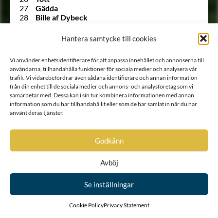
27
Gädda
28
Bille af Dybeck
29
Gyllenstierna af Svaneholm
30
Lindenov
Hantera samtycke till cookies
31
Björnklou
32
Stålarm
Vi använder enhetsidentifierare för att anpassa innehållet och annonserna till
33
Ehrenstéen
användarna, tillhandahålla funktioner för sociala medier och analysera vår
34
Lilliecrona
trafik. Vi vidarebefordrar även sådana identifierare och annan information
35
Ekeblad
från din enhet till de sociala medier och annons- och analysföretag som vi
36
Trolle
samarbetar med. Dessa kan i sin tur kombinera informationen med annan
37
Rosenstråle
information som du har tillhandahållit eller som de har samlat in när du har
1303 A
Siöstierna
använt deras tjänster.
528 A
von Snoilsky
38
Carpelan
39
Stiernkors
Godkänn
40
Gyllenhierta
41
Hinsebergs-släkten
Avböj
42
Ållongren i Östergötland
43
Kruse af Elghammar
44
Lilliesparre af Fylleskog
Se inställningar
45
Rosladin
46
Krabbe af Svaneby
Cookie Policy
Privacy Statement
47
Gyllenanckar