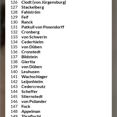
126
Clodt (von Jürgensburg)
127
Stackelberg
128
Fahlström
129
Feif
130
Ranck
131
Patkull von Posendorff
132
Cronberg
133
von Schwerin
134
Cederhielm
135
von Düben
136
Cronstedt
137
Bildstein
138
Giertta
139
von Düben
140
Leuhusen
141
Wachschlager
142
Leijonhielm
143
Cedercreutz
144
Scheffer
145
Stiernstedt
146
von Psilander
147
Fock
148
Appelman
149
Törnflycht