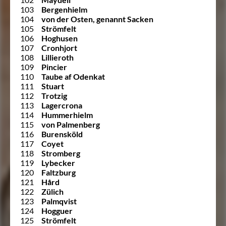
103
Bergenhielm
104
von der Osten, genannt Sacken
105
Strömfelt
106
Hoghusen
107
Cronhjort
108
Lillieroth
109
Pincier
110
Taube af Odenkat
111
Stuart
112
Trotzig
113
Lagercrona
114
Hummerhielm
115
von Palmenberg
116
Burensköld
117
Coyet
118
Stromberg
119
Lybecker
120
Faltzburg
121
Hård
122
Zülich
123
Palmqvist
124
Hogguer
125
Strömfelt