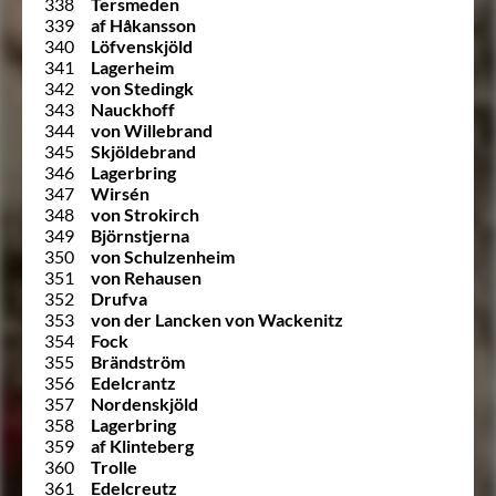
338
Tersmeden
339
af Håkansson
340
Löfvenskjöld
341
Lagerheim
342
von Stedingk
343
Nauckhoff
344
von Willebrand
345
Skjöldebrand
346
Lagerbring
347
Wirsén
348
von Strokirch
349
Björnstjerna
350
von Schulzenheim
351
von Rehausen
352
Drufva
353
von der Lancken von Wackenitz
354
Fock
355
Brändström
356
Edelcrantz
357
Nordenskjöld
358
Lagerbring
359
af Klinteberg
360
Trolle
361
Edelcreutz