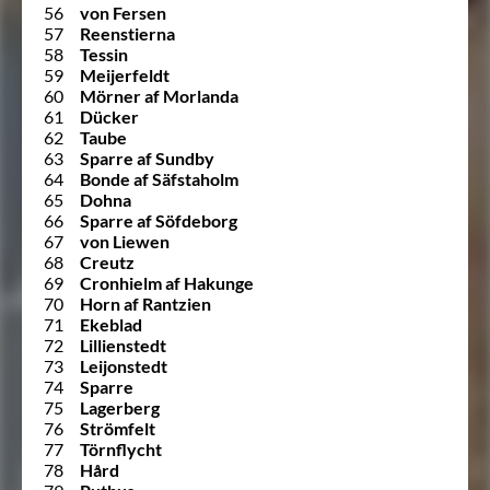
56
von Fersen
57
Reenstierna
58
Tessin
59
Meijerfeldt
60
Mörner af Morlanda
61
Dücker
62
Taube
63
Sparre af Sundby
64
Bonde af Säfstaholm
65
Dohna
66
Sparre af Söfdeborg
67
von Liewen
68
Creutz
69
Cronhielm af Hakunge
70
Horn af Rantzien
71
Ekeblad
72
Lillienstedt
73
Leijonstedt
74
Sparre
75
Lagerberg
76
Strömfelt
77
Törnflycht
78
Hård