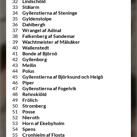
32
Lindschöld
33
Stålarm
34
Gyllenstierna af Steninge
35
Gyldenstolpe
36
Dahlbergh
37
Wrangel af Adinal
38
Falkenberg af Sandemar
39
Wachtmeister af Mälsåker
40
Wallenstedt
41
Bonde af Björnö
42
Gyllenborg
43
Mellin
44
Polus
45
Gyllenstierna af Björksund och Helgö
46
Piper
47
Gyllenstierna af Fogelvik
48
Rehnskiöld
49
Frölich
50
Stromberg
51
Posse
52
Nieroth
53
Horn af Ekebyholm
54
Spens
55
Cronhielm af Flosta