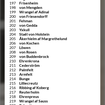
197
Frisenheim
198
von Mengden
199
Wrangel af Adinal
200
von Friesendorff
201
Fehman
202
von Gedda
203
Yxkull
204
Staël von Holstein
205
Åkerhielm af Margrethelund
206
von Kochen
207
Löwen
208
von Rosen
209
von Buddenbrock
210
Ehrenkrona
211
Cederström
212
Palmfelt
213
Armfelt
214
Bunge
215
Lilliecreutz
216
Ribbing af Koberg
217
Reuterholm
218
Ehrenpreus
219
Wrangel af Sauss