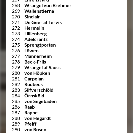
268
Wrangel von Brehmer
269
Wallenstierna
270
Sinclair
271
De Geer af Tervik
272
Hermelin
273
Lillienberg
274
Adelcrantz
275
Sprengtporten
276
Löwen
277
Mannerheim
278
Beck-Friis
279
Wrangel af Sauss
280
von Höpken
281
Carpelan
282
Rudbeck
283
Silfverschiöld
284
Örnsköld
285
von Segebaden
286
Raab
287
Rappe
288
von Hegardt
289
Pfeiff
290
von Rosen