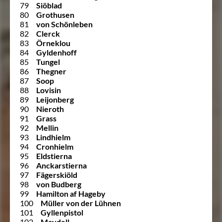
79
Siöblad
80
Grothusen
81
von Schönleben
82
Clerck
83
Örneklou
84
Gyldenhoff
85
Tungel
86
Thegner
87
Soop
88
Lovisin
89
Leijonberg
90
Nieroth
91
Grass
92
Mellin
93
Lindhielm
94
Cronhielm
95
Eldstierna
96
Anckarstierna
97
Fägerskiöld
98
von Budberg
99
Hamilton af Hageby
100
Müller von der Lühnen
101
Gyllenpistol
102
Maydell