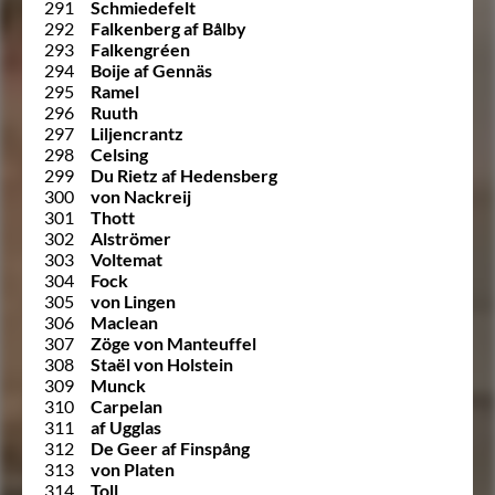
291
Schmiedefelt
292
Falkenberg af Bålby
293
Falkengréen
294
Boije af Gennäs
295
Ramel
296
Ruuth
297
Liljencrantz
298
Celsing
299
Du Rietz af Hedensberg
300
von Nackreij
301
Thott
302
Alströmer
303
Voltemat
304
Fock
305
von Lingen
306
Maclean
307
Zöge von Manteuffel
308
Staël von Holstein
309
Munck
310
Carpelan
311
af Ugglas
312
De Geer af Finspång
313
von Platen
314
Toll