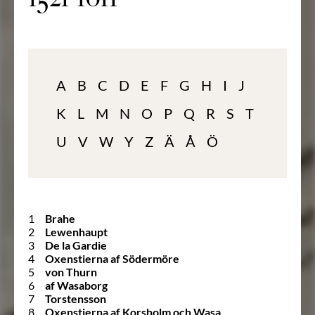
A
B
C
D
E
F
G
H
I
J
K
L
M
N
O
P
Q
R
S
T
U
V
W
Y
Z
Ä
Å
Ö
1
Brahe
2
Lewenhaupt
3
De la Gardie
4
Oxenstierna af Södermöre
5
von Thurn
6
af Wasaborg
7
Torstensson
8
Oxenstierna af Korsholm och Wasa