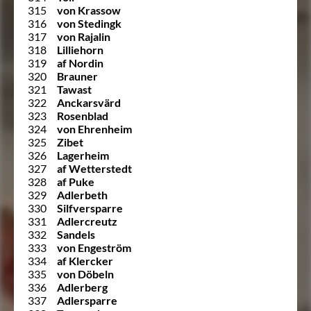
315
von Krassow
316
von Stedingk
317
von Rajalin
318
Lilliehorn
319
af Nordin
320
Brauner
321
Tawast
322
Anckarsvärd
323
Rosenblad
324
von Ehrenheim
325
Zibet
326
Lagerheim
327
af Wetterstedt
328
af Puke
329
Adlerbeth
330
Silfversparre
331
Adlercreutz
332
Sandels
333
von Engeström
334
af Klercker
335
von Döbeln
336
Adlerberg
337
Adlersparre