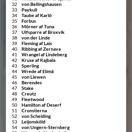
32
von Bellingshausen
33
Paykull
34
Taube af Karlö
35
Forbus
36
Mörner af Tuna
37
Ulfsparre af Broxvik
38
von der Linde
39
Fleming af Lais
40
Ribbing af Zernava
41
Wrangel af Lindeberg
42
Kruse af Kajbala
43
Sperling
44
Wrede af Elimä
45
von Liewen
46
Berendes
47
Stake
48
Creutz
49
Fleetwood
50
Hamilton af Deserf
51
Cronstierna
52
von Scheiding
53
Leijonsköld
54
von Ungern-Sternberg