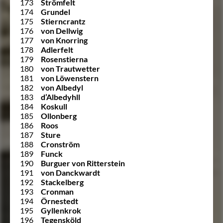
173
Strömfelt
174
Grundel
175
Stierncrantz
176
von Dellwig
177
von Knorring
178
Adlerfelt
179
Rosenstierna
180
von Trautwetter
181
von Löwenstern
182
von Albedyl
183
d’Albedyhll
184
Koskull
185
Ollonberg
186
Roos
187
Sture
188
Cronström
189
Funck
190
Burguer von Ritterstein
191
von Danckwardt
192
Stackelberg
193
Cronman
194
Örnestedt
195
Gyllenkrok
196
Tegensköld