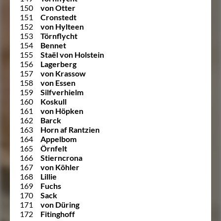
150
von Otter
151
Cronstedt
152
von Hylteen
153
Törnflycht
154
Bennet
155
Staël von Holstein
156
Lagerberg
157
von Krassow
158
von Essen
159
Silfverhielm
160
Koskull
161
von Höpken
162
Barck
163
Horn af Rantzien
164
Appelbom
165
Örnfelt
166
Stierncrona
167
von Köhler
168
Lillie
169
Fuchs
170
Sack
171
von Düring
172
Fitinghoff