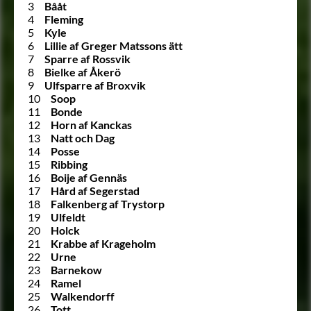
3
Bååt
4
Fleming
5
Kyle
6
Lillie af Greger Matssons ätt
7
Sparre af Rossvik
8
Bielke af Åkerö
9
Ulfsparre af Broxvik
10
Soop
11
Bonde
12
Horn af Kanckas
13
Natt och Dag
14
Posse
15
Ribbing
16
Boije af Gennäs
17
Hård af Segerstad
18
Falkenberg af Trystorp
19
Ulfeldt
20
Holck
21
Krabbe af Krageholm
22
Urne
23
Barnekow
24
Ramel
25
Walkendorff
26
Tott