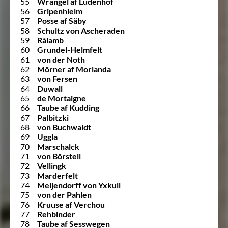
55
Wrangel af Ludenhof
56
Gripenhielm
57
Posse af Säby
58
Schultz von Ascheraden
59
Rålamb
60
Grundel-Helmfelt
61
von der Noth
62
Mörner af Morlanda
63
von Fersen
64
Duwall
65
de Mortaigne
66
Taube af Kudding
67
Palbitzki
68
von Buchwaldt
69
Uggla
70
Marschalck
71
von Börstell
72
Vellingk
73
Marderfelt
74
Meijendorff von Yxkull
75
von der Pahlen
76
Kruuse af Verchou
77
Rehbinder
78
Taube af Sesswegen