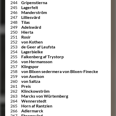
244
Gripenstierna
245
Lagerfelt
246
Manderström
247
Lilliesvärd
248
Tilas
249
Adelswärd
250
Hierta
251
Rosir
252
von Kothen
253
de Geer af Leufsta
254
Lagerbielke
255
Falkenberg af Trystorp
256
von Hermansson
257
Klingspor
258
von Blixen sedermera von Blixen-Finecke
259
von Axelson
260
von Saltza
261
Preis
262
Klinckowström
263
Marcks von Würtemberg
264
Wennerstedt
265
Horn af Rantzien
266
Adlermarck
267
Ehrensvärd