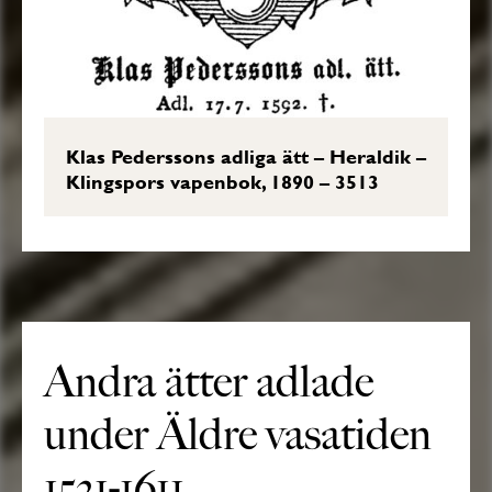
Klas Pederssons adliga ätt – Heraldik –
Klingspors vapenbok, 1890 – 3513
Andra ätter adlade
under Äldre vasatiden
1521-1611