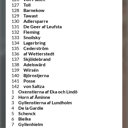
127
Toll
128
Barnekow
129
Tawast
130
Adlersparre
131
De Geer af Leufsta
132
Fleming
133
Snoilsky
134
Lagerbring
135
Cederström
136
af Wetterstedt
137
Skjöldebrand
138
Adelswärd
139
Wirsén
140
Björnstjerna
141
Posse
142
von Saltza
1
Oxenstierna af Eka och Lindö
2
Horn af Åminne
3
Gyllenstierna af Lundholm
4
De la Gardie
5
Schenck
6
Bielke
7
Gyllenhielm