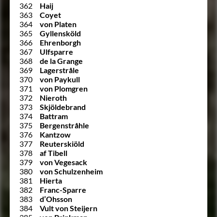
362
Haij
363
Coyet
364
von Platen
365
Gyllensköld
366
Ehrenborgh
367
Ulfsparre
368
de la Grange
369
Lagerstråle
370
von Paykull
371
von Plomgren
372
Nieroth
373
Skjöldebrand
374
Battram
375
Bergenstråhle
376
Kantzow
377
Reuterskiöld
378
af Tibell
379
von Vegesack
380
von Schulzenheim
381
Hierta
382
Franc-Sparre
383
d’Ohsson
384
Vult von Steijern