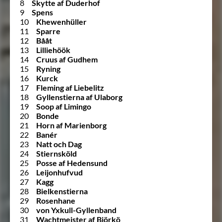
8
Skytte af Duderhof
9
Spens
10
Khewenhüller
11
Sparre
12
Bååt
13
Lilliehöök
14
Cruus af Gudhem
15
Ryning
16
Kurck
17
Fleming af Liebelitz
18
Gyllenstierna af Ulaborg
19
Soop af Limingo
20
Bonde
21
Horn af Marienborg
22
Banér
23
Natt och Dag
24
Stiernsköld
25
Posse af Hedensund
26
Leijonhufvud
27
Kagg
28
Bielkenstierna
29
Rosenhane
30
von Yxkull-Gyllenband
31
Wachtmeister af Björkö