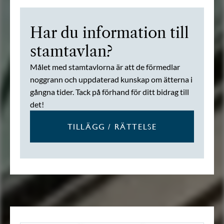
Har du information till
stamtavlan?
Målet med stamtavlorna är att de förmedlar
noggrann och uppdaterad kunskap om ätterna i
gångna tider. Tack på förhand för ditt bidrag till
det!
TILLÄGG / RÄTTELSE