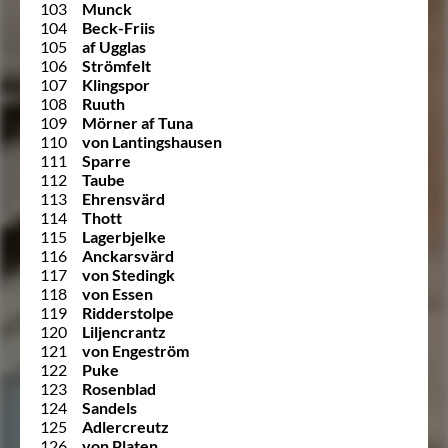
103
Munck
104
Beck-Friis
105
af Ugglas
106
Strömfelt
107
Klingspor
108
Ruuth
109
Mörner af Tuna
110
von Lantingshausen
111
Sparre
112
Taube
113
Ehrensvärd
114
Thott
115
Lagerbjelke
116
Anckarsvärd
117
von Stedingk
118
von Essen
119
Ridderstolpe
120
Liljencrantz
121
von Engeström
122
Puke
123
Rosenblad
124
Sandels
125
Adlercreutz
126
von Platen