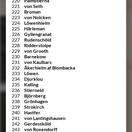
220
Palmstierna
221
von Seth
222
Broman
223
von Nolcken
224
Löwenhielm
225
Hårleman
226
Gyllengranat
227
Rudenschöld
228
Ridderstolpe
229
von Grooth
230
Barnekow
231
von Kaulbars
232
Åkerhielm af Blombacka
233
Löwen
234
Djurklou
235
Kalling
236
Stierneld
237
Björnberg
238
Grönhagen
239
Strokirch
240
Hastfer
241
von Lantingshausen
242
Gerdessköld
243
von Roxendorff