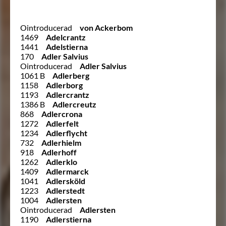
Ointroducerad
von Ackerbom
1469
Adelcrantz
1441
Adelstierna
170
Adler Salvius
Ointroducerad
Adler Salvius
1061 B
Adlerberg
1158
Adlerborg
1193
Adlercrantz
1386 B
Adlercreutz
868
Adlercrona
1272
Adlerfelt
1234
Adlerflycht
732
Adlerhielm
918
Adlerhoff
1262
Adlerklo
1409
Adlermarck
1041
Adlersköld
1223
Adlerstedt
1004
Adlersten
Ointroducerad
Adlersten
1190
Adlerstierna