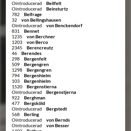
Ointroducerad
Beilfelt
Ointroducerad
Beinsturtz
782
Belfrage
32
von Bellingshausen
Ointroducerad
von Benckendorf
831
Bennet
1235
von Berchner
1203
von Berco
2345
Berencreutz
46
Berendes
298
Bergenfelt
509
Bergengren
1298
Bergengren
794
Bergenhielm
103
Bergenhielm
1520
Bergenstierna
Ointroducerad
Bergenstjerna
922
Berghman
477
Bergsköld
Ointroducerad
Bergstedt
568
Berling
Ointroducerad
von Bernds
Ointroducerad
von Besser
1402
Bethun