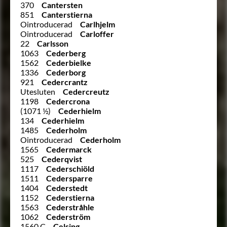
370
Cantersten
851
Canterstierna
Ointroducerad
Carlhjelm
Ointroducerad
Carloffer
22
Carlsson
1063
Cederberg
1562
Cederbielke
1336
Cederborg
921
Cedercrantz
Utesluten
Cedercreutz
1198
Cedercrona
(1071 ½)
Cederhielm
134
Cederhielm
1485
Cederholm
Ointroducerad
Cederholm
1565
Cedermarck
525
Cederqvist
1117
Cederschiöld
1511
Cedersparre
1404
Cederstedt
1152
Cederstierna
1563
Cederstråhle
1062
Cederström
1560 C
Celsing