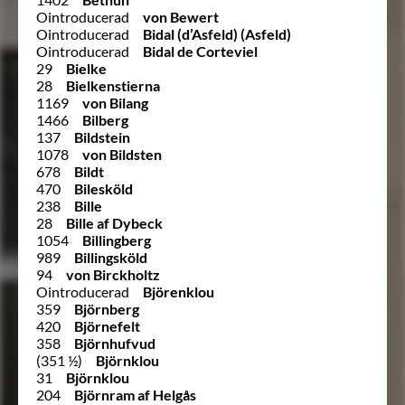
Ointroducerad
von Bewert
Ointroducerad
Bidal (d’Asfeld) (Asfeld)
Ointroducerad
Bidal de Corteviel
29
Bielke
28
Bielkenstierna
1169
von Bilang
1466
Bilberg
137
Bildstein
1078
von Bildsten
678
Bildt
470
Bilesköld
238
Bille
28
Bille af Dybeck
1054
Billingberg
989
Billingsköld
94
von Birckholtz
Ointroducerad
Björenklou
359
Björnberg
420
Björnefelt
358
Björnhufvud
(351 ½)
Björnklou
31
Björnklou
204
Björnram af Helgås