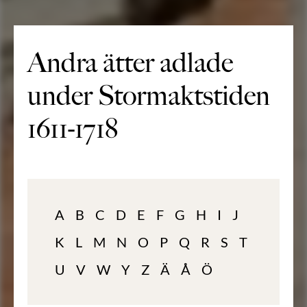
Andra ätter adlade
under Stormaktstiden
1611-1718
A
B
C
D
E
F
G
H
I
J
K
L
M
N
O
P
Q
R
S
T
U
V
W
Y
Z
Ä
Å
Ö