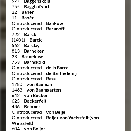
977
Baggensköld
755
Bagghufvud
22
Banér
11
Banér
Ointroducerad
Bankow
Ointroducerad
Baranoff
722
Barck
(1401)
Barck
562
Barclay
813
Barneken
23
Barnekow
753
Barnsköld
Ointroducerad
de la Barre
Ointroducerad
de Barthelemij
Ointroducerad
Bass
1780
von Bauman
1463
von Baumgarten
642
von Becker
625
Beckerfelt
486
Behmer
Ointroducerad
von Beije
Ointroducerad
Beijer von Weissfelt (von
Weissfelt)
604
von Beijer