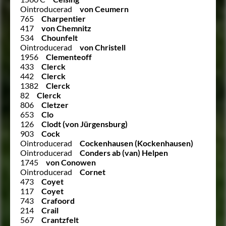
Ointroducerad
von Ceumern
765
Charpentier
417
von Chemnitz
534
Chounfelt
Ointroducerad
von Christell
1956
Clementeoff
433
Clerck
442
Clerck
1382
Clerck
82
Clerck
806
Cletzer
653
Clo
126
Clodt (von Jürgensburg)
903
Cock
Ointroducerad
Cockenhausen (Kockenhausen)
Ointroducerad
Conders ab (van) Helpen
1745
von Conowen
Ointroducerad
Cornet
473
Coyet
117
Coyet
743
Crafoord
214
Crail
567
Crantzfelt