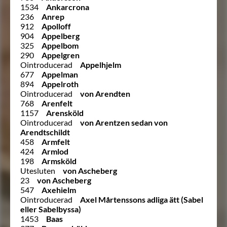
1534
Ankarcrona
236
Anrep
912
Apolloff
904
Appelberg
325
Appelbom
290
Appelgren
Ointroducerad
Appelhjelm
677
Appelman
894
Appelroth
Ointroducerad
von Arendten
768
Arenfelt
1157
Arensköld
Ointroducerad
von Arentzen sedan von
Arendtschildt
458
Armfelt
424
Armlod
198
Armsköld
Utesluten
von Ascheberg
23
von Ascheberg
547
Axehielm
Ointroducerad
Axel Mårtenssons adliga ätt (Sabel
eller Sabelbyssa)
1453
Baas