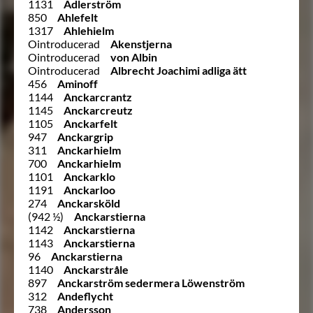
1131
Adlerström
850
Ahlefelt
1317
Ahlehielm
Ointroducerad
Akenstjerna
Ointroducerad
von Albin
Ointroducerad
Albrecht Joachimi adliga ätt
456
Aminoff
1144
Anckarcrantz
1145
Anckarcreutz
1105
Anckarfelt
947
Anckargrip
311
Anckarhielm
700
Anckarhielm
1101
Anckarklo
1191
Anckarloo
274
Anckarsköld
(942 ½)
Anckarstierna
1142
Anckarstierna
1143
Anckarstierna
96
Anckarstierna
1140
Anckarstråle
897
Anckarström sedermera Löwenström
312
Andeflycht
738
Andersson