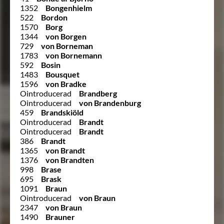
1352
Bongenhielm
522
Bordon
1570
Borg
1344
von Borgen
729
von Borneman
1783
von Bornemann
592
Bosin
1483
Bousquet
1596
von Bradke
Ointroducerad
Brandberg
Ointroducerad
von Brandenburg
459
Brandskiöld
Ointroducerad
Brandt
Ointroducerad
Brandt
386
Brandt
1365
von Brandt
1376
von Brandten
998
Brase
695
Brask
1091
Braun
Ointroducerad
von Braun
2347
von Braun
1490
Brauner