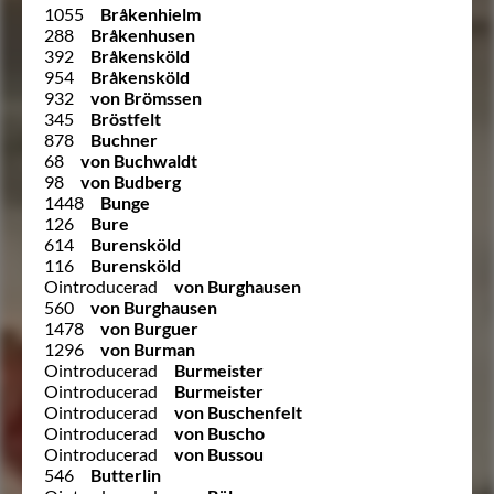
1055
Bråkenhielm
288
Bråkenhusen
392
Bråkensköld
954
Bråkensköld
932
von Brömssen
345
Bröstfelt
878
Buchner
68
von Buchwaldt
98
von Budberg
1448
Bunge
126
Bure
614
Burensköld
116
Burensköld
Ointroducerad
von Burghausen
560
von Burghausen
1478
von Burguer
1296
von Burman
Ointroducerad
Burmeister
Ointroducerad
Burmeister
Ointroducerad
von Buschenfelt
Ointroducerad
von Buscho
Ointroducerad
von Bussou
546
Butterlin