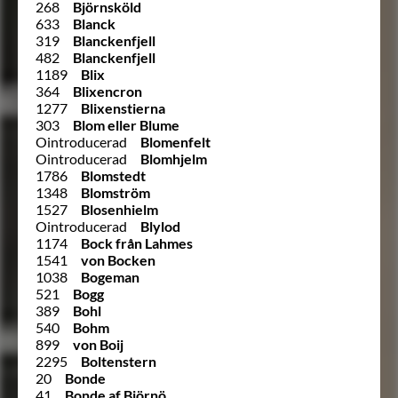
268
Björnsköld
633
Blanck
319
Blanckenfjell
482
Blanckenfjell
1189
Blix
364
Blixencron
1277
Blixenstierna
303
Blom eller Blume
Ointroducerad
Blomenfelt
Ointroducerad
Blomhjelm
1786
Blomstedt
1348
Blomström
1527
Blosenhielm
Ointroducerad
Blylod
1174
Bock från Lahmes
1541
von Bocken
1038
Bogeman
521
Bogg
389
Bohl
540
Bohm
899
von Boij
2295
Boltenstern
20
Bonde
41
Bonde af Björnö