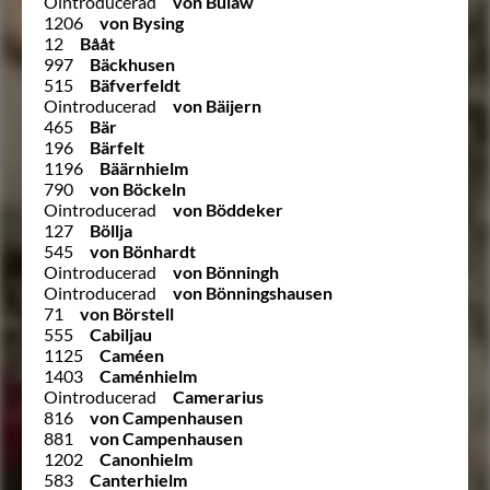
Ointroducerad
von Bülaw
1206
von Bysing
12
Bååt
997
Bäckhusen
515
Bäfverfeldt
Ointroducerad
von Bäijern
465
Bär
196
Bärfelt
1196
Bäärnhielm
790
von Böckeln
Ointroducerad
von Böddeker
127
Böllja
545
von Bönhardt
Ointroducerad
von Bönningh
Ointroducerad
von Bönningshausen
71
von Börstell
555
Cabiljau
1125
Caméen
1403
Caménhielm
Ointroducerad
Camerarius
816
von Campenhausen
881
von Campenhausen
1202
Canonhielm
583
Canterhielm