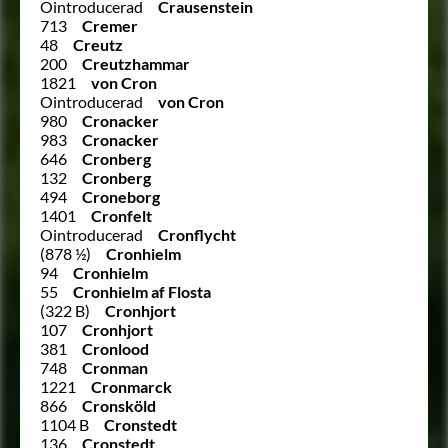
Ointroducerad
Crausenstein
713
Cremer
48
Creutz
200
Creutzhammar
1821
von Cron
Ointroducerad
von Cron
980
Cronacker
983
Cronacker
646
Cronberg
132
Cronberg
494
Croneborg
1401
Cronfelt
Ointroducerad
Cronflycht
(878 ½)
Cronhielm
94
Cronhielm
55
Cronhielm af Flosta
(322 B)
Cronhjort
107
Cronhjort
381
Cronlood
748
Cronman
1221
Cronmarck
866
Cronsköld
1104 B
Cronstedt
136
Cronstedt