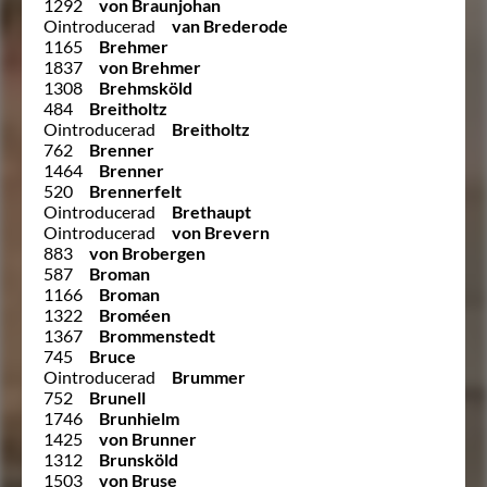
1292
von Braunjohan
Ointroducerad
van Brederode
1165
Brehmer
1837
von Brehmer
1308
Brehmsköld
484
Breitholtz
Ointroducerad
Breitholtz
762
Brenner
1464
Brenner
520
Brennerfelt
Ointroducerad
Brethaupt
Ointroducerad
von Brevern
883
von Brobergen
587
Broman
1166
Broman
1322
Broméen
1367
Brommenstedt
745
Bruce
Ointroducerad
Brummer
752
Brunell
1746
Brunhielm
1425
von Brunner
1312
Brunsköld
1503
von Bruse